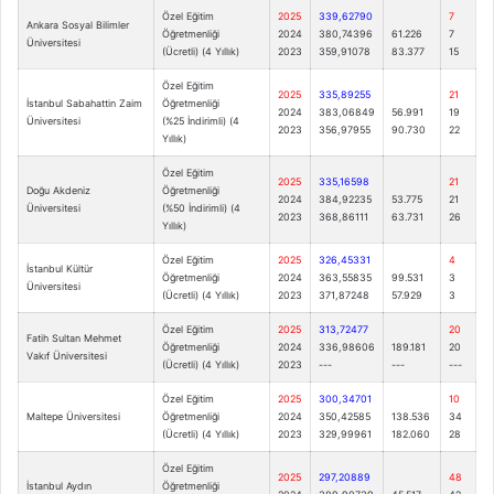
Özel Eğitim
2025
339,62790
7
Ankara Sosyal Bilimler
Öğretmenliği
2024
380,74396
61.226
7
Üniversitesi
(Ücretli) (4 Yıllık)
2023
359,91078
83.377
15
Özel Eğitim
2025
335,89255
21
İstanbul Sabahattin Zaim
Öğretmenliği
2024
383,06849
56.991
19
Üniversitesi
(%25 İndirimli) (4
2023
356,97955
90.730
22
Yıllık)
Özel Eğitim
2025
335,16598
21
Doğu Akdeniz
Öğretmenliği
2024
384,92235
53.775
21
Üniversitesi
(%50 İndirimli) (4
2023
368,86111
63.731
26
Yıllık)
Özel Eğitim
2025
326,45331
4
İstanbul Kültür
Öğretmenliği
2024
363,55835
99.531
3
Üniversitesi
(Ücretli) (4 Yıllık)
2023
371,87248
57.929
3
Özel Eğitim
2025
313,72477
20
Fatih Sultan Mehmet
Öğretmenliği
2024
336,98606
189.181
20
Vakıf Üniversitesi
(Ücretli) (4 Yıllık)
2023
---
---
---
Özel Eğitim
2025
300,34701
10
Maltepe Üniversitesi
Öğretmenliği
2024
350,42585
138.536
34
(Ücretli) (4 Yıllık)
2023
329,99961
182.060
28
Özel Eğitim
2025
297,20889
48
İstanbul Aydın
Öğretmenliği