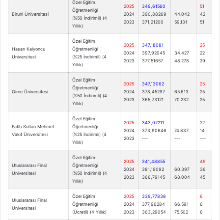
Özel Eğitim
2025
349,61560
51
Öğretmenliği
Biruni Üniversitesi
2024
390,88269
44.042
42
(%50 İndirimli) (4
2023
371,21200
59.131
51
Yıllık)
Özel Eğitim
2025
347,18081
25
Hasan Kalyoncu
Öğretmenliği
2024
397,92045
34.427
22
Üniversitesi
(%25 İndirimli) (4
2023
377,51657
48.278
29
Yıllık)
Özel Eğitim
2025
347,13062
25
Öğretmenliği
Girne Üniversitesi
2024
378,45297
65.613
25
(%50 İndirimli) (4
2023
365,73121
70.232
25
Yıllık)
Özel Eğitim
2025
343,07211
22
Fatih Sultan Mehmet
Öğretmenliği
2024
373,90646
74.837
14
Vakıf Üniversitesi
(%25 İndirimli) (4
2023
---
---
---
Yıllık)
Özel Eğitim
2025
341,48855
49
Uluslararası Final
Öğretmenliği
2024
381,19092
60.397
36
Üniversitesi
(%50 İndirimli) (4
2023
366,79145
68.004
45
Yıllık)
Özel Eğitim
2025
339,77838
6
Uluslararası Final
Öğretmenliği
2024
377,96284
66.591
6
Üniversitesi
(Ücretli) (4 Yıllık)
2023
363,29054
75.502
6