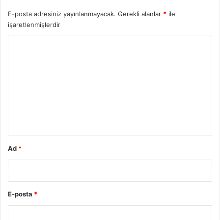
E-posta adresiniz yayınlanmayacak.
Gerekli alanlar
*
ile
işaretlenmişlerdir
Y
o
r
u
m
*
Ad
*
E-posta
*