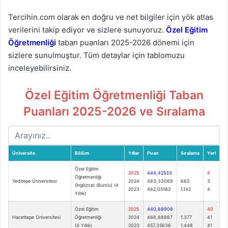
Tercihin.com olarak en doğru ve net bilgiler için yök atlas
verilerini takip ediyor ve sizlere sunuyoruz.
Özel Eğitim
Öğretmenliği
taban puanları 2025-2026 dönemi için
sizlere sunulmuştur. Tüm detaylar için tablomuzu
inceleyebilirsiniz.
Özel Eğitim Öğretmenliği Taban
Puanları 2025-2026 ve Sıralama
Üniversite
Bölüm
Yıllar
Puan
Sıralama
Yerl
Özel Eğitim
2025
444,42533
5
Öğretmenliği
Yeditepe Üniversitesi
2024
483,33069
662
3
(İngilizce) (Burslu) (4
2023
462,05182
1.142
4
Yıllık)
Özel Eğitim
2025
440,68908
40
Hacettepe Üniversitesi
Öğretmenliği
2024
468,88867
1.377
41
(4 Yıllık)
2023
457,35636
1.448
41