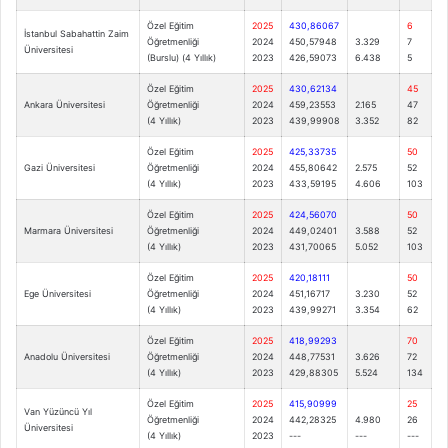
Özel Eğitim
2025
430,86067
6
İstanbul Sabahattin Zaim
Öğretmenliği
2024
450,57948
3.329
7
Üniversitesi
(Burslu) (4 Yıllık)
2023
426,59073
6.438
5
Özel Eğitim
2025
430,62134
45
Ankara Üniversitesi
Öğretmenliği
2024
459,23553
2.165
47
(4 Yıllık)
2023
439,99908
3.352
82
Özel Eğitim
2025
425,33735
50
Gazi Üniversitesi
Öğretmenliği
2024
455,80642
2.575
52
(4 Yıllık)
2023
433,59195
4.606
103
Özel Eğitim
2025
424,56070
50
Marmara Üniversitesi
Öğretmenliği
2024
449,02401
3.588
52
(4 Yıllık)
2023
431,70065
5.052
103
Özel Eğitim
2025
420,18111
50
Ege Üniversitesi
Öğretmenliği
2024
451,16717
3.230
52
(4 Yıllık)
2023
439,99271
3.354
62
Özel Eğitim
2025
418,99293
70
Anadolu Üniversitesi
Öğretmenliği
2024
448,77531
3.626
72
(4 Yıllık)
2023
429,88305
5.524
134
Özel Eğitim
2025
415,90999
25
Van Yüzüncü Yıl
Öğretmenliği
2024
442,28325
4.980
26
Üniversitesi
(4 Yıllık)
2023
---
---
---