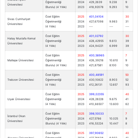
Öğretmenliği
2024
429,2639
9.238
9
Üniversitesi
(Burslu) (4 Yıllık)
2023
418,92078
9.293
10
Özel Eğitim
2025
401,04104
30
Sivas Cumhuriyet
Öğretmenliği
2024
427,67098
9.983
31
Üniversitesi
(4 Yıllık)
2023
---
---
---
Özel Eğitim
2025
401,02792
30
Hatay Mustafa Kemal
Öğretmenliği
2024
428,42955
9.613
39
Üniversitesi
(4 Yıllık)
2023
424,94221
6.999
39
Özel Eğitim
2025
400,58965
7
Maltepe Üniversitesi
Öğretmenliği
2024
426,39218
10.610
9
(Burslu) (4 Yıllık)
2023
421,87581
8.100
10
Özel Eğitim
2025
400,48591
50
Trabzon Üniversitesi
Öğretmenliği
2024
430,10822
8.903
52
(4 Yıllık)
2023
412,26131
12.657
93
Özel Eğitim
2025
399,02355
40
Uşak Üniversitesi
Öğretmenliği
2024
428,28228
9.675
41
(4 Yıllık)
2023
410,66507
13.600
62
Özel Eğitim
2025
398,10033
7
İstanbul Okan
Öğretmenliği
2024
427,5786
10.025
9
Üniversitesi
(Burslu) (4 Yıllık)
2023
416,53224
10.447
8
Özel Eğitim
2025
397,90652
40
Aksaray Üniversitesi
Öğretmenliği
2024
427,76638
9.932
41