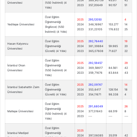
2024
389,90739
45.517
42
Üniversitesi
(%50 İndirimli) (4
2023
357,20649
90.157
51
Yıllık)
Özel Eğitim
2025
295,12050
4
Öğretmenliği
Yeditepe Üniversitesi
2024
346,16967
153.277
14
(İngilizce) (%50
2023
331,23105
176.832
25
İndirimli) (4 Yıllık)
Özel Eğitim
2025
292,76440
19
Hasan Kalyoncu
Öğretmenliği
2024
381,39884
59.985
20
Üniversitesi
(Ücretli) (4 Yıllık)
2023
365,07608
71.627
22
Özel Eğitim
2025
292,59457
29
İstanbul Okan
Öğretmenliği
2024
369,58617
84.561
42
Üniversitesi
(%50 İndirimli) (4
2023
359,71676
83.844
43
Yıllık)
Özel Eğitim
2025
292,09747
14
İstanbul Sabahattin Zaim
Öğretmenliği
2024
353,6417
128.154
18
Üniversitesi
(Ücretli) (4 Yıllık)
2023
354,11671
98.338
4
Özel Eğitim
2025
291,68049
26
Öğretmenliği
Maltepe Üniversitesi
2024
377,01643
68.519
8
(%50 İndirimli) (4
2023
---
---
---
Yıllık)
Özel Eğitim
2025
İstanbul Medipol
Öğretmenliği
2024
397,06085
35.519
42