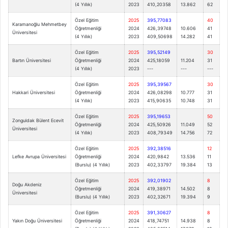
(4 Yıllık)
2023
410,20358
13.862
62
Özel Eğitim
2025
395,77083
40
Karamanoğlu Mehmetbey
Öğretmenliği
2024
426,39748
10.606
41
Üniversitesi
(4 Yıllık)
2023
409,50698
14.282
41
Özel Eğitim
2025
395,52149
30
Bartın Üniversitesi
Öğretmenliği
2024
425,18059
11.204
31
(4 Yıllık)
2023
---
---
---
Özel Eğitim
2025
395,39567
30
Hakkari Üniversitesi
Öğretmenliği
2024
426,08298
10.777
31
(4 Yıllık)
2023
415,90635
10.748
31
Özel Eğitim
2025
395,19653
50
Zonguldak Bülent Ecevit
Öğretmenliği
2024
425,50926
11.049
52
Üniversitesi
(4 Yıllık)
2023
408,79349
14.756
72
Özel Eğitim
2025
392,38516
12
Lefke Avrupa Üniversitesi
Öğretmenliği
2024
420,9842
13.536
11
(Burslu) (4 Yıllık)
2023
402,33797
19.384
13
Özel Eğitim
2025
392,01902
8
Doğu Akdeniz
Öğretmenliği
2024
419,38971
14.502
8
Üniversitesi
(Burslu) (4 Yıllık)
2023
402,32671
19.394
9
Özel Eğitim
2025
391,30627
8
Yakın Doğu Üniversitesi
Öğretmenliği
2024
418,74751
14.938
8