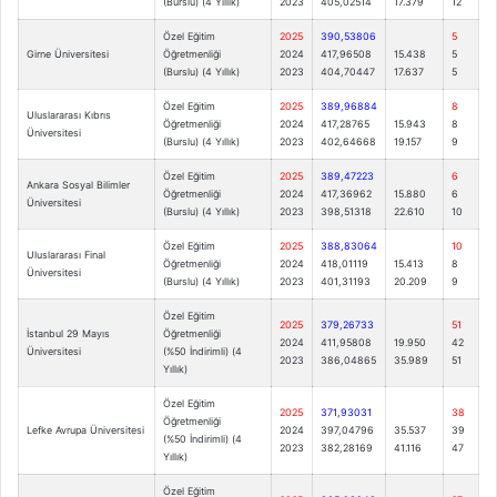
(Burslu) (4 Yıllık)
2023
405,02514
17.379
12
Özel Eğitim
2025
390,53806
5
Girne Üniversitesi
Öğretmenliği
2024
417,96508
15.438
5
(Burslu) (4 Yıllık)
2023
404,70447
17.637
5
Özel Eğitim
2025
389,96884
8
Uluslararası Kıbrıs
Öğretmenliği
2024
417,28765
15.943
8
Üniversitesi
(Burslu) (4 Yıllık)
2023
402,64668
19.157
9
Özel Eğitim
2025
389,47223
6
Ankara Sosyal Bilimler
Öğretmenliği
2024
417,36962
15.880
6
Üniversitesi
(Burslu) (4 Yıllık)
2023
398,51318
22.610
10
Özel Eğitim
2025
388,83064
10
Uluslararası Final
Öğretmenliği
2024
418,01119
15.413
8
Üniversitesi
(Burslu) (4 Yıllık)
2023
401,31193
20.209
9
Özel Eğitim
2025
379,26733
51
İstanbul 29 Mayıs
Öğretmenliği
2024
411,95808
19.950
42
Üniversitesi
(%50 İndirimli) (4
2023
386,04865
35.989
51
Yıllık)
Özel Eğitim
2025
371,93031
38
Öğretmenliği
Lefke Avrupa Üniversitesi
2024
397,04796
35.537
39
(%50 İndirimli) (4
2023
382,28169
41.116
47
Yıllık)
Özel Eğitim