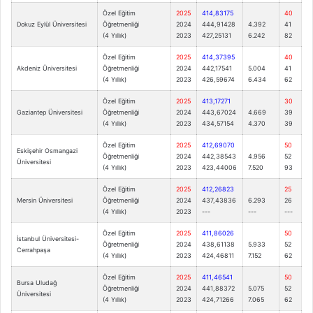
Özel Eğitim
2025
414,83175
40
Dokuz Eylül Üniversitesi
Öğretmenliği
2024
444,91428
4.392
41
(4 Yıllık)
2023
427,25131
6.242
82
Özel Eğitim
2025
414,37395
40
Akdeniz Üniversitesi
Öğretmenliği
2024
442,17541
5.004
41
(4 Yıllık)
2023
426,59674
6.434
62
Özel Eğitim
2025
413,17271
30
Gaziantep Üniversitesi
Öğretmenliği
2024
443,67024
4.669
39
(4 Yıllık)
2023
434,57154
4.370
39
Özel Eğitim
2025
412,69070
50
Eskişehir Osmangazi
Öğretmenliği
2024
442,38543
4.956
52
Üniversitesi
(4 Yıllık)
2023
423,44006
7.520
93
Özel Eğitim
2025
412,26823
25
Mersin Üniversitesi
Öğretmenliği
2024
437,43836
6.293
26
(4 Yıllık)
2023
---
---
---
Özel Eğitim
2025
411,86026
50
İstanbul Üniversitesi-
Öğretmenliği
2024
438,61138
5.933
52
Cerrahpaşa
(4 Yıllık)
2023
424,46811
7.152
62
Özel Eğitim
2025
411,46541
50
Bursa Uludağ
Öğretmenliği
2024
441,88372
5.075
52
Üniversitesi
(4 Yıllık)
2023
424,71266
7.065
62