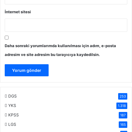
İnternet sitesi
Daha sonraki yorumlarımda kullanılması için adım, e-posta
adresim ve site adresim bu tarayıcıya kaydedilsin.
DGS
253
YKS
1.318
KPSS
187
LGS
165