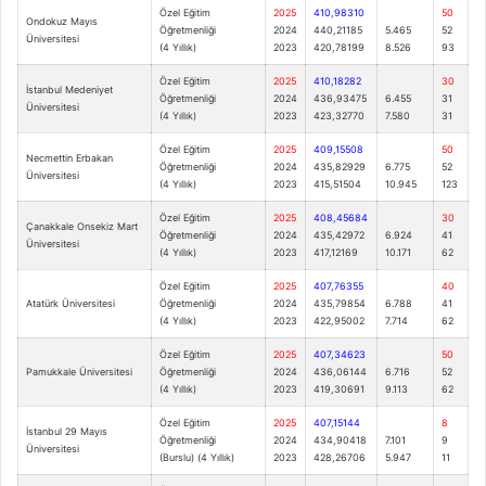
Özel Eğitim
2025
410,98310
50
Ondokuz Mayıs
Öğretmenliği
2024
440,21185
5.465
52
Üniversitesi
(4 Yıllık)
2023
420,78199
8.526
93
Özel Eğitim
2025
410,18282
30
İstanbul Medeniyet
Öğretmenliği
2024
436,93475
6.455
31
Üniversitesi
(4 Yıllık)
2023
423,32770
7.580
31
Özel Eğitim
2025
409,15508
50
Necmettin Erbakan
Öğretmenliği
2024
435,82929
6.775
52
Üniversitesi
(4 Yıllık)
2023
415,51504
10.945
123
Özel Eğitim
2025
408,45684
30
Çanakkale Onsekiz Mart
Öğretmenliği
2024
435,42972
6.924
41
Üniversitesi
(4 Yıllık)
2023
417,12169
10.171
62
Özel Eğitim
2025
407,76355
40
Atatürk Üniversitesi
Öğretmenliği
2024
435,79854
6.788
41
(4 Yıllık)
2023
422,95002
7.714
62
Özel Eğitim
2025
407,34623
50
Pamukkale Üniversitesi
Öğretmenliği
2024
436,06144
6.716
52
(4 Yıllık)
2023
419,30691
9.113
62
Özel Eğitim
2025
407,15144
8
İstanbul 29 Mayıs
Öğretmenliği
2024
434,90418
7.101
9
Üniversitesi
(Burslu) (4 Yıllık)
2023
428,26706
5.947
11