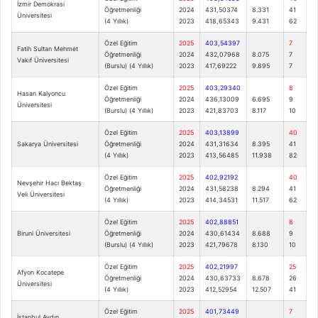
İzmir Demokrasi
Öğretmenliği
2024
431,50374
8.331
41
Üniversitesi
(4 Yıllık)
2023
418,65343
9.431
62
Özel Eğitim
2025
403,54397
7
Fatih Sultan Mehmet
Öğretmenliği
2024
432,07968
8.075
7
Vakıf Üniversitesi
(Burslu) (4 Yıllık)
2023
417,69222
9.895
7
Özel Eğitim
2025
403,29340
8
Hasan Kalyoncu
Öğretmenliği
2024
436,13009
6.695
9
Üniversitesi
(Burslu) (4 Yıllık)
2023
421,83703
8.117
10
Özel Eğitim
2025
403,13899
40
Sakarya Üniversitesi
Öğretmenliği
2024
431,31634
8.395
41
(4 Yıllık)
2023
413,56485
11.938
82
Özel Eğitim
2025
402,92192
40
Nevşehir Hacı Bektaş
Öğretmenliği
2024
431,58238
8.294
41
Veli Üniversitesi
(4 Yıllık)
2023
414,34531
11.517
62
Özel Eğitim
2025
402,88851
8
Biruni Üniversitesi
Öğretmenliği
2024
430,61434
8.688
9
(Burslu) (4 Yıllık)
2023
421,79678
8.130
10
Özel Eğitim
2025
402,21997
25
Afyon Kocatepe
Öğretmenliği
2024
430,63733
8.678
26
Üniversitesi
(4 Yıllık)
2023
412,52954
12.507
41
Özel Eğitim
2025
401,73449
7
İstanbul Aydın