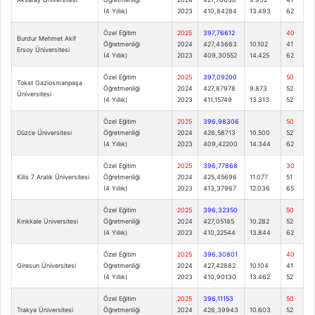
(4 Yıllık)
2023
410,84284
13.493
62
Özel Eğitim
2025
397,76612
40
Burdur Mehmet Akif
Öğretmenliği
2024
427,43663
10.102
41
Ersoy Üniversitesi
(4 Yıllık)
2023
409,30552
14.425
62
Özel Eğitim
2025
397,09200
50
Tokat Gaziosmanpaşa
Öğretmenliği
2024
427,87978
9.873
52
Üniversitesi
(4 Yıllık)
2023
411,15749
13.313
52
Özel Eğitim
2025
396,98306
50
Düzce Üniversitesi
Öğretmenliği
2024
426,58713
10.500
52
(4 Yıllık)
2023
409,42200
14.344
62
Özel Eğitim
2025
396,77868
30
Kilis 7 Aralık Üniversitesi
Öğretmenliği
2024
425,45696
11.077
51
(4 Yıllık)
2023
413,37967
12.036
65
Özel Eğitim
2025
396,32350
50
Kırıkkale Üniversitesi
Öğretmenliği
2024
427,05185
10.282
52
(4 Yıllık)
2023
410,22544
13.844
62
Özel Eğitim
2025
396,30801
40
Giresun Üniversitesi
Öğretmenliği
2024
427,42882
10.104
41
(4 Yıllık)
2023
410,90130
13.462
52
Özel Eğitim
2025
396,11153
50
Trakya Üniversitesi
Öğretmenliği
2024
426,39943
10.603
52