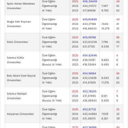
Özel Eğitim
2025
406,34449
40
Aydın Adnan Menderes
Öğretmenliği
2024
434,00572
7.397
52
Üniversitesi
(4 Yıllık)
2023
417,88656
9.785
62
Özel Eğitim
2025
405,90899
40
Muğla Sıtkı Koçman
Öğretmenliği
2024
433,27188
7.645
41
Üniversitesi
(4 Yıllık)
2023
416,86633
10.279
52
Özel Eğitim
2025
405,55768
50
İnönü Üniversitesi
Öğretmenliği
2024
432,83338
7.798
65
(4 Yıllık)
2023
421,27125
8.338
77
Özel Eğitim
2025
404,62446
4
İstanbul Kültür
Öğretmenliği
2024
436,15381
6.684
6
Üniversitesi
(Burslu) (4 Yıllık)
2023
418,53464
9.490
6
Özel Eğitim
2025
404,16664
50
Bolu Abant İzzet Baysal
Öğretmenliği
2024
432,03659
8.093
52
Üniversitesi
(4 Yıllık)
2023
414,81509
11.278
62
Özel Eğitim
2025
403,78245
7
İstanbul Medipol
Öğretmenliği
2024
431,81995
8.181
9
Üniversitesi
(Burslu) (4 Yıllık)
2023
426,66842
6.409
9
Özel Eğitim
2025
403,67722
25
Adıyaman Üniversitesi
Öğretmenliği
2024
432,44984
7.939
32
(4 Yıllık)
2023
421,48915
8.261
39
Özel Eğitim
2025
403,54588
40