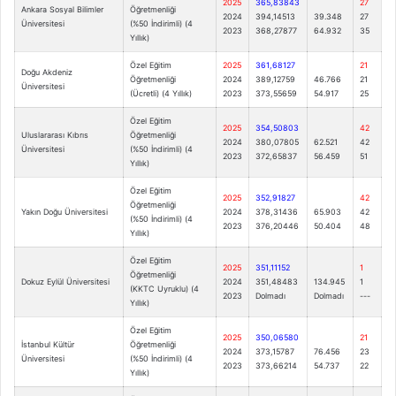
2025
365,83843
27
Ankara Sosyal Bilimler
Öğretmenliği
2024
394,14513
39.348
27
Üniversitesi
(%50 İndirimli) (4
2023
368,27877
64.932
35
Yıllık)
Özel Eğitim
2025
361,68127
21
Doğu Akdeniz
Öğretmenliği
2024
389,12759
46.766
21
Üniversitesi
(Ücretli) (4 Yıllık)
2023
373,55659
54.917
25
Özel Eğitim
2025
354,50803
42
Uluslararası Kıbrıs
Öğretmenliği
2024
380,07805
62.521
42
Üniversitesi
(%50 İndirimli) (4
2023
372,65837
56.459
51
Yıllık)
Özel Eğitim
2025
352,91827
42
Öğretmenliği
Yakın Doğu Üniversitesi
2024
378,31436
65.903
42
(%50 İndirimli) (4
2023
376,20446
50.404
48
Yıllık)
Özel Eğitim
2025
351,11152
1
Öğretmenliği
Dokuz Eylül Üniversitesi
2024
351,48483
134.945
1
(KKTC Uyruklu) (4
2023
Dolmadı
Dolmadı
---
Yıllık)
Özel Eğitim
2025
350,06580
21
İstanbul Kültür
Öğretmenliği
2024
373,15787
76.456
23
Üniversitesi
(%50 İndirimli) (4
2023
373,66214
54.737
22
Yıllık)