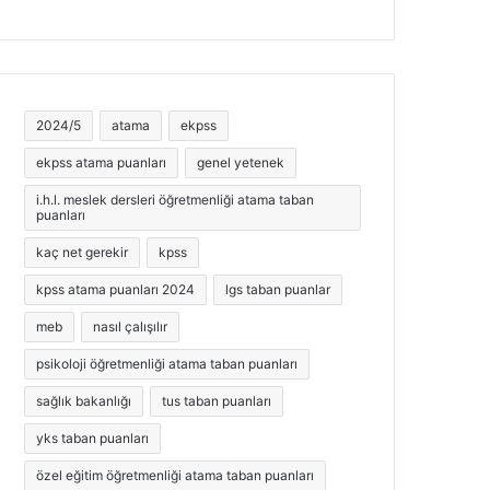
2024/5
atama
ekpss
ekpss atama puanları
genel yetenek
i.h.l. meslek dersleri öğretmenliği atama taban
puanları
kaç net gerekir
kpss
kpss atama puanları 2024
lgs taban puanlar
meb
nasıl çalışılır
psikoloji öğretmenliği atama taban puanları
sağlık bakanlığı
tus taban puanları
yks taban puanları
özel eğitim öğretmenliği atama taban puanları