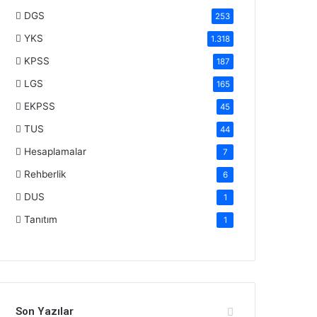
DGS
253
YKS
1.318
KPSS
187
LGS
165
EKPSS
45
TUS
44
Hesaplamalar
7
Rehberlik
6
DUS
1
Tanıtım
1
Son Yazılar