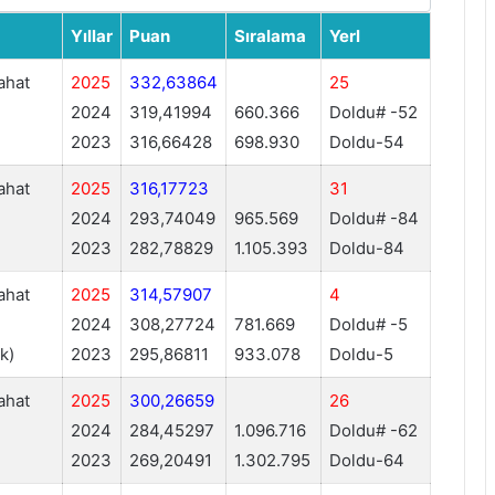
Yıllar
Puan
Sıralama
Yerl
ahat
2025
332,63864
25
2024
319,41994
660.366
Doldu# -52
2023
316,66428
698.930
Doldu-54
ahat
2025
316,17723
31
2024
293,74049
965.569
Doldu# -84
2023
282,78829
1.105.393
Doldu-84
ahat
2025
314,57907
4
2024
308,27724
781.669
Doldu# -5
ık)
2023
295,86811
933.078
Doldu-5
ahat
2025
300,26659
26
2024
284,45297
1.096.716
Doldu# -62
2023
269,20491
1.302.795
Doldu-64