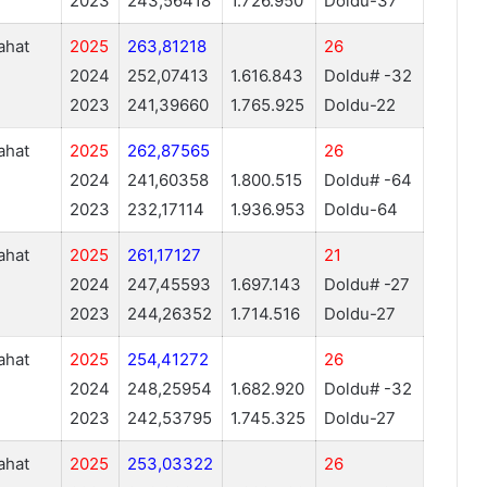
2023
243,56418
1.726.950
Doldu-37
ahat
2025
263,81218
26
2024
252,07413
1.616.843
Doldu# -32
2023
241,39660
1.765.925
Doldu-22
ahat
2025
262,87565
26
2024
241,60358
1.800.515
Doldu# -64
2023
232,17114
1.936.953
Doldu-64
ahat
2025
261,17127
21
2024
247,45593
1.697.143
Doldu# -27
2023
244,26352
1.714.516
Doldu-27
ahat
2025
254,41272
26
2024
248,25954
1.682.920
Doldu# -32
2023
242,53795
1.745.325
Doldu-27
ahat
2025
253,03322
26