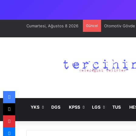
Cumartesi, Ağustos 8 2026
Güncel
Otomotiv Gövde v
Facebook
X
YKS
DGS
KPSS
LGS
TUS
HE
Pinterest
Messenger