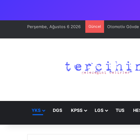
Perşembe, Ağustos 6 2026
Güncel
Otomotiv Gövde v
YKS
DGS
KPSS
LGS
TUS
HE