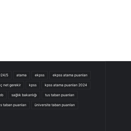
024/5
atama
ekpss
ekpss atama puanları
ç net gerekir
kpss
kpss atama puanları 2024
eb
sağlık bakanlığı
tus taban puanları
s taban puanları
üniversite taban puanları