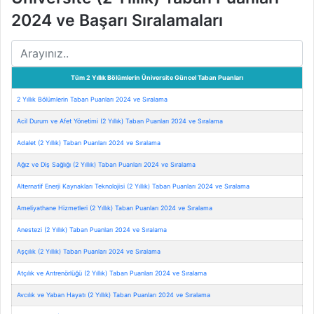
2024 ve Başarı Sıralamaları
Tüm 2 Yıllık Bölümlerin Üniversite Güncel Taban Puanları
2 Yıllık Bölümlerin Taban Puanları 2024 ve Sıralama
Acil Durum ve Afet Yönetimi (2 Yıllık) Taban Puanları 2024 ve Sıralama
Adalet (2 Yıllık) Taban Puanları 2024 ve Sıralama
Ağız ve Diş Sağlığı (2 Yıllık) Taban Puanları 2024 ve Sıralama
Alternatif Enerji Kaynakları Teknolojisi (2 Yıllık) Taban Puanları 2024 ve Sıralama
Ameliyathane Hizmetleri (2 Yıllık) Taban Puanları 2024 ve Sıralama
Anestezi (2 Yıllık) Taban Puanları 2024 ve Sıralama
Aşçılık (2 Yıllık) Taban Puanları 2024 ve Sıralama
Atçılık ve Antrenörlüğü (2 Yıllık) Taban Puanları 2024 ve Sıralama
Avcılık ve Yaban Hayatı (2 Yıllık) Taban Puanları 2024 ve Sıralama