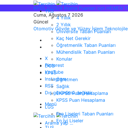
KPSS 2025/4 Atama Puanları için HEMEN T
YKS
Cuma, Ağustos 7 2026
4 Yıllık
Güncel
2 Yıllık
Otomotiv Gövde ve Yüzey İşlem Teknolojileri
Üniversite Taban Puanları
Kaç Net Gerekir
Öğretmenlik Taban Puanları
Mühendislik Taban Puanları
X
Konular
Pinterest
DGS
YouTube
KPSS
Instagram
Öğretmen
RSS
Sağlık
Dış görünümü değiştir
EKPSS Puan Hesaplama
KPSS Puan Hesaplama
Menü
LGS
Fen Liseleri Taban Puanları
En İyi Liseler
Arama yap ...
TUS