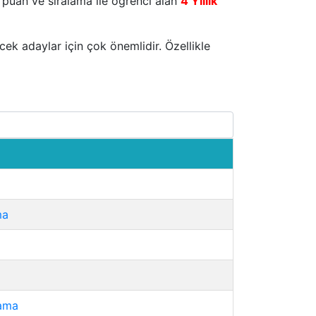
 puan ve sıralama ile öğrenci alan
4 Yıllık
cek adaylar için çok önemlidir. Özellikle
ma
lama