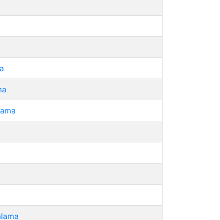
a
ma
lama
alama