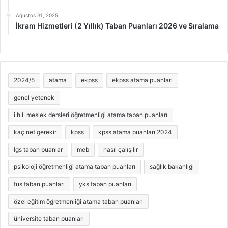
Ağustos 31, 2025
İkram Hizmetleri (2 Yıllık) Taban Puanları 2026 ve Sıralama
2024/5
atama
ekpss
ekpss atama puanları
genel yetenek
i.h.l. meslek dersleri öğretmenliği atama taban puanları
kaç net gerekir
kpss
kpss atama puanları 2024
lgs taban puanlar
meb
nasıl çalışılır
psikoloji öğretmenliği atama taban puanları
sağlık bakanlığı
tus taban puanları
yks taban puanları
özel eğitim öğretmenliği atama taban puanları
üniversite taban puanları