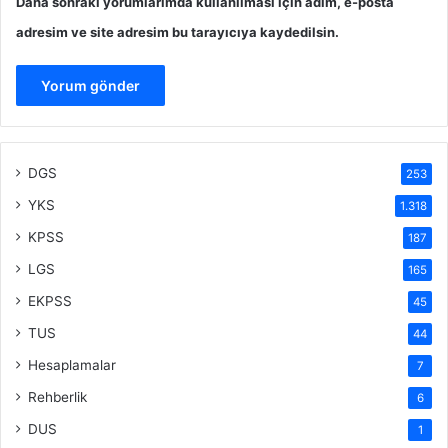
Daha sonraki yorumlarımda kullanılması için adım, e-posta
adresim ve site adresim bu tarayıcıya kaydedilsin.
DGS
253
YKS
1.318
KPSS
187
LGS
165
EKPSS
45
TUS
44
Hesaplamalar
7
Rehberlik
6
DUS
1