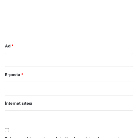
u
m
*
Ad
*
E-posta
*
İnternet sitesi