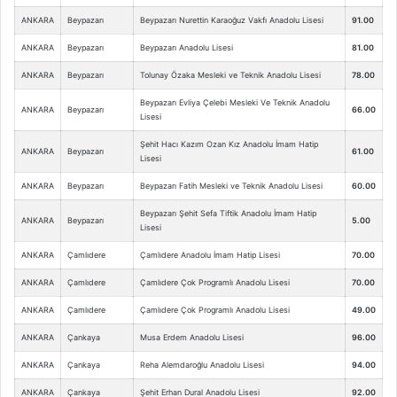
ANKARA
Beypazarı
Beypazarı Nurettin Karaoğuz Vakfı Anadolu Lisesi
91.00
ANKARA
Beypazarı
Beypazarı Anadolu Lisesi
81.00
ANKARA
Beypazarı
Tolunay Özaka Mesleki ve Teknik Anadolu Lisesi
78.00
Beypazarı Evliya Çelebi Mesleki Ve Teknik Anadolu
ANKARA
Beypazarı
66.00
Lisesi
Şehit Hacı Kazım Ozan Kız Anadolu İmam Hatip
ANKARA
Beypazarı
61.00
Lisesi
ANKARA
Beypazarı
Beypazarı Fatih Mesleki ve Teknik Anadolu Lisesi
60.00
Beypazarı Şehit Sefa Tiftik Anadolu İmam Hatip
ANKARA
Beypazarı
5.00
Lisesi
ANKARA
Çamlıdere
Çamlıdere Anadolu İmam Hatip Lisesi
70.00
ANKARA
Çamlıdere
Çamlıdere Çok Programlı Anadolu Lisesi
70.00
ANKARA
Çamlıdere
Çamlıdere Çok Programlı Anadolu Lisesi
49.00
ANKARA
Çankaya
Musa Erdem Anadolu Lisesi
96.00
ANKARA
Çankaya
Reha Alemdaroğlu Anadolu Lisesi
94.00
ANKARA
Çankaya
Şehit Erhan Dural Anadolu Lisesi
92.00