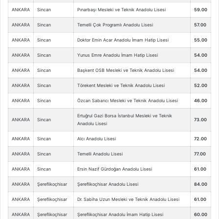
ANKARA
Sincan
Pınarbaşı Mesleki ve Teknik Anadolu Lisesi
59.00
ANKARA
Sincan
Temelli Çok Programlı Anadolu Lisesi
57.00
ANKARA
Sincan
Doktor Emin Acar Anadolu İmam Hatip Lisesi
55.00
ANKARA
Sincan
Yunus Emre Anadolu İmam Hatip Lisesi
54.00
ANKARA
Sincan
Başkent OSB Mesleki ve Teknik Anadolu Lisesi
54.00
ANKARA
Sincan
Törekent Mesleki ve Teknik Anadolu Lisesi
52.00
ANKARA
Sincan
Özcan Sabancı Mesleki ve Teknik Anadolu Lisesi
46.00
Ertuğrul Gazi Borsa İstanbul Mesleki ve Teknik
ANKARA
Sincan
73.00
Anadolu Lisesi
ANKARA
Sincan
Alcı Anadolu Lisesi
72.00
ANKARA
Sincan
Temelli Anadolu Lisesi
77.00
ANKARA
Sincan
Ersin Nazif Gürdoğan Anadolu Lisesi
61.00
ANKARA
Şereflikoçhisar
Şereflikoçhisar Anadolu Lisesi
84.00
ANKARA
Şereflikoçhisar
Dr. Sabiha Uzun Mesleki ve Teknik Anadolu Lisesi
61.00
ANKARA
Şereflikoçhisar
Şereflikoçhisar Anadolu İmam Hatip Lisesi
60.00