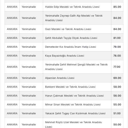
ANKARA
Yenimahalle
Halide Edip Mesleki ve Teknik Anadolu Lisesi
85.00
Yenimahalle Zeynep-Salih Alp Mesleki ve Teknik
ANKARA
Yenimahalle
84.00
Anadolu Lisesi
ANKARA
Yenimahalle
Gazi Mesleki ve Teknik Anadolu Lisesi
84.00
ANKARA
Yenimahalle
Şehit Abdullah Tayyip Olçok Anadolu Lisesi
81.00
ANKARA
Yenimahalle
Demetevler Kız Anadolu İmam Hatip Lisesi
79.00
ANKARA
Yenimahalle
Kaya Bayazıtoğlu Anadolu Lisesi
78.00
Yenimahalle Şehit Mehmet Şengül Mesleki ve Teknik
ANKARA
Yenimahalle
77.00
Anadolu Lisesi
ANKARA
Yenimahalle
Alparslan Anadolu Lisesi
69.00
ANKARA
Yenimahalle
Batıkent Mesleki ve Teknik Anadolu Lisesi
58.00
ANKARA
Yenimahalle
Harun Çakmak Mesleki ve Teknik Anadolu Lisesi
56.00
ANKARA
Yenimahalle
Mimar Sinan Mesleki ve Teknik Anadolu Lisesi
55.00
ANKARA
Yenimahalle
Yakacık Şehit Tugay Can Kızılırmak Anadolu Lisesi
51.00
Mehmet Rüştü Uzel Mesleki ve Teknik Anadolu
ANKARA
Yenimahalle
50.00
Lisesi