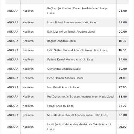
Bağlum Şehit Yakup Çapat Anadolu İmam Hatip
ANKARA
Keçiören
25.00
Lisesi
ANKARA
Keçiören
İmam Buhari Anadolu İmam Hatip Lisesi
23.00
ANKARA
Keçiören
Etlik Mesleki ve Teknik Anadolu Lisesi
20.00
ANKARA
Keçiören
Bağlum Anadolu Lisesi
18.00
ANKARA
Keçiören
Fatih Sultan Mehmet Anadolu İmam Hatip Lisesi
16.00
ANKARA
Keçiören
Fethiye Kemal Mumcu Anadolu Lisesi
84.00
ANKARA
Keçiören
Osmangazi Anadolu Lisesi
80.00
ANKARA
Keçiören
Genç Osman Anadolu Lisesi
79.00
ANKARA
Keçiören
Nuri Pakdil Anadolu Lisesi
72.00
ANKARA
Keçiören
Prof.Dr.Necmettin Erbakan Anadolu İmam Hatip Lisesi
88.00
ANKARA
Keçiören
Farabi Anadolu Lisesi
81.00
ANKARA
Keçiören
Mustafa Asım Köksal Anadolu İmam Hatip Lisesi
80.00
İncirli Şehit Hüdai Arslan Mesleki ve Teknik Anadolu
ANKARA
Keçiören
76.00
Lisesi