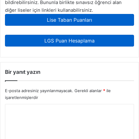
bildirebilirsiniz. Bununla birlikte sınavsız öğrenci alan
diğer liseler için linkleri kullanabilirsiniz.
Lise Taban Puanları
LGS Puan Hesaplama
Bir yanıt yazın
E-posta adresiniz yayınlanmayacak.
Gerekli alanlar
*
ile
işaretlenmişlerdir
Y
o
r
u