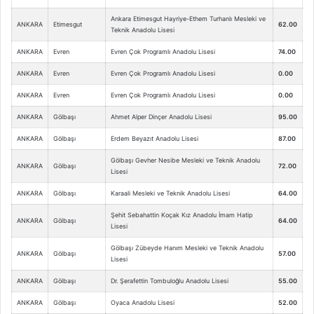
Ankara Etimesgut Hayriye-Ethem Turhanlı Mesleki ve
ANKARA
Etimesgut
62.00
Teknik Anadolu Lisesi
ANKARA
Evren
Evren Çok Programlı Anadolu Lisesi
74.00
ANKARA
Evren
Evren Çok Programlı Anadolu Lisesi
0.00
ANKARA
Evren
Evren Çok Programlı Anadolu Lisesi
0.00
ANKARA
Gölbaşı
Ahmet Alper Dinçer Anadolu Lisesi
95.00
ANKARA
Gölbaşı
Erdem Beyazıt Anadolu Lisesi
87.00
Gölbaşı Gevher Nesibe Mesleki ve Teknik Anadolu
ANKARA
Gölbaşı
72.00
Lisesi
ANKARA
Gölbaşı
Karaali Mesleki ve Teknik Anadolu Lisesi
64.00
Şehit Sebahattin Koçak Kız Anadolu İmam Hatip
ANKARA
Gölbaşı
64.00
Lisesi
Gölbaşı Zübeyde Hanım Mesleki ve Teknik Anadolu
ANKARA
Gölbaşı
57.00
Lisesi
ANKARA
Gölbaşı
Dr. Şerafettin Tombuloğlu Anadolu Lisesi
55.00
ANKARA
Gölbaşı
Oyaca Anadolu Lisesi
52.00