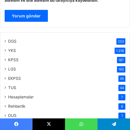
adresim ve site adresim bu tarayıcıya kaydedilsin.
DGS
253
YKS
1.318
KPSS
187
LGS
165
EKPSS
45
TUS
44
Hesaplamalar
7
Rehberlik
6
DUS
1
Tanıtım
1