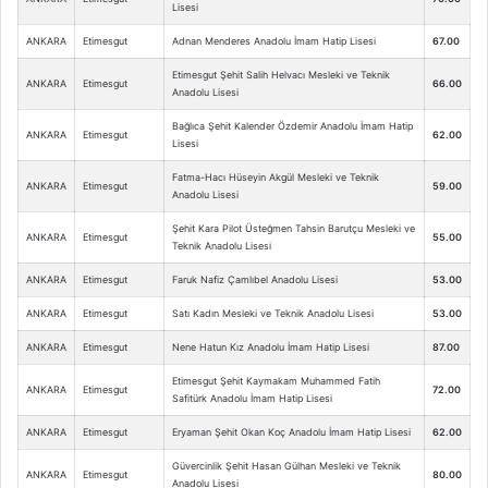
Lisesi
ANKARA
Etimesgut
Adnan Menderes Anadolu İmam Hatip Lisesi
67.00
Etimesgut Şehit Salih Helvacı Mesleki ve Teknik
ANKARA
Etimesgut
66.00
Anadolu Lisesi
Bağlıca Şehit Kalender Özdemir Anadolu İmam Hatip
ANKARA
Etimesgut
62.00
Lisesi
Fatma-Hacı Hüseyin Akgül Mesleki ve Teknik
ANKARA
Etimesgut
59.00
Anadolu Lisesi
Şehit Kara Pilot Üsteğmen Tahsin Barutçu Mesleki ve
ANKARA
Etimesgut
55.00
Teknik Anadolu Lisesi
ANKARA
Etimesgut
Faruk Nafiz Çamlıbel Anadolu Lisesi
53.00
ANKARA
Etimesgut
Satı Kadın Mesleki ve Teknik Anadolu Lisesi
53.00
ANKARA
Etimesgut
Nene Hatun Kız Anadolu İmam Hatip Lisesi
87.00
Etimesgut Şehit Kaymakam Muhammed Fatih
ANKARA
Etimesgut
72.00
Safitürk Anadolu İmam Hatip Lisesi
ANKARA
Etimesgut
Eryaman Şehit Okan Koç Anadolu İmam Hatip Lisesi
62.00
Güvercinlik Şehit Hasan Gülhan Mesleki ve Teknik
ANKARA
Etimesgut
80.00
Anadolu Lisesi