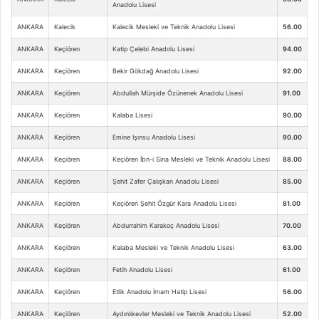
Anadolu Lisesi
ANKARA
Kalecik
Kalecik Mesleki ve Teknik Anadolu Lisesi
56.00
ANKARA
Keçiören
Katip Çelebi Anadolu Lisesi
94.00
ANKARA
Keçiören
Bekir Gökdağ Anadolu Lisesi
92.00
ANKARA
Keçiören
Abdullah Mürşide Özünenek Anadolu Lisesi
91.00
ANKARA
Keçiören
Kalaba Lisesi
90.00
ANKARA
Keçiören
Emine Işınsu Anadolu Lisesi
90.00
ANKARA
Keçiören
Keçiören İbn-i Sina Mesleki ve Teknik Anadolu Lisesi
88.00
ANKARA
Keçiören
Şehit Zafer Çalışkan Anadolu Lisesi
85.00
ANKARA
Keçiören
Keçiören Şehit Özgür Kara Anadolu Lisesi
81.00
ANKARA
Keçiören
Abdurrahim Karakoç Anadolu Lisesi
70.00
ANKARA
Keçiören
Kalaba Mesleki ve Teknik Anadolu Lisesi
63.00
ANKARA
Keçiören
Fetih Anadolu Lisesi
61.00
ANKARA
Keçiören
Etlik Anadolu İmam Hatip Lisesi
56.00
ANKARA
Keçiören
Aydınlıkevler Mesleki ve Teknik Anadolu Lisesi
52.00