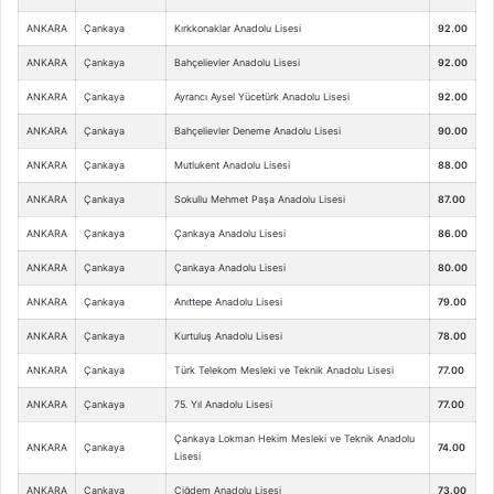
ANKARA
Çankaya
Kırkkonaklar Anadolu Lisesi
92.00
ANKARA
Çankaya
Bahçelievler Anadolu Lisesi
92.00
ANKARA
Çankaya
Ayrancı Aysel Yücetürk Anadolu Lisesi
92.00
ANKARA
Çankaya
Bahçelievler Deneme Anadolu Lisesi
90.00
ANKARA
Çankaya
Mutlukent Anadolu Lisesi
88.00
ANKARA
Çankaya
Sokullu Mehmet Paşa Anadolu Lisesi
87.00
ANKARA
Çankaya
Çankaya Anadolu Lisesi
86.00
ANKARA
Çankaya
Çankaya Anadolu Lisesi
80.00
ANKARA
Çankaya
Anıttepe Anadolu Lisesi
79.00
ANKARA
Çankaya
Kurtuluş Anadolu Lisesi
78.00
ANKARA
Çankaya
Türk Telekom Mesleki ve Teknik Anadolu Lisesi
77.00
ANKARA
Çankaya
75. Yıl Anadolu Lisesi
77.00
Çankaya Lokman Hekim Mesleki ve Teknik Anadolu
ANKARA
Çankaya
74.00
Lisesi
ANKARA
Çankaya
Çiğdem Anadolu Lisesi
73.00