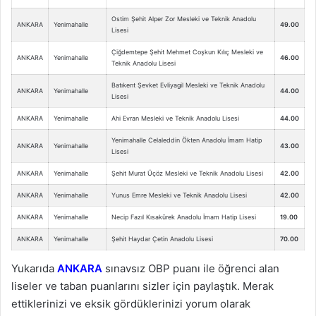
Ostim Şehit Alper Zor Mesleki ve Teknik Anadolu
ANKARA
Yenimahalle
49.00
Lisesi
Çiğdemtepe Şehit Mehmet Coşkun Kılıç Mesleki ve
ANKARA
Yenimahalle
46.00
Teknik Anadolu Lisesi
Batıkent Şevket Evliyagil Mesleki ve Teknik Anadolu
ANKARA
Yenimahalle
44.00
Lisesi
ANKARA
Yenimahalle
Ahi Evran Mesleki ve Teknik Anadolu Lisesi
44.00
Yenimahalle Celaleddin Ökten Anadolu İmam Hatip
ANKARA
Yenimahalle
43.00
Lisesi
ANKARA
Yenimahalle
Şehit Murat Üçöz Mesleki ve Teknik Anadolu Lisesi
42.00
ANKARA
Yenimahalle
Yunus Emre Mesleki ve Teknik Anadolu Lisesi
42.00
ANKARA
Yenimahalle
Necip Fazıl Kısakürek Anadolu İmam Hatip Lisesi
19.00
ANKARA
Yenimahalle
Şehit Haydar Çetin Anadolu Lisesi
70.00
Yukarıda
ANKARA
sınavsız OBP puanı ile öğrenci alan
liseler ve taban puanlarını sizler için paylaştık. Merak
ettiklerinizi ve eksik gördüklerinizi yorum olarak