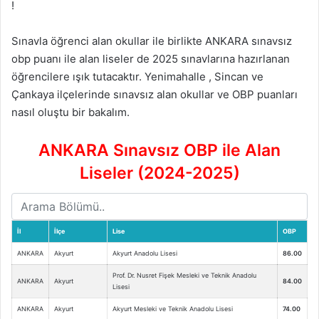
!
Sınavla öğrenci alan okullar ile birlikte ANKARA sınavsız
obp puanı ile alan liseler de 2025 sınavlarına hazırlanan
öğrencilere ışık tutacaktır. Yenimahalle , Sincan ve
Çankaya ilçelerinde sınavsız alan okullar ve OBP puanları
nasıl oluştu bir bakalım.
ANKARA Sınavsız OBP ile Alan
Liseler (2024-2025)
İl
İlçe
Lise
OBP
ANKARA
Akyurt
Akyurt Anadolu Lisesi
86.00
Prof. Dr. Nusret Fişek Mesleki ve Teknik Anadolu
ANKARA
Akyurt
84.00
Lisesi
ANKARA
Akyurt
Akyurt Mesleki ve Teknik Anadolu Lisesi
74.00