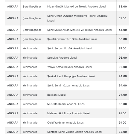
ANKARA
Şereflikoçhisar
Nizamülmülk Mesleki ve Teknik Anadolu Lisesi
55.00
Şehit Orhan Durukan Mesleki ve Teknik Anadolu
ANKARA
Şereflikoçhisar
51.00
Lisesi
ANKARA
Şereflikoçhisar
Şehit Murat Alkan Mesleki ve Teknik Anadolu Lisesi
44.00
ANKARA
Şereflikoçhisar
Şereflikoçhisar Tuz Gölü Anadolu Lisesi
38.00
ANKARA
Yenimahalle
Şehit Sercan Öztürk Anadolu Lisesi
97.00
ANKARA
Yenimahalle
Selçuklu Anadolu Lisesi
96.00
ANKARA
Yenimahalle
Yahya Kemal Beyatlı Anadolu Lisesi
95.00
ANKARA
Yenimahalle
Şevket Raşit Hatipoğlu Anadolu Lisesi
94.00
ANKARA
Yenimahalle
Şehit Semih Özcan Anadolu Lisesi
94.00
ANKARA
Yenimahalle
Batıkent Lisesi
94.00
ANKARA
Yenimahalle
Mustafa Kemal Anadolu Lisesi
93.00
ANKARA
Yenimahalle
Mehmet Akif Ersoy Anadolu Lisesi
91.00
ANKARA
Yenimahalle
Celal Yardımcı Anadolu Lisesi
91.00
ANKARA
Yenimahalle
Şentepe Şehit Volkan Canöz Anadolu Lisesi
85.00