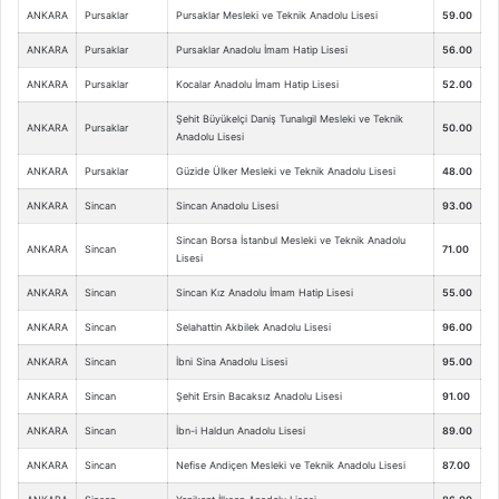
ANKARA
Pursaklar
Pursaklar Mesleki ve Teknik Anadolu Lisesi
59.00
ANKARA
Pursaklar
Pursaklar Anadolu İmam Hatip Lisesi
56.00
ANKARA
Pursaklar
Kocalar Anadolu İmam Hatip Lisesi
52.00
Şehit Büyükelçi Daniş Tunalıgil Mesleki ve Teknik
ANKARA
Pursaklar
50.00
Anadolu Lisesi
ANKARA
Pursaklar
Güzide Ülker Mesleki ve Teknik Anadolu Lisesi
48.00
ANKARA
Sincan
Sincan Anadolu Lisesi
93.00
Sincan Borsa İstanbul Mesleki ve Teknik Anadolu
ANKARA
Sincan
71.00
Lisesi
ANKARA
Sincan
Sincan Kız Anadolu İmam Hatip Lisesi
55.00
ANKARA
Sincan
Selahattin Akbilek Anadolu Lisesi
96.00
ANKARA
Sincan
İbni Sina Anadolu Lisesi
95.00
ANKARA
Sincan
Şehit Ersin Bacaksız Anadolu Lisesi
91.00
ANKARA
Sincan
İbn-i Haldun Anadolu Lisesi
89.00
ANKARA
Sincan
Nefise Andiçen Mesleki ve Teknik Anadolu Lisesi
87.00