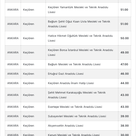
Keçiören Yamantürk Mesleki ve Teknik Anadolu
ANKARA
Keçiören
51.00
Lisesi
Bağlum Şehit Oğuz Kaan Usta Mesleki ve Teknik
ANKARA
Keçiören
51.00
Anadolu Lisesi
Hatice Hikmet Oğultürk Mesleki ve Teknik Anadolu
ANKARA
Keçiören
50.00
Lisesi
Keçiören Borsa İstanbul Mesleki ve Teknik Anadolu
ANKARA
Keçiören
49.00
Lisesi
ANKARA
Keçiören
Bağlum Mesleki ve Teknik Anadolu Lisesi
47.00
ANKARA
Keçiören
Ertuğrul Gazi Anadolu Lisesi
46.00
ANKARA
Keçiören
Keçiören Anadolu İmam Hatip Lisesi
44.00
Şehit Mehmet Karakaşoğlu Mesleki ve Teknik
ANKARA
Keçiören
43.00
Anadolu Lisesi
ANKARA
Keçiören
Esertepe Mesleki ve Teknik Anadolu Lisesi
43.00
ANKARA
Keçiören
Subayevleri Mesleki ve Teknik Anadolu Lisesi
39.00
ANKARA
Keçiören
Akşemsettin Anadolu Lisesi
38.00
ANKARA
Keçiören
Kanuni Mesleki ve Teknik Anadolu Lisesi
30.00