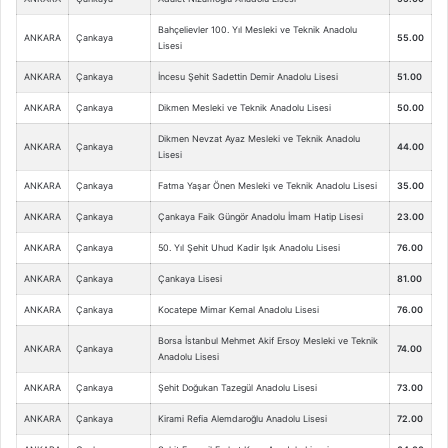
Bahçelievler 100. Yıl Mesleki ve Teknik Anadolu
ANKARA
Çankaya
55.00
Lisesi
ANKARA
Çankaya
İncesu Şehit Sadettin Demir Anadolu Lisesi
51.00
ANKARA
Çankaya
Dikmen Mesleki ve Teknik Anadolu Lisesi
50.00
Dikmen Nevzat Ayaz Mesleki ve Teknik Anadolu
ANKARA
Çankaya
44.00
Lisesi
ANKARA
Çankaya
Fatma Yaşar Önen Mesleki ve Teknik Anadolu Lisesi
35.00
ANKARA
Çankaya
Çankaya Faik Güngör Anadolu İmam Hatip Lisesi
23.00
ANKARA
Çankaya
50. Yıl Şehit Uhud Kadir Işık Anadolu Lisesi
76.00
ANKARA
Çankaya
Çankaya Lisesi
81.00
ANKARA
Çankaya
Kocatepe Mimar Kemal Anadolu Lisesi
76.00
Borsa İstanbul Mehmet Akif Ersoy Mesleki ve Teknik
ANKARA
Çankaya
74.00
Anadolu Lisesi
ANKARA
Çankaya
Şehit Doğukan Tazegül Anadolu Lisesi
73.00
ANKARA
Çankaya
Kirami Refia Alemdaroğlu Anadolu Lisesi
72.00