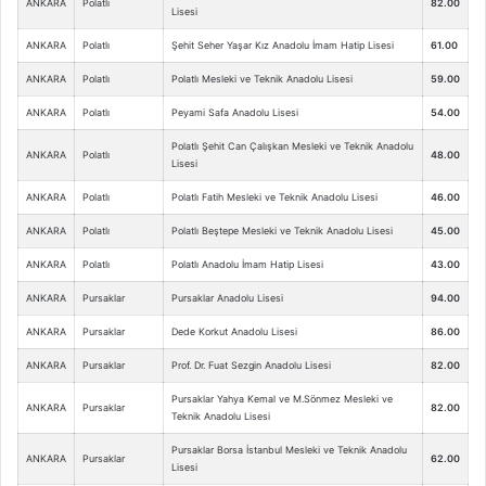
ANKARA
Polatlı
82.00
Lisesi
ANKARA
Polatlı
Şehit Seher Yaşar Kız Anadolu İmam Hatip Lisesi
61.00
ANKARA
Polatlı
Polatlı Mesleki ve Teknik Anadolu Lisesi
59.00
ANKARA
Polatlı
Peyami Safa Anadolu Lisesi
54.00
Polatlı Şehit Can Çalışkan Mesleki ve Teknik Anadolu
ANKARA
Polatlı
48.00
Lisesi
ANKARA
Polatlı
Polatlı Fatih Mesleki ve Teknik Anadolu Lisesi
46.00
ANKARA
Polatlı
Polatlı Beştepe Mesleki ve Teknik Anadolu Lisesi
45.00
ANKARA
Polatlı
Polatlı Anadolu İmam Hatip Lisesi
43.00
ANKARA
Pursaklar
Pursaklar Anadolu Lisesi
94.00
ANKARA
Pursaklar
Dede Korkut Anadolu Lisesi
86.00
ANKARA
Pursaklar
Prof. Dr. Fuat Sezgin Anadolu Lisesi
82.00
Pursaklar Yahya Kemal ve M.Sönmez Mesleki ve
ANKARA
Pursaklar
82.00
Teknik Anadolu Lisesi
Pursaklar Borsa İstanbul Mesleki ve Teknik Anadolu
ANKARA
Pursaklar
62.00
Lisesi