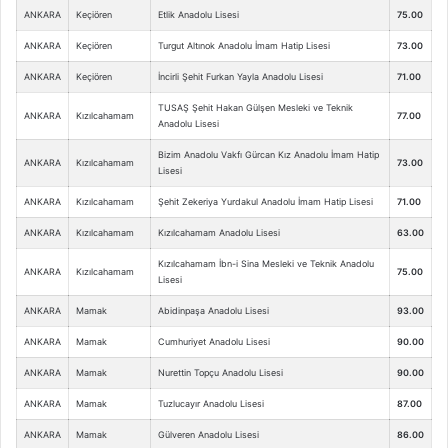
ANKARA
Keçiören
Etlik Anadolu Lisesi
75.00
ANKARA
Keçiören
Turgut Altınok Anadolu İmam Hatip Lisesi
73.00
ANKARA
Keçiören
İncirli Şehit Furkan Yayla Anadolu Lisesi
71.00
TUSAŞ Şehit Hakan Gülşen Mesleki ve Teknik
ANKARA
Kızılcahamam
77.00
Anadolu Lisesi
Bizim Anadolu Vakfı Gürcan Kız Anadolu İmam Hatip
ANKARA
Kızılcahamam
73.00
Lisesi
ANKARA
Kızılcahamam
Şehit Zekeriya Yurdakul Anadolu İmam Hatip Lisesi
71.00
ANKARA
Kızılcahamam
Kızılcahamam Anadolu Lisesi
63.00
Kızılcahamam İbn-i Sina Mesleki ve Teknik Anadolu
ANKARA
Kızılcahamam
75.00
Lisesi
ANKARA
Mamak
Abidinpaşa Anadolu Lisesi
93.00
ANKARA
Mamak
Cumhuriyet Anadolu Lisesi
90.00
ANKARA
Mamak
Nurettin Topçu Anadolu Lisesi
90.00
ANKARA
Mamak
Tuzlucayır Anadolu Lisesi
87.00
ANKARA
Mamak
Gülveren Anadolu Lisesi
86.00