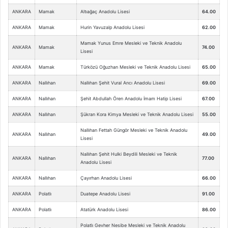
ANKARA
Mamak
Altıağaç Anadolu Lisesi
64.00
ANKARA
Mamak
Hurin Yavuzalp Anadolu Lisesi
62.00
Mamak Yunus Emre Mesleki ve Teknik Anadolu
ANKARA
Mamak
74.00
Lisesi
ANKARA
Mamak
Türközü Oğuzhan Mesleki ve Teknik Anadolu Lisesi
65.00
ANKARA
Nallıhan
Nallıhan Şehit Vural Arıcı Anadolu Lisesi
69.00
ANKARA
Nallıhan
Şehit Abdullah Ören Anadolu İmam Hatip Lisesi
67.00
ANKARA
Nallıhan
Şükran Kora Kimya Mesleki ve Teknik Anadolu Lisesi
55.00
Nallıhan Fettah Güngör Mesleki ve Teknik Anadolu
ANKARA
Nallıhan
49.00
Lisesi
Nallıhan Şehit Hulki Beydili Mesleki ve Teknik
ANKARA
Nallıhan
77.00
Anadolu Lisesi
ANKARA
Nallıhan
Çayırhan Anadolu Lisesi
66.00
ANKARA
Polatlı
Duatepe Anadolu Lisesi
91.00
ANKARA
Polatlı
Atatürk Anadolu Lisesi
86.00
Polatlı Gevher Nesibe Mesleki ve Teknik Anadolu