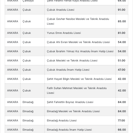
ANKARA
Çankaya
Şehit Feramil Ferhat Kaya Anadolu Lisesi
64.00
ANKARA
Çubuk
Çubuk Anadolu Lisesi
91.00
Çubuk Gevher Nesibe Mesleki ve Teknik Anadolu
ANKARA
Çubuk
85.00
Lisesi
ANKARA
Çubuk
Yunus Emre Anadolu Lisesi
81.00
ANKARA
Çubuk
Çubuk Ahi Evran Mesleki ve Teknik Anadolu Lisesi
54.00
ANKARA
Çubuk
Çubuk İbrahim Yılmaz Kız Anadolu İmam Hatip Lisesi
54.00
ANKARA
Çubuk
Çubuk Mesleki ve Teknik Anadolu Lisesi
51.00
ANKARA
Çubuk
Çubuk Anadolu İmam Hatip Lisesi
47.00
ANKARA
Çubuk
Şehit Hayati Bilgin Mesleki ve Teknik Anadolu Lisesi
42.00
Fatih Sultan Mehmet Mesleki ve Teknik Anadolu
ANKARA
Çubuk
42.00
Lisesi
ANKARA
Elmadağ
Şehit Fahrettin Boyraz Anadolu Lisesi
84.00
ANKARA
Elmadağ
Elmadağ Mesleki ve Teknik Anadolu Lisesi
84.00
ANKARA
Elmadağ
Elmadağ Anadolu Lisesi
77.00
ANKARA
Elmadağ
Elmadağ Anadolu İmam Hatip Lisesi
66.00