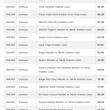
ANKARA
Çankaya
Ömer Seyfettin Anadolu Lisesi
66.00
ANKARA
Çankaya
Hasan Celal Güzel Anadolu İmam Hatip Lisesi
65.00
ANKARA
Çankaya
Mehmet Zakir Ekni Anadolu Lisesi
65.00
ANKARA
Çankaya
SERÇEV Engelsiz Mesleki ve Teknik Anadolu Lisesi
64.00
ANKARA
Çankaya
Süheyl Ünver Anadolu Lisesi
63.00
ANKARA
Çankaya
Leyla Turgut Anadolu Lisesi
61.00
ANKARA
Çankaya
Balgat Mesleki ve Teknik Anadolu Lisesi
60.00
ANKARA
Çankaya
Ayrancı Mesleki ve Teknik Anadolu Lisesi
59.00
Ankara Çankaya Aziz Altınpınar Mesleki ve Teknik
ANKARA
Çankaya
58.00
Anadolu Lisesi
ANKARA
Çankaya
Balgat Aliye Yahşi Mesleki ve Teknik Anadolu Lisesi
58.00
ANKARA
Çankaya
Öğretmen Necla Kızılbağ Anadolu Lisesi
57.00
ANKARA
Çankaya
Ali Hasan Coşkun Mesleki ve Teknik Anadolu Lisesi
56.00
ANKARA
Çankaya
Gaziosmanpaşa Mesleki ve Teknik Anadolu Lisesi
56.00
ANKARA
Çankaya
Adalet Nizamoğlu Anadolu Lisesi
55.00