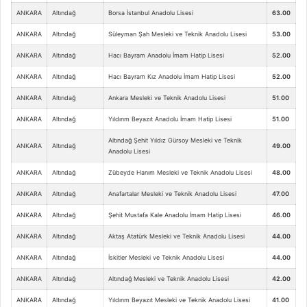
ANKARA
Altındağ
Borsa İstanbul Anadolu Lisesi
63.00
ANKARA
Altındağ
Süleyman Şah Mesleki ve Teknik Anadolu Lisesi
53.00
ANKARA
Altındağ
Hacı Bayram Anadolu İmam Hatip Lisesi
52.00
ANKARA
Altındağ
Hacı Bayram Kız Anadolu İmam Hatip Lisesi
52.00
ANKARA
Altındağ
Ankara Mesleki ve Teknik Anadolu Lisesi
51.00
ANKARA
Altındağ
Yıldırım Beyazıt Anadolu İmam Hatip Lisesi
51.00
Altındağ Şehit Yıldız Gürsoy Mesleki ve Teknik
ANKARA
Altındağ
49.00
Anadolu Lisesi
ANKARA
Altındağ
Zübeyde Hanım Mesleki ve Teknik Anadolu Lisesi
48.00
ANKARA
Altındağ
Anafartalar Mesleki ve Teknik Anadolu Lisesi
47.00
ANKARA
Altındağ
Şehit Mustafa Kale Anadolu İmam Hatip Lisesi
46.00
ANKARA
Altındağ
Aktaş Atatürk Mesleki ve Teknik Anadolu Lisesi
44.00
ANKARA
Altındağ
İskitler Mesleki ve Teknik Anadolu Lisesi
44.00
ANKARA
Altındağ
Altındağ Mesleki ve Teknik Anadolu Lisesi
42.00
ANKARA
Altındağ
Yıldırım Beyazıt Mesleki ve Teknik Anadolu Lisesi
41.00