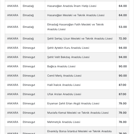
ANKARA
Elmadağ
Hasanoğlan Anadolu İmam Hatip Lisesi
64.00
ANKARA
Elmadağ
Hasanoğlan Mesleki ve Teknik Anadolu Lisesi
64.00
Elmadağ Hasanoğlan Fatih Mesleki ve Teknik
ANKARA
Elmadağ
53.00
Anadolu Lisesi
ANKARA
Elmadağ
Şehit Sertaç Uzun Mesleki ve Teknik Anadolu Lisesi
72.00
ANKARA
Etimesgut
Şehit Aytekin Kuru Anadolu Lisesi
94.00
ANKARA
Etimesgut
Şehit Velit Bekdaş Anadolu Lisesi
94.00
ANKARA
Etimesgut
Bağlıca Anadolu Lisesi
90.00
ANKARA
Etimesgut
Cemil Meriç Anadolu Lisesi
90.00
ANKARA
Etimesgut
Halil İnalcık Anadolu Lisesi
87.00
ANKARA
Etimesgut
Ufuk Arslan Anadolu Lisesi
87.00
ANKARA
Etimesgut
Eryaman Şehit Ertan Akgül Anadolu Lisesi
79.00
ANKARA
Etimesgut
Mustafa Kemal Mesleki ve Teknik Anadolu Lisesi
79.00
ANKARA
Etimesgut
Mehmetçik Anadolu Lisesi
78.00
Elvanköy Borsa İstanbul Mesleki ve Teknik Anadolu
ANKARA
Etimesgut
76.00