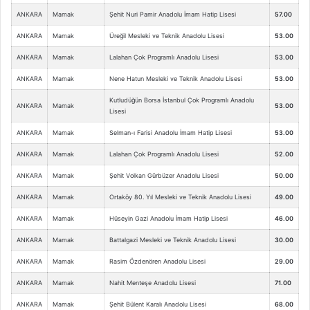
ANKARA
Mamak
Şehit Nuri Pamir Anadolu İmam Hatip Lisesi
57.00
ANKARA
Mamak
Üreğil Mesleki ve Teknik Anadolu Lisesi
53.00
ANKARA
Mamak
Lalahan Çok Programlı Anadolu Lisesi
53.00
ANKARA
Mamak
Nene Hatun Mesleki ve Teknik Anadolu Lisesi
53.00
Kutludüğün Borsa İstanbul Çok Programlı Anadolu
ANKARA
Mamak
53.00
Lisesi
ANKARA
Mamak
Selman-ı Farisi Anadolu İmam Hatip Lisesi
53.00
ANKARA
Mamak
Lalahan Çok Programlı Anadolu Lisesi
52.00
ANKARA
Mamak
Şehit Volkan Gürbüzer Anadolu Lisesi
50.00
ANKARA
Mamak
Ortaköy 80. Yıl Mesleki ve Teknik Anadolu Lisesi
49.00
ANKARA
Mamak
Hüseyin Gazi Anadolu İmam Hatip Lisesi
46.00
ANKARA
Mamak
Battalgazi Mesleki ve Teknik Anadolu Lisesi
30.00
ANKARA
Mamak
Rasim Özdenören Anadolu Lisesi
29.00
ANKARA
Mamak
Nahit Menteşe Anadolu Lisesi
71.00
ANKARA
Mamak
Şehit Bülent Karalı Anadolu Lisesi
68.00