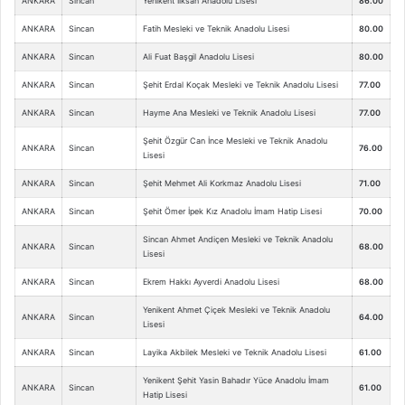
ANKARA
Sincan
Yenikent İlksan Anadolu Lisesi
86.00
ANKARA
Sincan
Fatih Mesleki ve Teknik Anadolu Lisesi
80.00
ANKARA
Sincan
Ali Fuat Başgil Anadolu Lisesi
80.00
ANKARA
Sincan
Şehit Erdal Koçak Mesleki ve Teknik Anadolu Lisesi
77.00
ANKARA
Sincan
Hayme Ana Mesleki ve Teknik Anadolu Lisesi
77.00
Şehit Özgür Can İnce Mesleki ve Teknik Anadolu
ANKARA
Sincan
76.00
Lisesi
ANKARA
Sincan
Şehit Mehmet Ali Korkmaz Anadolu Lisesi
71.00
ANKARA
Sincan
Şehit Ömer İpek Kız Anadolu İmam Hatip Lisesi
70.00
Sincan Ahmet Andiçen Mesleki ve Teknik Anadolu
ANKARA
Sincan
68.00
Lisesi
ANKARA
Sincan
Ekrem Hakkı Ayverdi Anadolu Lisesi
68.00
Yenikent Ahmet Çiçek Mesleki ve Teknik Anadolu
ANKARA
Sincan
64.00
Lisesi
ANKARA
Sincan
Layika Akbilek Mesleki ve Teknik Anadolu Lisesi
61.00
Yenikent Şehit Yasin Bahadır Yüce Anadolu İmam
ANKARA
Sincan
61.00
Hatip Lisesi