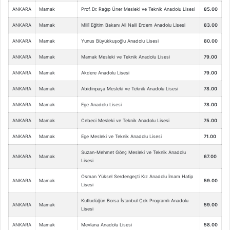
ANKARA
Mamak
Prof. Dr. Rağıp Üner Mesleki ve Teknik Anadolu Lisesi
85.00
ANKARA
Mamak
Millî Eğitim Bakanı Ali Naili Erdem Anadolu Lisesi
83.00
ANKARA
Mamak
Yunus Büyükkuşoğlu Anadolu Lisesi
80.00
ANKARA
Mamak
Mamak Mesleki ve Teknik Anadolu Lisesi
79.00
ANKARA
Mamak
Akdere Anadolu Lisesi
79.00
ANKARA
Mamak
Abidinpaşa Mesleki ve Teknik Anadolu Lisesi
78.00
ANKARA
Mamak
Ege Anadolu Lisesi
78.00
ANKARA
Mamak
Cebeci Mesleki ve Teknik Anadolu Lisesi
75.00
ANKARA
Mamak
Ege Mesleki ve Teknik Anadolu Lisesi
71.00
Suzan-Mehmet Gönç Mesleki ve Teknik Anadolu
ANKARA
Mamak
67.00
Lisesi
Osman Yüksel Serdengeçti Kız Anadolu İmam Hatip
ANKARA
Mamak
59.00
Lisesi
Kutludüğün Borsa İstanbul Çok Programlı Anadolu
ANKARA
Mamak
59.00
Lisesi
ANKARA
Mamak
Mevlana Anadolu Lisesi
58.00