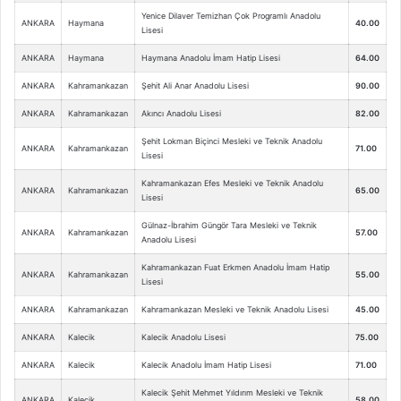
Yenice Dilaver Temizhan Çok Programlı Anadolu
ANKARA
Haymana
40.00
Lisesi
ANKARA
Haymana
Haymana Anadolu İmam Hatip Lisesi
64.00
ANKARA
Kahramankazan
Şehit Ali Anar Anadolu Lisesi
90.00
ANKARA
Kahramankazan
Akıncı Anadolu Lisesi
82.00
Şehit Lokman Biçinci Mesleki ve Teknik Anadolu
ANKARA
Kahramankazan
71.00
Lisesi
Kahramankazan Efes Mesleki ve Teknik Anadolu
ANKARA
Kahramankazan
65.00
Lisesi
Gülnaz-İbrahim Güngör Tara Mesleki ve Teknik
ANKARA
Kahramankazan
57.00
Anadolu Lisesi
Kahramankazan Fuat Erkmen Anadolu İmam Hatip
ANKARA
Kahramankazan
55.00
Lisesi
ANKARA
Kahramankazan
Kahramankazan Mesleki ve Teknik Anadolu Lisesi
45.00
ANKARA
Kalecik
Kalecik Anadolu Lisesi
75.00
ANKARA
Kalecik
Kalecik Anadolu İmam Hatip Lisesi
71.00
Kalecik Şehit Mehmet Yıldırım Mesleki ve Teknik
ANKARA
Kalecik
58.00