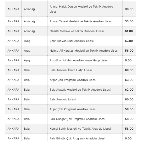
Ahmet Haluk Dursun Mesleki ve Teknik Anadolu
ANKARA
Altındağ
38.00
Lisesi
ANKARA
Altındağ
Ahmet Yesevi Mesleki ve Teknik Anadolu Lisesi
35.00
ANKARA
Altındağ
Çamlık Mesleki ve Teknik Anadolu Lisesi
61.00
ANKARA
Ayaş
Şehit Rıdvan Süer Anadolu Lisesi
67.00
ANKARA
Ayaş
Naime-Ali Karataş Mesleki ve Teknik Anadolu Lisesi
56.00
ANKARA
Ayaş
Abdülhamid Han Anadolu İmam Hatip Lisesi
0.00
ANKARA
Bala
Bala Anadolu İmam Hatip Lisesi
69.00
ANKARA
Bala
Afşar Çok Programlı Anadolu Lisesi
63.00
ANKARA
Bala
Bala Atatürk Mesleki ve Teknik Anadolu Lisesi
62.00
ANKARA
Bala
Bala Anadolu Lisesi
60.00
ANKARA
Bala
Afşar Çok Programlı Anadolu Lisesi
59.00
ANKARA
Bala
Faik Güngör Çok Programlı Anadolu Lisesi
58.00
ANKARA
Bala
Kemal Şahin Mesleki ve Teknik Anadolu Lisesi
58.00
ANKARA
Bala
Faik Güngör Çok Programlı Anadolu Lisesi
0.00