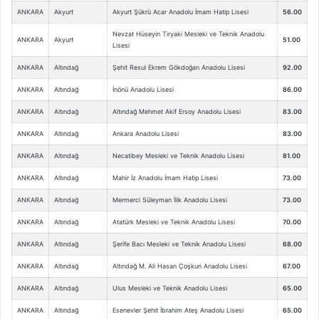
ANKARA
Akyurt
Akyurt Şükrü Acar Anadolu İmam Hatip Lisesi
56.00
Nevzat Hüseyin Tiryaki Mesleki ve Teknik Anadolu
ANKARA
Akyurt
51.00
Lisesi
ANKARA
Altındağ
Şehit Resul Ekrem Gökdoğan Anadolu Lisesi
92.00
ANKARA
Altındağ
İnönü Anadolu Lisesi
86.00
ANKARA
Altındağ
Altındağ Mehmet Akif Ersoy Anadolu Lisesi
83.00
ANKARA
Altındağ
Ankara Anadolu Lisesi
83.00
ANKARA
Altındağ
Necatibey Mesleki ve Teknik Anadolu Lisesi
81.00
ANKARA
Altındağ
Mahir İz Anadolu İmam Hatip Lisesi
73.00
ANKARA
Altındağ
Mermerci Süleyman İlik Anadolu Lisesi
73.00
ANKARA
Altındağ
Atatürk Mesleki ve Teknik Anadolu Lisesi
70.00
ANKARA
Altındağ
Şerife Bacı Mesleki ve Teknik Anadolu Lisesi
68.00
ANKARA
Altındağ
Altındağ M. Ali Hasan Çoşkun Anadolu Lisesi
67.00
ANKARA
Altındağ
Ulus Mesleki ve Teknik Anadolu Lisesi
65.00
ANKARA
Altındağ
Esenevler Şehit İbrahim Ateş Anadolu Lisesi
65.00