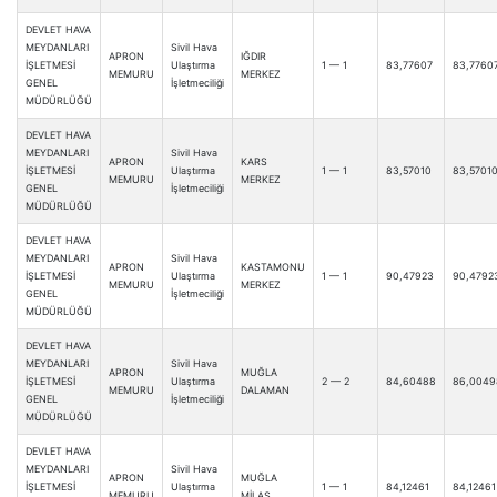
DEVLET HAVA
MEYDANLARI
Sivil Hava
APRON
IĞDIR
İŞLETMESİ
Ulaştırma
1 — 1
83,77607
83,7760
MEMURU
MERKEZ
GENEL
İşletmeciliği
MÜDÜRLÜĞÜ
DEVLET HAVA
MEYDANLARI
Sivil Hava
APRON
KARS
İŞLETMESİ
Ulaştırma
1 — 1
83,57010
83,5701
MEMURU
MERKEZ
GENEL
İşletmeciliği
MÜDÜRLÜĞÜ
DEVLET HAVA
MEYDANLARI
Sivil Hava
APRON
KASTAMONU
İŞLETMESİ
Ulaştırma
1 — 1
90,47923
90,4792
MEMURU
MERKEZ
GENEL
İşletmeciliği
MÜDÜRLÜĞÜ
DEVLET HAVA
MEYDANLARI
Sivil Hava
APRON
MUĞLA
İŞLETMESİ
Ulaştırma
2 — 2
84,60488
86,0049
MEMURU
DALAMAN
GENEL
İşletmeciliği
MÜDÜRLÜĞÜ
DEVLET HAVA
MEYDANLARI
Sivil Hava
APRON
MUĞLA
İŞLETMESİ
Ulaştırma
1 — 1
84,12461
84,12461
MEMURU
MİLAS