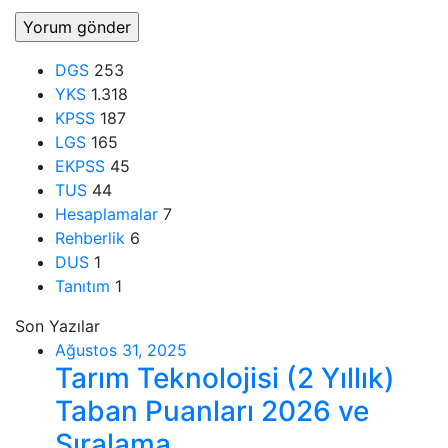
DGS
253
YKS
1.318
KPSS
187
LGS
165
EKPSS
45
TUS
44
Hesaplamalar
7
Rehberlik
6
DUS
1
Tanıtım
1
Son Yazılar
Ağustos 31, 2025
Tarım Teknolojisi (2 Yıllık)
Taban Puanları 2026 ve
Sıralama