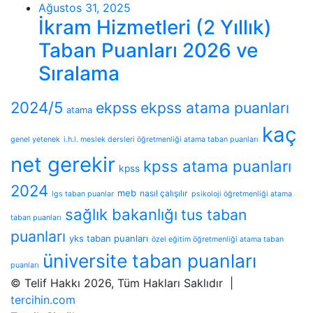
Ağustos 31, 2025
İkram Hizmetleri (2 Yıllık)
Taban Puanları 2026 ve
Sıralama
2024/5
ekpss
ekpss atama puanları
atama
kaç
genel yetenek
i.h.l. meslek dersleri öğretmenliği atama taban puanları
net gerekir
kpss atama puanları
kpss
2024
meb
nasıl çalışılır
lgs taban puanlar
psikoloji öğretmenliği atama
sağlık bakanlığı
tus taban
taban puanları
puanları
yks taban puanları
özel eğitim öğretmenliği atama taban
üniversite taban puanları
puanları
© Telif Hakkı 2026, Tüm Hakları Saklıdır |
tercihin.com