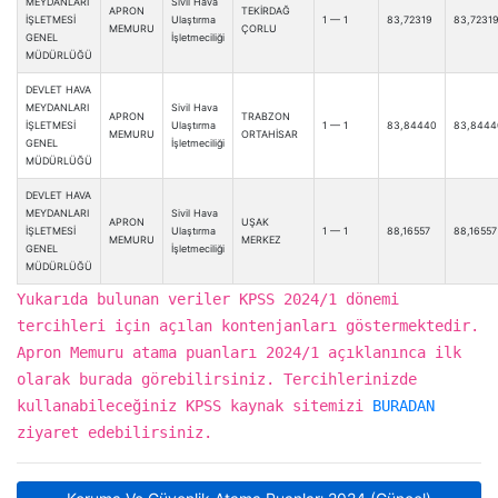
MEYDANLARI
Sivil Hava
APRON
TEKİRDAĞ
İŞLETMESİ
Ulaştırma
1 — 1
83,72319
83,7231
MEMURU
ÇORLU
GENEL
İşletmeciliği
MÜDÜRLÜĞÜ
DEVLET HAVA
MEYDANLARI
Sivil Hava
APRON
TRABZON
İŞLETMESİ
Ulaştırma
1 — 1
83,84440
83,8444
MEMURU
ORTAHİSAR
GENEL
İşletmeciliği
MÜDÜRLÜĞÜ
DEVLET HAVA
MEYDANLARI
Sivil Hava
APRON
UŞAK
İŞLETMESİ
Ulaştırma
1 — 1
88,16557
88,16557
MEMURU
MERKEZ
GENEL
İşletmeciliği
MÜDÜRLÜĞÜ
Yukarıda bulunan veriler KPSS 2024/1 dönemi
tercihleri için açılan kontenjanları göstermektedir.
Apron Memuru atama puanları 2024/1 açıklanınca ilk
olarak burada görebilirsiniz. Tercihlerinizde
kullanabileceğiniz KPSS kaynak sitemizi
BURADAN
ziyaret edebilirsiniz.