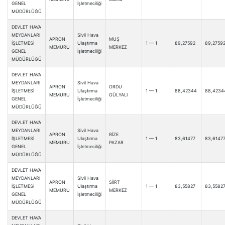
GENEL
İşletmeciliği
MÜDÜRLÜĞÜ
DEVLET HAVA
MEYDANLARI
Sivil Hava
APRON
MUŞ
İŞLETMESİ
Ulaştırma
1 — 1
89,27592
89,2759
MEMURU
MERKEZ
GENEL
İşletmeciliği
MÜDÜRLÜĞÜ
DEVLET HAVA
MEYDANLARI
Sivil Hava
APRON
ORDU
İŞLETMESİ
Ulaştırma
1 — 1
88,42344
88,4234
MEMURU
GÜLYALI
GENEL
İşletmeciliği
MÜDÜRLÜĞÜ
DEVLET HAVA
MEYDANLARI
Sivil Hava
APRON
RİZE
İŞLETMESİ
Ulaştırma
1 — 1
83,61477
83,6147
MEMURU
PAZAR
GENEL
İşletmeciliği
MÜDÜRLÜĞÜ
DEVLET HAVA
MEYDANLARI
Sivil Hava
APRON
SİİRT
İŞLETMESİ
Ulaştırma
1 — 1
83,55827
83,5582
MEMURU
MERKEZ
GENEL
İşletmeciliği
MÜDÜRLÜĞÜ
DEVLET HAVA