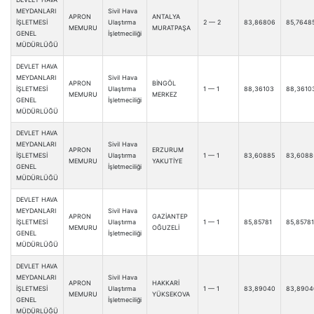
MEYDANLARI
Sivil Hava
APRON
ANTALYA
İŞLETMESİ
Ulaştırma
2 — 2
83,86806
85,7648
MEMURU
MURATPAŞA
GENEL
İşletmeciliği
MÜDÜRLÜĞÜ
DEVLET HAVA
MEYDANLARI
Sivil Hava
APRON
BİNGÖL
İŞLETMESİ
Ulaştırma
1 — 1
88,36103
88,3610
MEMURU
MERKEZ
GENEL
İşletmeciliği
MÜDÜRLÜĞÜ
DEVLET HAVA
MEYDANLARI
Sivil Hava
APRON
ERZURUM
İŞLETMESİ
Ulaştırma
1 — 1
83,60885
83,6088
MEMURU
YAKUTİYE
GENEL
İşletmeciliği
MÜDÜRLÜĞÜ
DEVLET HAVA
MEYDANLARI
Sivil Hava
APRON
GAZİANTEP
İŞLETMESİ
Ulaştırma
1 — 1
85,85781
85,85781
MEMURU
OĞUZELİ
GENEL
İşletmeciliği
MÜDÜRLÜĞÜ
DEVLET HAVA
MEYDANLARI
Sivil Hava
APRON
HAKKARİ
İŞLETMESİ
Ulaştırma
1 — 1
83,89040
83,8904
MEMURU
YÜKSEKOVA
GENEL
İşletmeciliği
MÜDÜRLÜĞÜ