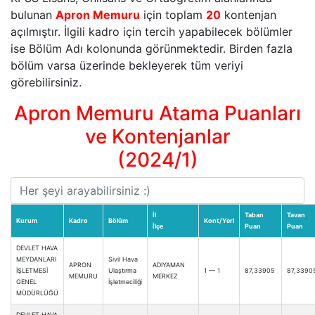
bulunan
Apron Memuru
için toplam
20
kontenjan
açılmıştır. İlgili kadro için tercih yapabilecek bölümler
ise Bölüm Adı kolonunda görünmektedir. Birden fazla
bölüm varsa üzerinde bekleyerek tüm veriyi
görebilirsiniz.
Apron Memuru Atama Puanları
ve Kontenjanlar
(2024/1)
İl
Taban
Tavan
Kurum
Kadro
Bölüm
Kont/Yerl
İlçe
Puan
Puan
DEVLET HAVA
MEYDANLARI
Sivil Hava
APRON
ADIYAMAN
İŞLETMESİ
Ulaştırma
1 — 1
87,33905
87,3390
MEMURU
MERKEZ
GENEL
İşletmeciliği
MÜDÜRLÜĞÜ
DEVLET HAVA