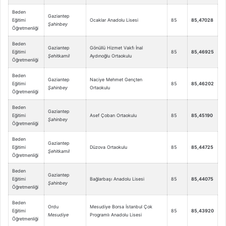
Beden
Gaziantep
Eğitimi
Ocaklar Anadolu Lisesi
85
85,47028
Şahinbey
Öğretmenliği
Beden
Gaziantep
Gönüllü Hizmet Vakfı İnal
Eğitimi
85
85,46925
Şehitkamil
Aydınoğlu Ortaokulu
Öğretmenliği
Beden
Gaziantep
Naciye Mehmet Gençten
Eğitimi
85
85,46202
Şahinbey
Ortaokulu
Öğretmenliği
Beden
Gaziantep
Eğitimi
Asef Çoban Ortaokulu
85
85,45190
Şahinbey
Öğretmenliği
Beden
Gaziantep
Eğitimi
Düzova Ortaokulu
85
85,44725
Şehitkamil
Öğretmenliği
Beden
Gaziantep
Eğitimi
Bağlarbaşı Anadolu Lisesi
85
85,44075
Şahinbey
Öğretmenliği
Beden
Ordu
Mesudiye Borsa İstanbul Çok
Eğitimi
85
85,43920
Mesudiye
Programlı Anadolu Lisesi
Öğretmenliği