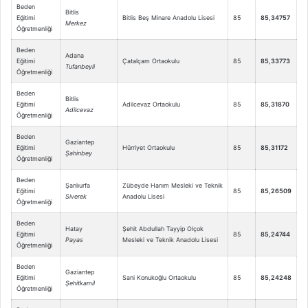
Beden
Bitlis
Eğitimi
Bitlis Beş Minare Anadolu Lisesi
85
85,34757
Merkez
Öğretmenliği
Beden
Adana
Eğitimi
Çatalçam Ortaokulu
85
85,33773
Tufanbeyli
Öğretmenliği
Beden
Bitlis
Eğitimi
Adilcevaz Ortaokulu
85
85,31870
Adilcevaz
Öğretmenliği
Beden
Gaziantep
Eğitimi
Hürriyet Ortaokulu
85
85,31172
Şahinbey
Öğretmenliği
Beden
Şanlıurfa
Zübeyde Hanım Mesleki ve Teknik
Eğitimi
85
85,26509
Siverek
Anadolu Lisesi
Öğretmenliği
Beden
Hatay
Şehit Abdullah Tayyip Olçok
Eğitimi
85
85,24744
Payas
Mesleki ve Teknik Anadolu Lisesi
Öğretmenliği
Beden
Gaziantep
Eğitimi
Sani Konukoğlu Ortaokulu
85
85,24248
Şehitkamil
Öğretmenliği