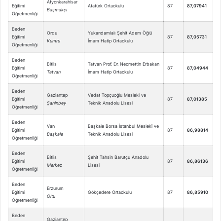
Afyonkarahisar
Eğitimi
Atatürk Ortaokulu
87
87,07941
Başmakçı
Öğretmenliği
Beden
Ordu
Yukarıdamlalı Şehit Adem Öğlü
Eğitimi
87
87,05731
Kumru
İmam Hatip Ortaokulu
Öğretmenliği
Beden
Bitlis
Tatvan Prof. Dr. Necmettin Erbakan
Eğitimi
87
87,04944
Tatvan
İmam Hatip Ortaokulu
Öğretmenliği
Beden
Gaziantep
Vedat Topçuoğlu Mesleki ve
Eğitimi
87
87,01385
Şahinbey
Teknik Anadolu Lisesi
Öğretmenliği
Beden
Van
Başkale Borsa İstanbul Meslekî ve
Eğitimi
87
86,98814
Başkale
Teknik Anadolu Lisesi
Öğretmenliği
Beden
Bitlis
Şehit Tahsin Barutçu Anadolu
Eğitimi
87
86,86136
Merkez
Lisesi
Öğretmenliği
Beden
Erzurum
Eğitimi
Gökçedere Ortaokulu
87
86,85910
Oltu
Öğretmenliği
Beden
Gaziantep