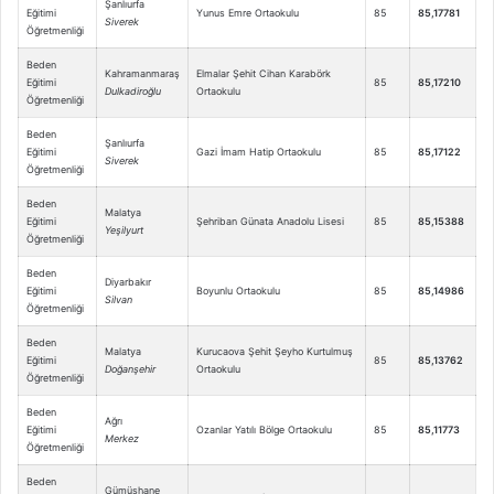
Şanlıurfa
Eğitimi
Yunus Emre Ortaokulu
85
85,17781
Siverek
Öğretmenliği
Beden
Kahramanmaraş
Elmalar Şehit Cihan Karabörk
Eğitimi
85
85,17210
Dulkadiroğlu
Ortaokulu
Öğretmenliği
Beden
Şanlıurfa
Eğitimi
Gazi İmam Hatip Ortaokulu
85
85,17122
Siverek
Öğretmenliği
Beden
Malatya
Eğitimi
Şehriban Günata Anadolu Lisesi
85
85,15388
Yeşilyurt
Öğretmenliği
Beden
Diyarbakır
Eğitimi
Boyunlu Ortaokulu
85
85,14986
Silvan
Öğretmenliği
Beden
Malatya
Kurucaova Şehit Şeyho Kurtulmuş
Eğitimi
85
85,13762
Doğanşehir
Ortaokulu
Öğretmenliği
Beden
Ağrı
Eğitimi
Ozanlar Yatılı Bölge Ortaokulu
85
85,11773
Merkez
Öğretmenliği
Beden
Gümüşhane