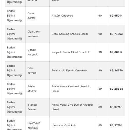
Öğretmenliği
Beden
Ordu
Eğitimi
Atatürk Ortaokulu
90
89,95014
Kumru
Öğretmenliği
Beden
Diyarbakır
Eğitimi
Sezai Karakoç Anadolu Lisesi
90
89,78863
Yenişehir
Öğretmenliği
Beden
Çankırı
Eğitimi
Kurşunlu Tevfik Fikret Ortaokulu
90
89,66912
Kurşunlu
Öğretmenliği
Beden
Bitlis
Eğitimi
Selahaddin Eyyubi Ortaokulu
89
89,34670
Tatvan
Öğretmenliği
Beden
Artvin
Artvin Kazım Karabekir Anadolu
Eğitimi
89
89,28838
Merkez
Lisesi
Öğretmenliği
Beden
İstanbul
Amiral Vehbi Ziya Dümer Anadolu
Eğitimi
89
88,97758
Esenler
Lisesi
Öğretmenliği
Beden
Diyarbakır
Eğitimi
Hamravat Ortaokulu
89
88,97704
Yenişehir
Öğretmenliği