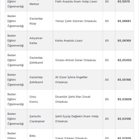
Eğitimi
Fatih Anadolu İmam Hatip Lisesi
85
85,10515
Merkez
Öğretmenliği
Beden
Gaziantep
Eğitimi
Yılmaz Çetin Sözmen Ortaokulu
85
85,06661
Nizip
Öğretmenliği
Beden
Adıyaman
Eğitimi
Kahta Anadolu Lisesi
85
85,06169
Kahta
Öğretmenliği
Beden
Gaziantep
Eğitimi
Vicdan-Ahmet Güner Ortaokulu
85
85,05450
Şehitkamil
Öğretmenliği
Beden
Gaziantep
Ali Süzer İşitme Engelliler
Eğitimi
85
85,05166
Şehitkamil
Ortaokulu
Öğretmenliği
Beden
Ordu
Divantürk Şehit İrfan Ünceli
Eğitimi
85
85,03808
Kumru
Ortaokulu
Öğretmenliği
Beden
Şanlıurfa
Şehit Eyyüp Dağtekin İmam Hatip
Eğitimi
85
85,03106
Ceylanpınar
Ortaokulu
Öğretmenliği
Beden
Bitlis
Eğitimi
Yukarı Süphan Ortaokulu
85
85,02819