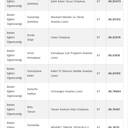
Eğitimi
Şehit Adem Yavuz Ortaokulu
87
86,85473
Şahinbey
Öğretmenliği
Beden
Gaziantep
Mavikent Mesleki ve Teknik
Eğitimi
87
86,85103
Şahinbey
Anadolu Lisesi
Öğretmenliği
Beden
Şırnak
Eğitimi
Vatan Ortaokulu
87
86,82874
Silopi
Öğretmenliği
Beden
Artvin
Kemalpaşa Çok Programlı Anadolu
Eğitimi
87
86,81816
Kemalpaşa
Lisesi
Öğretmenliği
Beden
Gümüşhane
Kelkit 15 Temmuz Şehitler Anadolu
Eğitimi
87
86,80185
Kelkit
Lisesi
Öğretmenliği
Beden
Şanlıurfa
Eğitimi
Osmangazi Anadolu Lisesi
87
86,76684
Haliliye
Öğretmenliği
Beden
Bitlis
Eğitimi
Tatvan Sarıkum Köyü Ortaokulu
87
86,74491
Tatvan
Öğretmenliği
Beden
Gaziantep
Eğitimi
MEHMET ŞİMŞEK ORTAOKULU
87
86,74115