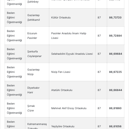
Şahinbey
Öğretmenliği
Beden
Gaziantep
Eğitimi
Kültür Ortaokulu
87
86,73720
Şehitkamil
Öğretmenliği
Beden
Erzurum
Pasinler Anadolu İmam Hatip
Eğitimi
87
86,72884
Pasinler
Lisesi
Öğretmenliği
Beden
Şanlıurfa
Eğitimi
Selahaddini Eyyubi Anadolu Lisesi
87
86,69684
Ceylanpınar
Öğretmenliği
Beden
Gaziantep
Eğitimi
Nizip Fen Lisesi
87
86,67225
Nizip
Öğretmenliği
Beden
Diyarbakır
Eğitimi
Atatürk Ortaokulu
87
86,66844
Hani
Öğretmenliği
Beden
Şırnak
Eğitimi
Mehmet Akif Ersoy Ortaokulu
87
86,61860
Cizre
Öğretmenliği
Beden
Kahramanmaraş
Eğitimi
Yeşilyöre Ortaokulu
87
86,61056
Türkoğlu