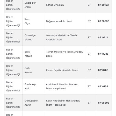
Beden
Diyarbakır
Eğitimi
Kortaş Ortaokulu
87
87,30123
Ergani
Öğretmenliği
Beden
Kars
Eğitimi
Dağpınar Anadolu Lisesi
87
87,20896
Digor
Öğretmenliği
Beden
Osmaniye
Osmaniye Mesleki ve Teknik
Eğitimi
87
87,19512
Merkez
Anadolu Lisesi
Öğretmenliği
Beden
Bitlis
Tatvan Mesleki ve Teknik Anadolu
Eğitimi
87
87,18085
Tatvan
Lisesi
Öğretmenliği
Beden
Ordu
Eğitimi
Kumru Erçallar Anadolu Lisesi
87
87,10765
Kumru
Öğretmenliği
Beden
Gaziantep
Abdulhamit Han Kız Anadolu
Eğitimi
87
87,10154
Nizip
İmam Hatip Lisesi
Öğretmenliği
Beden
Gümüşhane
Kelkit Abdulhamit Han Anadolu
Eğitimi
87
87,08605
Kelkit
İmam Hatip Lisesi
Öğretmenliği
Beden