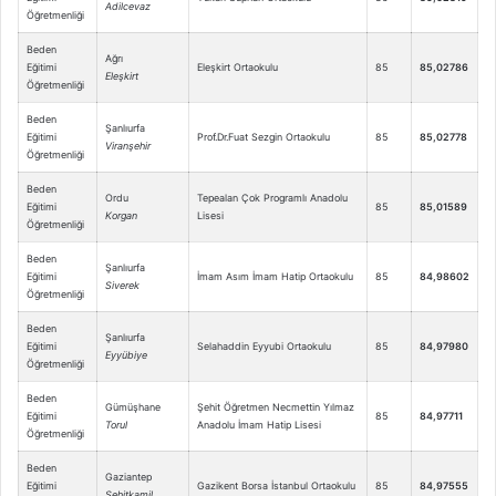
Adilcevaz
Öğretmenliği
Beden
Ağrı
Eğitimi
Eleşkirt Ortaokulu
85
85,02786
Eleşkirt
Öğretmenliği
Beden
Şanlıurfa
Eğitimi
Prof.Dr.Fuat Sezgin Ortaokulu
85
85,02778
Viranşehir
Öğretmenliği
Beden
Ordu
Tepealan Çok Programlı Anadolu
Eğitimi
85
85,01589
Korgan
Lisesi
Öğretmenliği
Beden
Şanlıurfa
Eğitimi
İmam Asım İmam Hatip Ortaokulu
85
84,98602
Siverek
Öğretmenliği
Beden
Şanlıurfa
Eğitimi
Selahaddin Eyyubi Ortaokulu
85
84,97980
Eyyübiye
Öğretmenliği
Beden
Gümüşhane
Şehit Öğretmen Necmettin Yılmaz
Eğitimi
85
84,97711
Torul
Anadolu İmam Hatip Lisesi
Öğretmenliği
Beden
Gaziantep
Eğitimi
Gazikent Borsa İstanbul Ortaokulu
85
84,97555
Şehitkamil