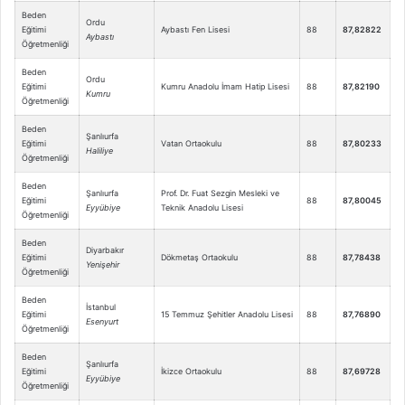
Beden
Ordu
Eğitimi
Aybastı Fen Lisesi
88
87,82822
Aybastı
Öğretmenliği
Beden
Ordu
Eğitimi
Kumru Anadolu İmam Hatip Lisesi
88
87,82190
Kumru
Öğretmenliği
Beden
Şanlıurfa
Eğitimi
Vatan Ortaokulu
88
87,80233
Haliliye
Öğretmenliği
Beden
Şanlıurfa
Prof. Dr. Fuat Sezgin Mesleki ve
Eğitimi
88
87,80045
Eyyübiye
Teknik Anadolu Lisesi
Öğretmenliği
Beden
Diyarbakır
Eğitimi
Dökmetaş Ortaokulu
88
87,78438
Yenişehir
Öğretmenliği
Beden
İstanbul
Eğitimi
15 Temmuz Şehitler Anadolu Lisesi
88
87,76890
Esenyurt
Öğretmenliği
Beden
Şanlıurfa
Eğitimi
İkizce Ortaokulu
88
87,69728
Eyyübiye
Öğretmenliği