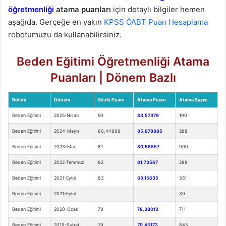
öğretmenliği
atama puanları
için detaylı bilgiler hemen
aşağıda. Gerçeğe en yakın
KPSS ÖABT Puan Hesaplama
robotumuzu da kullanabilirsiniz.
Beden Eğitimi Öğretmenliği Atama
Puanları | Dönem Bazlı
Bölüm
Dönem
Sözlü Puanı
Atama Puanı
Atama Sayısı
Beden Eğitimi
2025-Nisan
50
83,57379
190
Beden Eğitimi
2024-Mayıs
80,44888
85,878885
288
Beden Eğitimi
2023-Mart
81
80,56857
990
Beden Eğitimi
2022-Temmuz
82
81,73567
288
Beden Eğitimi
2021-Eylül
83
83,15635
351
Beden Eğitimi
2021-Eylül
39
Beden Eğitimi
2020-Ocak
78
78,38013
711
Beden Eğitimi
2019-Şubat
79
79,45173
845