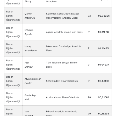
Akkuş
Ortaokulu
Öğretmenliği
Beden
Çankırı
Kızılırmak Şehit Medet Ekizceli
Eğitimi
92
92,33295
Kızılırmak
Çok Programlı Anadolu Lisesi
Öğretmenliği
Beden
Erzurum
Eğitimi
Aşkale Anadolu İmam Hatip Lisesi
91
91,31200
Aşkale
Öğretmenliği
Beden
Hatay
İskenderun Cumhuriyet Anadolu
Eğitimi
91
91,21485
İskenderun
Lisesi
Öğretmenliği
Beden
Ağrı
Türk Telekom Sosyal Bilimler
Eğitimi
91
91,04937
Merkez
Lisesi
Öğretmenliği
Beden
Afyonkarahisar
Eğitimi
Şehit Hüdayi Çınar Ortaokulu
91
90,83913
Evciler
Öğretmenliği
Beden
Gaziantep
Eğitimi
Abdurrahman Alkan Ortaokulu
90
90,21084
Nizip
Öğretmenliği
Beden
Van
Edremit Anadolu İmam Hatip
Eğitimi
90
90,15293
Edremit
Lisesi