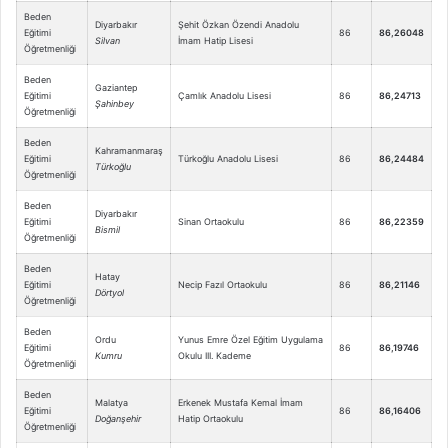
Beden
Diyarbakır
Şehit Özkan Özendi Anadolu
Eğitimi
86
86,26048
Silvan
İmam Hatip Lisesi
Öğretmenliği
Beden
Gaziantep
Eğitimi
Çamlık Anadolu Lisesi
86
86,24713
Şahinbey
Öğretmenliği
Beden
Kahramanmaraş
Eğitimi
Türkoğlu Anadolu Lisesi
86
86,24484
Türkoğlu
Öğretmenliği
Beden
Diyarbakır
Eğitimi
Sinan Ortaokulu
86
86,22359
Bismil
Öğretmenliği
Beden
Hatay
Eğitimi
Necip Fazıl Ortaokulu
86
86,21146
Dörtyol
Öğretmenliği
Beden
Ordu
Yunus Emre Özel Eğitim Uygulama
Eğitimi
86
86,19746
Kumru
Okulu III. Kademe
Öğretmenliği
Beden
Malatya
Erkenek Mustafa Kemal İmam
Eğitimi
86
86,16406
Doğanşehir
Hatip Ortaokulu
Öğretmenliği