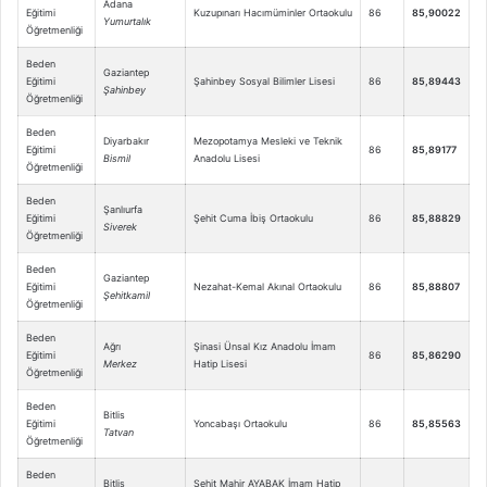
Adana
Eğitimi
Kuzupınarı Hacımüminler Ortaokulu
86
85,90022
Yumurtalık
Öğretmenliği
Beden
Gaziantep
Eğitimi
Şahinbey Sosyal Bilimler Lisesi
86
85,89443
Şahinbey
Öğretmenliği
Beden
Diyarbakır
Mezopotamya Mesleki ve Teknik
Eğitimi
86
85,89177
Bismil
Anadolu Lisesi
Öğretmenliği
Beden
Şanlıurfa
Eğitimi
Şehit Cuma İbiş Ortaokulu
86
85,88829
Siverek
Öğretmenliği
Beden
Gaziantep
Eğitimi
Nezahat-Kemal Akınal Ortaokulu
86
85,88807
Şehitkamil
Öğretmenliği
Beden
Ağrı
Şinasi Ünsal Kız Anadolu İmam
Eğitimi
86
85,86290
Merkez
Hatip Lisesi
Öğretmenliği
Beden
Bitlis
Eğitimi
Yoncabaşı Ortaokulu
86
85,85563
Tatvan
Öğretmenliği
Beden
Bitlis
Şehit Mahir AYABAK İmam Hatip