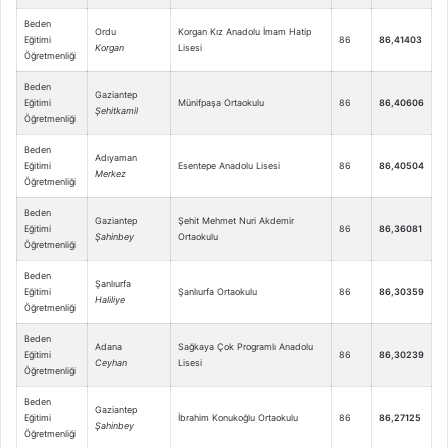
Beden
Ordu
Korgan Kız Anadolu İmam Hatip
Eğitimi
86
86,41403
Korgan
Lisesi
Öğretmenliği
Beden
Gaziantep
Eğitimi
Münifpaşa Ortaokulu
86
86,40606
Şehitkamil
Öğretmenliği
Beden
Adıyaman
Eğitimi
Esentepe Anadolu Lisesi
86
86,40504
Merkez
Öğretmenliği
Beden
Gaziantep
Şehit Mehmet Nuri Akdemir
Eğitimi
86
86,36081
Şahinbey
Ortaokulu
Öğretmenliği
Beden
Şanlıurfa
Eğitimi
Şanlıurfa Ortaokulu
86
86,30359
Haliliye
Öğretmenliği
Beden
Adana
Sağkaya Çok Programlı Anadolu
Eğitimi
86
86,30239
Ceyhan
Lisesi
Öğretmenliği
Beden
Gaziantep
Eğitimi
İbrahim Konukoğlu Ortaokulu
86
86,27125
Şahinbey
Öğretmenliği