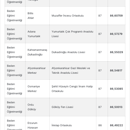
Öğretmenliği
Beden
Bitlis
Eğitimi
Muzaffer İncesu Ortaokulu
87
86,60709
Ahlat
Öğretmenliği
Beden
Adana
Yumurtalık Çok Programlı Anadolu
Eğitimi
87
86,57279
Yumurtalık
Lisesi
Öğretmenliği
Beden
Kahramanmaraş
Eğitimi
Dulkadiroğlu Anadolu Lisesi
87
86,55029
Dulkadiroğlu
Öğretmenliği
Beden
Afyonkarahisar
Afyonkarahisar Gazi Mesleki ve
Eğitimi
87
86,54817
Merkez
Teknik Anadolu Lisesi
Öğretmenliği
Beden
Osmaniye
Şehit Hüseyin Cengiz İmam Hatip
Eğitimi
87
86,53085
Merkez
Ortaokulu
Öğretmenliği
Beden
Ordu
Eğitimi
Gölköy Fen Lisesi
87
86,50013
Gölköy
Öğretmenliği
Beden
Erzurum
Eğitimi
İnkılap Ortaokulu
86
86,49222
Horasan
Öğretmenliği