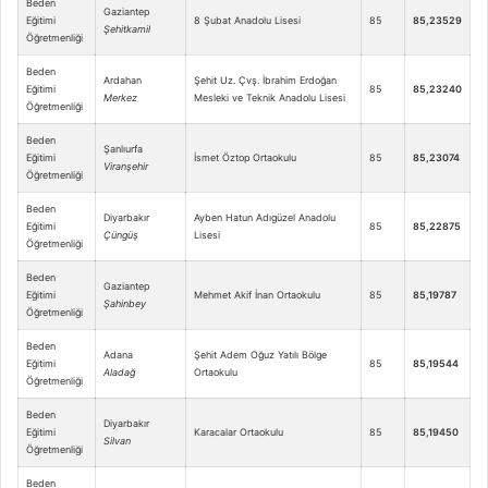
Beden
Gaziantep
Eğitimi
8 Şubat Anadolu Lisesi
85
85,23529
Şehitkamil
Öğretmenliği
Beden
Ardahan
Şehit Uz. Çvş. İbrahim Erdoğan
Eğitimi
85
85,23240
Merkez
Mesleki ve Teknik Anadolu Lisesi
Öğretmenliği
Beden
Şanlıurfa
Eğitimi
İsmet Öztop Ortaokulu
85
85,23074
Viranşehir
Öğretmenliği
Beden
Diyarbakır
Ayben Hatun Adıgüzel Anadolu
Eğitimi
85
85,22875
Çüngüş
Lisesi
Öğretmenliği
Beden
Gaziantep
Eğitimi
Mehmet Akif İnan Ortaokulu
85
85,19787
Şahinbey
Öğretmenliği
Beden
Adana
Şehit Adem Oğuz Yatılı Bölge
Eğitimi
85
85,19544
Aladağ
Ortaokulu
Öğretmenliği
Beden
Diyarbakır
Eğitimi
Karacalar Ortaokulu
85
85,19450
Silvan
Öğretmenliği
Beden