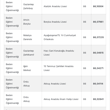
Beden
Gaziantep
Eğitimi
Atatürk Anadolu Lisesi
86
86,10004
Şahinbey
Öğretmenliği
Beden
Artvin
Eğitimi
Borçka Anadolu Lisesi
86
86,07961
Borçka
Öğretmenliği
Beden
Malatya
Aşağıulupınar75. Yıl Cumhuriyet
Eğitimi
86
86,07235
Darende
Ortaokulu
Öğretmenliği
Beden
Gaziantep
Hacı Sani Konukoğlu Anadolu
Eğitimi
86
86,04615
Şehitkamil
Lisesi
Öğretmenliği
Beden
Iğdır
15 Temmuz Şehitleri Anadolu
Eğitimi
86
86,04271
Merkez
Lisesi
Öğretmenliği
Beden
Ordu
Eğitimi
Akkuş Anadolu Lisesi
86
86,04114
Akkuş
Öğretmenliği
Beden
Ordu
Eğitimi
Akkuş Anadolu İmam Hatip Lisesi
86
86,02641
Akkuş
Öğretmenliği