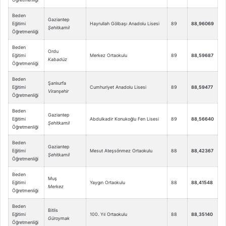
Beden
Gaziantep
Eğitimi
Hayrullah Gölbaşı Anadolu Lisesi
89
88,96069
Şehitkamil
Öğretmenliği
Beden
Ordu
Eğitimi
Merkez Ortaokulu
89
88,59687
Kabadüz
Öğretmenliği
Beden
Şanlıurfa
Eğitimi
Cumhuriyet Anadolu Lisesi
89
88,59477
Viranşehir
Öğretmenliği
Beden
Gaziantep
Eğitimi
Abdulkadir Konukoğlu Fen Lisesi
89
88,56640
Şehitkamil
Öğretmenliği
Beden
Gaziantep
Eğitimi
Mesut Ateşsönmez Ortaokulu
88
88,42367
Şehitkamil
Öğretmenliği
Beden
Muş
Eğitimi
Yaygın Ortaokulu
88
88,41548
Merkez
Öğretmenliği
Beden
Bitlis
Eğitimi
100. Yıl Ortaokulu
88
88,35140
Güroymak
Öğretmenliği