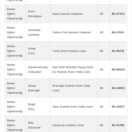
Beden
Artvin
Eğitimi
Kaya Çamurlu Ortaokulu
86
86,47323
Kemalpaşa
Öğretmenliği
Beden
Gaziantep
Eğitimi
Feridun Oral Aykanat Ortaokulu
86
86,47041
Şahinbey
Öğretmenliği
Beden
Şırnak
Eğitimi
Yunus Emre Anadolu Lisesi
86
86,46510
Cizre
Öğretmenliği
Beden
Kahramanmaraş
Kale Şehit Abdullah Tayyip Olçok
Eğitimi
86
86,46043
Onikişubat
Kız Anadolu İmam Hatip Lisesi
Öğretmenliği
Beden
Adana
İmamoğlu Anadolu İmam Hatip
Eğitimi
86
86,44682
İmamoğlu
Lisesi
Öğretmenliği
Beden
Bingöl
Eğitimi
Genç Anadolu İmam Hatip Lisesi
86
86,44527
Genç
Öğretmenliği
Beden
Bitlis
Eğitimi
Güroymak Anadolu Lisesi
86
86,43196
Güroymak
Öğretmenliği