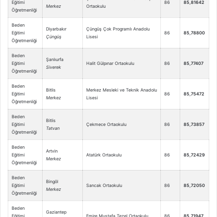
Eğitimi
86
85,81642
Merkez
Ortaokulu
Öğretmenliği
Beden
Diyarbakır
Çüngüş Çok Programlı Anadolu
Eğitimi
86
85,78800
Çüngüş
Lisesi
Öğretmenliği
Beden
Şanlıurfa
Eğitimi
Halit Gülpınar Ortaokulu
86
85,77407
Siverek
Öğretmenliği
Beden
Bitlis
Merkez Mesleki ve Teknik Anadolu
Eğitimi
86
85,75472
Merkez
Lisesi
Öğretmenliği
Beden
Bitlis
Eğitimi
Çekmece Ortaokulu
86
85,73857
Tatvan
Öğretmenliği
Beden
Artvin
Eğitimi
Atatürk Ortaokulu
86
85,72429
Merkez
Öğretmenliği
Beden
Bingöl
Eğitimi
Sancak Ortaokulu
86
85,72050
Merkez
Öğretmenliği
Beden
Gaziantep
Eğitimi
Emire Mustafa Tezel Ortaokulu
86
85,71947