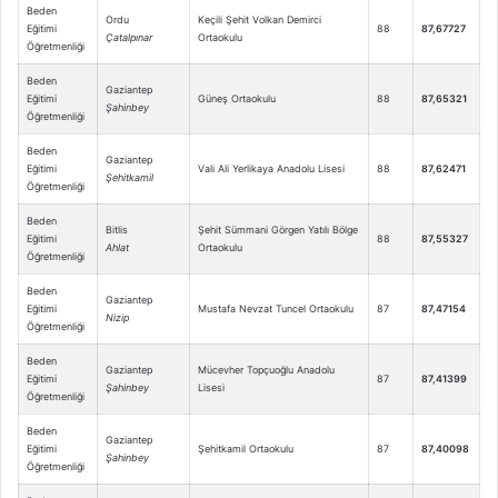
Beden
Ordu
Keçili Şehit Volkan Demirci
Eğitimi
88
87,67727
Çatalpınar
Ortaokulu
Öğretmenliği
Beden
Gaziantep
Eğitimi
Güneş Ortaokulu
88
87,65321
Şahinbey
Öğretmenliği
Beden
Gaziantep
Eğitimi
Vali Ali Yerlikaya Anadolu Lisesi
88
87,62471
Şehitkamil
Öğretmenliği
Beden
Bitlis
Şehit Sümmani Görgen Yatılı Bölge
Eğitimi
88
87,55327
Ahlat
Ortaokulu
Öğretmenliği
Beden
Gaziantep
Eğitimi
Mustafa Nevzat Tuncel Ortaokulu
87
87,47154
Nizip
Öğretmenliği
Beden
Gaziantep
Mücevher Topçuoğlu Anadolu
Eğitimi
87
87,41399
Şahinbey
Lisesi
Öğretmenliği
Beden
Gaziantep
Eğitimi
Şehitkamil Ortaokulu
87
87,40098
Şahinbey
Öğretmenliği