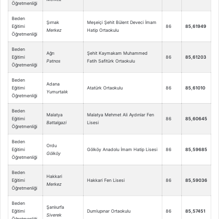
Öğretmenliği
Beden
Şırnak
Meşeiçi Şehit Bülent Deveci İmam
Eğitimi
86
85,61949
Merkez
Hatip Ortaokulu
Öğretmenliği
Beden
Ağrı
Şehit Kaymakam Muhammed
Eğitimi
86
85,61203
Patnos
Fatih Safitürk Ortaokulu
Öğretmenliği
Beden
Adana
Eğitimi
Atatürk Ortaokulu
86
85,61010
Yumurtalık
Öğretmenliği
Beden
Malatya
Malatya Mehmet Ali Aydınlar Fen
Eğitimi
86
85,60645
Battalgazi
Lisesi
Öğretmenliği
Beden
Ordu
Eğitimi
Gölköy Anadolu İmam Hatip Lisesi
86
85,59685
Gölköy
Öğretmenliği
Beden
Hakkari
Eğitimi
Hakkari Fen Lisesi
86
85,59036
Merkez
Öğretmenliği
Beden
Şanlıurfa
Eğitimi
Dumlupınar Ortaokulu
86
85,57451
Siverek
Öğretmenliği