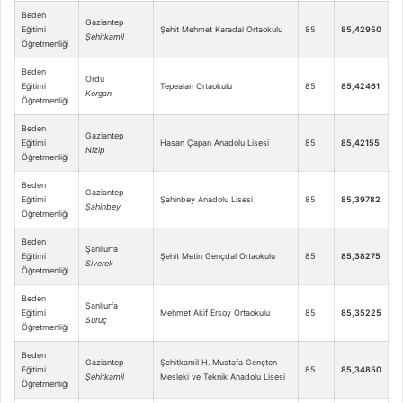
Beden
Gaziantep
Eğitimi
Şehit Mehmet Karadal Ortaokulu
85
85,42950
Şehitkamil
Öğretmenliği
Beden
Ordu
Eğitimi
Tepealan Ortaokulu
85
85,42461
Korgan
Öğretmenliği
Beden
Gaziantep
Eğitimi
Hasan Çapan Anadolu Lisesi
85
85,42155
Nizip
Öğretmenliği
Beden
Gaziantep
Eğitimi
Şahinbey Anadolu Lisesi
85
85,39782
Şahinbey
Öğretmenliği
Beden
Şanlıurfa
Eğitimi
Şehit Metin Gençdal Ortaokulu
85
85,38275
Siverek
Öğretmenliği
Beden
Şanlıurfa
Eğitimi
Mehmet Akif Ersoy Ortaokulu
85
85,35225
Suruç
Öğretmenliği
Beden
Gaziantep
Şehitkamil H. Mustafa Gençten
Eğitimi
85
85,34850
Şehitkamil
Mesleki ve Teknik Anadolu Lisesi
Öğretmenliği