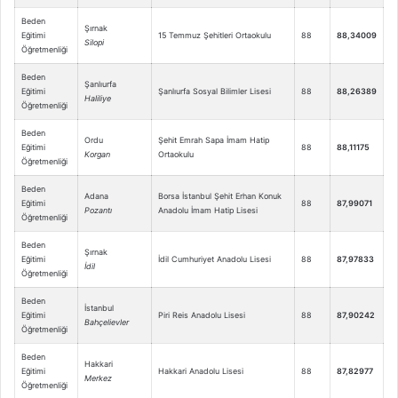
Beden
Şırnak
Eğitimi
15 Temmuz Şehitleri Ortaokulu
88
88,34009
Silopi
Öğretmenliği
Beden
Şanlıurfa
Eğitimi
Şanlıurfa Sosyal Bilimler Lisesi
88
88,26389
Haliliye
Öğretmenliği
Beden
Ordu
Şehit Emrah Sapa İmam Hatip
Eğitimi
88
88,11175
Korgan
Ortaokulu
Öğretmenliği
Beden
Adana
Borsa İstanbul Şehit Erhan Konuk
Eğitimi
88
87,99071
Pozantı
Anadolu İmam Hatip Lisesi
Öğretmenliği
Beden
Şırnak
Eğitimi
İdil Cumhuriyet Anadolu Lisesi
88
87,97833
İdil
Öğretmenliği
Beden
İstanbul
Eğitimi
Piri Reis Anadolu Lisesi
88
87,90242
Bahçelievler
Öğretmenliği
Beden
Hakkari
Eğitimi
Hakkari Anadolu Lisesi
88
87,82977
Merkez
Öğretmenliği