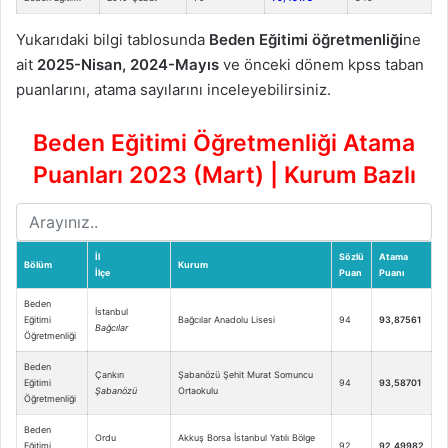
Yukarıdaki bilgi tablosunda
Beden Eğitimi öğretmenliği
ne
ait
2025-Nisan, 2024-Mayıs
ve önceki dönem kpss taban
puanlarını, atama sayılarını inceleyebilirsiniz.
Beden Eğitimi Öğretmenliği Atama
Puanları 2023 (Mart) | Kurum Bazlı
İl
Sözlü
Atama
Bölüm
Kurum
İlçe
Puan
Puanı
Beden
İstanbul
Eğitimi
Bağcılar Anadolu Lisesi
94
93,87561
Bağcılar
Öğretmenliği
Beden
Çankırı
Şabanözü Şehit Murat Somuncu
Eğitimi
94
93,58701
Şabanözü
Ortaokulu
Öğretmenliği
Beden
Ordu
Akkuş Borsa İstanbul Yatılı Bölge
Eğitimi
92
92,49982