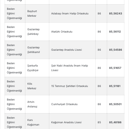
Beden
Bayburt
Eğitimi
Adabaşı İmam Hatip Ortaokulu
86
85,56243
Merkez
Öğretmenliği
Beden
Gaziantep
Eğitimi
Atatürk Ortaokulu
86
85,56112
Şahinbey
Öğretmenliği
Beden
Gaziantep
Eğitimi
Gaziantep Anadolu Lisesi
86
85,54586
Şehitkamil
Öğretmenliği
Beden
Şanlıurfa
Şair Nabi Anadolu İmam Hatip
Eğitimi
86
85,51657
Eyyübiye
Lisesi
Öğretmenliği
Beden
Kilis
Eğitimi
15 Temmuz Şehitleri Ortaokulu
86
85,51181
Merkez
Öğretmenliği
Beden
Artvin
Eğitimi
Cumhuriyet Ortaokulu
86
85,50501
Ardanuç
Öğretmenliği
Beden
Kars
Eğitimi
Kağızman Anadolu Lisesi
85
85,48186
Kağızman
Öğretmenliği