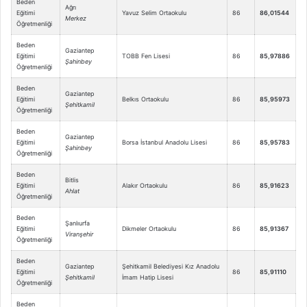
Beden
Ağrı
Eğitimi
Yavuz Selim Ortaokulu
86
86,01544
Merkez
Öğretmenliği
Beden
Gaziantep
Eğitimi
TOBB Fen Lisesi
86
85,97886
Şahinbey
Öğretmenliği
Beden
Gaziantep
Eğitimi
Belkıs Ortaokulu
86
85,95973
Şehitkamil
Öğretmenliği
Beden
Gaziantep
Eğitimi
Borsa İstanbul Anadolu Lisesi
86
85,95783
Şahinbey
Öğretmenliği
Beden
Bitlis
Eğitimi
Alakır Ortaokulu
86
85,91623
Ahlat
Öğretmenliği
Beden
Şanlıurfa
Eğitimi
Dikmeler Ortaokulu
86
85,91367
Viranşehir
Öğretmenliği
Beden
Gaziantep
Şehitkamil Belediyesi Kız Anadolu
Eğitimi
86
85,91110
Şehitkamil
İmam Hatip Lisesi
Öğretmenliği
Beden