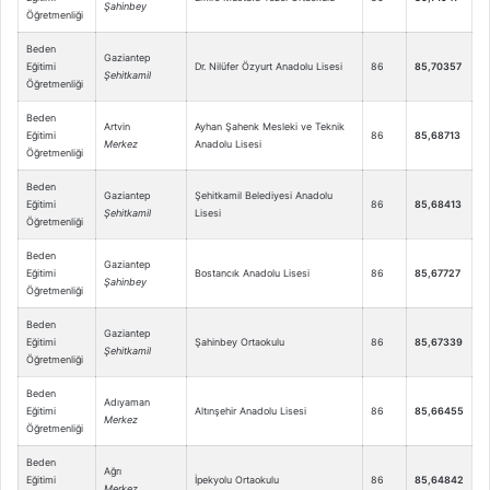
Şahinbey
Öğretmenliği
Beden
Gaziantep
Eğitimi
Dr. Nilüfer Özyurt Anadolu Lisesi
86
85,70357
Şehitkamil
Öğretmenliği
Beden
Artvin
Ayhan Şahenk Mesleki ve Teknik
Eğitimi
86
85,68713
Merkez
Anadolu Lisesi
Öğretmenliği
Beden
Gaziantep
Şehitkamil Belediyesi Anadolu
Eğitimi
86
85,68413
Şehitkamil
Lisesi
Öğretmenliği
Beden
Gaziantep
Eğitimi
Bostancık Anadolu Lisesi
86
85,67727
Şahinbey
Öğretmenliği
Beden
Gaziantep
Eğitimi
Şahinbey Ortaokulu
86
85,67339
Şehitkamil
Öğretmenliği
Beden
Adıyaman
Eğitimi
Altınşehir Anadolu Lisesi
86
85,66455
Merkez
Öğretmenliği
Beden
Ağrı
Eğitimi
İpekyolu Ortaokulu
86
85,64842
Merkez