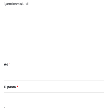
işaretlenmişlerdir
Y
o
r
u
m
*
Ad
*
E-posta
*