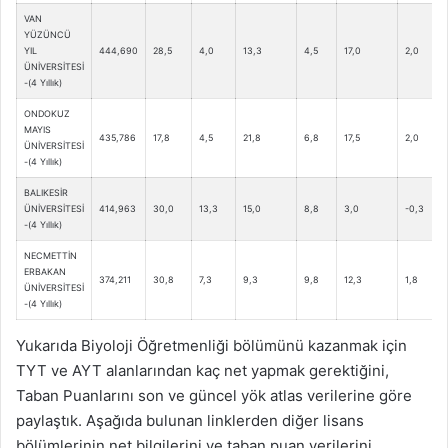
VAN
YÜZÜNCÜ
YIL
444,690
28,5
4,0
13,3
4,5
17,0
2,0
1
ÜNİVERSİTESİ
-(4 Yıllık)
ONDOKUZ
MAYIS
435,786
17,8
4,5
21,8
6,8
17,5
2,0
3
ÜNİVERSİTESİ
-(4 Yıllık)
BALIKESİR
ÜNİVERSİTESİ
414,963
30,0
13,3
15,0
8,8
3,0
-0,3
5
-(4 Yıllık)
NECMETTİN
ERBAKAN
374,211
30,8
7,3
9,3
9,8
12,3
1,8
5
ÜNİVERSİTESİ
-(4 Yıllık)
Yukarıda Biyoloji Öğretmenliği bölümünü kazanmak için
TYT ve AYT alanlarından kaç net yapmak gerektiğini,
Taban Puanlarını son ve güncel yök atlas verilerine göre
paylaştık. Aşağıda bulunan linklerden diğer lisans
bölümlerinin net bilgilerini ve taban puan verilerini