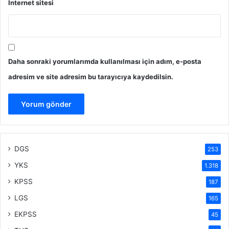
İnternet sitesi
Daha sonraki yorumlarımda kullanılması için adım, e-posta
adresim ve site adresim bu tarayıcıya kaydedilsin.
DGS
253
YKS
1.318
KPSS
187
LGS
165
EKPSS
45