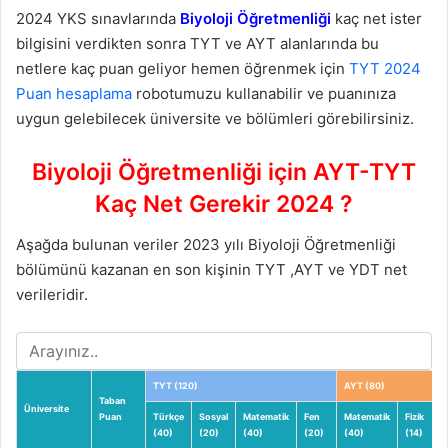
2024 YKS sınavlarında
Biyoloji Öğretmenliği
kaç net ister
bilgisini verdikten sonra TYT ve AYT alanlarında bu
netlere kaç puan geliyor hemen öğrenmek için
TYT 2024
Puan hesaplama
robotumuzu kullanabilir ve puanınıza
uygun gelebilecek üniversite ve bölümleri görebilirsiniz.
Biyoloji Öğretmenliği için AYT-TYT
Kaç Net Gerekir 2024 ?
Aşağda bulunan veriler 2023 yılı Biyoloji Öğretmenliği
bölümünü kazanan en son kişinin TYT ,AYT ve YDT net
verileridir.
TYT (120)
AYT (80)
Taban
Üniversite
Puan
Türkçe
Sosyal
Matematik
Fen
Matematik
Fizik
(40)
(20)
(40)
(20)
(40)
(14)
(