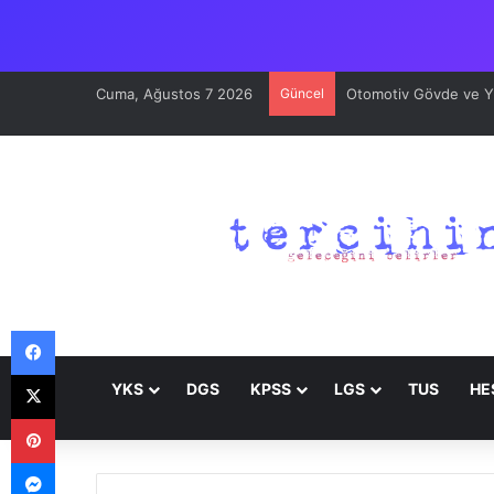
Cuma, Ağustos 7 2026
Güncel
Otomotiv Gövde ve Yüz
Facebook
X
YKS
DGS
KPSS
LGS
TUS
HE
Pinterest
Messenger