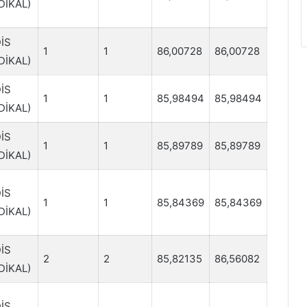
DİKAL)
İS
1
1
86,00728
86,00728
DİKAL)
İS
1
1
85,98494
85,98494
DİKAL)
İS
1
1
85,89789
85,89789
DİKAL)
İS
1
1
85,84369
85,84369
DİKAL)
İS
2
2
85,82135
86,56082
DİKAL)
İS