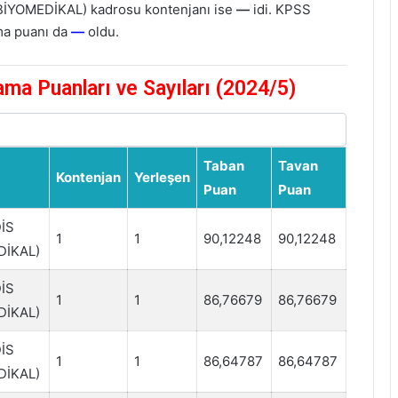
BİYOMEDİKAL) kadrosu kontenjanı ise
—
idi. KPSS
ma puanı da
—
oldu.
ma Puanları ve Sayıları (2024/5)
Taban
Tavan
Kontenjan
Yerleşen
Puan
Puan
İS
1
1
90,12248
90,12248
DİKAL)
İS
1
1
86,76679
86,76679
DİKAL)
İS
1
1
86,64787
86,64787
DİKAL)