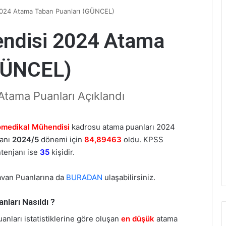
2024 Atama Taban Puanları (GÜNCEL)
ndisi 2024 Atama
GÜNCEL)
tama Puanları Açıklandı
omedikal Mühendisi
kadrosu atama puanları 2024
uanı
2024/5
dönemi için
84,89463
oldu. KPSS
tenjanı ise
35
kişidir.
avan Puanlarına da
BURADAN
ulaşabilirsiniz.
ları Nasıldı ?
ları istatistiklerine göre oluşan
en düşük
atama