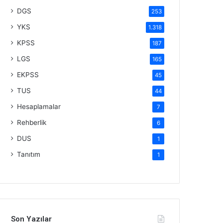
DGS
253
YKS
1.318
KPSS
187
LGS
165
EKPSS
45
TUS
44
Hesaplamalar
7
Rehberlik
6
DUS
1
Tanıtım
1
Son Yazılar