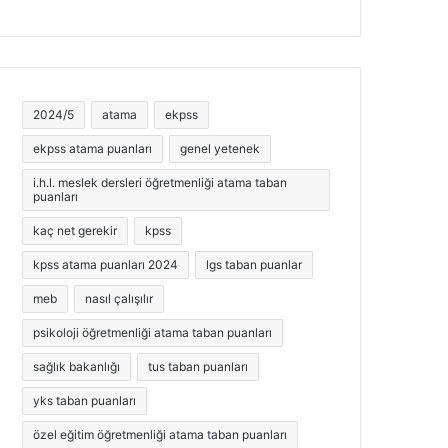
2024/5
atama
ekpss
ekpss atama puanları
genel yetenek
i.h.l. meslek dersleri öğretmenliği atama taban
puanları
kaç net gerekir
kpss
kpss atama puanları 2024
lgs taban puanlar
meb
nasıl çalışılır
psikoloji öğretmenliği atama taban puanları
sağlık bakanlığı
tus taban puanları
yks taban puanları
özel eğitim öğretmenliği atama taban puanları