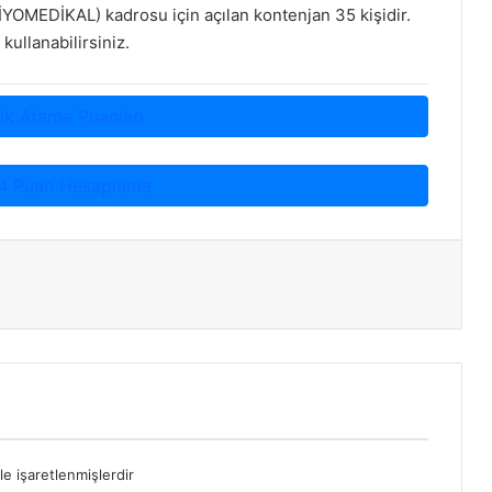
EDİKAL) kadrosu için açılan kontenjan 35 kişidir.
kullanabilirsiniz.
ık Atama Puanları
4 Puan Hesaplama
le işaretlenmişlerdir