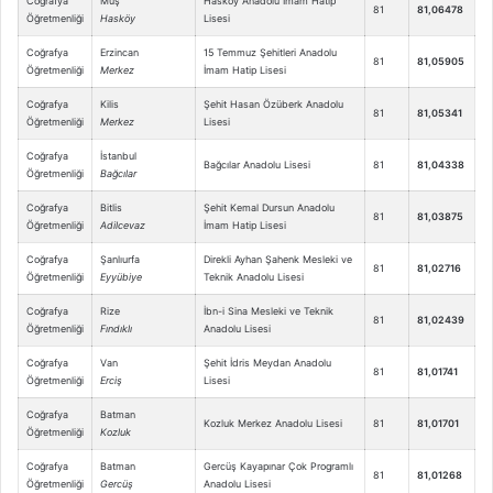
Coğrafya
Muş
Hasköy Anadolu İmam Hatip
81
81,06478
Öğretmenliği
Hasköy
Lisesi
Coğrafya
Erzincan
15 Temmuz Şehitleri Anadolu
81
81,05905
Öğretmenliği
Merkez
İmam Hatip Lisesi
Coğrafya
Kilis
Şehit Hasan Özüberk Anadolu
81
81,05341
Öğretmenliği
Merkez
Lisesi
Coğrafya
İstanbul
Bağcılar Anadolu Lisesi
81
81,04338
Öğretmenliği
Bağcılar
Coğrafya
Bitlis
Şehit Kemal Dursun Anadolu
81
81,03875
Öğretmenliği
Adilcevaz
İmam Hatip Lisesi
Coğrafya
Şanlıurfa
Direkli Ayhan Şahenk Mesleki ve
81
81,02716
Öğretmenliği
Eyyübiye
Teknik Anadolu Lisesi
Coğrafya
Rize
İbn-i Sina Mesleki ve Teknik
81
81,02439
Öğretmenliği
Fındıklı
Anadolu Lisesi
Coğrafya
Van
Şehit İdris Meydan Anadolu
81
81,01741
Öğretmenliği
Erciş
Lisesi
Coğrafya
Batman
Kozluk Merkez Anadolu Lisesi
81
81,01701
Öğretmenliği
Kozluk
Coğrafya
Batman
Gercüş Kayapınar Çok Programlı
81
81,01268
Öğretmenliği
Gercüş
Anadolu Lisesi