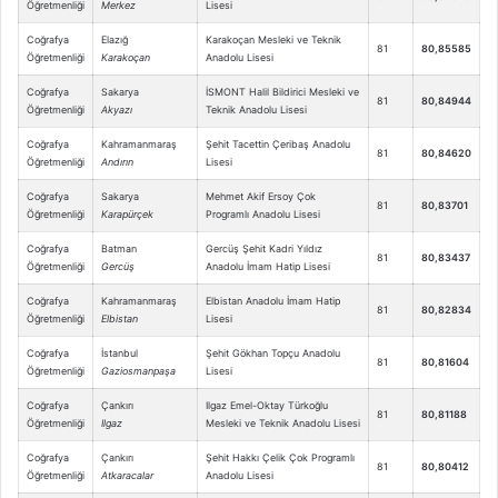
Öğretmenliği
Merkez
Lisesi
Coğrafya
Elazığ
Karakoçan Mesleki ve Teknik
81
80,85585
Öğretmenliği
Karakoçan
Anadolu Lisesi
Coğrafya
Sakarya
İSMONT Halil Bildirici Mesleki ve
81
80,84944
Öğretmenliği
Akyazı
Teknik Anadolu Lisesi
Coğrafya
Kahramanmaraş
Şehit Tacettin Çeribaş Anadolu
81
80,84620
Öğretmenliği
Andırın
Lisesi
Coğrafya
Sakarya
Mehmet Akif Ersoy Çok
81
80,83701
Öğretmenliği
Karapürçek
Programlı Anadolu Lisesi
Coğrafya
Batman
Gercüş Şehit Kadri Yıldız
81
80,83437
Öğretmenliği
Gercüş
Anadolu İmam Hatip Lisesi
Coğrafya
Kahramanmaraş
Elbistan Anadolu İmam Hatip
81
80,82834
Öğretmenliği
Elbistan
Lisesi
Coğrafya
İstanbul
Şehit Gökhan Topçu Anadolu
81
80,81604
Öğretmenliği
Gaziosmanpaşa
Lisesi
Coğrafya
Çankırı
Ilgaz Emel-Oktay Türkoğlu
81
80,81188
Öğretmenliği
Ilgaz
Mesleki ve Teknik Anadolu Lisesi
Coğrafya
Çankırı
Şehit Hakkı Çelik Çok Programlı
81
80,80412
Öğretmenliği
Atkaracalar
Anadolu Lisesi