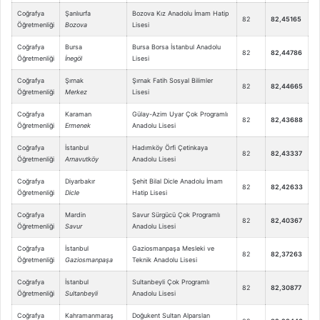
Coğrafya
Şanlıurfa
Bozova Kız Anadolu İmam Hatip
82
82,45165
Öğretmenliği
Bozova
Lisesi
Coğrafya
Bursa
Bursa Borsa İstanbul Anadolu
82
82,44786
Öğretmenliği
İnegöl
Lisesi
Coğrafya
Şırnak
Şırnak Fatih Sosyal Bilimler
82
82,44665
Öğretmenliği
Merkez
Lisesi
Coğrafya
Karaman
Gülay-Azim Uyar Çok Programlı
82
82,43688
Öğretmenliği
Ermenek
Anadolu Lisesi
Coğrafya
İstanbul
Hadımköy Örfi Çetinkaya
82
82,43337
Öğretmenliği
Arnavutköy
Anadolu Lisesi
Coğrafya
Diyarbakır
Şehit Bilal Dicle Anadolu İmam
82
82,42633
Öğretmenliği
Dicle
Hatip Lisesi
Coğrafya
Mardin
Savur Sürgücü Çok Programlı
82
82,40367
Öğretmenliği
Savur
Anadolu Lisesi
Coğrafya
İstanbul
Gaziosmanpaşa Mesleki ve
82
82,37263
Öğretmenliği
Gaziosmanpaşa
Teknik Anadolu Lisesi
Coğrafya
İstanbul
Sultanbeyli Çok Programlı
82
82,30877
Öğretmenliği
Sultanbeyli
Anadolu Lisesi
Coğrafya
Kahramanmaraş
Doğukent Sultan Alparslan