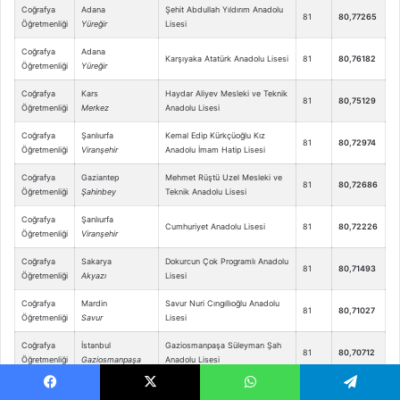
Coğrafya
Adana
Şehit Abdullah Yıldırım Anadolu
81
80,77265
Öğretmenliği
Yüreğir
Lisesi
Coğrafya
Adana
Karşıyaka Atatürk Anadolu Lisesi
81
80,76182
Öğretmenliği
Yüreğir
Coğrafya
Kars
Haydar Aliyev Mesleki ve Teknik
81
80,75129
Öğretmenliği
Merkez
Anadolu Lisesi
Coğrafya
Şanlıurfa
Kemal Edip Kürkçüoğlu Kız
81
80,72974
Öğretmenliği
Viranşehir
Anadolu İmam Hatip Lisesi
Coğrafya
Gaziantep
Mehmet Rüştü Uzel Mesleki ve
81
80,72686
Öğretmenliği
Şahinbey
Teknik Anadolu Lisesi
Coğrafya
Şanlıurfa
Cumhuriyet Anadolu Lisesi
81
80,72226
Öğretmenliği
Viranşehir
Coğrafya
Sakarya
Dokurcun Çok Programlı Anadolu
81
80,71493
Öğretmenliği
Akyazı
Lisesi
Coğrafya
Mardin
Savur Nuri Cıngıllıoğlu Anadolu
81
80,71027
Öğretmenliği
Savur
Lisesi
Coğrafya
İstanbul
Gaziosmanpaşa Süleyman Şah
81
80,70712
Öğretmenliği
Gaziosmanpaşa
Anadolu Lisesi
Coğrafya
Gaziantep
Şehitkamil Belediyesi Kız
81
80,70185