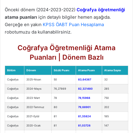
Önceki dönem (2024-2023-2022)
Coğrafya öğretmenliği
atama puanları
için detaylı bilgiler hemen aşağıda.
Gerçeğe en yakın
KPSS ÖABT Puan Hesaplama
robotumuzu da kullanabilirsiniz.
Coğrafya Öğretmenliği Atama
Puanları | Dönem Bazlı
Bölüm
Dönem
Sözlü Puanı
Atama Puanı
Atama Sayısı
Coğrafya
2025-Nisan
50
83,64367
32
Coğrafya
2024-Mayıs
76,27869
82,321480
285
Coğrafya
2023-Mart
78
78,15968
750
Coğrafya
2022-Temmuz
80
79,68901
202
Coğrafya
2021-Eylül
81
81,35824
185
Coğrafya
2020-Ocak
81
81,03726
147