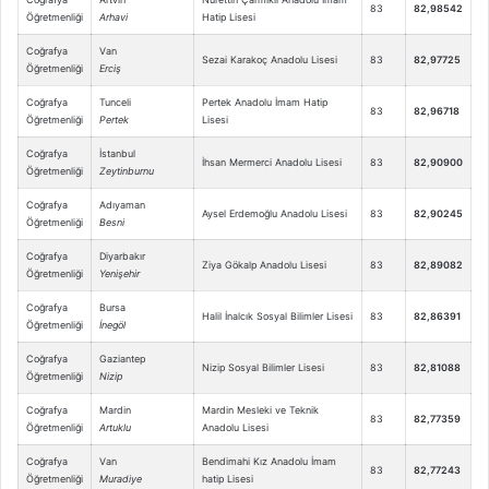
83
82,98542
Öğretmenliği
Arhavi
Hatip Lisesi
Coğrafya
Van
Sezai Karakoç Anadolu Lisesi
83
82,97725
Öğretmenliği
Erciş
Coğrafya
Tunceli
Pertek Anadolu İmam Hatip
83
82,96718
Öğretmenliği
Pertek
Lisesi
Coğrafya
İstanbul
İhsan Mermerci Anadolu Lisesi
83
82,90900
Öğretmenliği
Zeytinburnu
Coğrafya
Adıyaman
Aysel Erdemoğlu Anadolu Lisesi
83
82,90245
Öğretmenliği
Besni
Coğrafya
Diyarbakır
Ziya Gökalp Anadolu Lisesi
83
82,89082
Öğretmenliği
Yenişehir
Coğrafya
Bursa
Halil İnalcık Sosyal Bilimler Lisesi
83
82,86391
Öğretmenliği
İnegöl
Coğrafya
Gaziantep
Nizip Sosyal Bilimler Lisesi
83
82,81088
Öğretmenliği
Nizip
Coğrafya
Mardin
Mardin Mesleki ve Teknik
83
82,77359
Öğretmenliği
Artuklu
Anadolu Lisesi
Coğrafya
Van
Bendimahi Kız Anadolu İmam
83
82,77243
Öğretmenliği
Muradiye
hatip Lisesi