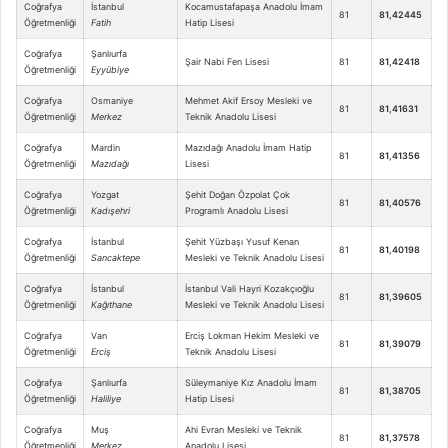
Coğrafya
İstanbul
Kocamustafapaşa Anadolu İmam
81
81,42445
Öğretmenliği
Fatih
Hatip Lisesi
Coğrafya
Şanlıurfa
Şair Nabi Fen Lisesi
81
81,42418
Öğretmenliği
Eyyübiye
Coğrafya
Osmaniye
Mehmet Akif Ersoy Mesleki ve
81
81,41631
Öğretmenliği
Merkez
Teknik Anadolu Lisesi
Coğrafya
Mardin
Mazıdağı Anadolu İmam Hatip
81
81,41356
Öğretmenliği
Mazıdağı
Lisesi
Coğrafya
Yozgat
Şehit Doğan Özpolat Çok
81
81,40576
Öğretmenliği
Kadışehri
Programlı Anadolu Lisesi
Coğrafya
İstanbul
Şehit Yüzbaşı Yusuf Kenan
81
81,40198
Öğretmenliği
Sancaktepe
Mesleki ve Teknik Anadolu Lisesi
Coğrafya
İstanbul
İstanbul Vali Hayri Kozakçıoğlu
81
81,39605
Öğretmenliği
Kağıthane
Mesleki ve Teknik Anadolu Lisesi
Coğrafya
Van
Erciş Lokman Hekim Mesleki ve
81
81,39079
Öğretmenliği
Erciş
Teknik Anadolu Lisesi
Coğrafya
Şanlıurfa
Süleymaniye Kız Anadolu İmam
81
81,38705
Öğretmenliği
Haliliye
Hatip Lisesi
Coğrafya
Muş
Ahi Evran Mesleki ve Teknik
81
81,37578
Öğretmenliği
Merkez
Anadolu Lisesi