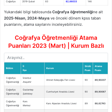
Coğrafya
2019-Şubat
83
82,66033
146
Yukarıdaki bilgi tablosunda
Coğrafya öğretmenliği
ne ait
2025-Nisan, 2024-Mayıs
ve önceki dönem kpss taban
puanlarını, atama sayılarını inceleyebilirsiniz.
Coğrafya Öğretmenliği Atama
Puanları 2023 (Mart) | Kurum Bazlı
İl
Sözlü
Atama
Bölüm
Kurum
İlçe
Puan
Puanı
Coğrafya
İstanbul
Ahmet Keleşoğlu Fen Lisesi
90
89,90207
Öğretmenliği
Ataşehir
Coğrafya
Gaziantep
Cumhuriyet Anadolu Lisesi
90
89,90067
Öğretmenliği
Şahinbey
Coğrafya
Kars
Kars Alpaslan Anadolu Lisesi
89
88,62743
Öğretmenliği
Merkez