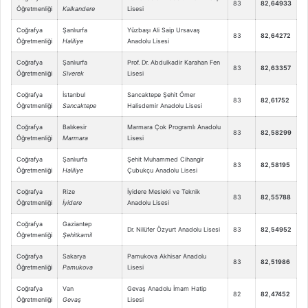
83
82,64933
Öğretmenliği
Kalkandere
Lisesi
Coğrafya
Şanlıurfa
Yüzbaşı Ali Saip Ursavaş
83
82,64272
Öğretmenliği
Haliliye
Anadolu Lisesi
Coğrafya
Şanlıurfa
Prof. Dr. Abdulkadir Karahan Fen
83
82,63357
Öğretmenliği
Siverek
Lisesi
Coğrafya
İstanbul
Sancaktepe Şehit Ömer
83
82,61752
Öğretmenliği
Sancaktepe
Halisdemir Anadolu Lisesi
Coğrafya
Balıkesir
Marmara Çok Programlı Anadolu
83
82,58299
Öğretmenliği
Marmara
Lisesi
Coğrafya
Şanlıurfa
Şehit Muhammed Cihangir
83
82,58195
Öğretmenliği
Haliliye
Çubukçu Anadolu Lisesi
Coğrafya
Rize
İyidere Mesleki ve Teknik
83
82,55788
Öğretmenliği
İyidere
Anadolu Lisesi
Coğrafya
Gaziantep
Dr. Nilüfer Özyurt Anadolu Lisesi
83
82,54952
Öğretmenliği
Şehitkamil
Coğrafya
Sakarya
Pamukova Akhisar Anadolu
83
82,51986
Öğretmenliği
Pamukova
Lisesi
Coğrafya
Van
Gevaş Anadolu İmam Hatip
82
82,47452
Öğretmenliği
Gevaş
Lisesi