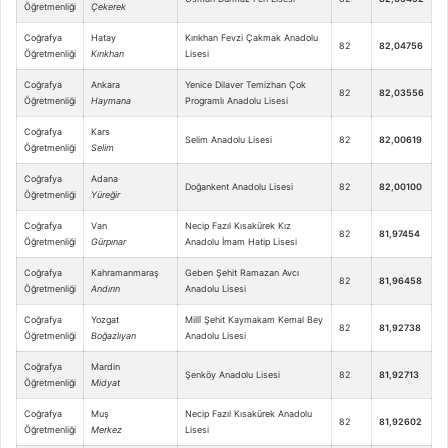
Öğretmenliği
Çekerek
Coğrafya
Hatay
Kırıkhan Fevzi Çakmak Anadolu
82
82,04756
Öğretmenliği
Kırıkhan
Lisesi
Coğrafya
Ankara
Yenice Dilaver Temizhan Çok
82
82,03556
Öğretmenliği
Haymana
Programlı Anadolu Lisesi
Coğrafya
Kars
Selim Anadolu Lisesi
82
82,00619
Öğretmenliği
Selim
Coğrafya
Adana
Doğankent Anadolu Lisesi
82
82,00100
Öğretmenliği
Yüreğir
Coğrafya
Van
Necip Fazıl Kısakürek Kız
82
81,97454
Öğretmenliği
Gürpınar
Anadolu İmam Hatip Lisesi
Coğrafya
Kahramanmaraş
Geben Şehit Ramazan Avcı
82
81,96458
Öğretmenliği
Andırın
Anadolu Lisesi
Coğrafya
Yozgat
Millî Şehit Kaymakam Kemal Bey
82
81,92738
Öğretmenliği
Boğazlıyan
Anadolu Lisesi
Coğrafya
Mardin
Şenköy Anadolu Lisesi
82
81,92713
Öğretmenliği
Midyat
Coğrafya
Muş
Necip Fazıl Kısakürek Anadolu
82
81,92602
Öğretmenliği
Merkez
Lisesi