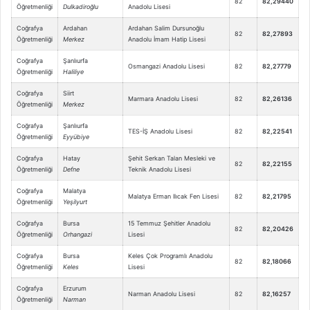
82
82,29440
Öğretmenliği
Dulkadiroğlu
Anadolu Lisesi
Coğrafya
Ardahan
Ardahan Salim Dursunoğlu
82
82,27893
Öğretmenliği
Merkez
Anadolu İmam Hatip Lisesi
Coğrafya
Şanlıurfa
Osmangazi Anadolu Lisesi
82
82,27779
Öğretmenliği
Haliliye
Coğrafya
Siirt
Marmara Anadolu Lisesi
82
82,26136
Öğretmenliği
Merkez
Coğrafya
Şanlıurfa
TES-İŞ Anadolu Lisesi
82
82,22541
Öğretmenliği
Eyyübiye
Coğrafya
Hatay
Şehit Serkan Talan Mesleki ve
82
82,22155
Öğretmenliği
Defne
Teknik Anadolu Lisesi
Coğrafya
Malatya
Malatya Erman Ilıcak Fen Lisesi
82
82,21795
Öğretmenliği
Yeşilyurt
Coğrafya
Bursa
15 Temmuz Şehitler Anadolu
82
82,20426
Öğretmenliği
Orhangazi
Lisesi
Coğrafya
Bursa
Keles Çok Programlı Anadolu
82
82,18066
Öğretmenliği
Keles
Lisesi
Coğrafya
Erzurum
Narman Anadolu Lisesi
82
82,16257
Öğretmenliği
Narman