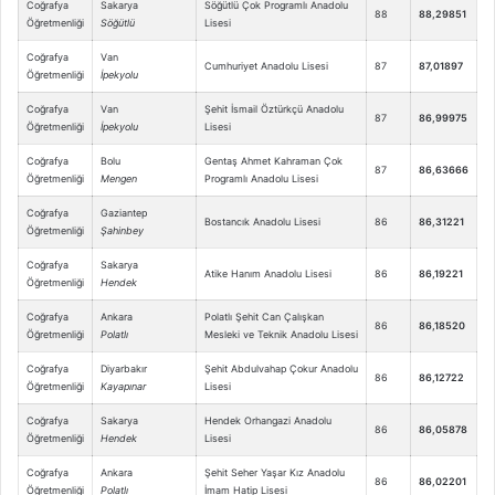
Coğrafya
Sakarya
Söğütlü Çok Programlı Anadolu
88
88,29851
Öğretmenliği
Söğütlü
Lisesi
Coğrafya
Van
Cumhuriyet Anadolu Lisesi
87
87,01897
Öğretmenliği
İpekyolu
Coğrafya
Van
Şehit İsmail Öztürkçü Anadolu
87
86,99975
Öğretmenliği
İpekyolu
Lisesi
Coğrafya
Bolu
Gentaş Ahmet Kahraman Çok
87
86,63666
Öğretmenliği
Mengen
Programlı Anadolu Lisesi
Coğrafya
Gaziantep
Bostancık Anadolu Lisesi
86
86,31221
Öğretmenliği
Şahinbey
Coğrafya
Sakarya
Atike Hanım Anadolu Lisesi
86
86,19221
Öğretmenliği
Hendek
Coğrafya
Ankara
Polatlı Şehit Can Çalışkan
86
86,18520
Öğretmenliği
Polatlı
Mesleki ve Teknik Anadolu Lisesi
Coğrafya
Diyarbakır
Şehit Abdulvahap Çokur Anadolu
86
86,12722
Öğretmenliği
Kayapınar
Lisesi
Coğrafya
Sakarya
Hendek Orhangazi Anadolu
86
86,05878
Öğretmenliği
Hendek
Lisesi
Coğrafya
Ankara
Şehit Seher Yaşar Kız Anadolu
86
86,02201
Öğretmenliği
Polatlı
İmam Hatip Lisesi