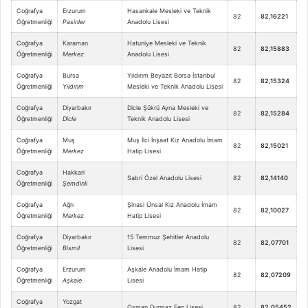
Coğrafya
Erzurum
Hasankale Mesleki ve Teknik
82
82,16221
Öğretmenliği
Pasinler
Anadolu Lisesi
Coğrafya
Karaman
Hatuniye Mesleki ve Teknik
82
82,15883
Öğretmenliği
Merkez
Anadolu Lisesi
Coğrafya
Bursa
Yıldırım Beyazıt Borsa İstanbul
82
82,15324
Öğretmenliği
Yıldırım
Mesleki ve Teknik Anadolu Lisesi
Coğrafya
Diyarbakır
Dicle Şükrü Ayna Mesleki ve
82
82,15284
Öğretmenliği
Dicle
Teknik Anadolu Lisesi
Coğrafya
Muş
Muş İlci İnşaat Kız Anadolu İmam
82
82,15021
Öğretmenliği
Merkez
Hatip Lisesi
Coğrafya
Hakkari
Sabri Özel Anadolu Lisesi
82
82,14140
Öğretmenliği
Şemdinli
Coğrafya
Ağrı
Şinasi Ünsal Kız Anadolu İmam
82
82,10027
Öğretmenliği
Merkez
Hatip Lisesi
Coğrafya
Diyarbakır
15 Temmuz Şehitler Anadolu
82
82,07701
Öğretmenliği
Bismil
Lisesi
Coğrafya
Erzurum
Aşkale Anadolu İmam Hatip
82
82,07209
Öğretmenliği
Aşkale
Lisesi
Coğrafya
Yozgat
Osman Durmaz Fen Lisesi
82
82,05452