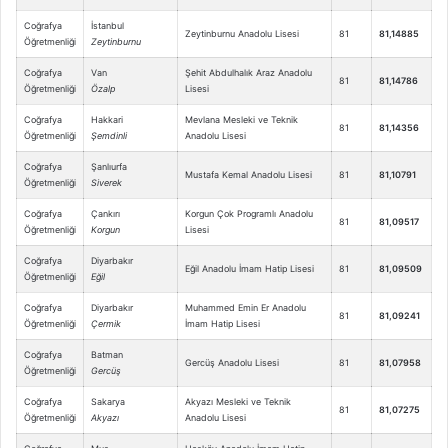
Coğrafya
İstanbul
Zeytinburnu Anadolu Lisesi
81
81,14885
Öğretmenliği
Zeytinburnu
Coğrafya
Van
Şehit Abdulhalık Araz Anadolu
81
81,14786
Öğretmenliği
Özalp
Lisesi
Coğrafya
Hakkari
Mevlana Mesleki ve Teknik
81
81,14356
Öğretmenliği
Şemdinli
Anadolu Lisesi
Coğrafya
Şanlıurfa
Mustafa Kemal Anadolu Lisesi
81
81,10791
Öğretmenliği
Siverek
Coğrafya
Çankırı
Korgun Çok Programlı Anadolu
81
81,09517
Öğretmenliği
Korgun
Lisesi
Coğrafya
Diyarbakır
Eğil Anadolu İmam Hatip Lisesi
81
81,09509
Öğretmenliği
Eğil
Coğrafya
Diyarbakır
Muhammed Emin Er Anadolu
81
81,09241
Öğretmenliği
Çermik
İmam Hatip Lisesi
Coğrafya
Batman
Gercüş Anadolu Lisesi
81
81,07958
Öğretmenliği
Gercüş
Coğrafya
Sakarya
Akyazı Mesleki ve Teknik
81
81,07275
Öğretmenliği
Akyazı
Anadolu Lisesi