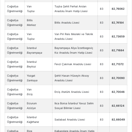
Coğrafya
Van
Tuşba Şehit Ferhat Arslan
83
82,76062
Öğretmenliği
Tuşba
Anadolu İmam Hatip Lisesi
Coğrafya
Bitlis
Bitlis Anadolu Lisesi
83
82,74184
Öğretmenliği
Merkez
Coğrafya
Van
Van Piri Reis Mesleki ve Teknik
83
82,73659
Öğretmenliği
Tuşba
Anadolu Lisesi
Coğrafya
İstanbul
Bayrampaşa Aliya İzzetbegoviç
83
82,71684
Öğretmenliği
Bayrampaşa
Kız Anadolu İmam Hatip Lisesi
Coğrafya
İstanbul
Fevzi Çakmak Anadolu Lisesi
83
82,71372
Öğretmenliği
Beykoz
Coğrafya
Yozgat
Şehit Hasan Hüseyin Aksoy
83
82,70090
Öğretmenliği
Sarıkaya
Anadolu Lisesi
Coğrafya
Van
Erciş Atatürk Anadolu Lisesi
83
82,70046
Öğretmenliği
Erciş
Coğrafya
Erzurum
Ilıca Borsa İstanbul Yavuz Selim
83
82,66124
Öğretmenliği
Aziziye
Sosyal Bilimler Lisesi
Coğrafya
İstanbul
Sadabad Anadolu Lisesi
83
82,66049
Öğretmenliği
Kağıthane
Coğrafya
Rize
Kalkandere Anadolu İmam Hatip