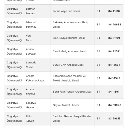
Coğrafya
Batman
Fatma Aliye Fen Lisesi
84
84,41532
Öğretmenliği
Merkez
Coğrafya
İstanbul
Bakırköy Anadolu İmam Hatip
84
84,40683
Öğretmenliği
Bakırköy
Lisesi
Coğrafya
Van
Erciş Sosyal Bilimler Lisesi
84
84,31221
Öğretmenliği
Erciş
Coğrafya
Adana
Cemil Meriç Anadolu Lisesi
84
84,22571
Öğretmenliği
Sarıçam
Coğrafya
Şanlıurfa
Suruç GAP Anadolu Lisesi
84
84,14684
Öğretmenliği
Suruç
Coğrafya
Ankara
Kahramankazan Mesleki ve
84
84,14547
Öğretmenliği
Kahramankazan
Teknik Anadolu Lisesi
Coğrafya
Adana
Şehit Fatih Yeniay Anadolu Lisesi
84
84,11891
Öğretmenliği
Seyhan
Coğrafya
Sakarya
Geyve Anadolu Lisesi
84
84,09920
Öğretmenliği
Geyve
Coğrafya
Bitlis
Sadullah Gencer Sosyal Bilimler
84
83,99815
Öğretmenliği
Tatvan
Lisesi