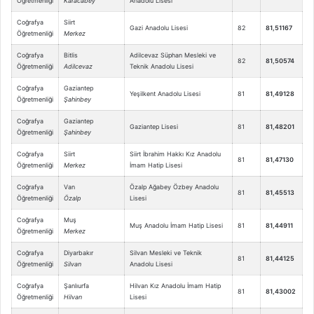
Öğretmenliği
Karacabey
Anadolu Lisesi
Coğrafya
Siirt
Gazi Anadolu Lisesi
82
81,51167
Öğretmenliği
Merkez
Coğrafya
Bitlis
Adilcevaz Süphan Mesleki ve
82
81,50574
Öğretmenliği
Adilcevaz
Teknik Anadolu Lisesi
Coğrafya
Gaziantep
Yeşilkent Anadolu Lisesi
81
81,49128
Öğretmenliği
Şahinbey
Coğrafya
Gaziantep
Gaziantep Lisesi
81
81,48201
Öğretmenliği
Şahinbey
Coğrafya
Siirt
Siirt İbrahim Hakkı Kız Anadolu
81
81,47130
Öğretmenliği
Merkez
İmam Hatip Lisesi
Coğrafya
Van
Özalp Ağabey Özbey Anadolu
81
81,45513
Öğretmenliği
Özalp
Lisesi
Coğrafya
Muş
Muş Anadolu İmam Hatip Lisesi
81
81,44911
Öğretmenliği
Merkez
Coğrafya
Diyarbakır
Silvan Mesleki ve Teknik
81
81,44125
Öğretmenliği
Silvan
Anadolu Lisesi
Coğrafya
Şanlıurfa
Hilvan Kız Anadolu İmam Hatip
81
81,43002
Öğretmenliği
Hilvan
Lisesi