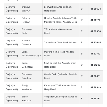
Coğrafya
İstanbul
Esenyurt Kız Anadolu İmam
81
81,35624
Öğretmenliği
Esenyurt
Hatip Lisesi
Coğrafya
Sakarya
Hendek Anadolu Kalkınma Vakfı
81
81,35179
Öğretmenliği
Hendek
Mesleki ve Teknik Anadolu Lisesi
Coğrafya
Gaziantep
Türkan-Ömer Okan Anadolu
81
81,32960
Öğretmenliği
Nizip
Lisesi
Coğrafya
İstanbul
Zehra-Asım Ülker Anadolu Lisesi
81
81,32645
Öğretmenliği
Ümraniye
Coğrafya
Bursa
Mustafa Kemal Paşa Anadolu
81
81,32169
Öğretmenliği
Mustafakemalpaşa
Lisesi
Coğrafya
Bursa
Şeyh Edebali Kız Anadolu İmam
81
81,31269
Öğretmenliği
Osmangazi
Hatip Lisesi
Coğrafya
Gaziantep
Cemile Bedri Çelikaslan Anadolu
81
81,30381
Öğretmenliği
Şahinbey
Lisesi
Coğrafya
Elazığ
Karakoçan TOBB Anadolu İmam
81
81,28949
Öğretmenliği
Karakoçan
Hatip Lisesi
Coğrafya
Bilecik
Yenipazar Çok Programlı Anadolu
81
81,28781
Öğretmenliği
Yenipazar
Lisesi