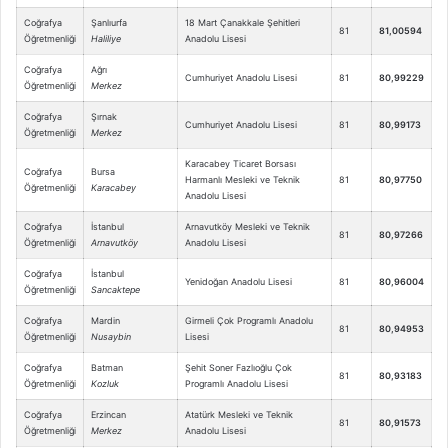
Coğrafya
Şanlıurfa
18 Mart Çanakkale Şehitleri
81
81,00594
Öğretmenliği
Haliliye
Anadolu Lisesi
Coğrafya
Ağrı
Cumhuriyet Anadolu Lisesi
81
80,99229
Öğretmenliği
Merkez
Coğrafya
Şırnak
Cumhuriyet Anadolu Lisesi
81
80,99173
Öğretmenliği
Merkez
Karacabey Ticaret Borsası
Coğrafya
Bursa
Harmanlı Mesleki ve Teknik
81
80,97750
Öğretmenliği
Karacabey
Anadolu Lisesi
Coğrafya
İstanbul
Arnavutköy Mesleki ve Teknik
81
80,97266
Öğretmenliği
Arnavutköy
Anadolu Lisesi
Coğrafya
İstanbul
Yenidoğan Anadolu Lisesi
81
80,96004
Öğretmenliği
Sancaktepe
Coğrafya
Mardin
Girmeli Çok Programlı Anadolu
81
80,94953
Öğretmenliği
Nusaybin
Lisesi
Coğrafya
Batman
Şehit Soner Fazlıoğlu Çok
81
80,93183
Öğretmenliği
Kozluk
Programlı Anadolu Lisesi
Coğrafya
Erzincan
Atatürk Mesleki ve Teknik
81
80,91573
Öğretmenliği
Merkez
Anadolu Lisesi