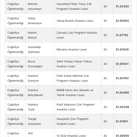
Coğrafya
Batman
Hasankeyf Beşir Tutuş Çok
82
81,92282
Öğretmenliği
Hasankeyf
Programlı Anadolu Lisesi
Coğrafya
Hatay
Yakup Bozatlı Anadolu Lisesi
82
81,90092
Öğretmenliği
İskenderun
Coğrafya
Mardin
Çavuşlu Çok Programlı Anadolu
82
81,87782
Öğretmenliği
Midyat
Lisesi
Coğrafya
Gaziantep
Mevlana Anadolu Lisesi
82
81,87629
Öğretmenliği
Şahinbey
Coğrafya
Bursa
Şehit Onbaşı Hakan Yutkun
82
81,85501
Öğretmenliği
Osmangazi
Anadolu Lisesi
Coğrafya
İstanbul
Fatih Sultan Mehmet Çok
82
81,84793
Öğretmenliği
Esenyurt
Programlı Anadolu Lisesi
Coğrafya
İstanbul
İMMİB Erkan Avcı Mesleki ve
82
81,82966
Öğretmenliği
Bahçelievler
Teknik Anadolu Lisesi
Coğrafya
İstanbul
Kaşif Kalkavan Çok Programlı
82
81,82049
Öğretmenliği
Tuzla
Anadolu Lisesi
Coğrafya
Yozgat
Saraykent Çok Programlı
82
81,81861
Öğretmenliği
Saraykent
Anadolu Lisesi
Coğrafya
Siirt
14 Eylül Anadolu Lisesi
82
81,80945