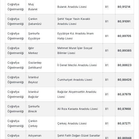
Coğrafya
Muş
Bulanık Anadolu Lisesi
81
80,91214
Öğretmenliği
Bulanık
Coğrafya
Çankırı
Şehit Yaşar Yasin Kavaklı
81
80,91091
Öğretmenliği
Şabanözü
Anadolu Lisesi
Coğrafya
Şanlıurfa
Eyyübiye Kız Anadolu İmam
81
80,89705
Öğretmenliği
Eyyübiye
Hatip Lisesi
Coğrafya
Iğdır
Mehmet Murat İşler Sosyal
81
80,89385
Öğretmenliği
Merkez
Bilimler Lisesi
Coğrafya
Gaziantep
İl Genel Meclisi Anadolu Lisesi
81
80,88623
Öğretmenliği
Şehitkamil
Coğrafya
İstanbul
Cumhuriyet Anadolu Lisesi
81
80,88426
Öğretmenliği
Beykoz
Coğrafya
İstanbul
Bağcılar Akşemsettin Anadolu
81
80,87979
Öğretmenliği
Bağcılar
Lisesi
Coğrafya
Şanlıurfa
Ali Rıza Karaata Anadolu Lisesi
81
80,87468
Öğretmenliği
Birecik
Coğrafya
Çankırı
Çerkeş Anadolu Lisesi
81
80,87271
Öğretmenliği
Çerkeş
Coğrafya
Adıyaman
Şehit Fatih Doğan Güzel Sanatlar
81
80,86948