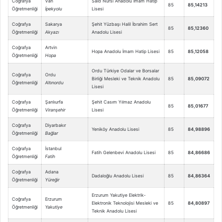
Coğrafya
Van
Said Nursi Anadolu İmam Hatip
85
85,14213
Öğretmenliği
İpekyolu
Lisesi
Coğrafya
Sakarya
Şehit Yüzbaşı Halil İbrahim Sert
85
85,12360
Öğretmenliği
Akyazı
Anadolu Lisesi
Coğrafya
Artvin
Hopa Anadolu İmam Hatip Lisesi
85
85,12058
Öğretmenliği
Hopa
Ordu Türkiye Odalar ve Borsalar
Coğrafya
Ordu
Birliği Mesleki ve Teknik Anadolu
85
85,09072
Öğretmenliği
Altınordu
Lisesi
Coğrafya
Şanlıurfa
Şehit Casım Yılmaz Anadolu
85
85,01677
Öğretmenliği
Viranşehir
Lisesi
Coğrafya
Diyarbakır
Yeniköy Anadolu Lisesi
85
84,98896
Öğretmenliği
Bağlar
Coğrafya
İstanbul
Fatih Gelenbevi Anadolu Lisesi
85
84,86686
Öğretmenliği
Fatih
Coğrafya
Adana
Dadaloğlu Anadolu Lisesi
85
84,86364
Öğretmenliği
Yüreğir
Erzurum Yakutiye Elektrik-
Coğrafya
Erzurum
Elektronik Teknolojisi Mesleki ve
85
84,80897
Öğretmenliği
Yakutiye
Teknik Anadolu Lisesi