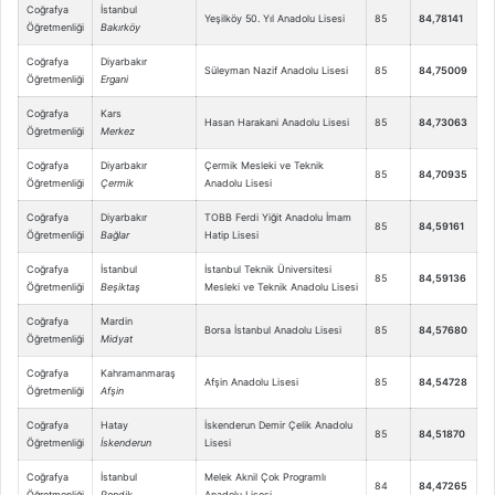
Coğrafya
İstanbul
Yeşilköy 50. Yıl Anadolu Lisesi
85
84,78141
Öğretmenliği
Bakırköy
Coğrafya
Diyarbakır
Süleyman Nazif Anadolu Lisesi
85
84,75009
Öğretmenliği
Ergani
Coğrafya
Kars
Hasan Harakani Anadolu Lisesi
85
84,73063
Öğretmenliği
Merkez
Coğrafya
Diyarbakır
Çermik Mesleki ve Teknik
85
84,70935
Öğretmenliği
Çermik
Anadolu Lisesi
Coğrafya
Diyarbakır
TOBB Ferdi Yiğit Anadolu İmam
85
84,59161
Öğretmenliği
Bağlar
Hatip Lisesi
Coğrafya
İstanbul
İstanbul Teknik Üniversitesi
85
84,59136
Öğretmenliği
Beşiktaş
Mesleki ve Teknik Anadolu Lisesi
Coğrafya
Mardin
Borsa İstanbul Anadolu Lisesi
85
84,57680
Öğretmenliği
Midyat
Coğrafya
Kahramanmaraş
Afşin Anadolu Lisesi
85
84,54728
Öğretmenliği
Afşin
Coğrafya
Hatay
İskenderun Demir Çelik Anadolu
85
84,51870
Öğretmenliği
İskenderun
Lisesi
Coğrafya
İstanbul
Melek Aknil Çok Programlı
84
84,47265
Öğretmenliği
Pendik
Anadolu Lisesi