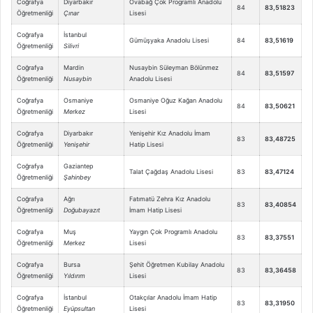
Coğrafya
Diyarbakır
Ovabağ Çok Programlı Anadolu
84
83,51823
Öğretmenliği
Çınar
Lisesi
Coğrafya
İstanbul
Gümüşyaka Anadolu Lisesi
84
83,51619
Öğretmenliği
Silivri
Coğrafya
Mardin
Nusaybin Süleyman Bölünmez
84
83,51597
Öğretmenliği
Nusaybin
Anadolu Lisesi
Coğrafya
Osmaniye
Osmaniye Oğuz Kağan Anadolu
84
83,50621
Öğretmenliği
Merkez
Lisesi
Coğrafya
Diyarbakır
Yenişehir Kız Anadolu İmam
83
83,48725
Öğretmenliği
Yenişehir
Hatip Lisesi
Coğrafya
Gaziantep
Talat Çağdaş Anadolu Lisesi
83
83,47124
Öğretmenliği
Şahinbey
Coğrafya
Ağrı
Fatımatü Zehra Kız Anadolu
83
83,40854
Öğretmenliği
Doğubayazıt
İmam Hatip Lisesi
Coğrafya
Muş
Yaygın Çok Programlı Anadolu
83
83,37551
Öğretmenliği
Merkez
Lisesi
Coğrafya
Bursa
Şehit Öğretmen Kubilay Anadolu
83
83,36458
Öğretmenliği
Yıldırım
Lisesi
Coğrafya
İstanbul
Otakçılar Anadolu İmam Hatip
83
83,31950
Öğretmenliği
Eyüpsultan
Lisesi