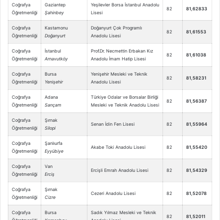
Coğrafya
Gaziantep
Yeşilevler Borsa İstanbul Anadolu
82
81,62833
Öğretmenliği
Şahinbey
Lisesi
Coğrafya
Kastamonu
Doğanyurt Çok Programlı
82
81,61553
Öğretmenliği
Doğanyurt
Anadolu Lisesi
Coğrafya
İstanbul
Prof.Dr. Necmettin Erbakan Kız
82
81,61038
Öğretmenliği
Arnavutköy
Anadolu İmam Hatip Lisesi
Coğrafya
Bursa
Yenişehir Mesleki ve Teknik
82
81,58231
Öğretmenliği
Yenişehir
Anadolu Lisesi
Coğrafya
Adana
Türkiye Odalar ve Borsalar Birliği
82
81,56387
Öğretmenliği
Sarıçam
Mesleki ve Teknik Anadolu Lisesi
Coğrafya
Şırnak
Senan İdin Fen Lisesi
82
81,55964
Öğretmenliği
Silopi
Coğrafya
Şanlıurfa
Akabe Toki Anadolu Lisesi
82
81,55420
Öğretmenliği
Eyyübiye
Coğrafya
Van
Ercişli Emrah Anadolu Lisesi
82
81,54329
Öğretmenliği
Erciş
Coğrafya
Şırnak
Cezeri Anadolu Lisesi
82
81,52078
Öğretmenliği
Cizre
Coğrafya
Bursa
Sadık Yılmaz Mesleki ve Teknik
82
81,52011