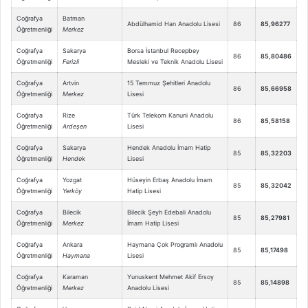
Coğrafya
Batman
Abdülhamid Han Anadolu Lisesi
86
85,96277
Öğretmenliği
Merkez
Coğrafya
Sakarya
Borsa İstanbul Recepbey
86
85,80486
Öğretmenliği
Ferizli
Mesleki ve Teknik Anadolu Lisesi
Coğrafya
Artvin
15 Temmuz Şehitleri Anadolu
86
85,66958
Öğretmenliği
Merkez
Lisesi
Coğrafya
Rize
Türk Telekom Kanuni Anadolu
86
85,58158
Öğretmenliği
Ardeşen
Lisesi
Coğrafya
Sakarya
Hendek Anadolu İmam Hatip
85
85,32203
Öğretmenliği
Hendek
Lisesi
Coğrafya
Yozgat
Hüseyin Erbaş Anadolu İmam
85
85,32042
Öğretmenliği
Yerköy
Hatip Lisesi
Coğrafya
Bilecik
Bilecik Şeyh Edebali Anadolu
85
85,27981
Öğretmenliği
Merkez
İmam Hatip Lisesi
Coğrafya
Ankara
Haymana Çok Programlı Anadolu
85
85,17498
Öğretmenliği
Haymana
Lisesi
Coğrafya
Karaman
Yunuskent Mehmet Akif Ersoy
85
85,14898
Öğretmenliği
Merkez
Anadolu Lisesi