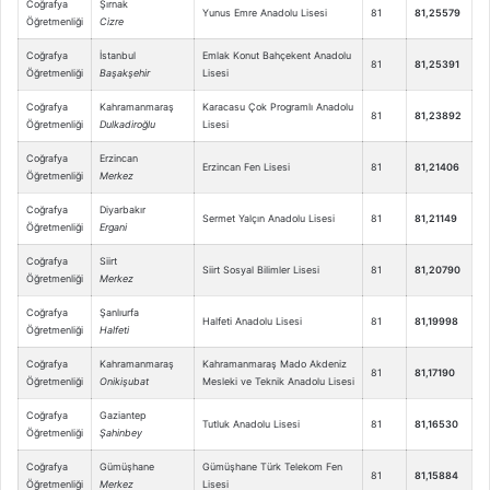
Coğrafya
Şırnak
Yunus Emre Anadolu Lisesi
81
81,25579
Öğretmenliği
Cizre
Coğrafya
İstanbul
Emlak Konut Bahçekent Anadolu
81
81,25391
Öğretmenliği
Başakşehir
Lisesi
Coğrafya
Kahramanmaraş
Karacasu Çok Programlı Anadolu
81
81,23892
Öğretmenliği
Dulkadiroğlu
Lisesi
Coğrafya
Erzincan
Erzincan Fen Lisesi
81
81,21406
Öğretmenliği
Merkez
Coğrafya
Diyarbakır
Sermet Yalçın Anadolu Lisesi
81
81,21149
Öğretmenliği
Ergani
Coğrafya
Siirt
Siirt Sosyal Bilimler Lisesi
81
81,20790
Öğretmenliği
Merkez
Coğrafya
Şanlıurfa
Halfeti Anadolu Lisesi
81
81,19998
Öğretmenliği
Halfeti
Coğrafya
Kahramanmaraş
Kahramanmaraş Mado Akdeniz
81
81,17190
Öğretmenliği
Onikişubat
Mesleki ve Teknik Anadolu Lisesi
Coğrafya
Gaziantep
Tutluk Anadolu Lisesi
81
81,16530
Öğretmenliği
Şahinbey
Coğrafya
Gümüşhane
Gümüşhane Türk Telekom Fen
81
81,15884
Öğretmenliği
Merkez
Lisesi