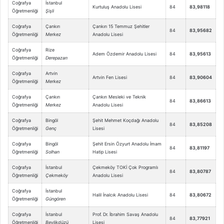
Coğrafya
İstanbul
Kurtuluş Anadolu Lisesi
84
83,98118
Öğretmenliği
Şişli
Coğrafya
Çankırı
Çankırı 15 Temmuz Şehitler
84
83,95682
Öğretmenliği
Merkez
Anadolu Lisesi
Coğrafya
Rize
Adem Özdemir Anadolu Lisesi
84
83,95613
Öğretmenliği
Derepazarı
Coğrafya
Artvin
Artvin Fen Lisesi
84
83,90604
Öğretmenliği
Merkez
Coğrafya
Çankırı
Çankırı Mesleki ve Teknik
84
83,86613
Öğretmenliği
Merkez
Anadolu Lisesi
Coğrafya
Bingöl
Şehit Mehmet Koçdağı Anadolu
84
83,85208
Öğretmenliği
Genç
Lisesi
Coğrafya
Bingöl
Şehit Ersin Özyurt Anadolu İmam
84
83,81197
Öğretmenliği
Solhan
Hatip Lisesi
Coğrafya
İstanbul
Çekmeköy TOKİ Çok Programlı
84
83,80787
Öğretmenliği
Çekmeköy
Anadolu Lisesi
Coğrafya
İstanbul
Halil İnalcık Anadolu Lisesi
84
83,80672
Öğretmenliği
Güngören
Coğrafya
İstanbul
Prof. Dr. İbrahim Savaş Anadolu
84
83,77921
Öğretmenliği
Beylikdüzü
Lisesi