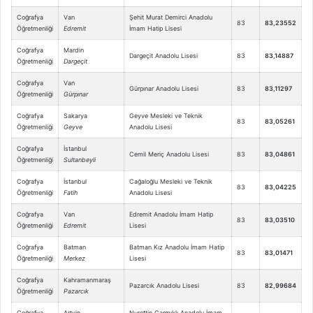
Coğrafya
Van
Şehit Murat Demirci Anadolu
83
83,23552
Öğretmenliği
Edremit
İmam Hatip Lisesi
Coğrafya
Mardin
Dargeçit Anadolu Lisesi
83
83,14887
Öğretmenliği
Dargeçit
Coğrafya
Van
Gürpınar Anadolu Lisesi
83
83,11297
Öğretmenliği
Gürpınar
Coğrafya
Sakarya
Geyve Mesleki ve Teknik
83
83,05261
Öğretmenliği
Geyve
Anadolu Lisesi
Coğrafya
İstanbul
Cemil Meriç Anadolu Lisesi
83
83,04861
Öğretmenliği
Sultanbeyli
Coğrafya
İstanbul
Cağaloğlu Mesleki ve Teknik
83
83,04225
Öğretmenliği
Fatih
Anadolu Lisesi
Coğrafya
Van
Edremit Anadolu İmam Hatip
83
83,03510
Öğretmenliği
Edremit
Lisesi
Coğrafya
Batman
Batman Kız Anadolu İmam Hatip
83
83,01471
Öğretmenliği
Merkez
Lisesi
Coğrafya
Kahramanmaraş
Pazarcık Anadolu Lisesi
83
82,99684
Öğretmenliği
Pazarcık
Coğrafya
Artvin
Nurettin Çarmıklı Anadolu İmam