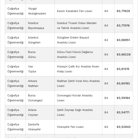
Coğrafya
Yozgat
Kazım Karabekir Fen Lisesi
84
83,77629
Öğretmenliği
Akdağmadeni
Coğrafya
İstanbul
İstanbul Ticaret Odası Mesleki
84
83,77076
Öğretmenliği
Bayrampaşa
ve Teknik Anadolu Lisesi
Coğrafya
İstanbul
Güngören Erdem Bayazıt
84
83,68951
Öğretmenliği
Güngören
Anadolu Lisesi
Coğrafya
Bursa
Gürsu Fazıl Hüsnü Dağlarca
84
83,66228
Öğretmenliği
Gürsu
Anadolu Lisesi
Coğrafya
Van
Hüseyin Çelik Kız Anadolu İmam
84
83,61315
Öğretmenliği
Tuşba
Hatip Lisesi
Coğrafya
Ankara
Nallıhan Şehit Vural Arıcı Anadolu
84
83,60192
Öğretmenliği
Nallıhan
Lisesi
Coğrafya
Bursa
Osmangazi Kırcılar Anadolu
84
83,59184
Öğretmenliği
Osmangazi
Lisesi
Coğrafya
Adana
Şehit Zeynep Sağır Anadolu
84
83,54771
Öğretmenliği
Ceyhan
Lisesi
Coğrafya
Şanlıurfa
Viranşehir Fen Lisesi
84
83,52843
Öğretmenliği
Viranşehir