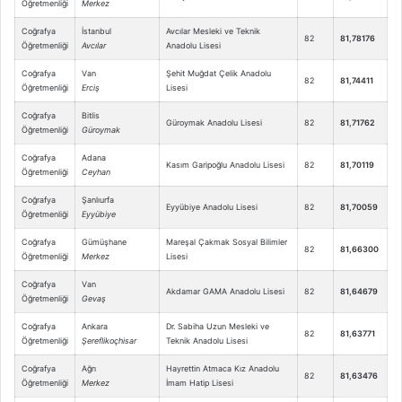
Öğretmenliği
Merkez
Coğrafya
İstanbul
Avcılar Mesleki ve Teknik
82
81,78176
Öğretmenliği
Avcılar
Anadolu Lisesi
Coğrafya
Van
Şehit Muğdat Çelik Anadolu
82
81,74411
Öğretmenliği
Erciş
Lisesi
Coğrafya
Bitlis
Güroymak Anadolu Lisesi
82
81,71762
Öğretmenliği
Güroymak
Coğrafya
Adana
Kasım Garipoğlu Anadolu Lisesi
82
81,70119
Öğretmenliği
Ceyhan
Coğrafya
Şanlıurfa
Eyyübiye Anadolu Lisesi
82
81,70059
Öğretmenliği
Eyyübiye
Coğrafya
Gümüşhane
Mareşal Çakmak Sosyal Bilimler
82
81,66300
Öğretmenliği
Merkez
Lisesi
Coğrafya
Van
Akdamar GAMA Anadolu Lisesi
82
81,64679
Öğretmenliği
Gevaş
Coğrafya
Ankara
Dr. Sabiha Uzun Mesleki ve
82
81,63771
Öğretmenliği
Şereflikoçhisar
Teknik Anadolu Lisesi
Coğrafya
Ağrı
Hayrettin Atmaca Kız Anadolu
82
81,63476
Öğretmenliği
Merkez
İmam Hatip Lisesi