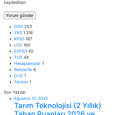
kaydedilsin.
DGS
253
YKS
1.318
KPSS
187
LGS
165
EKPSS
45
TUS
44
Hesaplamalar
7
Rehberlik
6
DUS
1
Tanıtım
1
Son Yazılar
Ağustos 31, 2025
Tarım Teknolojisi (2 Yıllık)
Taban Puanları 2026 ve