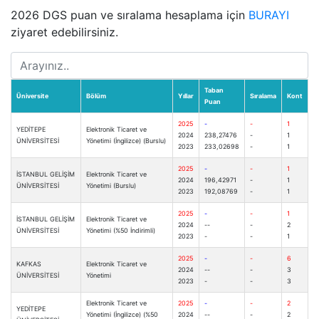
2026 DGS puan ve sıralama hesaplama için
BURAYI
ziyaret edebilirsiniz.
Taban
Üniversite
Bölüm
Yıllar
Sıralama
Kont
Puan
2025
-
-
1
YEDİTEPE
Elektronik Ticaret ve
2024
238,27476
-
1
ÜNİVERSİTESİ
Yönetimi (İngilizce) (Burslu)
2023
233,02698
-
1
2025
-
-
1
İSTANBUL GELİŞİM
Elektronik Ticaret ve
2024
196,42971
-
1
ÜNİVERSİTESİ
Yönetimi (Burslu)
2023
192,08769
-
1
2025
-
-
1
İSTANBUL GELİŞİM
Elektronik Ticaret ve
2024
--
-
2
ÜNİVERSİTESİ
Yönetimi (%50 İndirimli)
2023
-
-
1
2025
-
-
6
KAFKAS
Elektronik Ticaret ve
2024
--
-
3
ÜNİVERSİTESİ
Yönetimi
2023
-
-
3
Elektronik Ticaret ve
2025
-
-
2
YEDİTEPE
Yönetimi (İngilizce) (%50
2024
--
-
2