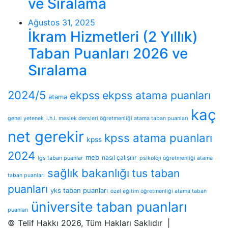
ve Sıralama
Ağustos 31, 2025
İkram Hizmetleri (2 Yıllık)
Taban Puanları 2026 ve
Sıralama
2024/5
ekpss
ekpss atama puanları
atama
kaç
genel yetenek
i.h.l. meslek dersleri öğretmenliği atama taban puanları
net gerekir
kpss atama puanları
kpss
2024
meb
nasıl çalışılır
lgs taban puanlar
psikoloji öğretmenliği atama
sağlık bakanlığı
tus taban
taban puanları
puanları
yks taban puanları
özel eğitim öğretmenliği atama taban
üniversite taban puanları
puanları
© Telif Hakkı 2026, Tüm Hakları Saklıdır |