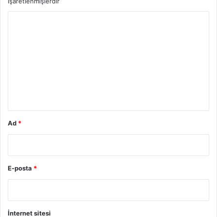
işaretlenmişlerdir
Y
o
r
u
m
*
Ad
*
E-posta
*
İnternet sitesi