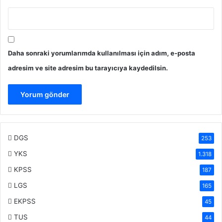
Daha sonraki yorumlarımda kullanılması için adım, e-posta
adresim ve site adresim bu tarayıcıya kaydedilsin.
DGS
253
YKS
1.318
KPSS
187
LGS
165
EKPSS
45
TUS
44