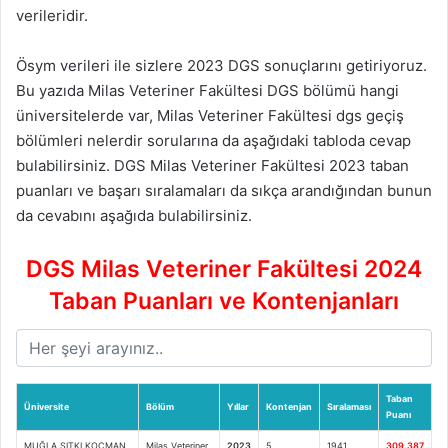
verileridir.
Ösym verileri ile sizlere 2023 DGS sonuçlarını getiriyoruz.
Bu yazıda Milas Veteriner Fakültesi DGS bölümü hangi
üniversitelerde var, Milas Veteriner Fakültesi dgs geçiş
bölümleri nelerdir sorularına da aşağıdaki tabloda cevap
bulabilirsiniz. DGS Milas Veteriner Fakültesi 2023 taban
puanları ve başarı sıralamaları da sıkça arandığından bunun
da cevabını aşağıda bulabilirsiniz.
DGS Milas Veteriner Fakültesi 2024
Taban Puanları ve Kontenjanları
Taban
Üniversite
Bölüm
Yıllar
Kontenjan
Sıralaması
Puanı
MUĞLA SITKI KOÇMAN
Milas Veteriner
2023
5
1941
309.387