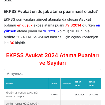
oldu.
EKPSS Avukat en düşük atama puanı nasıl oluştu?
EKPSS son yapılan güncel atamalarda oluşan
Avukat
bölümü
en düşük
ekpss atama puanı
79,32014
olurken
en
yüksek
atama puanı da
96,12205
olmuştur. Bununla
birlikte 2024 EKPSS Avukat kadrosu için açılan kontenjan
ise
30
kişidir.
EKPSS Avukat 2024 Atama Puanları
ve Sayıları
Taban
Tavan
Kurum
Unvan
Yerleşen
Puan
Puan
KÜLTÜR VE TURİZM BAKANLIĞI /
AVUKAT
1
96,12205
96,12205
ANTALYA / TAŞRA
EMNİYET GENEL MÜDÜRLÜĞÜ /