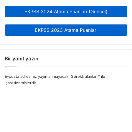
EKPSS 2024 Atama Puanları (Güncel)
EKPSS 2023 Atama Puanları
Bir yanıt yazın
E-posta adresiniz yayınlanmayacak.
Gerekli alanlar
*
ile
işaretlenmişlerdir
Y
o
r
u
m