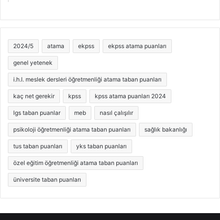
2024/5
atama
ekpss
ekpss atama puanları
genel yetenek
i.h.l. meslek dersleri öğretmenliği atama taban puanları
kaç net gerekir
kpss
kpss atama puanları 2024
lgs taban puanlar
meb
nasıl çalışılır
psikoloji öğretmenliği atama taban puanları
sağlık bakanlığı
tus taban puanları
yks taban puanları
özel eğitim öğretmenliği atama taban puanları
üniversite taban puanları