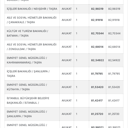
İÇİŞLERİ BAKANLIĞI / NEVŞEHİR / TAŞRA
AVUKAT
1
82,98319
82,98319
AİLE VE SOSYAL HİZMETLER BAKANLIĞI
AVUKAT
1
82,91918
82,91918
/ ÇANAKKALE / TAŞRA
KÜLTÜR VE TURİZM BAKANLIĞI /
AVUKAT
1
82,70344
82,70344
BATMAN / TAŞRA
AİLE VE SOSYAL HİZMETLER BAKANLIĞI
AVUKAT
1
82,68014
82,68014
/ ZONGULDAK / TAŞRA
EMNİYET GENEL MÜDÜRLÜĞÜ /
AVUKAT
1
82,54922
82,54922
KAHRAMANMARAŞ / TAŞRA
İÇİŞLERİ BAKANLIĞI / ŞANLIURFA /
AVUKAT
1
81,79795
81,79795
TAŞRA
EMNİYET GENEL MÜDÜRLÜĞÜ /
AVUKAT
1
81,53420
81,53420
KÜTAHYA / TAŞRA
İSTANBUL BÜYÜKŞEHİR BELEDİYE
AVUKAT
1
81,42417
81,42417
BAŞKANLIĞI / İSTANBUL /
EMNİYET GENEL MÜDÜRLÜĞÜ /
AVUKAT
1
81,25720
81,25720
ŞANLIURFA / TAŞRA
EMNİYET GENEL MÜDÜRLÜĞÜ /
AVUKAT
1
80,98021
80,98021