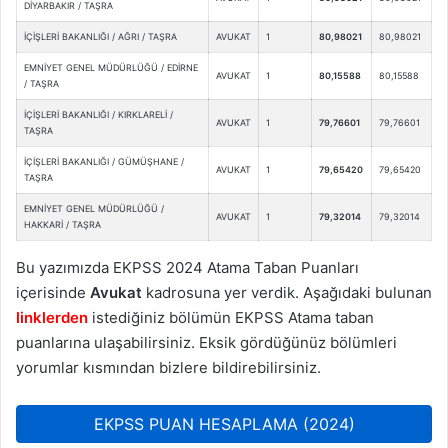
DİYARBAKIR / TAŞRA
İÇİŞLERİ BAKANLIĞI / AĞRI / TAŞRA
AVUKAT
1
80,98021
80,98021
EMNİYET GENEL MÜDÜRLÜĞÜ / EDİRNE
AVUKAT
1
80,15588
80,15588
/ TAŞRA
İÇİŞLERİ BAKANLIĞI / KIRKLARELİ /
AVUKAT
1
79,76601
79,76601
TAŞRA
İÇİŞLERİ BAKANLIĞI / GÜMÜŞHANE /
AVUKAT
1
79,65420
79,65420
TAŞRA
EMNİYET GENEL MÜDÜRLÜĞÜ /
AVUKAT
1
79,32014
79,32014
HAKKARİ / TAŞRA
Bu yazımızda EKPSS 2024 Atama Taban Puanları
içerisinde
Avukat
kadrosuna yer verdik. Aşağıdaki bulunan
linklerden
istediğiniz bölümün EKPSS Atama taban
puanlarına ulaşabilirsiniz. Eksik gördüğünüz bölümleri
yorumlar kısmından bizlere bildirebilirsiniz.
EKPSS PUAN HESAPLAMA (2024)