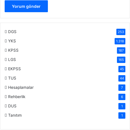
DGS
253
YKS
1.318
KPSS
187
LGS
165
EKPSS
45
TUS
44
Hesaplamalar
7
Rehberlik
6
DUS
1
Tanıtım
1