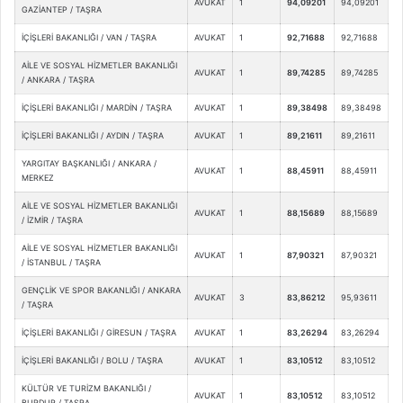
AVUKAT
1
94,09201
94,09201
GAZİANTEP / TAŞRA
İÇİŞLERİ BAKANLIĞI / VAN / TAŞRA
AVUKAT
1
92,71688
92,71688
AİLE VE SOSYAL HİZMETLER BAKANLIĞI
AVUKAT
1
89,74285
89,74285
/ ANKARA / TAŞRA
İÇİŞLERİ BAKANLIĞI / MARDİN / TAŞRA
AVUKAT
1
89,38498
89,38498
İÇİŞLERİ BAKANLIĞI / AYDIN / TAŞRA
AVUKAT
1
89,21611
89,21611
YARGITAY BAŞKANLIĞI / ANKARA /
AVUKAT
1
88,45911
88,45911
MERKEZ
AİLE VE SOSYAL HİZMETLER BAKANLIĞI
AVUKAT
1
88,15689
88,15689
/ İZMİR / TAŞRA
AİLE VE SOSYAL HİZMETLER BAKANLIĞI
AVUKAT
1
87,90321
87,90321
/ İSTANBUL / TAŞRA
GENÇLİK VE SPOR BAKANLIĞI / ANKARA
AVUKAT
3
83,86212
95,93611
/ TAŞRA
İÇİŞLERİ BAKANLIĞI / GİRESUN / TAŞRA
AVUKAT
1
83,26294
83,26294
İÇİŞLERİ BAKANLIĞI / BOLU / TAŞRA
AVUKAT
1
83,10512
83,10512
KÜLTÜR VE TURİZM BAKANLIĞI /
AVUKAT
1
83,10512
83,10512
BURDUR / TAŞRA