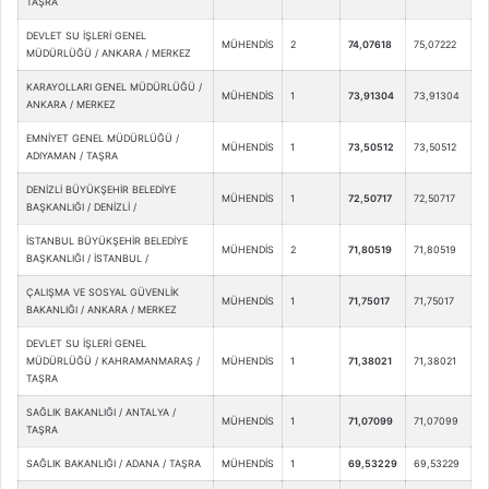
TAŞRA
DEVLET SU İŞLERİ GENEL
MÜHENDİS
2
74,07618
75,07222
MÜDÜRLÜĞÜ / ANKARA / MERKEZ
KARAYOLLARI GENEL MÜDÜRLÜĞÜ /
MÜHENDİS
1
73,91304
73,91304
ANKARA / MERKEZ
EMNİYET GENEL MÜDÜRLÜĞÜ /
MÜHENDİS
1
73,50512
73,50512
ADIYAMAN / TAŞRA
DENİZLİ BÜYÜKŞEHİR BELEDİYE
MÜHENDİS
1
72,50717
72,50717
BAŞKANLIĞI / DENİZLİ /
İSTANBUL BÜYÜKŞEHİR BELEDİYE
MÜHENDİS
2
71,80519
71,80519
BAŞKANLIĞI / İSTANBUL /
ÇALIŞMA VE SOSYAL GÜVENLİK
MÜHENDİS
1
71,75017
71,75017
BAKANLIĞI / ANKARA / MERKEZ
DEVLET SU İŞLERİ GENEL
MÜDÜRLÜĞÜ / KAHRAMANMARAŞ /
MÜHENDİS
1
71,38021
71,38021
TAŞRA
SAĞLIK BAKANLIĞI / ANTALYA /
MÜHENDİS
1
71,07099
71,07099
TAŞRA
SAĞLIK BAKANLIĞI / ADANA / TAŞRA
MÜHENDİS
1
69,53229
69,53229