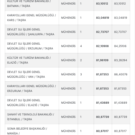
KÜLTÜR VE TURİZM BAKANLIĞI /
MÜHENDİS
1
83,10512
83,10512
BATMAN / TAŞRA
KARAYOLLARI GENEL MÜDÜRLÜĞÜ /
MÜHENDİS
1
83,04819
83,04819
KARS / TAŞRA
DEVLET SU İŞLERİ GENEL
MÜHENDİS
1
82,73707
82,73707
MÜDÜRLÜĞÜ / ŞANLIURFA / TAŞRA
DEVLET SU İŞLERİ GENEL
MÜHENDİS
4
82,10908
84,25106
MÜDÜRLÜĞÜ / ERZURUM / TAŞRA
KÜLTÜR VE TURİZM BAKANLIĞI /
MÜHENDİS
2
81,96109
83,26294
ELAZIĞ / TAŞRA
DEVLET SU İŞLERİ GENEL
MÜHENDİS
3
81,87353
86,40076
MÜDÜRLÜĞÜ / VAN / TAŞRA
KARAYOLLARI GENEL MÜDÜRLÜĞÜ /
MÜHENDİS
1
81,87353
81,87353
ERZURUM / TAŞRA
DEVLET SU İŞLERİ GENEL
MÜHENDİS
1
81,43689
81,43689
MÜDÜRLÜĞÜ / ELAZIĞ / TAŞRA
SANAYİ VE TEKNOLOJİ BAKANLIĞI /
MÜHENDİS
1
80,87739
80,87739
İSTANBUL / TAŞRA
SOMA BELEDİYE BAŞKANLIĞI /
MÜHENDİS
1
80,87017
80,87017
MANİSA /