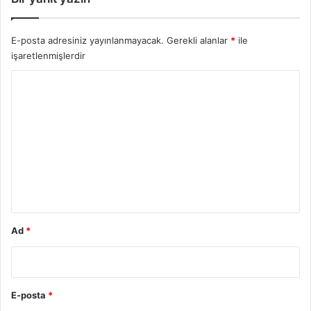
E-posta adresiniz yayınlanmayacak.
Gerekli alanlar
*
ile
işaretlenmişlerdir
Y
o
r
u
m
*
Ad
*
E-posta
*