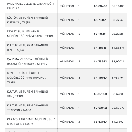
PAMUKKALE BELEDİYE BAŞKANLIĞI /
MÜHENDİS
1
85,89406
85,89406
DENİZLİ /
KÜLTÜR VE TURİZM BAKANLIĞI /
MÜHENDİS
1
85,76147
85,76147
KÜTAHYA / TAŞRA
DEVLET SU İŞLERİ GENEL
MÜHENDİS
3
85,13516
88,29215
MÜDÜRLÜĞÜ / DİYARBAKIR / TAŞRA
KÜLTÜR VE TURİZM BAKANLIĞI /
MÜHENDİS
1
84,85816
84,85816
RİZE / TAŞRA
ÇALIŞMA VE SOSYAL GÜVENLİK
MÜHENDİS
2
84,75353
88,92014
BAKANLIĞI / ANKARA / MERKEZ
DEVLET SU İŞLERİ GENEL
MÜDÜRLÜĞÜ / KASTAMONU /
MÜHENDİS
3
84,49010
87,63194
TAŞRA
KÜLTÜR VE TURİZM BAKANLIĞI /
MÜHENDİS
1
83,67809
83,67809
VAN / TAŞRA
KÜLTÜR VE TURİZM BAKANLIĞI /
MÜHENDİS
1
83,63072
83,63072
TRABZON / TAŞRA
KARAYOLLARI GENEL MÜDÜRLÜĞÜ /
MÜHENDİS
2
83,53010
84,21502
DİYARBAKIR / TAŞRA