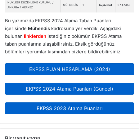
NÜKLEER DÜZENLEME KURUMU /
MÜHENDİS
1
67,47353
67,47353
ANKARA / MERKEZ
Bu yazımızda EKPSS 2024 Atama Taban Puanları
içerisinde
Mühendis
kadrosuna yer verdik. Aşağıdaki
bulunan
linklerden
istediğiniz bölümün EKPSS Atama
taban puanlarına ulaşabilirsiniz. Eksik gördüğünüz
bölümleri yorumlar kısmından bizlere bildirebilirsiniz.
EKPSS PUAN HESAPLAMA (2024)
EKPSS 2024 Atama Puanları (Güncel)
EKPSS 2023 Atama Puanları
Bir yanıt yazın