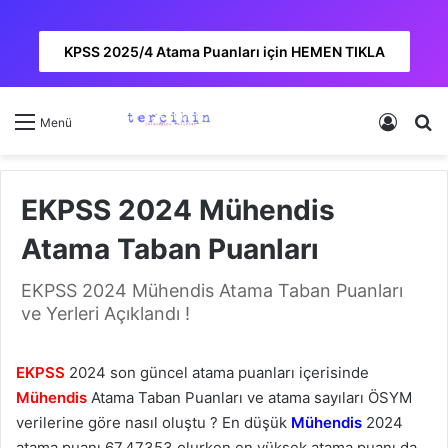
KPSS 2025/4 Atama Puanları için HEMEN TIKLA
Kayıt 
A
Menü
EKPSS 2024 Mühendis
Atama Taban Puanları
EKPSS 2024 Mühendis Atama Taban Puanları
ve Yerleri Açıklandı !
EKPSS
2024 son güncel atama puanları içerisinde
Mühendis
Atama Taban Puanları ve atama sayıları ÖSYM
verilerine göre nasıl oluştu ? En düşük
Mühendis
2024
atama puanı 67,47353 olurken en yüksek atama puanı da