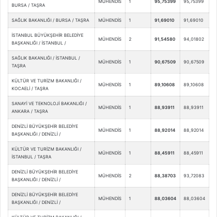
MÜHENDİS
1
95,75399
95,75399
BURSA / TAŞRA
SAĞLIK BAKANLIĞI / BURSA / TAŞRA
MÜHENDİS
1
91,69010
91,69010
İSTANBUL BÜYÜKŞEHİR BELEDİYE
MÜHENDİS
2
91,54580
94,01802
BAŞKANLIĞI / İSTANBUL /
SAĞLIK BAKANLIĞI / İSTANBUL /
MÜHENDİS
1
90,67509
90,67509
TAŞRA
KÜLTÜR VE TURİZM BAKANLIĞI /
MÜHENDİS
1
89,10608
89,10608
KOCAELİ / TAŞRA
SANAYİ VE TEKNOLOJİ BAKANLIĞI /
MÜHENDİS
1
88,93911
88,93911
ANKARA / TAŞRA
DENİZLİ BÜYÜKŞEHİR BELEDİYE
MÜHENDİS
1
88,92014
88,92014
BAŞKANLIĞI / DENİZLİ /
KÜLTÜR VE TURİZM BAKANLIĞI /
MÜHENDİS
1
88,45911
88,45911
İSTANBUL / TAŞRA
DENİZLİ BÜYÜKŞEHİR BELEDİYE
MÜHENDİS
2
88,38703
93,72083
BAŞKANLIĞI / DENİZLİ /
DENİZLİ BÜYÜKŞEHİR BELEDİYE
MÜHENDİS
1
88,03604
88,03604
BAŞKANLIĞI / DENİZLİ /