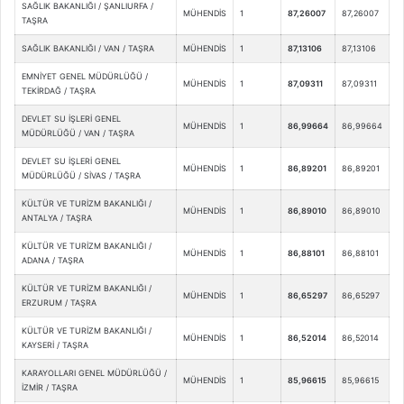
SAĞLIK BAKANLIĞI / ŞANLIURFA /
MÜHENDİS
1
87,26007
87,26007
TAŞRA
SAĞLIK BAKANLIĞI / VAN / TAŞRA
MÜHENDİS
1
87,13106
87,13106
EMNİYET GENEL MÜDÜRLÜĞÜ /
MÜHENDİS
1
87,09311
87,09311
TEKİRDAĞ / TAŞRA
DEVLET SU İŞLERİ GENEL
MÜHENDİS
1
86,99664
86,99664
MÜDÜRLÜĞÜ / VAN / TAŞRA
DEVLET SU İŞLERİ GENEL
MÜHENDİS
1
86,89201
86,89201
MÜDÜRLÜĞÜ / SİVAS / TAŞRA
KÜLTÜR VE TURİZM BAKANLIĞI /
MÜHENDİS
1
86,89010
86,89010
ANTALYA / TAŞRA
KÜLTÜR VE TURİZM BAKANLIĞI /
MÜHENDİS
1
86,88101
86,88101
ADANA / TAŞRA
KÜLTÜR VE TURİZM BAKANLIĞI /
MÜHENDİS
1
86,65297
86,65297
ERZURUM / TAŞRA
KÜLTÜR VE TURİZM BAKANLIĞI /
MÜHENDİS
1
86,52014
86,52014
KAYSERİ / TAŞRA
KARAYOLLARI GENEL MÜDÜRLÜĞÜ /
MÜHENDİS
1
85,96615
85,96615
İZMİR / TAŞRA