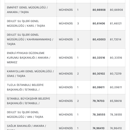
EMNİYET GENEL MÜDÜRLÜĞÜ /
MÜHENDİS
1
80,66908
80,66908
ANKARA / TAŞRA
DEVLET SU İŞLERİ GENEL
MÜHENDİS
3
80,61406
81,46021
MÜDÜRLÜĞÜ / KARS / TAŞRA
DEVLET SU İŞLERİ GENEL
MÜDÜRLÜĞÜ / KAHRAMANMARAŞ /
MÜHENDİS
3
80,43003
81,72014
TAŞRA
ENERJİ PİYASASI DÜZENLEME
KURUMU BAŞKANLIĞI / ANKARA /
MÜHENDİS
1
80,33516
80,33516
MERKEZ
KARAYOLLARI GENEL MÜDÜRLÜĞÜ /
MÜHENDİS
2
80,30102
80,72219
SİVAS / TAŞRA
TUZLA (İSTANBUL) BELEDİYE
MÜHENDİS
1
80,09611
80,09611
BAŞKANLIĞI / İSTANBUL /
İSTANBUL BÜYÜKŞEHİR BELEDİYE
MÜHENDİS
2
79,74703
85,59618
BAŞKANLIĞI / İSTANBUL /
DEVLET SU İŞLERİ GENEL
MÜHENDİS
1
78,38555
78,38555
MÜDÜRLÜĞÜ / VAN / TAŞRA
SAĞLIK BAKANLIĞI / ANKARA /
MÜHENDİS
1
74,96410
74,96410