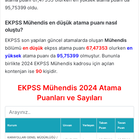
95,75399 oldu.
EKPSS Mühendis en düşük atama puanı nasıl
oluştu?
EKPSS son yapılan güncel atamalarda oluşan
Mühendis
bölümü
en düşük
ekpss atama puanı
67,47353
olurken
en
yüksek
atama puanı da
95,75399
olmuştur. Bununla
birlikte 2024 EKPSS Mühendis kadrosu için açılan
kontenjan ise
90
kişidir.
EKPSS Mühendis 2024 Atama
Puanları ve Sayıları
Taban
Tavan
Kurum
Unvan
Yerleşen
Puan
Puan
KARAYOLLARI GENEL MÜDÜRLÜĞÜ /