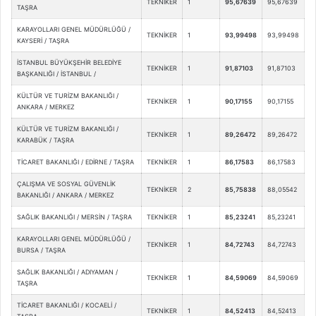
TEKNİKER
1
95,67639
95,67639
TAŞRA
KARAYOLLARI GENEL MÜDÜRLÜĞÜ /
TEKNİKER
1
93,99498
93,99498
KAYSERİ / TAŞRA
İSTANBUL BÜYÜKŞEHİR BELEDİYE
TEKNİKER
1
91,87103
91,87103
BAŞKANLIĞI / İSTANBUL /
KÜLTÜR VE TURİZM BAKANLIĞI /
TEKNİKER
1
90,17155
90,17155
ANKARA / MERKEZ
KÜLTÜR VE TURİZM BAKANLIĞI /
TEKNİKER
1
89,26472
89,26472
KARABÜK / TAŞRA
TİCARET BAKANLIĞI / EDİRNE / TAŞRA
TEKNİKER
1
86,17583
86,17583
ÇALIŞMA VE SOSYAL GÜVENLİK
TEKNİKER
2
85,75838
88,05542
BAKANLIĞI / ANKARA / MERKEZ
SAĞLIK BAKANLIĞI / MERSİN / TAŞRA
TEKNİKER
1
85,23241
85,23241
KARAYOLLARI GENEL MÜDÜRLÜĞÜ /
TEKNİKER
1
84,72743
84,72743
BURSA / TAŞRA
SAĞLIK BAKANLIĞI / ADIYAMAN /
TEKNİKER
1
84,59069
84,59069
TAŞRA
TİCARET BAKANLIĞI / KOCAELİ /
TEKNİKER
1
84,52413
84,52413