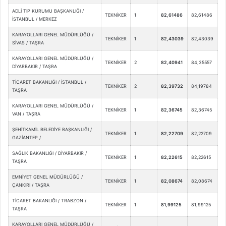
ADLİ TIP KURUMU BAŞKANLIĞI /
TEKNİKER
1
82,61486
82,61486
İSTANBUL / MERKEZ
KARAYOLLARI GENEL MÜDÜRLÜĞÜ /
TEKNİKER
1
82,43039
82,43039
SİVAS / TAŞRA
KARAYOLLARI GENEL MÜDÜRLÜĞÜ /
TEKNİKER
2
82,40941
84,35557
DİYARBAKIR / TAŞRA
TİCARET BAKANLIĞI / İSTANBUL /
TEKNİKER
2
82,39732
84,19784
TAŞRA
KARAYOLLARI GENEL MÜDÜRLÜĞÜ /
TEKNİKER
1
82,36745
82,36745
VAN / TAŞRA
ŞEHİTKAMİL BELEDİYE BAŞKANLIĞI /
TEKNİKER
1
82,22709
82,22709
GAZİANTEP /
SAĞLIK BAKANLIĞI / DİYARBAKIR /
TEKNİKER
1
82,22615
82,22615
TAŞRA
EMNİYET GENEL MÜDÜRLÜĞÜ /
TEKNİKER
1
82,08674
82,08674
ÇANKIRI / TAŞRA
TİCARET BAKANLIĞI / TRABZON /
TEKNİKER
1
81,99125
81,99125
TAŞRA
KARAYOLLARI GENEL MÜDÜRLÜĞÜ /