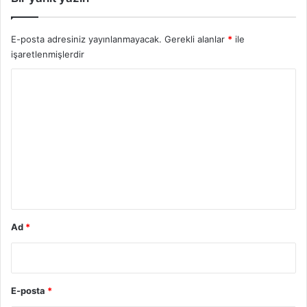
E-posta adresiniz yayınlanmayacak.
Gerekli alanlar
*
ile
işaretlenmişlerdir
Y
o
r
u
m
*
Ad
*
E-posta
*