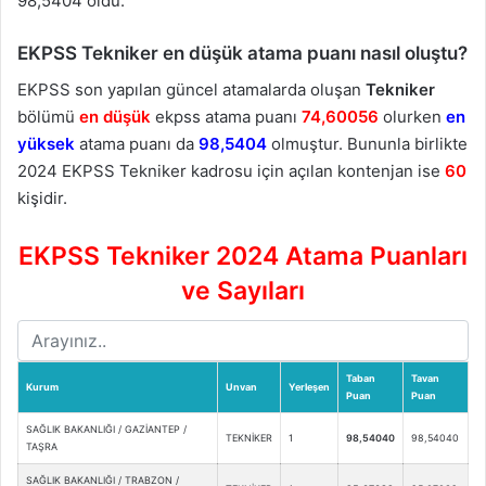
98,5404 oldu.
EKPSS Tekniker en düşük atama puanı nasıl oluştu?
EKPSS son yapılan güncel atamalarda oluşan
Tekniker
bölümü
en düşük
ekpss atama puanı
74,60056
olurken
en
yüksek
atama puanı da
98,5404
olmuştur. Bununla birlikte
2024 EKPSS Tekniker kadrosu için açılan kontenjan ise
60
kişidir.
EKPSS Tekniker 2024 Atama Puanları
ve Sayıları
Taban
Tavan
Kurum
Unvan
Yerleşen
Puan
Puan
SAĞLIK BAKANLIĞI / GAZİANTEP /
TEKNİKER
1
98,54040
98,54040
TAŞRA
SAĞLIK BAKANLIĞI / TRABZON /