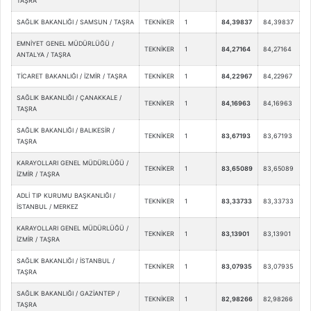
TAŞRA
SAĞLIK BAKANLIĞI / SAMSUN / TAŞRA
TEKNİKER
1
84,39837
84,39837
EMNİYET GENEL MÜDÜRLÜĞÜ /
TEKNİKER
1
84,27164
84,27164
ANTALYA / TAŞRA
TİCARET BAKANLIĞI / İZMİR / TAŞRA
TEKNİKER
1
84,22967
84,22967
SAĞLIK BAKANLIĞI / ÇANAKKALE /
TEKNİKER
1
84,16963
84,16963
TAŞRA
SAĞLIK BAKANLIĞI / BALIKESİR /
TEKNİKER
1
83,67193
83,67193
TAŞRA
KARAYOLLARI GENEL MÜDÜRLÜĞÜ /
TEKNİKER
1
83,65089
83,65089
İZMİR / TAŞRA
ADLİ TIP KURUMU BAŞKANLIĞI /
TEKNİKER
1
83,33733
83,33733
İSTANBUL / MERKEZ
KARAYOLLARI GENEL MÜDÜRLÜĞÜ /
TEKNİKER
1
83,13901
83,13901
İZMİR / TAŞRA
SAĞLIK BAKANLIĞI / İSTANBUL /
TEKNİKER
1
83,07935
83,07935
TAŞRA
SAĞLIK BAKANLIĞI / GAZİANTEP /
TEKNİKER
1
82,98266
82,98266
TAŞRA