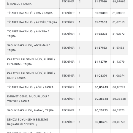
TEKNİKER
2
81,97460
88,97062
İSTANBUL / TAŞRA
TİCARET BAKANLIĞI / VAN / TAŞRA
TEKNİKER
1
81,69390
81,69390
TİCARET BAKANLIĞI / ARTVİN / TAŞRA
TEKNİKER
1
81,67653
81,67653
TİCARET BAKANLIĞI / ANKARA /
TEKNİKER
1
81,62372
81,62372
TAŞRA
SAĞLIK BAKANLIĞI / ADIYAMAN /
TEKNİKER
1
81,57453
81,57453
TAŞRA
KARAYOLLARI GENEL MÜDÜRLÜĞÜ /
TEKNİKER
1
81,43779
81,43779
ERZURUM / TAŞRA
KARAYOLLARI GENEL MÜDÜRLÜĞÜ /
TEKNİKER
1
81,08374
81,08374
KARS / TAŞRA
TİCARET BAKANLIĞI / AĞRI / TAŞRA
TEKNİKER
1
80,85249
80,85249
EMNİYET GENEL MÜDÜRLÜĞÜ /
TEKNİKER
1
80,36848
80,36848
YOZGAT / TAŞRA
SAĞLIK BAKANLIĞI / HATAY / TAŞRA
TEKNİKER
1
80,25273
80,25273
DENİZLİ BÜYÜKŞEHİR BELEDİYE
TEKNİKER
1
80,08778
80,08778
BAŞKANLIĞI / DENİZLİ /