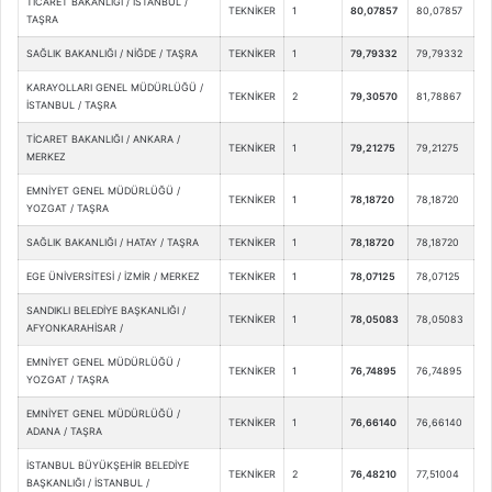
TİCARET BAKANLIĞI / İSTANBUL /
TEKNİKER
1
80,07857
80,07857
TAŞRA
SAĞLIK BAKANLIĞI / NİĞDE / TAŞRA
TEKNİKER
1
79,79332
79,79332
KARAYOLLARI GENEL MÜDÜRLÜĞÜ /
TEKNİKER
2
79,30570
81,78867
İSTANBUL / TAŞRA
TİCARET BAKANLIĞI / ANKARA /
TEKNİKER
1
79,21275
79,21275
MERKEZ
EMNİYET GENEL MÜDÜRLÜĞÜ /
TEKNİKER
1
78,18720
78,18720
YOZGAT / TAŞRA
SAĞLIK BAKANLIĞI / HATAY / TAŞRA
TEKNİKER
1
78,18720
78,18720
EGE ÜNİVERSİTESİ / İZMİR / MERKEZ
TEKNİKER
1
78,07125
78,07125
SANDIKLI BELEDİYE BAŞKANLIĞI /
TEKNİKER
1
78,05083
78,05083
AFYONKARAHİSAR /
EMNİYET GENEL MÜDÜRLÜĞÜ /
TEKNİKER
1
76,74895
76,74895
YOZGAT / TAŞRA
EMNİYET GENEL MÜDÜRLÜĞÜ /
TEKNİKER
1
76,66140
76,66140
ADANA / TAŞRA
İSTANBUL BÜYÜKŞEHİR BELEDİYE
TEKNİKER
2
76,48210
77,51004
BAŞKANLIĞI / İSTANBUL /