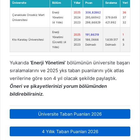
Üniversite
Bölüm
Yıllar
Puan
Sıralama
Yerl
Enerji
2025
306,82862
36
Çanakkale Onsekiz Mart
Yönetimi
2024
295,66942
379.849
37
Üniversitesi
(4 Yıllık)
2023
298,66829
421.992
32
Enerji
2025
191,86219
1
Yönetimi
Kto Karatay Üniversitesi
2024
186,0666
1.639.517
6
(Ücretli) (4
2023
Dolmadı
Dolmadı
3
Yıllık)
Yukarıda
‘Enerji Yönetimi’
bölümünün üniversite başarı
sıralamalarını ve 2025 yks taban puanlarını yök atlas
verilerine göre son 4 yıl olacak şekilde paylaştık.
Öneri ve şikayetlerinizi yorum bölümünden
bildirebilirsiniz.
Üniversite Taban Puanları 2026
4 Yıllık Taban Puanları 2026