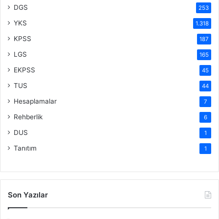
DGS
253
YKS
1.318
KPSS
187
LGS
165
EKPSS
45
TUS
44
Hesaplamalar
7
Rehberlik
6
DUS
1
Tanıtım
1
Son Yazılar