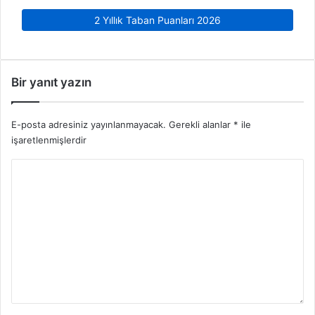
2 Yıllık Taban Puanları 2026
Bir yanıt yazın
E-posta adresiniz yayınlanmayacak.
Gerekli alanlar
*
ile
işaretlenmişlerdir
Y
o
r
u
m
*