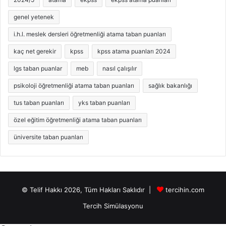
genel yetenek
i.h.l. meslek dersleri öğretmenliği atama taban puanları
kaç net gerekir
kpss
kpss atama puanları 2024
lgs taban puanlar
meb
nasıl çalışılır
psikoloji öğretmenliği atama taban puanları
sağlık bakanlığı
tus taban puanları
yks taban puanları
özel eğitim öğretmenliği atama taban puanları
üniversite taban puanları
© Telif Hakkı 2026, Tüm Hakları Saklıdır |
tercihin.com
Tercih Simülasyonu