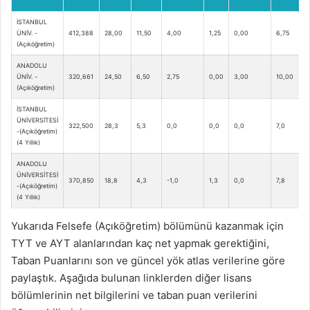
İSTANBUL
ÜNİV. -
412,388
28,00
11,50
4,00
1,25
0,00
6,75
(Açıköğretim)
ANADOLU
ÜNİV. -
320,661
24,50
6,50
2,75
0,00
3,00
10,00
(Açıköğretim)
İSTANBUL
ÜNİVERSİTESİ
322,500
28,3
5,3
0,0
0,0
0,0
7,0
-(Açıköğretim)
(4 Yıllık)
ANADOLU
ÜNİVERSİTESİ
370,850
18,8
4,3
-1,0
1,3
0,0
7,8
-(Açıköğretim)
(4 Yıllık)
Yukarıda Felsefe (Açıköğretim) bölümünü kazanmak için
TYT ve AYT alanlarından kaç net yapmak gerektiğini,
Taban Puanlarını son ve güncel yök atlas verilerine göre
paylaştık. Aşağıda bulunan linklerden diğer lisans
bölümlerinin net bilgilerini ve taban puan verilerini