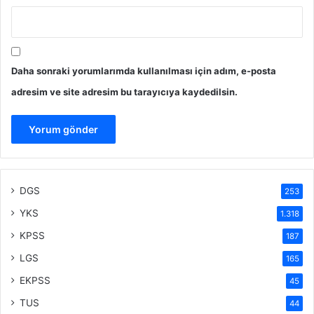
Daha sonraki yorumlarımda kullanılması için adım, e-posta
adresim ve site adresim bu tarayıcıya kaydedilsin.
DGS
253
YKS
1.318
KPSS
187
LGS
165
EKPSS
45
TUS
44