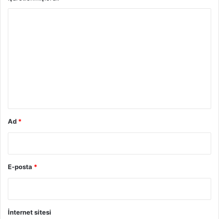
Y
o
r
u
m
*
Ad
*
E-posta
*
İnternet sitesi