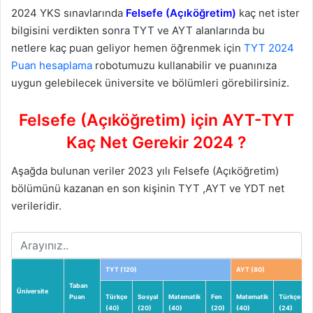
2024 YKS sınavlarında
Felsefe (Açıköğretim)
kaç net ister
bilgisini verdikten sonra TYT ve AYT alanlarında bu
netlere kaç puan geliyor hemen öğrenmek için
TYT 2024
Puan hesaplama
robotumuzu kullanabilir ve puanınıza
uygun gelebilecek üniversite ve bölümleri görebilirsiniz.
Felsefe (Açıköğretim) için AYT-TYT
Kaç Net Gerekir 2024 ?
Aşağda bulunan veriler 2023 yılı Felsefe (Açıköğretim)
bölümünü kazanan en son kişinin TYT ,AYT ve YDT net
verileridir.
TYT (120)
AYT (80)
Taban
Üniversite
Puan
Türkçe
Sosyal
Matematik
Fen
Matematik
Türkçe
(40)
(20)
(40)
(20)
(40)
(24)