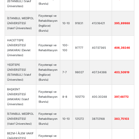
(İSTANBUL) (Vakıf
(Burslu)
Üniversitesi)
Fizyoterapi ve
İSTANBUL MEDİPOL
Rehabilitasyon
ÜNİVERSİTESİ
10-10
91831
413.16421
395,89988
(İngilizce)
(Vakıf Üniversitesi)
(Burslu)
HACETTEPE
ÜNİVERSİTESİ
Fizyoterapi ve
100-
97777
407.57365
406,39246
(ANKARA) (Devlet
Rehabilitasyon
100
Üniversitesi)
YEDİTEPE
Fizyoterapi ve
ÜNİVERSİTESİ
Rehabilitasyon
7-7
98027
407.34386
403,50919
(İSTANBUL) (Vakıf
(İngilizce)
Üniversitesi)
(Burslu)
BAŞKENT
Fizyoterapi ve
ÜNİVERSİTESİ
Rehabilitasyon
8-8
105770
400.30248
397,48772
(ANKARA) (Vakıf
(Burslu)
Üniversitesi)
İSTANBUL MEDİPOL
Fizyoterapi ve
ÜNİVERSİTESİ
Rehabilitasyon
10-10
121272
387.12168
383,75103
(Vakıf Üniversitesi)
(Burslu)
BEZM-İ ÂLEM VAKIF
Fizyoterapi ve
ÜNİVERSİTESİ