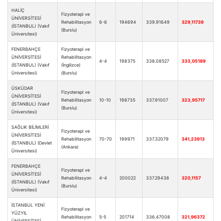
HALİÇ
Fizyoterapi ve
ÜNİVERSİTESİ
Rehabilitasyon
6-6
194694
339.91649
329,11739
(İSTANBUL) (Vakıf
(Burslu)
Üniversitesi)
FENERBAHÇE
Fizyoterapi ve
ÜNİVERSİTESİ
Rehabilitasyon
4-4
198375
338.08527
333,05189
(İSTANBUL) (Vakıf
(İngilizce)
Üniversitesi)
(Burslu)
ÜSKÜDAR
Fizyoterapi ve
ÜNİVERSİTESİ
Rehabilitasyon
10-10
198735
337.91007
323,95717
(İSTANBUL) (Vakıf
(Burslu)
Üniversitesi)
SAĞLIK BİLİMLERİ
Fizyoterapi ve
ÜNİVERSİTESİ
Rehabilitasyon
70-70
199971
337.32079
341,23913
(İSTANBUL) (Devlet
(Ankara)
Üniversitesi)
FENERBAHÇE
Fizyoterapi ve
ÜNİVERSİTESİ
Rehabilitasyon
4-4
200022
337.29438
320,1157
(İSTANBUL) (Vakıf
(Burslu)
Üniversitesi)
İSTANBUL YENİ
Fizyoterapi ve
YÜZYIL
Rehabilitasyon
5-5
201714
336.47008
321,96372
ÜNİVERSİTESİ