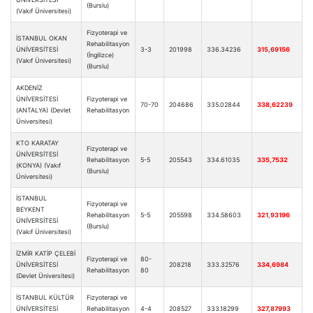
(Burslu)
(Vakıf Üniversitesi)
Fizyoterapi ve
İSTANBUL OKAN
Rehabilitasyon
ÜNİVERSİTESİ
3-3
201998
336.34236
315,69156
(İngilizce)
(Vakıf Üniversitesi)
(Burslu)
AKDENİZ
ÜNİVERSİTESİ
Fizyoterapi ve
70-70
204686
335.02844
338,62239
(ANTALYA) (Devlet
Rehabilitasyon
Üniversitesi)
KTO KARATAY
Fizyoterapi ve
ÜNİVERSİTESİ
Rehabilitasyon
5-5
205543
334.61035
335,7532
(KONYA) (Vakıf
(Burslu)
Üniversitesi)
İSTANBUL
Fizyoterapi ve
BEYKENT
Rehabilitasyon
5-5
205598
334.58603
321,93196
ÜNİVERSİTESİ
(Burslu)
(Vakıf Üniversitesi)
İZMİR KATİP ÇELEBİ
Fizyoterapi ve
80-
ÜNİVERSİTESİ
208218
333.32576
334,6984
Rehabilitasyon
80
(Devlet Üniversitesi)
İSTANBUL KÜLTÜR
Fizyoterapi ve
ÜNİVERSİTESİ
Rehabilitasyon
4-4
208527
333.18299
327,87993