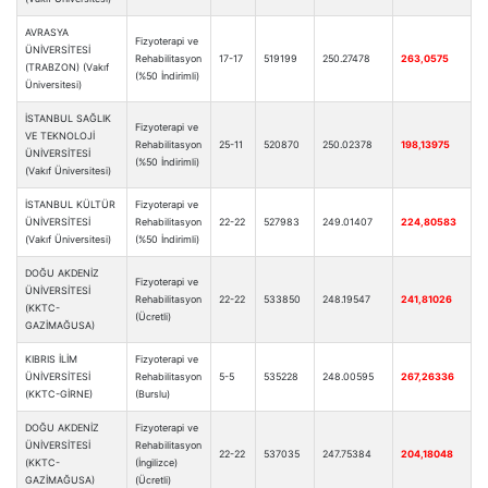
AVRASYA
Fizyoterapi ve
ÜNİVERSİTESİ
Rehabilitasyon
17-17
519199
250.27478
263,0575
(TRABZON) (Vakıf
(%50 İndirimli)
Üniversitesi)
İSTANBUL SAĞLIK
Fizyoterapi ve
VE TEKNOLOJİ
Rehabilitasyon
25-11
520870
250.02378
198,13975
ÜNİVERSİTESİ
(%50 İndirimli)
(Vakıf Üniversitesi)
İSTANBUL KÜLTÜR
Fizyoterapi ve
ÜNİVERSİTESİ
Rehabilitasyon
22-22
527983
249.01407
224,80583
(Vakıf Üniversitesi)
(%50 İndirimli)
DOĞU AKDENİZ
Fizyoterapi ve
ÜNİVERSİTESİ
Rehabilitasyon
22-22
533850
248.19547
241,81026
(KKTC-
(Ücretli)
GAZİMAĞUSA)
KIBRIS İLİM
Fizyoterapi ve
ÜNİVERSİTESİ
Rehabilitasyon
5-5
535228
248.00595
267,26336
(KKTC-GİRNE)
(Burslu)
DOĞU AKDENİZ
Fizyoterapi ve
ÜNİVERSİTESİ
Rehabilitasyon
22-22
537035
247.75384
204,18048
(KKTC-
(İngilizce)
GAZİMAĞUSA)
(Ücretli)