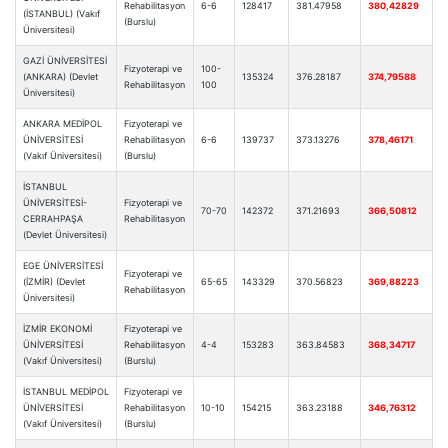
Rehabilitasyon
6-6
128417
381.47958
380,42829
(İSTANBUL) (Vakıf
(Burslu)
Üniversitesi)
GAZİ ÜNİVERSİTESİ
Fizyoterapi ve
100-
(ANKARA) (Devlet
135324
376.28187
374,79588
Rehabilitasyon
100
Üniversitesi)
ANKARA MEDİPOL
Fizyoterapi ve
ÜNİVERSİTESİ
Rehabilitasyon
6-6
139737
373.13276
378,46171
(Vakıf Üniversitesi)
(Burslu)
İSTANBUL
ÜNİVERSİTESİ-
Fizyoterapi ve
70-70
142372
371.21693
366,50812
CERRAHPAŞA
Rehabilitasyon
(Devlet Üniversitesi)
EGE ÜNİVERSİTESİ
Fizyoterapi ve
(İZMİR) (Devlet
65-65
143329
370.56823
369,88223
Rehabilitasyon
Üniversitesi)
İZMİR EKONOMİ
Fizyoterapi ve
ÜNİVERSİTESİ
Rehabilitasyon
4-4
153283
363.84583
368,34717
(Vakıf Üniversitesi)
(Burslu)
İSTANBUL MEDİPOL
Fizyoterapi ve
ÜNİVERSİTESİ
Rehabilitasyon
10-10
154215
363.23188
346,76312
(Vakıf Üniversitesi)
(Burslu)