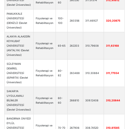
ÜNİVERSİTESİ
260250
311.51374
313,95812
Rehabilitasyon
60
(Devlet Üniversitesi)
PAMUKKALE
ÜNİVERSİTESİ
Fizyoterapi ve
100-
260356
311.46927
320,20875
(DENİZLİ) (Devlet
Rehabilitasyon
100
Üniversitesi)
ALANYA ALAADDİN
KEYKUBAT
Fizyoterapi ve
ÜNİVERSİTESİ
65-65
262203
310.79608
311,63168
Rehabilitasyon
(ANTALYA) (Devlet
Üniversitesi)
SÜLEYMAN
DEMİREL
Fizyoterapi ve
80-
ÜNİVERSİTESİ
263488
310.30884
311,77554
Rehabilitasyon
82
(ISPARTA) (Devlet
Üniversitesi)
SAKARYA
UYGULAMALI
Fizyoterapi ve
60-
BİLİMLER
266810
309.12408
310,20644
Rehabilitasyon
60
ÜNİVERSİTESİ
(Devlet Üniversitesi)
BANDIRMA ONYEDİ
EYLÜL
Fizyoterapi ve
ÜNİVERSİTESİ
70-70
267906
308.74520
310,81585