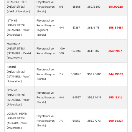
İSTANBUL BİLGİ
Fizyoterapi ve
ÜNİVERSİTESİ
Rehabilitasyon
5-5
155865
362.13807
351,00928
(Vakıf Üniversitesi)
(Burslu)
İSTİNYE
Fizyoterapi ve
ÜNİVERSİTESİ
Rehabilitasyon
4-4
157267
361.19178
355,84457
(İSTANBUL) (Vakıf
(İngilizce)
Üniversitesi)
(Burslu)
MARMARA
ÜNİVERSİTESİ
Fizyoterapi ve
100-
157394
361.11582
353,17057
(İSTANBUL) (Devlet
Rehabilitasyon
100
Üniversitesi)
BİRUNİ
Fizyoterapi ve
ÜNİVERSİTESİ
Rehabilitasyon
7-7
160890
358.90083
344,73332
(İSTANBUL) (Vakıf
(Burslu)
Üniversitesi)
İSTİNYE
Fizyoterapi ve
ÜNİVERSİTESİ
Rehabilitasyon
4-4
164597
356.64015
355,13312
(İSTANBUL) (Vakıf
(Burslu)
Üniversitesi)
LOKMAN HEKİM
Fizyoterapi ve
ÜNİVERSİTESİ
Rehabilitasyon
7-7
165552
356.07773
360,55327
(ANKARA) (Vakıf
(Burslu)
Üniversitesi)