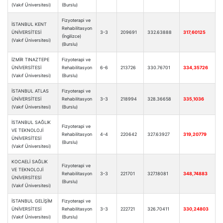
(Vakıf Üniversitesi)
(Burslu)
Fizyoterapi ve
İSTANBUL KENT
Rehabilitasyon
ÜNİVERSİTESİ
3-3
209691
332.63888
317,60125
(İngilizce)
(Vakıf Üniversitesi)
(Burslu)
İZMİR TINAZTEPE
Fizyoterapi ve
ÜNİVERSİTESİ
Rehabilitasyon
6-6
213726
330.76701
334,35726
(Vakıf Üniversitesi)
(Burslu)
İSTANBUL ATLAS
Fizyoterapi ve
ÜNİVERSİTESİ
Rehabilitasyon
3-3
218994
328.36658
335,1036
(Vakıf Üniversitesi)
(Burslu)
İSTANBUL SAĞLIK
Fizyoterapi ve
VE TEKNOLOJİ
Rehabilitasyon
4-4
220642
327.63927
319,20779
ÜNİVERSİTESİ
(Burslu)
(Vakıf Üniversitesi)
KOCAELİ SAĞLIK
Fizyoterapi ve
VE TEKNOLOJİ
Rehabilitasyon
3-3
221701
327.18081
348,74883
ÜNİVERSİTESİ
(Burslu)
(Vakıf Üniversitesi)
İSTANBUL GELİŞİM
Fizyoterapi ve
ÜNİVERSİTESİ
Rehabilitasyon
3-3
222721
326.70411
330,24803
(Vakıf Üniversitesi)
(Burslu)