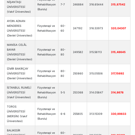
NİŞANTAŞI
Rehabilitasyon
7-7
246884
316.65444
315,87542
ÜNİVERSİTESİ
(Burslu)
(Vakıf Üniversitesi)
AYDIN ADNAN
MENDERES
Fizyoterapi ve
60-
247192
316.53973
320,04307
ÜNİVERSİTESİ
Rehabilitasyon
60
(Devlet Üniversitesi)
MANİSA CELÂL
BAYAR
Fizyoterapi ve
80-
249582
315.56113
315,48645
ÜNİVERSİTESİ
Rehabilitasyon
80
(Devlet Üniversitesi)
İZMİR BAKIRÇAY
Fizyoterapi ve
80-
ÜNİVERSİTESİ
250860
315.05506
317,15692
Rehabilitasyon
80
(Devlet Üniversitesi)
İSTANBUL RUMELİ
Fizyoterapi ve
ÜNİVERSİTESİ
Rehabilitasyon
5-5
253368
314.05847
314,8678
(Vakıf Üniversitesi)
(Burslu)
TOROS
Fizyoterapi ve
ÜNİVERSİTESİ
Rehabilitasyon
6-6
255805
313.15309
330,89833
(MERSİN) (Vakıf
(Burslu)
Üniversitesi)
BALIKESİR
Fizyoterapi ve
60-