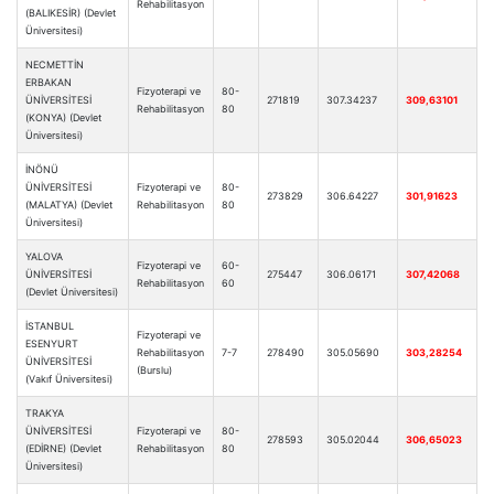
Rehabilitasyon
(BALIKESİR) (Devlet
Üniversitesi)
NECMETTİN
ERBAKAN
Fizyoterapi ve
80-
ÜNİVERSİTESİ
271819
307.34237
309,63101
Rehabilitasyon
80
(KONYA) (Devlet
Üniversitesi)
İNÖNÜ
ÜNİVERSİTESİ
Fizyoterapi ve
80-
273829
306.64227
301,91623
(MALATYA) (Devlet
Rehabilitasyon
80
Üniversitesi)
YALOVA
Fizyoterapi ve
60-
ÜNİVERSİTESİ
275447
306.06171
307,42068
Rehabilitasyon
60
(Devlet Üniversitesi)
İSTANBUL
Fizyoterapi ve
ESENYURT
Rehabilitasyon
7-7
278490
305.05690
303,28254
ÜNİVERSİTESİ
(Burslu)
(Vakıf Üniversitesi)
TRAKYA
ÜNİVERSİTESİ
Fizyoterapi ve
80-
278593
305.02044
306,65023
(EDİRNE) (Devlet
Rehabilitasyon
80
Üniversitesi)