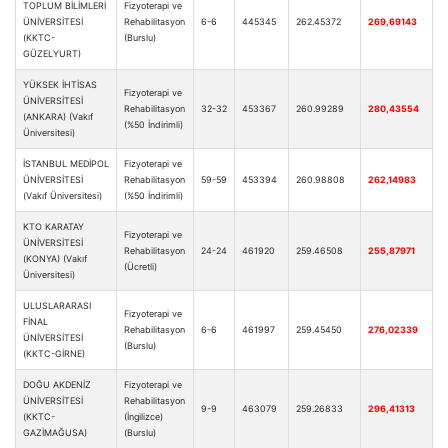
TOPLUM BİLİMLERİ
Fizyoterapi ve
ÜNİVERSİTESİ
Rehabilitasyon
6-6
445345
262.45372
269,69143
(KKTC-
(Burslu)
GÜZELYURT)
YÜKSEK İHTİSAS
Fizyoterapi ve
ÜNİVERSİTESİ
Rehabilitasyon
32-32
453367
260.99289
280,43554
(ANKARA) (Vakıf
(%50 İndirimli)
Üniversitesi)
İSTANBUL MEDİPOL
Fizyoterapi ve
ÜNİVERSİTESİ
Rehabilitasyon
59-59
453394
260.98808
262,14983
(Vakıf Üniversitesi)
(%50 İndirimli)
KTO KARATAY
Fizyoterapi ve
ÜNİVERSİTESİ
Rehabilitasyon
24-24
461920
259.46508
255,87971
(KONYA) (Vakıf
(Ücretli)
Üniversitesi)
ULUSLARARASI
Fizyoterapi ve
FİNAL
Rehabilitasyon
6-6
461997
259.45450
276,02339
ÜNİVERSİTESİ
(Burslu)
(KKTC-GİRNE)
DOĞU AKDENİZ
Fizyoterapi ve
ÜNİVERSİTESİ
Rehabilitasyon
9-9
463079
259.26833
296,41313
(KKTC-
(İngilizce)
GAZİMAĞUSA)
(Burslu)