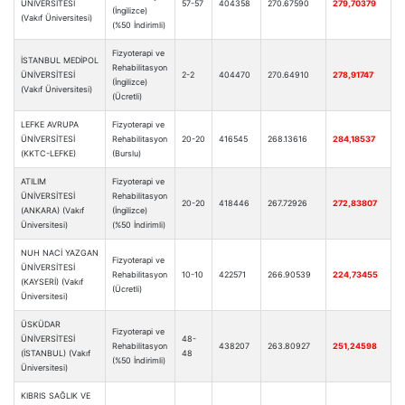
ÜNİVERSİTESİ
57-57
404358
270.67590
279,70379
(İngilizce)
(Vakıf Üniversitesi)
(%50 İndirimli)
Fizyoterapi ve
İSTANBUL MEDİPOL
Rehabilitasyon
ÜNİVERSİTESİ
2-2
404470
270.64910
278,91747
(İngilizce)
(Vakıf Üniversitesi)
(Ücretli)
LEFKE AVRUPA
Fizyoterapi ve
ÜNİVERSİTESİ
Rehabilitasyon
20-20
416545
268.13616
284,18537
(KKTC-LEFKE)
(Burslu)
ATILIM
Fizyoterapi ve
ÜNİVERSİTESİ
Rehabilitasyon
20-20
418446
267.72926
272,83807
(ANKARA) (Vakıf
(İngilizce)
Üniversitesi)
(%50 İndirimli)
NUH NACİ YAZGAN
Fizyoterapi ve
ÜNİVERSİTESİ
Rehabilitasyon
10-10
422571
266.90539
224,73455
(KAYSERİ) (Vakıf
(Ücretli)
Üniversitesi)
ÜSKÜDAR
Fizyoterapi ve
ÜNİVERSİTESİ
48-
Rehabilitasyon
438207
263.80927
251,24598
(İSTANBUL) (Vakıf
48
(%50 İndirimli)
Üniversitesi)
KIBRIS SAĞLIK VE