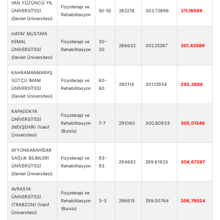
VAN YÜZÜNCÜ YIL
Fizyoterapi ve
ÜNİVERSİTESİ
50-50
282278
303.72896
311,16589
Rehabilitasyon
(Devlet Üniversitesi)
HATAY MUSTAFA
KEMAL
Fizyoterapi ve
30-
286632
302.25287
301,42686
ÜNİVERSİTESİ
Rehabilitasyon
30
(Devlet Üniversitesi)
KAHRAMANMARAŞ
SÜTÇÜ İMAM
Fizyoterapi ve
60-
290114
301.12934
295,3698
ÜNİVERSİTESİ
Rehabilitasyon
60
(Devlet Üniversitesi)
KAPADOKYA
Fizyoterapi ve
ÜNİVERSİTESİ
Rehabilitasyon
7-7
291060
300.80933
305,01346
(NEVŞEHİR) (Vakıf
(Burslu)
Üniversitesi)
AFYONKARAHİSAR
SAĞLIK BİLİMLERİ
Fizyoterapi ve
93-
294692
299.61923
304,67397
ÜNİVERSİTESİ
Rehabilitasyon
93
(Devlet Üniversitesi)
AVRASYA
Fizyoterapi ve
ÜNİVERSİTESİ
Rehabilitasyon
3-3
296615
299.00764
306,76024
(TRABZON) (Vakıf
(Burslu)
Üniversitesi)