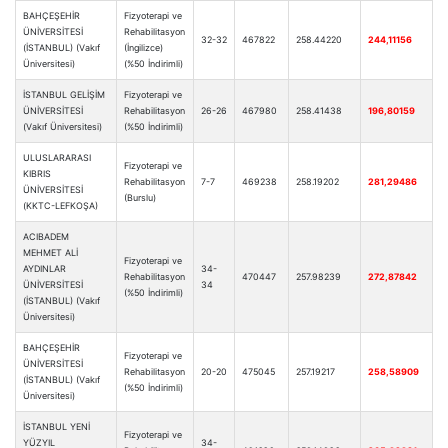
BAHÇEŞEHİR
Fizyoterapi ve
ÜNİVERSİTESİ
Rehabilitasyon
32-32
467822
258.44220
244,11156
(İSTANBUL) (Vakıf
(İngilizce)
Üniversitesi)
(%50 İndirimli)
İSTANBUL GELİŞİM
Fizyoterapi ve
ÜNİVERSİTESİ
Rehabilitasyon
26-26
467980
258.41438
196,80159
(Vakıf Üniversitesi)
(%50 İndirimli)
ULUSLARARASI
Fizyoterapi ve
KIBRIS
Rehabilitasyon
7-7
469238
258.19202
281,29486
ÜNİVERSİTESİ
(Burslu)
(KKTC-LEFKOŞA)
ACIBADEM
MEHMET ALİ
Fizyoterapi ve
AYDINLAR
34-
Rehabilitasyon
470447
257.98239
272,87842
ÜNİVERSİTESİ
34
(%50 İndirimli)
(İSTANBUL) (Vakıf
Üniversitesi)
BAHÇEŞEHİR
Fizyoterapi ve
ÜNİVERSİTESİ
Rehabilitasyon
20-20
475045
257.19217
258,58909
(İSTANBUL) (Vakıf
(%50 İndirimli)
Üniversitesi)
İSTANBUL YENİ
Fizyoterapi ve
YÜZYIL
34-