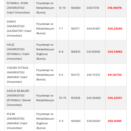
İSTANBUL AYDIN
Fizyoterapi ve
ÜNİVERSİTESİ
Rehabilitasyon
10-10
184680
345.17278
316,90076
(Vakıf Üniversitesi)
(Burslu)
SANKO
Fizyoterapi ve
ÜNİVERSİTESİ
Rehabilitasyon
7-7
185371
344.81487
328,28292
(GAZİANTEP) (Vakıf
(Burslu)
Üniversitesi)
HALİÇ
Fizyoterapi ve
ÜNİVERSİTESİ
Rehabilitasyon
6-6
188923
342.92650
334,54962
(İSTANBUL) (Vakıf
(İngilizce)
Üniversitesi)
(Burslu)
YÜKSEK İHTİSAS
Fizyoterapi ve
ÜNİVERSİTESİ
Rehabilitasyon
5-5
193172
340.70312
341,02734
(ANKARA) (Vakıf
(Burslu)
Üniversitesi)
SAĞLIK BİLİMLERİ
ÜNİVERSİTESİ
Fizyoterapi ve
70-70
193926
340.29480
335,42551
(İSTANBUL) (Devlet
Rehabilitasyon
Üniversitesi)
ATILIM
Fizyoterapi ve
ÜNİVERSİTESİ
Rehabilitasyon
3-3
194685
339.92087
350,14395
(ANKARA) (Vakıf
(İngilizce)
Üniversitesi)
(Burslu)