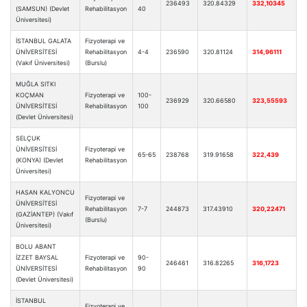
236493
320.84329
332,10345
(SAMSUN) (Devlet
Rehabilitasyon
40
Üniversitesi)
İSTANBUL GALATA
Fizyoterapi ve
ÜNİVERSİTESİ
Rehabilitasyon
4-4
236590
320.81124
314,96111
(Vakıf Üniversitesi)
(Burslu)
MUĞLA SITKI
KOÇMAN
Fizyoterapi ve
100-
236929
320.66580
323,55593
ÜNİVERSİTESİ
Rehabilitasyon
100
(Devlet Üniversitesi)
SELÇUK
ÜNİVERSİTESİ
Fizyoterapi ve
65-65
238768
319.91658
322,439
(KONYA) (Devlet
Rehabilitasyon
Üniversitesi)
HASAN KALYONCU
Fizyoterapi ve
ÜNİVERSİTESİ
Rehabilitasyon
7-7
244873
317.43910
320,22471
(GAZİANTEP) (Vakıf
(Burslu)
Üniversitesi)
BOLU ABANT
İZZET BAYSAL
Fizyoterapi ve
90-
246461
316.82265
316,1723
ÜNİVERSİTESİ
Rehabilitasyon
90
(Devlet Üniversitesi)
İSTANBUL
Fizyoterapi ve