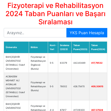
Fizyoterapi ve Rehabilitasyon
2024 Taban Puanları ve Başarı
Sıralaması
YKS Puan Hesapla
Kont-
Sıralama
Taban
Taban
Üniversite
Bölüm
Yerl
(2023)
Puanı(2023)
Puanı(2024)
BAHÇEŞEHİR
Fizyoterapi ve
ÜNİVERSİTESİ
Rehabilitasyon
5-5
63379
442.40489
417,79532
(İSTANBUL) (Vakıf
(İngilizce)
Üniversitesi)
(Burslu)
ACIBADEM
MEHMET ALİ
Fizyoterapi ve
AYDINLAR
Rehabilitasyon
5-5
78002
426.75470
409,50615
ÜNİVERSİTESİ
(Burslu)
(İSTANBUL) (Vakıf
Üniversitesi)
BAHÇEŞEHİR
Fizyoterapi ve
ÜNİVERSİTESİ
Rehabilitasyon
4-4
87617
417.09300
407,37028