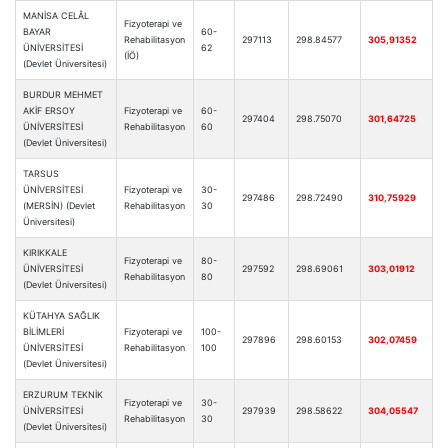
MANİSA CELÂL
Fizyoterapi ve
BAYAR
60-
Rehabilitasyon
297113
298.84577
305,91352
ÜNİVERSİTESİ
62
(İÖ)
(Devlet Üniversitesi)
BURDUR MEHMET
AKİF ERSOY
Fizyoterapi ve
60-
297404
298.75070
301,64725
ÜNİVERSİTESİ
Rehabilitasyon
60
(Devlet Üniversitesi)
TARSUS
ÜNİVERSİTESİ
Fizyoterapi ve
30-
297486
298.72490
310,75929
(MERSİN) (Devlet
Rehabilitasyon
30
Üniversitesi)
KIRIKKALE
Fizyoterapi ve
80-
ÜNİVERSİTESİ
297592
298.69061
303,01912
Rehabilitasyon
80
(Devlet Üniversitesi)
KÜTAHYA SAĞLIK
BİLİMLERİ
Fizyoterapi ve
100-
297896
298.60153
302,07459
ÜNİVERSİTESİ
Rehabilitasyon
100
(Devlet Üniversitesi)
ERZURUM TEKNİK
Fizyoterapi ve
30-
ÜNİVERSİTESİ
297939
298.58622
304,05547
Rehabilitasyon
30
(Devlet Üniversitesi)