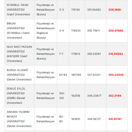
İSTANBUL OKAN
Fizyoterapi ve
ÜNİVERSİTESİ
Rehabilitasyon
3-3
174124
351.06482
326,1898
(Vakıf Üniversitesi)
(Burslu)
BİRUNİ
Fizyoterapi ve
ÜNİVERSİTESİ
Rehabilitasyon
4-4
174630
350.75611
358,67864
(İSTANBUL) (Vakıf
(İngilizce)
Üniversitesi)
(Burslu)
NUH NACİ YAZGAN
Fizyoterapi ve
ÜNİVERSİTESİ
Rehabilitasyon
7-7
175913
350.02091
310,94283
(KAYSERİ) (Vakıf
(Burslu)
Üniversitesi)
BURSA ULUDAĞ
Fizyoterapi ve
ÜNİVERSİTESİ
65-65
180769
347.30201
350,22626
Rehabilitasyon
(Devlet Üniversitesi)
DOKUZ EYLÜL
ÜNİVERSİTESİ
Fizyoterapi ve
100-
182518
346.33877
352,0144
(İZMİR) (Devlet
Rehabilitasyon
100
Üniversitesi)
ANKARA YILDIRIM
BEYAZIT
Fizyoterapi ve
80-
182651
346.26727
341,87147
ÜNİVERSİTESİ
Rehabilitasyon
80
(Devlet Üniversitesi)