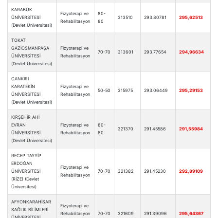
KARABÜK
Fizyoterapi ve
80-
ÜNİVERSİTESİ
313510
293.80781
295,62513
Rehabilitasyon
80
(Devlet Üniversitesi)
TOKAT
GAZİOSMANPAŞA
Fizyoterapi ve
70-70
313601
293.77654
294,96634
ÜNİVERSİTESİ
Rehabilitasyon
(Devlet Üniversitesi)
ÇANKIRI
KARATEKİN
Fizyoterapi ve
50-50
315975
293.06449
295,29153
ÜNİVERSİTESİ
Rehabilitasyon
(Devlet Üniversitesi)
KIRŞEHİR AHİ
EVRAN
Fizyoterapi ve
80-
321370
291.45586
291,55984
ÜNİVERSİTESİ
Rehabilitasyon
80
(Devlet Üniversitesi)
RECEP TAYYİP
ERDOĞAN
Fizyoterapi ve
ÜNİVERSİTESİ
70-70
321382
291.45230
292,89109
Rehabilitasyon
(RİZE) (Devlet
Üniversitesi)
AFYONKARAHİSAR
Fizyoterapi ve
SAĞLIK BİLİMLERİ
Rehabilitasyon
70-70
321609
291.39096
295,64367
ÜNİVERSİTESİ