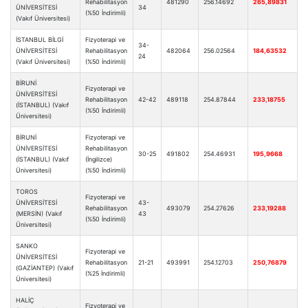
Rehabilitasyon
481290
256.14692
265,89831
ÜNİVERSİTESİ
34
(%50 İndirimli)
(Vakıf Üniversitesi)
İSTANBUL BİLGİ
Fizyoterapi ve
34-
ÜNİVERSİTESİ
Rehabilitasyon
482064
256.02564
184,63532
24
(Vakıf Üniversitesi)
(%50 İndirimli)
BİRUNİ
Fizyoterapi ve
ÜNİVERSİTESİ
Rehabilitasyon
42-42
489118
254.87844
233,18755
(İSTANBUL) (Vakıf
(%50 İndirimli)
Üniversitesi)
BİRUNİ
Fizyoterapi ve
ÜNİVERSİTESİ
Rehabilitasyon
30-25
491802
254.46931
195,9668
(İSTANBUL) (Vakıf
(İngilizce)
Üniversitesi)
(%50 İndirimli)
TOROS
Fizyoterapi ve
ÜNİVERSİTESİ
43-
Rehabilitasyon
493079
254.27626
233,19288
(MERSİN) (Vakıf
43
(%50 İndirimli)
Üniversitesi)
SANKO
Fizyoterapi ve
ÜNİVERSİTESİ
Rehabilitasyon
21-21
493991
254.12703
250,76879
(GAZİANTEP) (Vakıf
(%25 İndirimli)
Üniversitesi)
HALİÇ
Fizyoterapi ve