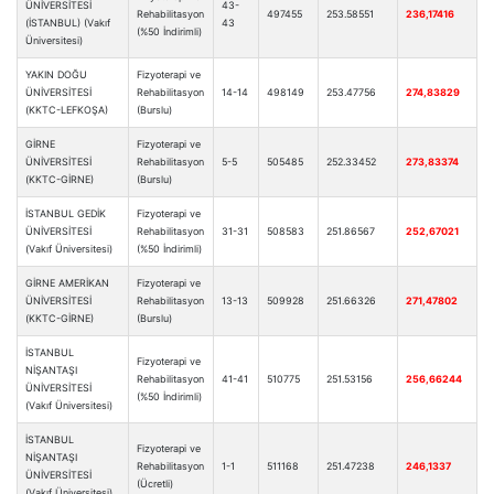
ÜNİVERSİTESİ
43-
Rehabilitasyon
497455
253.58551
236,17416
(İSTANBUL) (Vakıf
43
(%50 İndirimli)
Üniversitesi)
YAKIN DOĞU
Fizyoterapi ve
ÜNİVERSİTESİ
Rehabilitasyon
14-14
498149
253.47756
274,83829
(KKTC-LEFKOŞA)
(Burslu)
GİRNE
Fizyoterapi ve
ÜNİVERSİTESİ
Rehabilitasyon
5-5
505485
252.33452
273,83374
(KKTC-GİRNE)
(Burslu)
İSTANBUL GEDİK
Fizyoterapi ve
ÜNİVERSİTESİ
Rehabilitasyon
31-31
508583
251.86567
252,67021
(Vakıf Üniversitesi)
(%50 İndirimli)
GİRNE AMERİKAN
Fizyoterapi ve
ÜNİVERSİTESİ
Rehabilitasyon
13-13
509928
251.66326
271,47802
(KKTC-GİRNE)
(Burslu)
İSTANBUL
Fizyoterapi ve
NİŞANTAŞI
Rehabilitasyon
41-41
510775
251.53156
256,66244
ÜNİVERSİTESİ
(%50 İndirimli)
(Vakıf Üniversitesi)
İSTANBUL
Fizyoterapi ve
NİŞANTAŞI
Rehabilitasyon
1-1
511168
251.47238
246,1337
ÜNİVERSİTESİ
(Ücretli)
(Vakıf Üniversitesi)