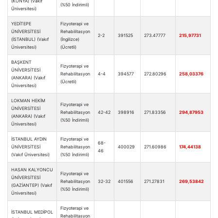
(KONYA) (Vakıf
(%50 İndirimli)
Üniversitesi)
YEDİTEPE
Fizyoterapi ve
ÜNİVERSİTESİ
Rehabilitasyon
2-2
391525
273.47777
215,97731
(İSTANBUL) (Vakıf
(İngilizce)
Üniversitesi)
(Ücretli)
BAŞKENT
Fizyoterapi ve
ÜNİVERSİTESİ
Rehabilitasyon
4-4
394577
272.80296
258,03376
(ANKARA) (Vakıf
(Ücretli)
Üniversitesi)
LOKMAN HEKİM
Fizyoterapi ve
ÜNİVERSİTESİ
Rehabilitasyon
42-42
398916
271.83356
294,87953
(ANKARA) (Vakıf
(%50 İndirimli)
Üniversitesi)
İSTANBUL AYDIN
Fizyoterapi ve
68-
ÜNİVERSİTESİ
Rehabilitasyon
400029
271.60986
174,44138
46
(Vakıf Üniversitesi)
(%50 İndirimli)
HASAN KALYONCU
Fizyoterapi ve
ÜNİVERSİTESİ
Rehabilitasyon
32-32
401556
271.27831
269,53842
(GAZİANTEP) (Vakıf
(%50 İndirimli)
Üniversitesi)
Fizyoterapi ve
İSTANBUL MEDİPOL
Rehabilitasyon