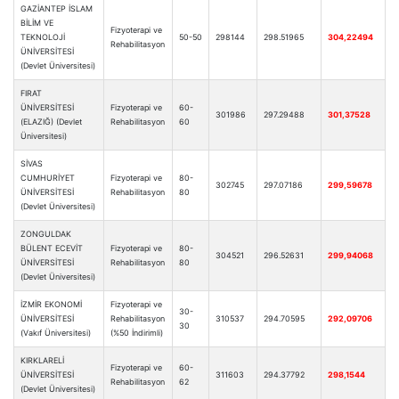
GAZİANTEP İSLAM
BİLİM VE
Fizyoterapi ve
TEKNOLOJİ
50-50
298144
298.51965
304,22494
Rehabilitasyon
ÜNİVERSİTESİ
(Devlet Üniversitesi)
FIRAT
ÜNİVERSİTESİ
Fizyoterapi ve
60-
301986
297.29488
301,37528
(ELAZIĞ) (Devlet
Rehabilitasyon
60
Üniversitesi)
SİVAS
CUMHURİYET
Fizyoterapi ve
80-
302745
297.07186
299,59678
ÜNİVERSİTESİ
Rehabilitasyon
80
(Devlet Üniversitesi)
ZONGULDAK
BÜLENT ECEVİT
Fizyoterapi ve
80-
304521
296.52631
299,94068
ÜNİVERSİTESİ
Rehabilitasyon
80
(Devlet Üniversitesi)
İZMİR EKONOMİ
Fizyoterapi ve
30-
ÜNİVERSİTESİ
Rehabilitasyon
310537
294.70595
292,09706
30
(Vakıf Üniversitesi)
(%50 İndirimli)
KIRKLARELİ
Fizyoterapi ve
60-
ÜNİVERSİTESİ
311603
294.37792
298,1544
Rehabilitasyon
62
(Devlet Üniversitesi)