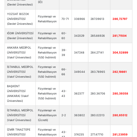
(İÖ)
(Devlet Üniversitesi)
YOZGAT BOZOK
Fizyoterapi ve
ÜNİVERSİTESİ
70-71
336966
287.09613
286,72797
Rehabilitasyon
(Devlet Üniversitesi)
IĞDIR ÜNİVERSİTESİ
Fizyoterapi ve
60-
342029
285.66926
281,71504
(Devlet Üniversitesi)
Rehabilitasyon
60
ANKARA MEDİPOL
Fizyoterapi ve
39-
ÜNİVERSİTESİ
Rehabilitasyon
347248
284.27141
304,52899
39
(Vakıf Üniversitesi)
(%50 İndirimli)
İSTANBUL MEDİPOL
Fizyoterapi ve
66-
ÜNİVERSİTESİ
Rehabilitasyon
349044
283.78965
282,19861
66
(Vakıf Üniversitesi)
(%50 İndirimli)
BAŞKENT
Fizyoterapi ve
ÜNİVERSİTESİ
43-
Rehabilitasyon
362377
280.36706
280,39358
(ANKARA) (Vakıf
43
(%50 İndirimli)
Üniversitesi)
İSTANBUL MEDİPOL
Fizyoterapi ve
ÜNİVERSİTESİ
Rehabilitasyon
2-2
363802
280.02313
280,65512
(Vakıf Üniversitesi)
(Ücretli)
İZMİR TINAZTEPE
Fizyoterapi ve
43-
ÜNİVERSİTESİ
Rehabilitasyon
374235
277.47710
281,23959
43