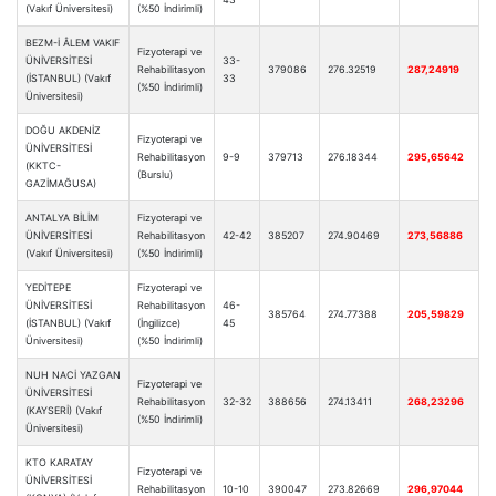
(Vakıf Üniversitesi)
(%50 İndirimli)
BEZM-İ ÂLEM VAKIF
Fizyoterapi ve
ÜNİVERSİTESİ
33-
Rehabilitasyon
379086
276.32519
287,24919
(İSTANBUL) (Vakıf
33
(%50 İndirimli)
Üniversitesi)
DOĞU AKDENİZ
Fizyoterapi ve
ÜNİVERSİTESİ
Rehabilitasyon
9-9
379713
276.18344
295,65642
(KKTC-
(Burslu)
GAZİMAĞUSA)
ANTALYA BİLİM
Fizyoterapi ve
ÜNİVERSİTESİ
Rehabilitasyon
42-42
385207
274.90469
273,56886
(Vakıf Üniversitesi)
(%50 İndirimli)
YEDİTEPE
Fizyoterapi ve
ÜNİVERSİTESİ
Rehabilitasyon
46-
385764
274.77388
205,59829
(İSTANBUL) (Vakıf
(İngilizce)
45
Üniversitesi)
(%50 İndirimli)
NUH NACİ YAZGAN
Fizyoterapi ve
ÜNİVERSİTESİ
Rehabilitasyon
32-32
388656
274.13411
268,23296
(KAYSERİ) (Vakıf
(%50 İndirimli)
Üniversitesi)
KTO KARATAY
Fizyoterapi ve
ÜNİVERSİTESİ
Rehabilitasyon
10-10
390047
273.82669
296,97044