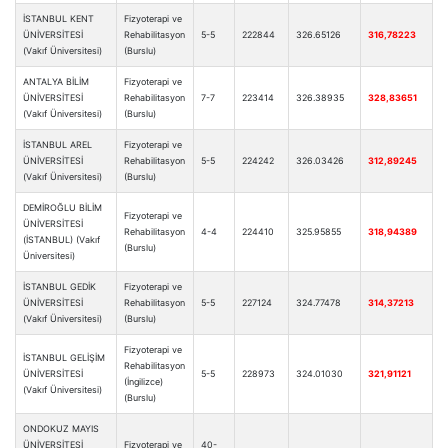
İSTANBUL KENT
Fizyoterapi ve
ÜNİVERSİTESİ
Rehabilitasyon
5-5
222844
326.65126
316,78223
(Vakıf Üniversitesi)
(Burslu)
ANTALYA BİLİM
Fizyoterapi ve
ÜNİVERSİTESİ
Rehabilitasyon
7-7
223414
326.38935
328,83651
(Vakıf Üniversitesi)
(Burslu)
İSTANBUL AREL
Fizyoterapi ve
ÜNİVERSİTESİ
Rehabilitasyon
5-5
224242
326.03426
312,89245
(Vakıf Üniversitesi)
(Burslu)
DEMİROĞLU BİLİM
Fizyoterapi ve
ÜNİVERSİTESİ
Rehabilitasyon
4-4
224410
325.95855
318,94389
(İSTANBUL) (Vakıf
(Burslu)
Üniversitesi)
İSTANBUL GEDİK
Fizyoterapi ve
ÜNİVERSİTESİ
Rehabilitasyon
5-5
227124
324.77478
314,37213
(Vakıf Üniversitesi)
(Burslu)
Fizyoterapi ve
İSTANBUL GELİŞİM
Rehabilitasyon
ÜNİVERSİTESİ
5-5
228973
324.01030
321,91121
(İngilizce)
(Vakıf Üniversitesi)
(Burslu)
ONDOKUZ MAYIS
ÜNİVERSİTESİ
Fizyoterapi ve
40-