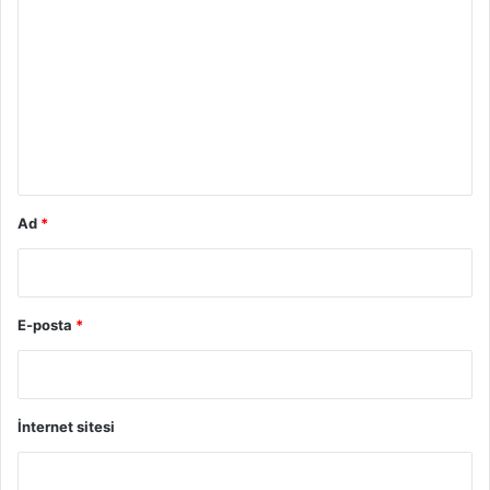
o
r
u
m
*
Ad
*
E-posta
*
İnternet sitesi