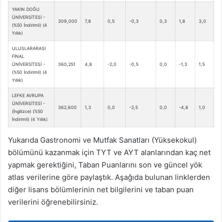
YAKIN DOĞU
ÜNİVERSİTESİ -
309,000
7,8
0,5
-0,3
0,3
1,8
3,0
0
(%50 İndirimli) (4
Yıllık)
ULUSLARARASI
FİNAL
ÜNİVERSİTESİ -
360,251
4,8
-2,0
-0,5
0,0
-1,3
1,5
-1
(%50 İndirimli) (4
Yıllık)
LEFKE AVRUPA
ÜNİVERSİTESİ -
362,600
1,3
0,0
-2,5
0,0
-4,8
1,0
1,
(İngilizce) (%50
İndirimli) (4 Yıllık)
Yukarıda Gastronomi ve Mutfak Sanatları (Yüksekokul)
bölümünü kazanmak için TYT ve AYT alanlarından kaç net
yapmak gerektiğini, Taban Puanlarını son ve güncel yök
atlas verilerine göre paylaştık. Aşağıda bulunan linklerden
diğer lisans bölümlerinin net bilgilerini ve taban puan
verilerini öğrenebilirsiniz.