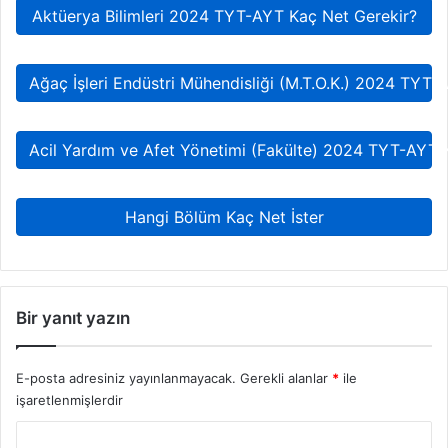
Aktüerya Bilimleri 2024 TYT-AYT Kaç Net Gerekir?
Ağaç İşleri Endüstri Mühendisliği (M.T.O.K.) 2024 TYT-
Acil Yardım ve Afet Yönetimi (Fakülte) 2024 TYT-AYT 
Hangi Bölüm Kaç Net İster
Bir yanıt yazın
E-posta adresiniz yayınlanmayacak.
Gerekli alanlar
*
ile
işaretlenmişlerdir
Y