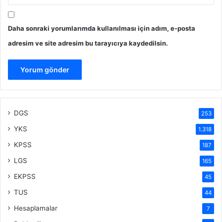
Daha sonraki yorumlarımda kullanılması için adım, e-posta
adresim ve site adresim bu tarayıcıya kaydedilsin.
DGS
253
YKS
1.318
KPSS
187
LGS
165
EKPSS
45
TUS
44
Hesaplamalar
7