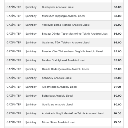
GAZİANTEP
Şahinbey
Dumlupınar Anadolu Lisesi
88.00
GAZİANTEP
Şahinbey
Mücevher Topçuoğlu Anadolu Lisesi
88.00
GAZİANTEP
Şahinbey
Yeşilevler Borsa İstanbul Anadolu Lisesi
86.00
GAZİANTEP
Şahinbey
Binbaşı Dündar Taşer Mesleki ve Teknik Anadolu Lisesi
86.00
GAZİANTEP
Şahinbey
Gaziantep Türk Telekom Anadolu Lisesi
86.00
GAZİANTEP
Şahinbey
Binevler Oba Türkan-İhsan Özgüçlü Anadolu Lisesi
85.00
GAZİANTEP
Şahinbey
Feridun Oral Aykanat Anadolu Lisesi
85.00
GAZİANTEP
Şahinbey
Cemile Bedri Çelikaslan Anadolu Lisesi
82.00
GAZİANTEP
Şahinbey
Şahinbey Anadolu Lisesi
82.00
GAZİANTEP
Şahinbey
Akşemseddin Anadolu Lisesi
81.00
GAZİANTEP
Şahinbey
Bağlarbaşı Anadolu Lisesi
80.00
GAZİANTEP
Şahinbey
Özel İdare Anadolu Lisesi
80.00
GAZİANTEP
Şahinbey
Abdulkadir Özgül Meslekî ve Teknik Anadolu Lisesi
76.00
GAZİANTEP
Şahinbey
Mimar Sinan Anadolu Lisesi
75.00