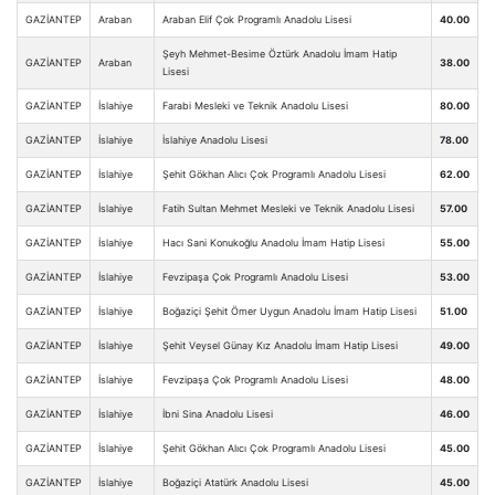
GAZİANTEP
Araban
Araban Elif Çok Programlı Anadolu Lisesi
40.00
Şeyh Mehmet-Besime Öztürk Anadolu İmam Hatip
GAZİANTEP
Araban
38.00
Lisesi
GAZİANTEP
İslahiye
Farabi Mesleki ve Teknik Anadolu Lisesi
80.00
GAZİANTEP
İslahiye
İslahiye Anadolu Lisesi
78.00
GAZİANTEP
İslahiye
Şehit Gökhan Alıcı Çok Programlı Anadolu Lisesi
62.00
GAZİANTEP
İslahiye
Fatih Sultan Mehmet Mesleki ve Teknik Anadolu Lisesi
57.00
GAZİANTEP
İslahiye
Hacı Sani Konukoğlu Anadolu İmam Hatip Lisesi
55.00
GAZİANTEP
İslahiye
Fevzipaşa Çok Programlı Anadolu Lisesi
53.00
GAZİANTEP
İslahiye
Boğaziçi Şehit Ömer Uygun Anadolu İmam Hatip Lisesi
51.00
GAZİANTEP
İslahiye
Şehit Veysel Günay Kız Anadolu İmam Hatip Lisesi
49.00
GAZİANTEP
İslahiye
Fevzipaşa Çok Programlı Anadolu Lisesi
48.00
GAZİANTEP
İslahiye
İbni Sina Anadolu Lisesi
46.00
GAZİANTEP
İslahiye
Şehit Gökhan Alıcı Çok Programlı Anadolu Lisesi
45.00
GAZİANTEP
İslahiye
Boğaziçi Atatürk Anadolu Lisesi
45.00