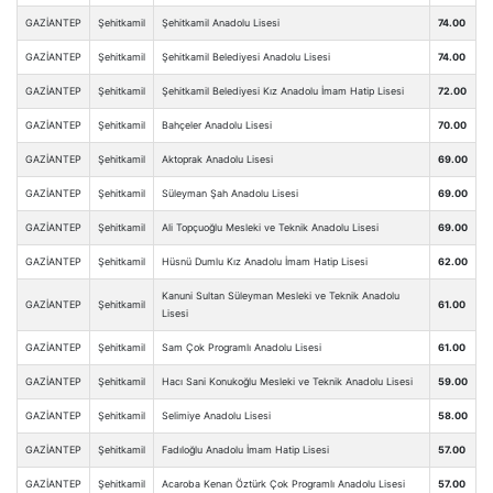
GAZİANTEP
Şehitkamil
Şehitkamil Anadolu Lisesi
74.00
GAZİANTEP
Şehitkamil
Şehitkamil Belediyesi Anadolu Lisesi
74.00
GAZİANTEP
Şehitkamil
Şehitkamil Belediyesi Kız Anadolu İmam Hatip Lisesi
72.00
GAZİANTEP
Şehitkamil
Bahçeler Anadolu Lisesi
70.00
GAZİANTEP
Şehitkamil
Aktoprak Anadolu Lisesi
69.00
GAZİANTEP
Şehitkamil
Süleyman Şah Anadolu Lisesi
69.00
GAZİANTEP
Şehitkamil
Ali Topçuoğlu Mesleki ve Teknik Anadolu Lisesi
69.00
GAZİANTEP
Şehitkamil
Hüsnü Dumlu Kız Anadolu İmam Hatip Lisesi
62.00
Kanuni Sultan Süleyman Mesleki ve Teknik Anadolu
GAZİANTEP
Şehitkamil
61.00
Lisesi
GAZİANTEP
Şehitkamil
Sam Çok Programlı Anadolu Lisesi
61.00
GAZİANTEP
Şehitkamil
Hacı Sani Konukoğlu Mesleki ve Teknik Anadolu Lisesi
59.00
GAZİANTEP
Şehitkamil
Selimiye Anadolu Lisesi
58.00
GAZİANTEP
Şehitkamil
Fadıloğlu Anadolu İmam Hatip Lisesi
57.00
GAZİANTEP
Şehitkamil
Acaroba Kenan Öztürk Çok Programlı Anadolu Lisesi
57.00