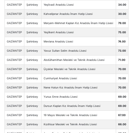
GAZİANTEP
Şahinbey
Yeşilvadi Anadolu Lisesi
34.00
GAZİANTEP
Şahinbey
Kahvelipınar Anadolu İmam Hatip Lisesi
30.00
GAZİANTEP
Şahinbey
Meryem-Mehmet Kaplan Kız Anadolu İmam Hatip Lisesi
79.00
GAZİANTEP
Şahinbey
Yeşilkent Anadolu Lisesi
75.00
GAZİANTEP
Şahinbey
Mevlana Anadolu Lisesi
74.00
GAZİANTEP
Şahinbey
Yavuz Sultan Selim Anadolu Lisesi
73.00
GAZİANTEP
Şahinbey
Abdülhamithan Mesleki ve Teknik Anadolu Lisesi
71.00
GAZİANTEP
Şahinbey
Üçoklar Mesleki ve Teknik Anadolu Lisesi
70.00
GAZİANTEP
Şahinbey
Cumhuriyet Anadolu Lisesi
70.00
GAZİANTEP
Şahinbey
Nene Hatun Kız Anadolu İmam Hatip Lisesi
70.00
GAZİANTEP
Şahinbey
Yunus Emre Anadolu Lisesi
69.00
GAZİANTEP
Şahinbey
Dursun Kaplan Kız Anadolu İmam Hatip Lisesi
69.00
GAZİANTEP
Şahinbey
19 Mayıs Mesleki ve Teknik Anadolu Lisesi
67.00
GAZİANTEP
Şahinbey
Kızılhisar Mesleki ve Teknik Anadolu Lisesi
66.00