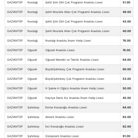
GAZİANTEP
Nurdağı
Şehit Şirin Diril Çok Programlı Anadolu Lisesi
51.00
GAZİANTEP
Nurdağı
Şehit Mustafa Altan Çok Programlı Anadolu Lisesi
49.00
GAZİANTEP
Nurdağı
Şehit Şirin Diril Çok Programlı Anadolu Lisesi
43.00
GAZİANTEP
Nurdağı
Şehit Mustafa Altan Çok Programlı Anadolu Lisesi
40.00
GAZİANTEP
Nurdağı
Nurdağı Anadolu İmam Hatip Lisesi
76.00
GAZİANTEP
Oğuzeli
Oğuzeli Anadolu Lisesi
74.00
GAZİANTEP
Oğuzeli
Oğuzeli Mesleki ve Teknik Anadolu Lisesi
64.00
GAZİANTEP
Oğuzeli
BüyükŞahinbey Çok Programlı Anadolu Lisesi
60.00
GAZİANTEP
Oğuzeli
BüyükŞahinbey Çok Programlı Anadolu Lisesi
53.00
GAZİANTEP
Oğuzeli
H Şakire H Oğücü Anadolu İmam Hatip Lisesi
50.00
GAZİANTEP
Oğuzeli
Hayriye Deniz Kız Anadolu İmam Hatip Lisesi
45.00
GAZİANTEP
Şahinbey
Emine Konukoğlu Anadolu Lisesi
94.00
GAZİANTEP
Şahinbey
Akkent Anadolu Lisesi
93.00
GAZİANTEP
Şahinbey
İnci Konukoğlu Anadolu Lisesi
92.00
GAZİANTEP
Şahinbey
Güneykent Anadolu Lisesi
91.00