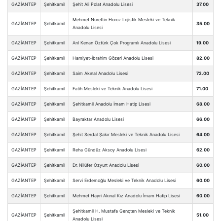
GAZİANTEP
Şehitkamil
Şehit Ali Polat Anadolu Lisesi
37.00
Mehmet Nurettin Horoz Lojistik Mesleki ve Teknik
GAZİANTEP
Şehitkamil
35.00
Anadolu Lisesi
GAZİANTEP
Şehitkamil
Arıl Kenan Öztürk Çok Programlı Anadolu Lisesi
19.00
GAZİANTEP
Şehitkamil
Hamiyet-İbrahim Gözeri Anadolu Lisesi
82.00
GAZİANTEP
Şehitkamil
Saim Akınal Anadolu Lisesi
72.00
GAZİANTEP
Şehitkamil
Fatih Mesleki ve Teknik Anadolu Lisesi
71.00
GAZİANTEP
Şehitkamil
Şehitkamil Anadolu İmam Hatip Lisesi
68.00
GAZİANTEP
Şehitkamil
Bayraktar Anadolu Lisesi
66.00
GAZİANTEP
Şehitkamil
Şehit Serdal Şakır Mesleki ve Teknik Anadolu Lisesi
64.00
GAZİANTEP
Şehitkamil
Reha Gündüz Aksoy Anadolu Lisesi
62.00
GAZİANTEP
Şehitkamil
Dr. Nilüfer Özyurt Anadolu Lisesi
60.00
GAZİANTEP
Şehitkamil
Servi Erdemoğlu Mesleki ve Teknik Anadolu Lisesi
60.00
GAZİANTEP
Şehitkamil
Mehmet Hayri Akınal Kız Anadolu İmam Hatip Lisesi
60.00
Şehitkamil H. Mustafa Gençten Mesleki ve Teknik
GAZİANTEP
Şehitkamil
51.00
Anadolu Lisesi