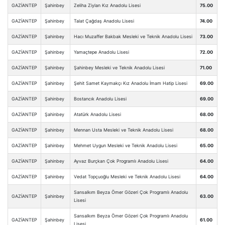
GAZİANTEP
Şahinbey
Zeliha Ziylan Kız Anadolu Lisesi
75.00
GAZİANTEP
Şahinbey
Talat Çağdaş Anadolu Lisesi
74.00
GAZİANTEP
Şahinbey
Hacı Muzaffer Bakbak Mesleki ve Teknik Anadolu Lisesi
73.00
GAZİANTEP
Şahinbey
Yamaçtepe Anadolu Lisesi
72.00
GAZİANTEP
Şahinbey
Şahinbey Mesleki ve Teknik Anadolu Lisesi
71.00
GAZİANTEP
Şahinbey
Şehit Samet Kaymakçı Kız Anadolu İmam Hatip Lisesi
69.00
GAZİANTEP
Şahinbey
Bostancık Anadolu Lisesi
69.00
GAZİANTEP
Şahinbey
Atatürk Anadolu Lisesi
68.00
GAZİANTEP
Şahinbey
Mennan Usta Mesleki ve Teknik Anadolu Lisesi
68.00
GAZİANTEP
Şahinbey
Mehmet Uygun Mesleki ve Teknik Anadolu Lisesi
65.00
GAZİANTEP
Şahinbey
Ayvaz Burçkan Çok Programlı Anadolu Lisesi
64.00
GAZİANTEP
Şahinbey
Vedat Topçuoğlu Mesleki ve Teknik Anadolu Lisesi
64.00
Sarısalkım Beyza Ömer Gözeri Çok Programlı Anadolu
GAZİANTEP
Şahinbey
63.00
Lisesi
Sarısalkım Beyza Ömer Gözeri Çok Programlı Anadolu
GAZİANTEP
Şahinbey
61.00
Lisesi