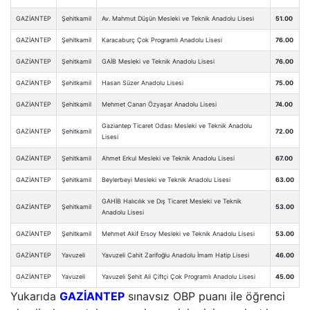
GAZİANTEP
Şehitkamil
Av. Mahmut Düşün Mesleki ve Teknik Anadolu Lisesi
51.00
GAZİANTEP
Şehitkamil
Karacaburç Çok Programlı Anadolu Lisesi
76.00
GAZİANTEP
Şehitkamil
GAİB Mesleki ve Teknik Anadolu Lisesi
76.00
GAZİANTEP
Şehitkamil
Hasan Süzer Anadolu Lisesi
75.00
GAZİANTEP
Şehitkamil
Mehmet Canan Özyaşar Anadolu Lisesi
74.00
Gaziantep Ticaret Odası Mesleki ve Teknik Anadolu
GAZİANTEP
Şehitkamil
72.00
Lisesi
GAZİANTEP
Şehitkamil
Ahmet Erkul Mesleki ve Teknik Anadolu Lisesi
67.00
GAZİANTEP
Şehitkamil
Beylerbeyi Mesleki ve Teknik Anadolu Lisesi
63.00
GAHİB Halıcılık ve Dış Ticaret Mesleki ve Teknik
GAZİANTEP
Şehitkamil
53.00
Anadolu Lisesi
GAZİANTEP
Şehitkamil
Mehmet Akif Ersoy Mesleki ve Teknik Anadolu Lisesi
53.00
GAZİANTEP
Yavuzeli
Yavuzeli Cahit Zarifoğlu Anadolu İmam Hatip Lisesi
46.00
GAZİANTEP
Yavuzeli
Yavuzeli Şehit Ali Çiftçi Çok Programlı Anadolu Lisesi
45.00
Yukarıda
GAZİANTEP
sınavsız OBP puanı ile öğrenci