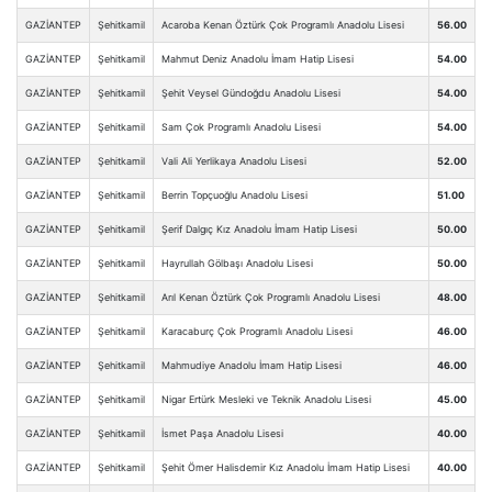
GAZİANTEP
Şehitkamil
Acaroba Kenan Öztürk Çok Programlı Anadolu Lisesi
56.00
GAZİANTEP
Şehitkamil
Mahmut Deniz Anadolu İmam Hatip Lisesi
54.00
GAZİANTEP
Şehitkamil
Şehit Veysel Gündoğdu Anadolu Lisesi
54.00
GAZİANTEP
Şehitkamil
Sam Çok Programlı Anadolu Lisesi
54.00
GAZİANTEP
Şehitkamil
Vali Ali Yerlikaya Anadolu Lisesi
52.00
GAZİANTEP
Şehitkamil
Berrin Topçuoğlu Anadolu Lisesi
51.00
GAZİANTEP
Şehitkamil
Şerif Dalgıç Kız Anadolu İmam Hatip Lisesi
50.00
GAZİANTEP
Şehitkamil
Hayrullah Gölbaşı Anadolu Lisesi
50.00
GAZİANTEP
Şehitkamil
Arıl Kenan Öztürk Çok Programlı Anadolu Lisesi
48.00
GAZİANTEP
Şehitkamil
Karacaburç Çok Programlı Anadolu Lisesi
46.00
GAZİANTEP
Şehitkamil
Mahmudiye Anadolu İmam Hatip Lisesi
46.00
GAZİANTEP
Şehitkamil
Nigar Ertürk Mesleki ve Teknik Anadolu Lisesi
45.00
GAZİANTEP
Şehitkamil
İsmet Paşa Anadolu Lisesi
40.00
GAZİANTEP
Şehitkamil
Şehit Ömer Halisdemir Kız Anadolu İmam Hatip Lisesi
40.00