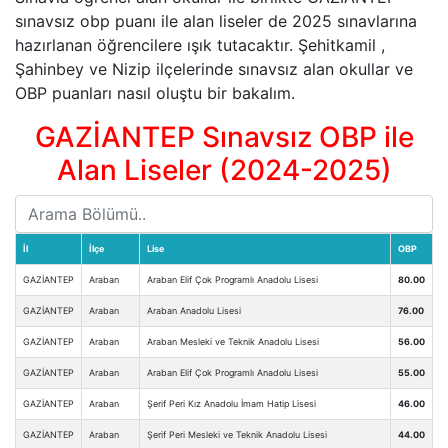
sınavsız obp puanı ile alan liseler de 2025 sınavlarına
hazırlanan öğrencilere ışık tutacaktır. Şehitkamil ,
Şahinbey ve Nizip ilçelerinde sınavsız alan okullar ve
OBP puanları nasıl oluştu bir bakalım.
GAZİANTEP Sınavsız OBP ile
Alan Liseler (2024-2025)
İl
İlçe
Lise
OBP
GAZİANTEP
Araban
Araban Elif Çok Programlı Anadolu Lisesi
80.00
GAZİANTEP
Araban
Araban Anadolu Lisesi
76.00
GAZİANTEP
Araban
Araban Mesleki ve Teknik Anadolu Lisesi
56.00
GAZİANTEP
Araban
Araban Elif Çok Programlı Anadolu Lisesi
55.00
GAZİANTEP
Araban
Şerif Peri Kız Anadolu İmam Hatip Lisesi
46.00
GAZİANTEP
Araban
Şerif Peri Mesleki ve Teknik Anadolu Lisesi
44.00