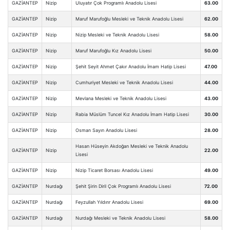
GAZİANTEP
Nizip
Uluyatır Çok Programlı Anadolu Lisesi
63.00
GAZİANTEP
Nizip
Maruf Marufoğlu Mesleki ve Teknik Anadolu Lisesi
62.00
GAZİANTEP
Nizip
Nizip Mesleki ve Teknik Anadolu Lisesi
58.00
GAZİANTEP
Nizip
Maruf Marufoğlu Kız Anadolu Lisesi
50.00
GAZİANTEP
Nizip
Şehit Seyit Ahmet Çakır Anadolu İmam Hatip Lisesi
47.00
GAZİANTEP
Nizip
Cumhuriyet Mesleki ve Teknik Anadolu Lisesi
44.00
GAZİANTEP
Nizip
Mevlana Mesleki ve Teknik Anadolu Lisesi
43.00
GAZİANTEP
Nizip
Rabia Müslüm Tuncel Kız Anadolu İmam Hatip Lisesi
30.00
GAZİANTEP
Nizip
Osman Sayın Anadolu Lisesi
28.00
Hasan Hüseyin Akdoğan Mesleki ve Teknik Anadolu
GAZİANTEP
Nizip
22.00
Lisesi
GAZİANTEP
Nizip
Nizip Ticaret Borsası Anadolu Lisesi
49.00
GAZİANTEP
Nurdağı
Şehit Şirin Diril Çok Programlı Anadolu Lisesi
72.00
GAZİANTEP
Nurdağı
Feyzullah Yıldırır Anadolu Lisesi
69.00
GAZİANTEP
Nurdağı
Nurdağı Mesleki ve Teknik Anadolu Lisesi
58.00