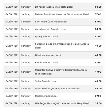
GAZİANTEP
Şahinbey
Elif Kaplan Anadolu İmam Hatip Lisesi
60.00
GAZİANTEP
Şahinbey
Mehmet Rüştü Uzel Mesleki ve Teknik Anadolu Lisesi
57.00
GAZİANTEP
Şahinbey
Şehit Adem Özen Anadolu Lisesi
57.00
GAZİANTEP
Şahinbey
Abdulhamithan Anadolu Lisesi
54.00
GAZİANTEP
Şahinbey
Ayıntap Anadolu Lisesi
51.00
Sarısalkım Beyza Ömer Gözeri Çok Programlı Anadolu
GAZİANTEP
Şahinbey
49.00
Lisesi
GAZİANTEP
Şahinbey
Güzeldere Anadolu Lisesi
48.00
GAZİANTEP
Şahinbey
Kozanlı Anadolu Lisesi
47.00
Gaziantep Türkiye Odalar ve Borsalar Birliği Anadolu
GAZİANTEP
Şahinbey
47.00
İmam Hatip Lisesi
GAZİANTEP
Şahinbey
Tutluk Anadolu Lisesi
45.00
GAZİANTEP
Şahinbey
Ayvaz Burçkan Çok Programlı Anadolu Lisesi
45.00
GAZİANTEP
Şahinbey
Ocaklar Anadolu Lisesi
37.00
GAZİANTEP
Şahinbey
Hilal Doğan Mazıcıoğlu Kız Anadolu İmam Hatip Lisesi
35.00