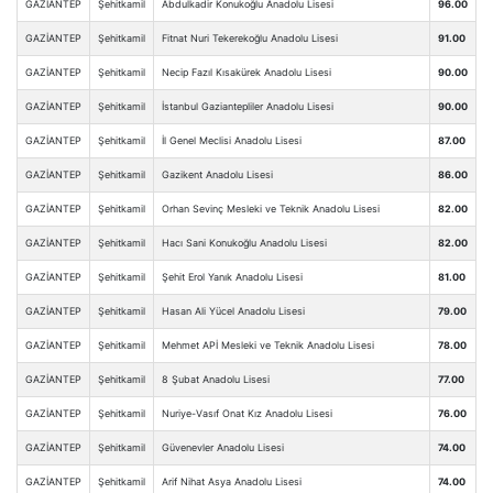
GAZİANTEP
Şehitkamil
Abdulkadir Konukoğlu Anadolu Lisesi
96.00
GAZİANTEP
Şehitkamil
Fitnat Nuri Tekerekoğlu Anadolu Lisesi
91.00
GAZİANTEP
Şehitkamil
Necip Fazıl Kısakürek Anadolu Lisesi
90.00
GAZİANTEP
Şehitkamil
İstanbul Gaziantepliler Anadolu Lisesi
90.00
GAZİANTEP
Şehitkamil
İl Genel Meclisi Anadolu Lisesi
87.00
GAZİANTEP
Şehitkamil
Gazikent Anadolu Lisesi
86.00
GAZİANTEP
Şehitkamil
Orhan Sevinç Mesleki ve Teknik Anadolu Lisesi
82.00
GAZİANTEP
Şehitkamil
Hacı Sani Konukoğlu Anadolu Lisesi
82.00
GAZİANTEP
Şehitkamil
Şehit Erol Yanık Anadolu Lisesi
81.00
GAZİANTEP
Şehitkamil
Hasan Ali Yücel Anadolu Lisesi
79.00
GAZİANTEP
Şehitkamil
Mehmet APİ Mesleki ve Teknik Anadolu Lisesi
78.00
GAZİANTEP
Şehitkamil
8 Şubat Anadolu Lisesi
77.00
GAZİANTEP
Şehitkamil
Nuriye-Vasıf Onat Kız Anadolu Lisesi
76.00
GAZİANTEP
Şehitkamil
Güvenevler Anadolu Lisesi
74.00
GAZİANTEP
Şehitkamil
Arif Nihat Asya Anadolu Lisesi
74.00