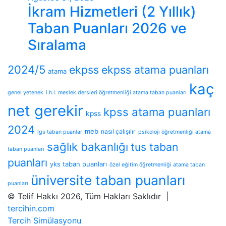
İkram Hizmetleri (2 Yıllık)
Taban Puanları 2026 ve
Sıralama
2024/5
ekpss
ekpss atama puanları
atama
kaç
genel yetenek
i.h.l. meslek dersleri öğretmenliği atama taban puanları
net gerekir
kpss atama puanları
kpss
2024
meb
nasıl çalışılır
lgs taban puanlar
psikoloji öğretmenliği atama
sağlık bakanlığı
tus taban
taban puanları
puanları
yks taban puanları
özel eğitim öğretmenliği atama taban
üniversite taban puanları
puanları
© Telif Hakkı 2026, Tüm Hakları Saklıdır |
tercihin.com
Tercih Simülasyonu