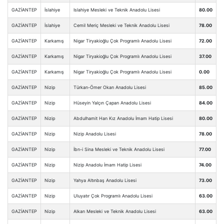
GAZİANTEP
İslahiye
Islahiye Mesleki ve Teknik Anadolu Lisesi
80.00
GAZİANTEP
İslahiye
Cemil Meriç Mesleki ve Teknik Anadolu Lisesi
78.00
GAZİANTEP
Karkamış
Nigar Tiryakioğlu Çok Programlı Anadolu Lisesi
72.00
GAZİANTEP
Karkamış
Nigar Tiryakioğlu Çok Programlı Anadolu Lisesi
37.00
GAZİANTEP
Karkamış
Nigar Tiryakioğlu Çok Programlı Anadolu Lisesi
0.00
GAZİANTEP
Nizip
Türkan-Ömer Okan Anadolu Lisesi
85.00
GAZİANTEP
Nizip
Hüseyin Yalçın Çapan Anadolu Lisesi
84.00
GAZİANTEP
Nizip
Abdulhamit Han Kız Anadolu İmam Hatip Lisesi
80.00
GAZİANTEP
Nizip
Nizip Anadolu Lisesi
78.00
GAZİANTEP
Nizip
İbn-i Sina Mesleki ve Teknik Anadolu Lisesi
77.00
GAZİANTEP
Nizip
Nizip Anadolu İmam Hatip Lisesi
74.00
GAZİANTEP
Nizip
Yahya Altınbaş Anadolu Lisesi
73.00
GAZİANTEP
Nizip
Uluyatır Çok Programlı Anadolu Lisesi
63.00
GAZİANTEP
Nizip
Alkan Mesleki ve Teknik Anadolu Lisesi
63.00