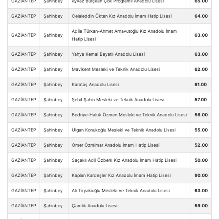
GAZİANTEP
Şahinbey
Ayvaz Burçkan Çok Programlı Anadolu Lisesi
65.00
GAZİANTEP
Şahinbey
Celaleddin Ökten Kız Anadolu İmam Hatip Lisesi
64.00
Adile Türkan-Ahmet Arnavutoğlu Kız Anadolu İmam
GAZİANTEP
Şahinbey
63.00
Hatip Lisesi
GAZİANTEP
Şahinbey
Yahya Kemal Beyatlı Anadolu Lisesi
63.00
GAZİANTEP
Şahinbey
Mavikent Mesleki ve Teknik Anadolu Lisesi
62.00
GAZİANTEP
Şahinbey
Karataş Anadolu Lisesi
61.00
GAZİANTEP
Şahinbey
Şehit Şahin Mesleki ve Teknik Anadolu Lisesi
57.00
GAZİANTEP
Şahinbey
Bedriye-Haluk Özmen Mesleki ve Teknik Anadolu Lisesi
56.00
GAZİANTEP
Şahinbey
Ülgan Konukoğlu Mesleki ve Teknik Anadolu Lisesi
55.00
GAZİANTEP
Şahinbey
Ömer Özmimar Anadolu İmam Hatip Lisesi
52.00
GAZİANTEP
Şahinbey
Saçaklı Adil Özberk Kız Anadolu İmam Hatip Lisesi
50.00
GAZİANTEP
Şahinbey
Kaplan Kardeşler Kız Anadolu İmam Hatip Lisesi
90.00
GAZİANTEP
Şahinbey
Ali Tiryakioğlu Mesleki ve Teknik Anadolu Lisesi
63.00
GAZİANTEP
Şahinbey
Çamlık Anadolu Lisesi
59.00