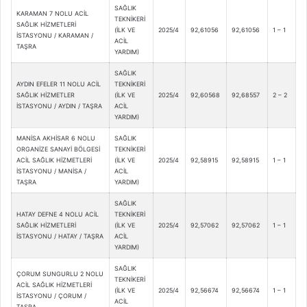
SAĞLIK
KARAMAN 7 NOLU ACİL
TEKNİKERİ
SAĞLIK HİZMETLERİ
(İLK VE
2025/4
92,61056
92,61056
1 – 1
İSTASYONU / KARAMAN /
ACİL
TAŞRA
YARDIM)
SAĞLIK
AYDIN EFELER 11 NOLU ACİL
TEKNİKERİ
SAĞLIK HİZMETLER
(İLK VE
2025/4
92,60568
92,68557
2 – 2
İSTASYONU / AYDIN / TAŞRA
ACİL
YARDIM)
MANİSA AKHİSAR 6 NOLU
SAĞLIK
ORGANİZE SANAYİ BÖLGESİ
TEKNİKERİ
ACİL SAĞLIK HİZMETLERİ
(İLK VE
2025/4
92,58915
92,58915
1 – 1
İSTASYONU / MANİSA /
ACİL
TAŞRA
YARDIM)
SAĞLIK
HATAY DEFNE 4 NOLU ACİL
TEKNİKERİ
SAĞLIK HİZMETLERİ
(İLK VE
2025/4
92,57062
92,57062
1 – 1
İSTASYONU / HATAY / TAŞRA
ACİL
YARDIM)
SAĞLIK
ÇORUM SUNGURLU 2 NOLU
TEKNİKERİ
ACİL SAĞLIK HİZMETLERİ
(İLK VE
2025/4
92,56674
92,56674
1 – 1
İSTASYONU / ÇORUM /
ACİL
TAŞRA