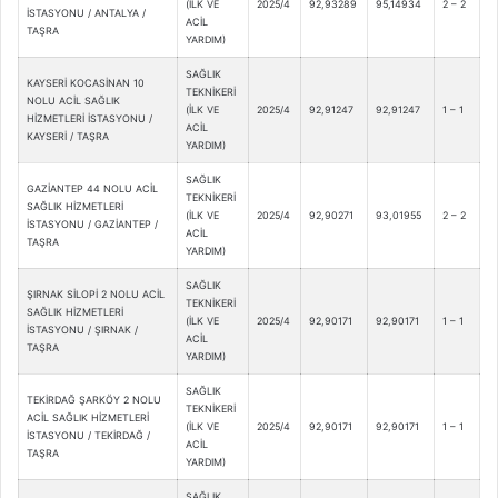
(İLK VE
2025/4
92,93289
95,14934
2 – 2
İSTASYONU / ANTALYA /
ACİL
TAŞRA
YARDIM)
SAĞLIK
KAYSERİ KOCASİNAN 10
TEKNİKERİ
NOLU ACİL SAĞLIK
(İLK VE
2025/4
92,91247
92,91247
1 – 1
HİZMETLERİ İSTASYONU /
ACİL
KAYSERİ / TAŞRA
YARDIM)
SAĞLIK
GAZİANTEP 44 NOLU ACİL
TEKNİKERİ
SAĞLIK HİZMETLERİ
(İLK VE
2025/4
92,90271
93,01955
2 – 2
İSTASYONU / GAZİANTEP /
ACİL
TAŞRA
YARDIM)
SAĞLIK
ŞIRNAK SİLOPİ 2 NOLU ACİL
TEKNİKERİ
SAĞLIK HİZMETLERİ
(İLK VE
2025/4
92,90171
92,90171
1 – 1
İSTASYONU / ŞIRNAK /
ACİL
TAŞRA
YARDIM)
SAĞLIK
TEKİRDAĞ ŞARKÖY 2 NOLU
TEKNİKERİ
ACİL SAĞLIK HİZMETLERİ
(İLK VE
2025/4
92,90171
92,90171
1 – 1
İSTASYONU / TEKİRDAĞ /
ACİL
TAŞRA
YARDIM)
SAĞLIK