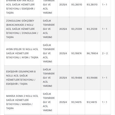
EFRAHİM KAPTAN NOLU
TEKNİKERİ
ACİL SAĞLIK HİZMETLERİ
(İLK VE
2025/4
93,26010
93,26010
1 – 1
İSTASYONU / ESKİŞEHİR /
ACİL
TAŞRA
YARDIM)
ZONGULDAK GÖKÇEBEY
SAĞLIK
(BAKACAKKADI) 2 NOLU
TEKNİKERİ
ACİL SAĞLIK HİZMETLERİ
(İLK VE
2025/4
93,21239
93,21239
1 – 1
İSTASYONU / ZONGULDAK /
ACİL
TAŞRA
YARDIM)
SAĞLIK
AYDIN EFELER 10 NOLU ACİL
TEKNİKERİ
SAĞLIK HİZMETLERİ
(İLK VE
2025/4
93,19874
96,79804
2 – 2
İSTASYONU / AYDIN / TAŞRA
ACİL
YARDIM)
SAĞLIK
ESKİŞEHİR ODUNPAZARI 8
TEKNİKERİ
NOLU ACİL SAĞLIK
(İLK VE
2025/4
93,19486
93,19486
1 – 1
HİZMETLERİ İSTASYONU /
ACİL
ESKİŞEHİR / TAŞRA
YARDIM)
SAĞLIK
MANİSA SOMA 2 NOLU ACİL
TEKNİKERİ
SAĞLIK HİZMETLERİ
(İLK VE
2025/4
93,14615
93,14615
1 – 1
İSTASYONU / MANİSA /
ACİL
TAŞRA
YARDIM)