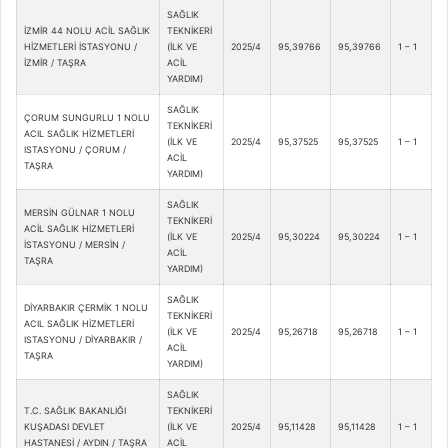
SAĞLIK
İZMİR 44 NOLU ACİL SAĞLIK
TEKNİKERİ
HİZMETLERİ İSTASYONU /
(İLK VE
2025/4
95,39766
95,39766
1 – 1
İZMİR / TAŞRA
ACİL
YARDIM)
SAĞLIK
ÇORUM SUNGURLU 1 NOLU
TEKNİKERİ
ACIL SAĞLIK HİZMETLERİ
(İLK VE
2025/4
95,37525
95,37525
1 – 1
ISTASYONU / ÇORUM /
ACİL
TAŞRA
YARDIM)
SAĞLIK
MERSİN GÜLNAR 1 NOLU
TEKNİKERİ
ACİL SAĞLIK HİZMETLERİ
(İLK VE
2025/4
95,30224
95,30224
1 – 1
İSTASYONU / MERSİN /
ACİL
TAŞRA
YARDIM)
SAĞLIK
DİYARBAKIR ÇERMİK 1 NOLU
TEKNİKERİ
ACIL SAĞLIK HİZMETLERİ
(İLK VE
2025/4
95,26718
95,26718
1 – 1
ISTASYONU / DİYARBAKIR /
ACİL
TAŞRA
YARDIM)
SAĞLIK
T.C. SAĞLIK BAKANLIĞI
TEKNİKERİ
KUŞADASI DEVLET
(İLK VE
2025/4
95,11428
95,11428
1 – 1
HASTANESİ / AYDIN / TAŞRA
ACİL