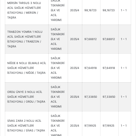
SAĞLIK
MERSİN TARSUS 3 NOLU
TEKNİKERİ
ACIL SAĞLIK HİZMETLERİ
(İLK VE
2025/4
98,16723
98,16723
1 – 1
ISTASYONU / MERSİN /
ACİL
TAŞRA
YARDIM)
SAĞLIK
TRABZON YOMRA 1 NOLU
TEKNİKERİ
ACİL SAĞLIK HİZMETLERİ
(İLK VE
2025/4
97,68812
97,68812
1 – 1
İSTASYONU / TRABZON /
ACİL
TAŞRA
YARDIM)
SAĞLIK
NİĞDE 8 NOLU (ELMALI) ACİL
TEKNİKERİ
SAĞLIK HİZMETLERİ
(İLK VE
2025/4
97,64918
97,64918
1 – 1
İSTASYONU / NİĞDE / TAŞRA
ACİL
YARDIM)
SAĞLIK
ORDU ÜNYE 3 NOLU ACİL
TEKNİKERİ
SAĞLIK HİZMETLERİ
(İLK VE
2025/4
97,33850
97,33850
1 – 1
İSTASYONU / ORDU / TAŞRA
ACİL
YARDIM)
SAĞLIK
SİVAS ZARA 2 NOLU ACİL
TEKNİKERİ
SAĞLIK HİZMETLERİ
(İLK VE
2025/4
97,19925
97,19925
1 – 1
İSTASYONU / SİVAS / TAŞRA
ACİL
YARDIM)