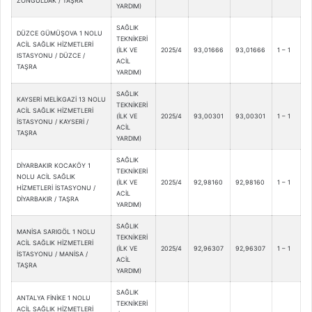
ZONGULDAK / TAŞRA
YARDIM)
SAĞLIK
DÜZCE GÜMÜŞOVA 1 NOLU
TEKNİKERİ
ACİL SAĞLIK HİZMETLERİ
(İLK VE
2025/4
93,01666
93,01666
1 – 1
ISTASYONU / DÜZCE /
ACİL
TAŞRA
YARDIM)
SAĞLIK
KAYSERİ MELİKGAZİ 13 NOLU
TEKNİKERİ
ACİL SAĞLIK HİZMETLERİ
(İLK VE
2025/4
93,00301
93,00301
1 – 1
İSTASYONU / KAYSERİ /
ACİL
TAŞRA
YARDIM)
SAĞLIK
DİYARBAKIR KOCAKÖY 1
TEKNİKERİ
NOLU ACİL SAĞLIK
(İLK VE
2025/4
92,98160
92,98160
1 – 1
HİZMETLERİ İSTASYONU /
ACİL
DİYARBAKIR / TAŞRA
YARDIM)
SAĞLIK
MANİSA SARIGÖL 1 NOLU
TEKNİKERİ
ACİL SAĞLIK HİZMETLERİ
(İLK VE
2025/4
92,96307
92,96307
1 – 1
İSTASYONU / MANİSA /
ACİL
TAŞRA
YARDIM)
SAĞLIK
ANTALYA FİNİKE 1 NOLU
TEKNİKERİ
ACİL SAĞLIK HİZMETLERİ