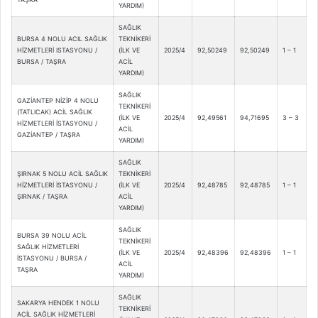
YARDIM)
SAĞLIK
BURSA 4 NOLU ACIL SAĞLIK
TEKNİKERİ
HİZMETLERİ ISTASYONU /
(İLK VE
2025/4
92,50249
92,50249
1 – 1
BURSA / TAŞRA
ACİL
YARDIM)
SAĞLIK
GAZİANTEP NİZİP 4 NOLU
TEKNİKERİ
(TATLICAK) ACİL SAĞLIK
(İLK VE
2025/4
92,49561
94,71695
3 – 3
HİZMETLERİ İSTASYONU /
ACİL
GAZİANTEP / TAŞRA
YARDIM)
SAĞLIK
ŞIRNAK 5 NOLU ACİL SAĞLIK
TEKNİKERİ
HİZMETLERİ İSTASYONU /
(İLK VE
2025/4
92,48785
92,48785
1 – 1
ŞIRNAK / TAŞRA
ACİL
YARDIM)
SAĞLIK
BURSA 39 NOLU ACİL
TEKNİKERİ
SAĞLIK HİZMETLERİ
(İLK VE
2025/4
92,48396
92,48396
1 – 1
İSTASYONU / BURSA /
ACİL
TAŞRA
YARDIM)
SAĞLIK
SAKARYA HENDEK 1 NOLU
TEKNİKERİ
ACİL SAĞLIK HİZMETLERİ