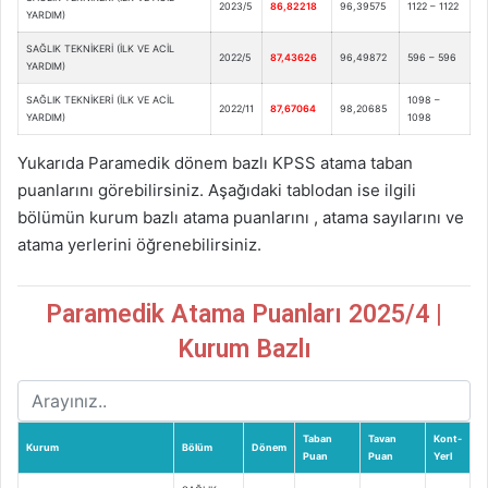
2023/5
86,82218
96,39575
1122 – 1122
YARDIM)
SAĞLIK TEKNİKERİ (İLK VE ACİL
2022/5
87,43626
96,49872
596 – 596
YARDIM)
SAĞLIK TEKNİKERİ (İLK VE ACİL
1098 –
2022/11
87,67064
98,20685
YARDIM)
1098
Yukarıda Paramedik dönem bazlı KPSS atama taban
puanlarını görebilirsiniz. Aşağıdaki tablodan ise ilgili
bölümün kurum bazlı atama puanlarını , atama sayılarını ve
atama yerlerini öğrenebilirsiniz.
Paramedik Atama Puanları 2025/4 |
Kurum Bazlı
Taban
Tavan
Kont-
Kurum
Bölüm
Dönem
Puan
Puan
Yerl