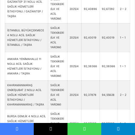
GAZİANTEP 31 NOLU ACİL
TEKNİKERİ
SAĞLIK HİZMETLERİ
(İLK VE
2025/4
92,40896
92,67292
2 – 2
İSTASYONU / GAZİANTEP /
ACİL
TAŞRA
YARDIM)
SAĞLIK
İSTANBUL BÜYÜKÇEKMECE
TEKNİKERİ
4 NOLU ACİL SAĞLIK
(İLK VE
2025/4
92,40019
92,40019
1 – 1
HİZMETLERİ İSTASYONU /
ACİL
İSTANBUL / TAŞRA
YARDIM)
SAĞLIK
ANKARA YENİMAHALLE 11
TEKNİKERİ
NOLU ACİL SAĞLIK
(İLK VE
2025/4
92,38366
92,38366
1 – 1
HİZMETLERİ İSTASYONU /
ACİL
ANKARA / TAŞRA
YARDIM)
KAHRAMANMARAŞ
SAĞLIK
ONİKİŞUBAT 2 NOLU ACİL
TEKNİKERİ
SAĞLIK HİZMETLERİ
(İLK VE
2025/4
92,37878
94,55628
2 – 2
İSTASYONU /
ACİL
KAHRAMANMARAŞ / TAŞRA
YARDIM)
SAĞLIK
BURSA GEMLİK 4 NOLU ACİL
TEKNİKERİ
SAĞLIK HİZMETLERİ
(İLK VE
2025/4
92,37489
92,37489
1 – 1
İSTASYONU / BURSA /
ACİL
TAŞRA
YARDIM)