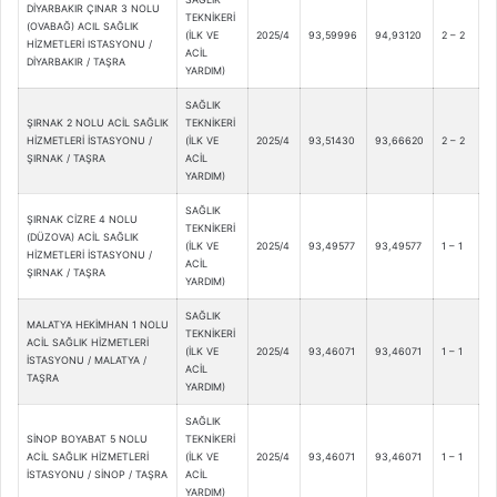
DİYARBAKIR ÇINAR 3 NOLU
TEKNİKERİ
(OVABAĞ) ACIL SAĞLIK
(İLK VE
2025/4
93,59996
94,93120
2 – 2
HİZMETLERİ ISTASYONU /
ACİL
DİYARBAKIR / TAŞRA
YARDIM)
SAĞLIK
ŞIRNAK 2 NOLU ACİL SAĞLIK
TEKNİKERİ
HİZMETLERİ İSTASYONU /
(İLK VE
2025/4
93,51430
93,66620
2 – 2
ŞIRNAK / TAŞRA
ACİL
YARDIM)
SAĞLIK
ŞIRNAK CİZRE 4 NOLU
TEKNİKERİ
(DÜZOVA) ACİL SAĞLIK
(İLK VE
2025/4
93,49577
93,49577
1 – 1
HİZMETLERİ İSTASYONU /
ACİL
ŞIRNAK / TAŞRA
YARDIM)
SAĞLIK
MALATYA HEKİMHAN 1 NOLU
TEKNİKERİ
ACİL SAĞLIK HİZMETLERİ
(İLK VE
2025/4
93,46071
93,46071
1 – 1
İSTASYONU / MALATYA /
ACİL
TAŞRA
YARDIM)
SAĞLIK
SİNOP BOYABAT 5 NOLU
TEKNİKERİ
ACİL SAĞLIK HİZMETLERİ
(İLK VE
2025/4
93,46071
93,46071
1 – 1
İSTASYONU / SİNOP / TAŞRA
ACİL
YARDIM)