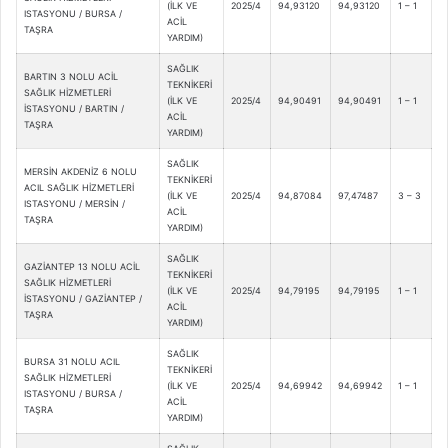
(İLK VE
2025/4
94,93120
94,93120
1 – 1
ISTASYONU / BURSA /
ACİL
TAŞRA
YARDIM)
SAĞLIK
BARTIN 3 NOLU ACİL
TEKNİKERİ
SAĞLIK HİZMETLERİ
(İLK VE
2025/4
94,90491
94,90491
1 – 1
İSTASYONU / BARTIN /
ACİL
TAŞRA
YARDIM)
SAĞLIK
MERSİN AKDENİZ 6 NOLU
TEKNİKERİ
ACIL SAĞLIK HİZMETLERİ
(İLK VE
2025/4
94,87084
97,47487
3 – 3
ISTASYONU / MERSİN /
ACİL
TAŞRA
YARDIM)
SAĞLIK
GAZİANTEP 13 NOLU ACİL
TEKNİKERİ
SAĞLIK HİZMETLERİ
(İLK VE
2025/4
94,79195
94,79195
1 – 1
İSTASYONU / GAZİANTEP /
ACİL
TAŞRA
YARDIM)
SAĞLIK
BURSA 31 NOLU ACIL
TEKNİKERİ
SAĞLIK HİZMETLERİ
(İLK VE
2025/4
94,69942
94,69942
1 – 1
ISTASYONU / BURSA /
ACİL
TAŞRA
YARDIM)