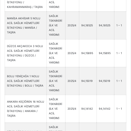
İSTASYONU /
ACİL
KAHRAMANMARAŞ / TAŞRA
YARDIM)
SAĞLIK
MANİSA AKHİSAR 5 NOLU
TEKNİKERİ
ACİL SAĞLIK HİZMETLERİ
(İLK VE
2025/4
94,18525
94,18525
1 – 1
İSTASYONU / MANİSA /
ACİL
TAŞRA
YARDIM)
SAĞLIK
DÜZCE AKÇAKOCA 3 NOLU
TEKNİKERİ
ACİL SAĞLIK HİZMETLERİ
(İLK VE
2025/4
94,15895
94,15895
1 – 1
İSTASYONU / DÜZCE /
ACİL
TAŞRA
YARDIM)
SAĞLIK
BOLU YENİÇAĞA 1 NOLU
TEKNİKERİ
ACİL SAĞLIK HİZMETLERİ
(İLK VE
2025/4
94,15019
94,15019
1 – 1
İSTASYONU / BOLU / TAŞRA
ACİL
YARDIM)
SAĞLIK
ANKARA KEÇİÖREN 16 NOLU
TEKNİKERİ
ACİL SAĞLIK HİZMETLERİ
(İLK VE
2025/4
94,14142
94,14142
1 – 1
İSTASYONU / ANKARA /
ACİL
TAŞRA
YARDIM)
SAĞLIK