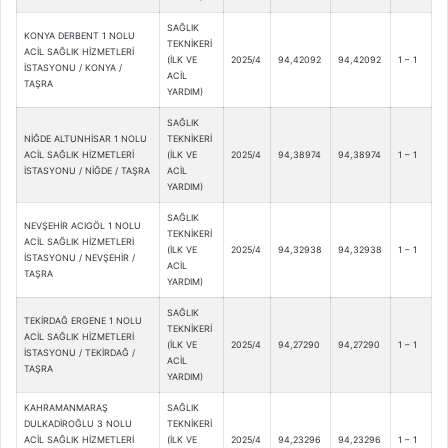
SAĞLIK
KONYA DERBENT 1 NOLU
TEKNİKERİ
ACİL SAĞLIK HİZMETLERİ
(İLK VE
2025/4
94,42092
94,42092
1 – 1
İSTASYONU / KONYA /
ACİL
TAŞRA
YARDIM)
SAĞLIK
NİĞDE ALTUNHİSAR 1 NOLU
TEKNİKERİ
ACİL SAĞLIK HİZMETLERİ
(İLK VE
2025/4
94,38974
94,38974
1 – 1
İSTASYONU / NİĞDE / TAŞRA
ACİL
YARDIM)
SAĞLIK
NEVŞEHİR ACIGÖL 1 NOLU
TEKNİKERİ
ACİL SAĞLIK HİZMETLERİ
(İLK VE
2025/4
94,32938
94,32938
1 – 1
İSTASYONU / NEVŞEHİR /
ACİL
TAŞRA
YARDIM)
SAĞLIK
TEKİRDAĞ ERGENE 1 NOLU
TEKNİKERİ
ACİL SAĞLIK HİZMETLERİ
(İLK VE
2025/4
94,27290
94,27290
1 – 1
İSTASYONU / TEKİRDAĞ /
ACİL
TAŞRA
YARDIM)
KAHRAMANMARAŞ
SAĞLIK
DULKADİROĞLU 3 NOLU
TEKNİKERİ
ACİL SAĞLIK HİZMETLERİ
(İLK VE
2025/4
94,23296
94,23296
1 – 1