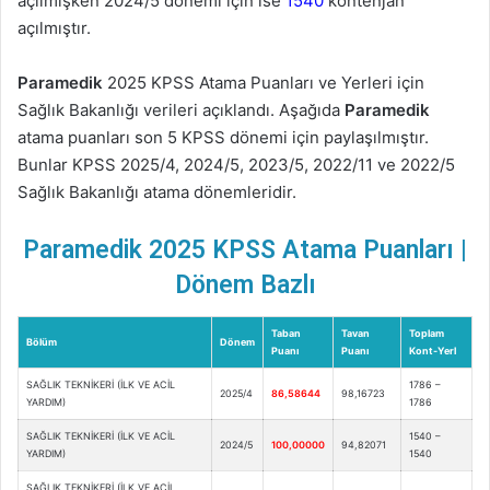
açılmışken 2024/5 dönemi için ise
1540
kontenjan
açılmıştır.
Paramedik
2025 KPSS Atama Puanları ve Yerleri için
Sağlık Bakanlığı verileri açıklandı. Aşağıda
Paramedik
atama puanları son 5 KPSS dönemi için paylaşılmıştır.
Bunlar KPSS 2025/4, 2024/5, 2023/5, 2022/11 ve 2022/5
Sağlık Bakanlığı atama dönemleridir.
Paramedik 2025 KPSS Atama Puanları |
Dönem Bazlı
Taban
Tavan
Toplam
Bölüm
Dönem
Puanı
Puanı
Kont-Yerl
SAĞLIK TEKNİKERİ (İLK VE ACİL
1786 –
2025/4
86,58644
98,16723
YARDIM)
1786
SAĞLIK TEKNİKERİ (İLK VE ACİL
1540 –
2024/5
100,00000
94,82071
YARDIM)
1540
SAĞLIK TEKNİKERİ (İLK VE ACİL