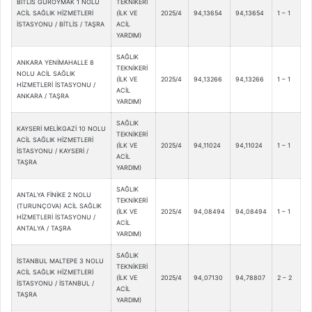
BİTLİS GÜROYMAK 1 NOLU
TEKNİKERİ
ACİL SAĞLIK HİZMETLERİ
(İLK VE
2025/4
94,13654
94,13654
1 – 1
İSTASYONU / BİTLİS / TAŞRA
ACİL
YARDIM)
SAĞLIK
ANKARA YENİMAHALLE 8
TEKNİKERİ
NOLU ACİL SAĞLIK
(İLK VE
2025/4
94,13266
94,13266
1 – 1
HİZMETLERİ İSTASYONU /
ACİL
ANKARA / TAŞRA
YARDIM)
SAĞLIK
KAYSERİ MELİKGAZİ 10 NOLU
TEKNİKERİ
ACİL SAĞLIK HİZMETLERİ
(İLK VE
2025/4
94,11024
94,11024
1 – 1
İSTASYONU / KAYSERİ /
ACİL
TAŞRA
YARDIM)
SAĞLIK
ANTALYA FİNİKE 2 NOLU
TEKNİKERİ
(TURUNÇOVA) ACİL SAĞLIK
(İLK VE
2025/4
94,08494
94,08494
1 – 1
HİZMETLERİ İSTASYONU /
ACİL
ANTALYA / TAŞRA
YARDIM)
SAĞLIK
İSTANBUL MALTEPE 3 NOLU
TEKNİKERİ
ACİL SAĞLIK HİZMETLERİ
(İLK VE
2025/4
94,07130
94,78807
2 – 2
İSTASYONU / İSTANBUL /
ACİL
TAŞRA
YARDIM)