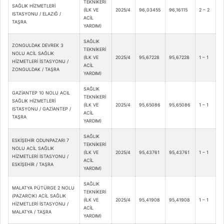
TEKNİKERİ
SAĞLIK HİZMETLERİ
(İLK VE
2025/4
96,03455
96,16115
2 – 2
ISTASYONU / ELAZIĞ /
ACİL
TAŞRA
YARDIM)
SAĞLIK
ZONGULDAK DEVREK 3
TEKNİKERİ
NOLU ACİL SAĞLIK
(İLK VE
2025/4
95,67228
95,67228
1 – 1
HİZMETLERİ İSTASYONU /
ACİL
ZONGULDAK / TAŞRA
YARDIM)
SAĞLIK
GAZİANTEP 10 NOLU ACIL
TEKNİKERİ
SAĞLIK HİZMETLERİ
(İLK VE
2025/4
95,65086
95,65086
1 – 1
ISTASYONU / GAZİANTEP /
ACİL
TAŞRA
YARDIM)
SAĞLIK
ESKİŞEHİR ODUNPAZARI 7
TEKNİKERİ
NOLU ACİL SAĞLIK
(İLK VE
2025/4
95,43761
95,43761
1 – 1
HİZMETLERİ İSTASYONU /
ACİL
ESKİŞEHİR / TAŞRA
YARDIM)
SAĞLIK
MALATYA PÜTÜRGE 2 NOLU
TEKNİKERİ
(PAZARCIK) ACİL SAĞLIK
(İLK VE
2025/4
95,41908
95,41908
1 – 1
HİZMETLERİ İSTASYONU /
ACİL
MALATYA / TAŞRA
YARDIM)