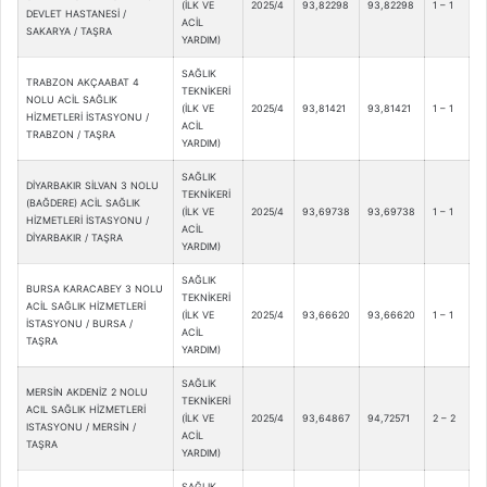
(İLK VE
2025/4
93,82298
93,82298
1 – 1
DEVLET HASTANESİ /
ACİL
SAKARYA / TAŞRA
YARDIM)
SAĞLIK
TRABZON AKÇAABAT 4
TEKNİKERİ
NOLU ACİL SAĞLIK
(İLK VE
2025/4
93,81421
93,81421
1 – 1
HİZMETLERİ İSTASYONU /
ACİL
TRABZON / TAŞRA
YARDIM)
SAĞLIK
DİYARBAKIR SİLVAN 3 NOLU
TEKNİKERİ
(BAĞDERE) ACİL SAĞLIK
(İLK VE
2025/4
93,69738
93,69738
1 – 1
HİZMETLERİ İSTASYONU /
ACİL
DİYARBAKIR / TAŞRA
YARDIM)
SAĞLIK
BURSA KARACABEY 3 NOLU
TEKNİKERİ
ACİL SAĞLIK HİZMETLERİ
(İLK VE
2025/4
93,66620
93,66620
1 – 1
İSTASYONU / BURSA /
ACİL
TAŞRA
YARDIM)
SAĞLIK
MERSİN AKDENİZ 2 NOLU
TEKNİKERİ
ACIL SAĞLIK HİZMETLERİ
(İLK VE
2025/4
93,64867
94,72571
2 – 2
ISTASYONU / MERSİN /
ACİL
TAŞRA
YARDIM)
SAĞLIK