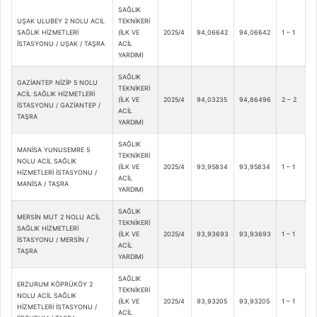
SAĞLIK
UŞAK ULUBEY 2 NOLU ACİL
TEKNİKERİ
SAĞLIK HİZMETLERİ
(İLK VE
2025/4
94,06642
94,06642
1 – 1
İSTASYONU / UŞAK / TAŞRA
ACİL
YARDIM)
SAĞLIK
GAZİANTEP NİZİP 5 NOLU
TEKNİKERİ
ACİL SAĞLIK HİZMETLERİ
(İLK VE
2025/4
94,03235
94,86496
2 – 2
İSTASYONU / GAZİANTEP /
ACİL
TAŞRA
YARDIM)
SAĞLIK
MANİSA YUNUSEMRE 5
TEKNİKERİ
NOLU ACİL SAĞLIK
(İLK VE
2025/4
93,95834
93,95834
1 – 1
HİZMETLERİ İSTASYONU /
ACİL
MANİSA / TAŞRA
YARDIM)
SAĞLIK
MERSİN MUT 2 NOLU ACİL
TEKNİKERİ
SAĞLIK HİZMETLERİ
(İLK VE
2025/4
93,93693
93,93693
1 – 1
İSTASYONU / MERSİN /
ACİL
TAŞRA
YARDIM)
SAĞLIK
ERZURUM KÖPRÜKÖY 2
TEKNİKERİ
NOLU ACİL SAĞLIK
(İLK VE
2025/4
93,93205
93,93205
1 – 1
HİZMETLERİ İSTASYONU /
ACİL