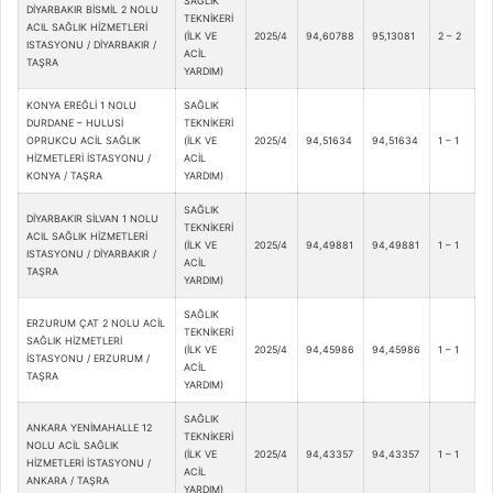
SAĞLIK
DİYARBAKIR BİSMİL 2 NOLU
TEKNİKERİ
ACIL SAĞLIK HİZMETLERİ
(İLK VE
2025/4
94,60788
95,13081
2 – 2
ISTASYONU / DİYARBAKIR /
ACİL
TAŞRA
YARDIM)
KONYA EREĞLİ 1 NOLU
SAĞLIK
DURDANE – HULUSİ
TEKNİKERİ
OPRUKCU ACİL SAĞLIK
(İLK VE
2025/4
94,51634
94,51634
1 – 1
HİZMETLERİ İSTASYONU /
ACİL
KONYA / TAŞRA
YARDIM)
SAĞLIK
DİYARBAKIR SİLVAN 1 NOLU
TEKNİKERİ
ACIL SAĞLIK HİZMETLERİ
(İLK VE
2025/4
94,49881
94,49881
1 – 1
ISTASYONU / DİYARBAKIR /
ACİL
TAŞRA
YARDIM)
SAĞLIK
ERZURUM ÇAT 2 NOLU ACİL
TEKNİKERİ
SAĞLIK HİZMETLERİ
(İLK VE
2025/4
94,45986
94,45986
1 – 1
İSTASYONU / ERZURUM /
ACİL
TAŞRA
YARDIM)
SAĞLIK
ANKARA YENİMAHALLE 12
TEKNİKERİ
NOLU ACİL SAĞLIK
(İLK VE
2025/4
94,43357
94,43357
1 – 1
HİZMETLERİ İSTASYONU /
ACİL
ANKARA / TAŞRA
YARDIM)