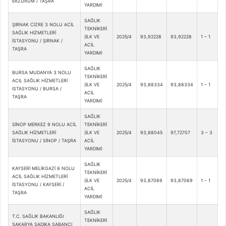
ERZURUM / TAŞRA
YARDIM)
SAĞLIK
ŞIRNAK CİZRE 3 NOLU ACİL
TEKNİKERİ
SAĞLIK HİZMETLERİ
(İLK VE
2025/4
93,92228
93,92228
1 – 1
İSTASYONU / ŞIRNAK /
ACİL
TAŞRA
YARDIM)
SAĞLIK
BURSA MUDANYA 3 NOLU
TEKNİKERİ
ACIL SAĞLIK HİZMETLERİ
(İLK VE
2025/4
93,88334
93,88334
1 – 1
ISTASYONU / BURSA /
ACİL
TAŞRA
YARDIM)
SAĞLIK
SİNOP MERKEZ 9 NOLU ACİL
TEKNİKERİ
SAĞLIK HİZMETLERİ
(İLK VE
2025/4
93,88045
97,72707
3 – 3
İSTASYONU / SİNOP / TAŞRA
ACİL
YARDIM)
SAĞLIK
KAYSERİ MELİKGAZİ 6 NOLU
TEKNİKERİ
ACİL SAĞLIK HİZMETLERİ
(İLK VE
2025/4
93,87069
93,87069
1 – 1
İSTASYONU / KAYSERİ /
ACİL
TAŞRA
YARDIM)
SAĞLIK
T.C. SAĞLIK BAKANLIĞI
TEKNİKERİ
SAKARYA SADIKA SABANCI