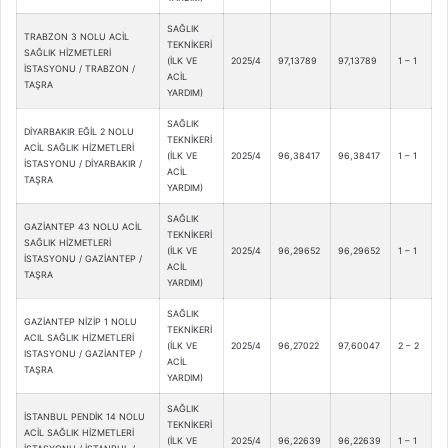
SAĞLIK
TRABZON 3 NOLU ACİL
TEKNİKERİ
SAĞLIK HİZMETLERİ
(İLK VE
2025/4
97,13789
97,13789
1 – 1
İSTASYONU / TRABZON /
ACİL
TAŞRA
YARDIM)
SAĞLIK
DİYARBAKIR EĞİL 2 NOLU
TEKNİKERİ
ACİL SAĞLIK HİZMETLERİ
(İLK VE
2025/4
96,38417
96,38417
1 – 1
İSTASYONU / DİYARBAKIR /
ACİL
TAŞRA
YARDIM)
SAĞLIK
GAZİANTEP 43 NOLU ACİL
TEKNİKERİ
SAĞLIK HİZMETLERİ
(İLK VE
2025/4
96,29652
96,29652
1 – 1
İSTASYONU / GAZİANTEP /
ACİL
TAŞRA
YARDIM)
SAĞLIK
GAZİANTEP NİZİP 1 NOLU
TEKNİKERİ
ACIL SAĞLIK HİZMETLERİ
(İLK VE
2025/4
96,27022
97,60047
2 – 2
ISTASYONU / GAZİANTEP /
ACİL
TAŞRA
YARDIM)
SAĞLIK
İSTANBUL PENDİK 14 NOLU
TEKNİKERİ
ACİL SAĞLIK HİZMETLERİ
(İLK VE
2025/4
96,22639
96,22639
1 – 1