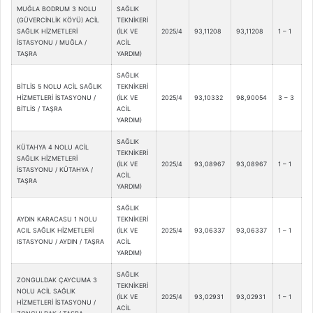
MUĞLA BODRUM 3 NOLU
SAĞLIK
(GÜVERCİNLİK KÖYÜ) ACİL
TEKNİKERİ
SAĞLIK HİZMETLERİ
(İLK VE
2025/4
93,11208
93,11208
1 – 1
İSTASYONU / MUĞLA /
ACİL
TAŞRA
YARDIM)
SAĞLIK
BİTLİS 5 NOLU ACİL SAĞLIK
TEKNİKERİ
HİZMETLERİ İSTASYONU /
(İLK VE
2025/4
93,10332
98,90054
3 – 3
BİTLİS / TAŞRA
ACİL
YARDIM)
SAĞLIK
KÜTAHYA 4 NOLU ACİL
TEKNİKERİ
SAĞLIK HİZMETLERİ
(İLK VE
2025/4
93,08967
93,08967
1 – 1
İSTASYONU / KÜTAHYA /
ACİL
TAŞRA
YARDIM)
SAĞLIK
AYDIN KARACASU 1 NOLU
TEKNİKERİ
ACIL SAĞLIK HİZMETLERİ
(İLK VE
2025/4
93,06337
93,06337
1 – 1
ISTASYONU / AYDIN / TAŞRA
ACİL
YARDIM)
SAĞLIK
ZONGULDAK ÇAYCUMA 3
TEKNİKERİ
NOLU ACİL SAĞLIK
(İLK VE
2025/4
93,02931
93,02931
1 – 1
HİZMETLERİ İSTASYONU /
ACİL