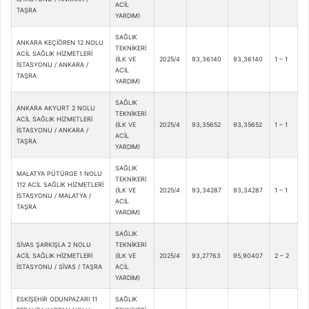
ACİL
TAŞRA
YARDIM)
SAĞLIK
ANKARA KEÇİÖREN 12 NOLU
TEKNİKERİ
ACİL SAĞLIK HİZMETLERİ
(İLK VE
2025/4
93,36140
93,36140
1 – 1
İSTASYONU / ANKARA /
ACİL
TAŞRA
YARDIM)
SAĞLIK
ANKARA AKYURT 2 NOLU
TEKNİKERİ
ACİL SAĞLIK HİZMETLERİ
(İLK VE
2025/4
93,35652
93,35652
1 – 1
İSTASYONU / ANKARA /
ACİL
TAŞRA
YARDIM)
SAĞLIK
MALATYA PÜTÜRGE 1 NOLU
TEKNİKERİ
112 ACİL SAĞLIK HİZMETLERİ
(İLK VE
2025/4
93,34287
93,34287
1 – 1
İSTASYONU / MALATYA /
ACİL
TAŞRA
YARDIM)
SAĞLIK
SİVAS ŞARKIŞLA 2 NOLU
TEKNİKERİ
ACİL SAĞLIK HİZMETLERİ
(İLK VE
2025/4
93,27763
95,90407
2 – 2
İSTASYONU / SİVAS / TAŞRA
ACİL
YARDIM)
ESKİŞEHİR ODUNPAZARI 11
SAĞLIK