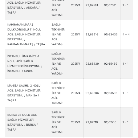
TEKNİKERİ
ACİL SAĞLIK HİZMETLERİ
(İLK VE
2025/4
92,67581
92,67581
1 – 1
İSTASYONU / ANKARA /
ACİL
TAŞRA
YARDIM)
KAHRAMANMARAŞ
SAĞLIK
DULKADİROĞLU 11 NOLU
TEKNİKERİ
ACİL SAĞLIK HİZMETLERİ
(İLK VE
2025/4
92,66216
95,63433
4 – 4
İSTASYONU /
ACİL
KAHRAMANMARAŞ / TAŞRA
YARDIM)
SAĞLIK
İSTANBUL ÜMRANİYE 4
TEKNİKERİ
NOLU ACİL SAĞLIK
(İLK VE
2025/4
92,65439
92,65439
1 – 1
HİZMETLERİ İSTASYONU /
ACİL
İSTANBUL / TAŞRA
YARDIM)
SAĞLIK
MANİSA SALİHLİ 2 NOLU
TEKNİKERİ
ACİL SAĞLIK HİZMETLERİ
(İLK VE
2025/4
92,63586
92,63586
1 – 1
İSTASYONU / MANİSA /
ACİL
TAŞRA
YARDIM)
SAĞLIK
BURSA 35 NOLU ACIL
TEKNİKERİ
SAĞLIK HİZMETLERİ
(İLK VE
2025/4
92,62710
92,62710
1 – 1
ISTASYONU / BURSA /
ACİL
TAŞRA
YARDIM)