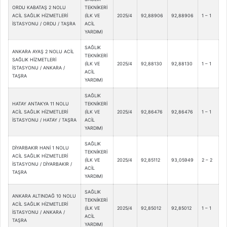
ORDU KABATAŞ 2 NOLU
TEKNİKERİ
ACİL SAĞLIK HİZMETLERİ
(İLK VE
2025/4
92,88906
92,88906
1 – 1
İSTASYONU / ORDU / TAŞRA
ACİL
YARDIM)
SAĞLIK
ANKARA AYAŞ 2 NOLU ACİL
TEKNİKERİ
SAĞLIK HİZMETLERİ
(İLK VE
2025/4
92,88130
92,88130
1 – 1
İSTASYONU / ANKARA /
ACİL
TAŞRA
YARDIM)
SAĞLIK
HATAY ANTAKYA 11 NOLU
TEKNİKERİ
ACİL SAĞLIK HİZMETLERİ
(İLK VE
2025/4
92,86476
92,86476
1 – 1
İSTASYONU / HATAY / TAŞRA
ACİL
YARDIM)
SAĞLIK
DİYARBAKIR HANİ 1 NOLU
TEKNİKERİ
ACİL SAĞLIK HİZMETLERİ
(İLK VE
2025/4
92,85112
93,05949
2 – 2
İSTASYONU / DİYARBAKIR /
ACİL
TAŞRA
YARDIM)
SAĞLIK
ANKARA ALTINDAĞ 10 NOLU
TEKNİKERİ
ACİL SAĞLIK HİZMETLERİ
(İLK VE
2025/4
92,85012
92,85012
1 – 1
İSTASYONU / ANKARA /
ACİL
TAŞRA
YARDIM)