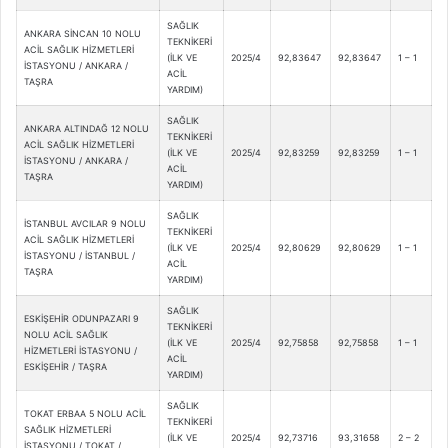
SAĞLIK
ANKARA SİNCAN 10 NOLU
TEKNİKERİ
ACİL SAĞLIK HİZMETLERİ
(İLK VE
2025/4
92,83647
92,83647
1 – 1
İSTASYONU / ANKARA /
ACİL
TAŞRA
YARDIM)
SAĞLIK
ANKARA ALTINDAĞ 12 NOLU
TEKNİKERİ
ACİL SAĞLIK HİZMETLERİ
(İLK VE
2025/4
92,83259
92,83259
1 – 1
İSTASYONU / ANKARA /
ACİL
TAŞRA
YARDIM)
SAĞLIK
İSTANBUL AVCILAR 9 NOLU
TEKNİKERİ
ACİL SAĞLIK HİZMETLERİ
(İLK VE
2025/4
92,80629
92,80629
1 – 1
İSTASYONU / İSTANBUL /
ACİL
TAŞRA
YARDIM)
SAĞLIK
ESKİŞEHİR ODUNPAZARI 9
TEKNİKERİ
NOLU ACİL SAĞLIK
(İLK VE
2025/4
92,75858
92,75858
1 – 1
HİZMETLERİ İSTASYONU /
ACİL
ESKİŞEHİR / TAŞRA
YARDIM)
SAĞLIK
TOKAT ERBAA 5 NOLU ACİL
TEKNİKERİ
SAĞLIK HİZMETLERİ
(İLK VE
2025/4
92,73716
93,31658
2 – 2
İSTASYONU / TOKAT /