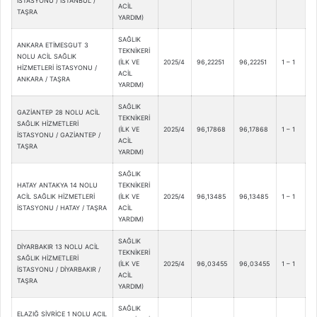
İSTASYONU / İSTANBUL /
ACİL
TAŞRA
YARDIM)
SAĞLIK
ANKARA ETİMESGUT 3
TEKNİKERİ
NOLU ACİL SAĞLIK
(İLK VE
2025/4
96,22251
96,22251
1 – 1
HİZMETLERİ İSTASYONU /
ACİL
ANKARA / TAŞRA
YARDIM)
SAĞLIK
GAZİANTEP 28 NOLU ACİL
TEKNİKERİ
SAĞLIK HİZMETLERİ
(İLK VE
2025/4
96,17868
96,17868
1 – 1
İSTASYONU / GAZİANTEP /
ACİL
TAŞRA
YARDIM)
SAĞLIK
HATAY ANTAKYA 14 NOLU
TEKNİKERİ
ACİL SAĞLIK HİZMETLERİ
(İLK VE
2025/4
96,13485
96,13485
1 – 1
İSTASYONU / HATAY / TAŞRA
ACİL
YARDIM)
SAĞLIK
DİYARBAKIR 13 NOLU ACİL
TEKNİKERİ
SAĞLIK HİZMETLERİ
(İLK VE
2025/4
96,03455
96,03455
1 – 1
İSTASYONU / DİYARBAKIR /
ACİL
TAŞRA
YARDIM)
SAĞLIK
ELAZIĞ SİVRİCE 1 NOLU ACIL