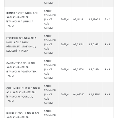
YARDIM)
SAĞLIK
ŞIRNAK CİZRE 1 NOLU ACİL
TEKNİKERİ
SAĞLIK HİZMETLERİ
(İLK VE
2025/4
95,11428
99,18004
2 – 2
İSTASYONU / ŞIRNAK /
ACİL
TAŞRA
YARDIM)
SAĞLIK
ESKİŞEHİR ODUNPAZARI 5
TEKNİKERİ
NOLU ACİL SAĞLIK
(İLK VE
2025/4
95,03151
95,03151
1 – 1
HİZMETLERİ İSTASYONU /
ACİL
ESKİŞEHİR / TAŞRA
YARDIM)
SAĞLIK
GAZİANTEP 8 NOLU ACIL
TEKNİKERİ
SAĞLIK HİZMETLERİ
(İLK VE
2025/4
95,02274
95,02274
1 – 1
ISTASYONU / GAZİANTEP /
ACİL
TAŞRA
YARDIM)
SAĞLIK
ÇORUM SUNGURLU 3 NOLU
TEKNİKERİ
ACİL SAĞLIK HİZMETLERİ
(İLK VE
2025/4
94,95750
94,95750
1 – 1
İSTASYONU / ÇORUM /
ACİL
TAŞRA
YARDIM)
SAĞLIK
BURSA İNEGÖL 4 NOLU ACIL
TEKNİKERİ
SAĞLIK HİZMETLERİ