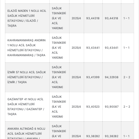
SAĞLIK
ELAZIĞ MADEN 1 NOLU ACIL
TEKNİKERİ
SAĞLIK HİZMETLERİ
(İLK VE
2025/4
93,44318
93,44318
1 – 1
ISTASYONU / ELAZIĞ /
ACİL
TAŞRA
YARDIM)
SAĞLIK
KAHRAMANMARAŞ ANDIRIN
TEKNİKERİ
1 NOLU ACİL SAĞLIK
(İLK VE
2025/4
93,43441
93,43441
1 – 1
HİZMETLERİ İSTASYONU /
ACİL
KAHRAMANMARAŞ / TAŞRA
YARDIM)
SAĞLIK
İZMİR 57 NOLU ACİL SAĞLIK
TEKNİKERİ
HİZMETLERİ İSTASYONU /
(İLK VE
2025/4
93,41399
94,32938
2 – 2
İZMİR / TAŞRA
ACİL
YARDIM)
SAĞLIK
GAZİANTEP 41 NOLU ACİL
TEKNİKERİ
SAĞLIK HİZMETLERİ
(İLK VE
2025/4
93,40523
93,90087
2 – 2
İSTASYONU / GAZİANTEP /
ACİL
TAŞRA
YARDIM)
SAĞLIK
ANKARA ALTINDAĞ 6 NOLU
TEKNİKERİ
ACİL SAĞLIK HİZMETLERİ
(İLK VE
2025/4
93,38282
93,38282
1 – 1
İSTASYONU / ANKARA /