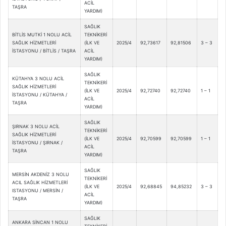
ACİL
TAŞRA
YARDIM)
SAĞLIK
BİTLİS MUTKİ 1 NOLU ACİL
TEKNİKERİ
SAĞLIK HİZMETLERİ
(İLK VE
2025/4
92,73617
92,81506
3 – 3
İSTASYONU / BİTLİS / TAŞRA
ACİL
YARDIM)
SAĞLIK
KÜTAHYA 3 NOLU ACİL
TEKNİKERİ
SAĞLIK HİZMETLERİ
(İLK VE
2025/4
92,72740
92,72740
1 – 1
İSTASYONU / KÜTAHYA /
ACİL
TAŞRA
YARDIM)
SAĞLIK
ŞIRNAK 3 NOLU ACİL
TEKNİKERİ
SAĞLIK HİZMETLERİ
(İLK VE
2025/4
92,70599
92,70599
1 – 1
İSTASYONU / ŞIRNAK /
ACİL
TAŞRA
YARDIM)
SAĞLIK
MERSİN AKDENİZ 3 NOLU
TEKNİKERİ
ACIL SAĞLIK HİZMETLERİ
(İLK VE
2025/4
92,68845
94,85232
3 – 3
ISTASYONU / MERSİN /
ACİL
TAŞRA
YARDIM)
SAĞLIK
ANKARA SİNCAN 1 NOLU