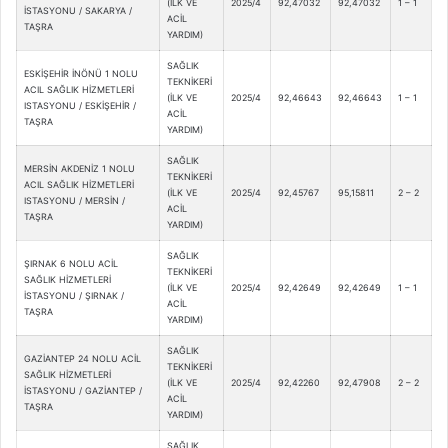
(İLK VE
2025/4
92,47032
92,47032
1 – 1
İSTASYONU / SAKARYA /
ACİL
TAŞRA
YARDIM)
SAĞLIK
ESKİŞEHİR İNÖNÜ 1 NOLU
TEKNİKERİ
ACIL SAĞLIK HİZMETLERİ
(İLK VE
2025/4
92,46643
92,46643
1 – 1
ISTASYONU / ESKİŞEHİR /
ACİL
TAŞRA
YARDIM)
SAĞLIK
MERSİN AKDENİZ 1 NOLU
TEKNİKERİ
ACIL SAĞLIK HİZMETLERİ
(İLK VE
2025/4
92,45767
95,15811
2 – 2
ISTASYONU / MERSİN /
ACİL
TAŞRA
YARDIM)
SAĞLIK
ŞIRNAK 6 NOLU ACİL
TEKNİKERİ
SAĞLIK HİZMETLERİ
(İLK VE
2025/4
92,42649
92,42649
1 – 1
İSTASYONU / ŞIRNAK /
ACİL
TAŞRA
YARDIM)
SAĞLIK
GAZİANTEP 24 NOLU ACİL
TEKNİKERİ
SAĞLIK HİZMETLERİ
(İLK VE
2025/4
92,42260
92,47908
2 – 2
İSTASYONU / GAZİANTEP /
ACİL
TAŞRA
YARDIM)
SAĞLIK