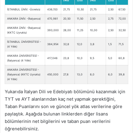
(40)
(20)
(40)
(20)
İSTANBUL ÜNİV. -Ücretsiz
436,153
21,75
10,50
21,75
2,50
67,50
ANKARA ÜNİV. -(İtalyanca)
470,981
20,50
11,50
2,50
2,75
72,00
ANKARA ÜNİV. -(İtalyanca)
393,000
28,00
11,25
10,00
2,50
32,50
(KKTC Uyruklu)
İSTANBUL ÜNİVERSİTESİ -
384,954
32,8
12,0
3,8
1,5
71,5
(4 Yıllık)
ANKARA ÜNİVERSİTESİ -
417,046
23,8
10,0
9,5
5,0
60,8
(İtalyanca) (4 Yıllık)
ANKARA ÜNİVERSİTESİ -
(İtalyanca) (KKTC Uyruklu)
450,000
27,8
13,0
8,0
6,0
39,8
(4 Yıllık)
Yukarıda İtalyan Dili ve Edebiyatı bölümünü kazanmak için
TYT ve AYT alanlarından kaç net yapmak gerektiğini,
Taban Puanlarını son ve güncel yök atlas verilerine göre
paylaştık. Aşağıda bulunan linklerden diğer lisans
bölümlerinin net bilgilerini ve taban puan verilerini
öğrenebilirsiniz.