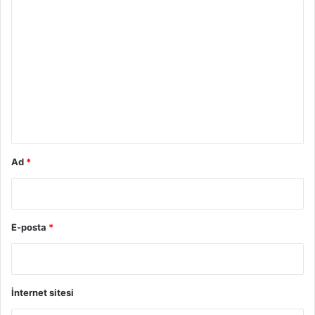
Y
o
r
u
m
*
Ad
*
E-posta
*
İnternet sitesi