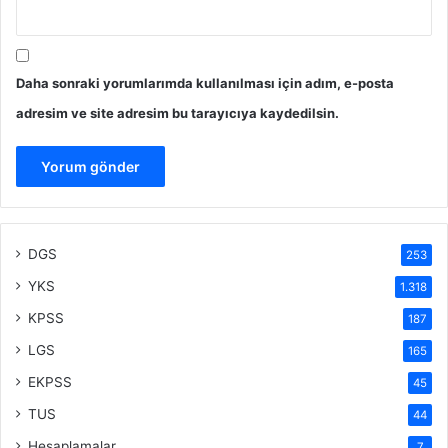
Daha sonraki yorumlarımda kullanılması için adım, e-posta
adresim ve site adresim bu tarayıcıya kaydedilsin.
DGS
253
YKS
1.318
KPSS
187
LGS
165
EKPSS
45
TUS
44
Hesaplamalar
7