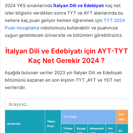
2024 YKS sınavlarında
İtalyan Dili ve Edebiyatı
kaç net
ister bilgisini verdikten sonra TYT ve AYT alanlarında bu
netlere kaç puan geliyor hemen öğrenmek için
TYT 2024
Puan hesaplama
robotumuzu kullanabilir ve puanınıza
uygun gelebilecek üniversite ve bölümleri görebilirsiniz.
İtalyan Dili ve Edebiyatı için AYT-TYT
Kaç Net Gerekir 2024 ?
Aşağda bulunan veriler 2023 yılı İtalyan Dili ve Edebiyatı
bölümünü kazanan en son kişinin TYT ,AYT ve YDT net
verileridir.
YDT
TYT (120)
(80)
Taban
Üniversite
Puan
Türkçe
Sosyal
Matematik
Fen
Dil