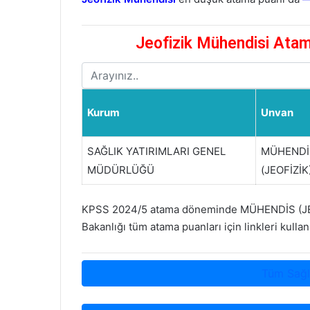
Jeofizik Mühendisi Atama
Kurum
Unvan
SAĞLIK YATIRIMLARI GENEL
MÜHENDİ
MÜDÜRLÜĞÜ
(JEOFİZİK
KPSS 2024/5 atama döneminde MÜHENDİS (JEOFİZ
Bakanlığı tüm atama puanları için linkleri kullana
Tüm Sağl