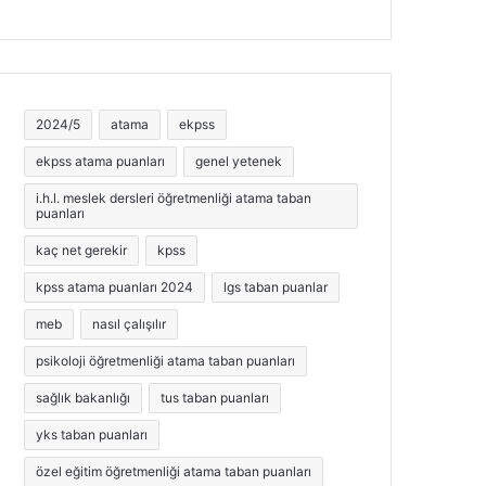
2024/5
atama
ekpss
ekpss atama puanları
genel yetenek
i.h.l. meslek dersleri öğretmenliği atama taban
puanları
kaç net gerekir
kpss
kpss atama puanları 2024
lgs taban puanlar
meb
nasıl çalışılır
psikoloji öğretmenliği atama taban puanları
sağlık bakanlığı
tus taban puanları
yks taban puanları
özel eğitim öğretmenliği atama taban puanları