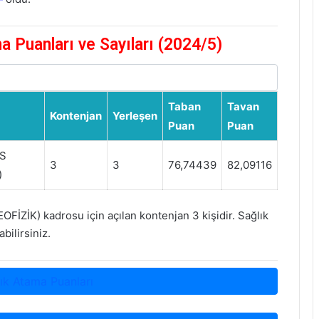
 Puanları ve Sayıları (2024/5)
Taban
Tavan
Kontenjan
Yerleşen
Puan
Puan
S
3
3
76,74439
82,09116
)
İK) kadrosu için açılan kontenjan 3 kişidir. Sağlık
bilirsiniz.
ık Atama Puanları