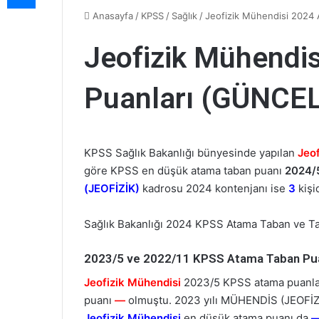
Anasayfa
/
KPSS
/
Sağlık
/
Jeofizik Mühendisi 2024
Jeofizik Mühendi
Puanları (GÜNCEL
KPSS Sağlık Bakanlığı bünyesinde yapılan
Jeo
göre KPSS en düşük atama taban puanı
2024/
(JEOFİZİK)
kadrosu 2024 kontenjanı ise
3
kişid
Sağlık Bakanlığı 2024 KPSS Atama Taban ve T
2023/5 ve 2022/11 KPSS Atama Taban Puan
Jeofizik Mühendisi
2023/5 KPSS atama puanları
puanı
—
olmuştu. 2023 yılı MÜHENDİS (JEOFİZİ
Jeofizik Mühendisi
en düşük atama puanı da