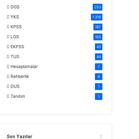
DGS
253
YKS
1.318
KPSS
187
LGS
165
EKPSS
45
TUS
44
Hesaplamalar
7
Rehberlik
6
DUS
1
Tanıtım
1
Son Yazılar