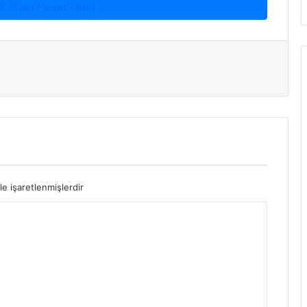
4 Puan Hesaplama
le işaretlenmişlerdir