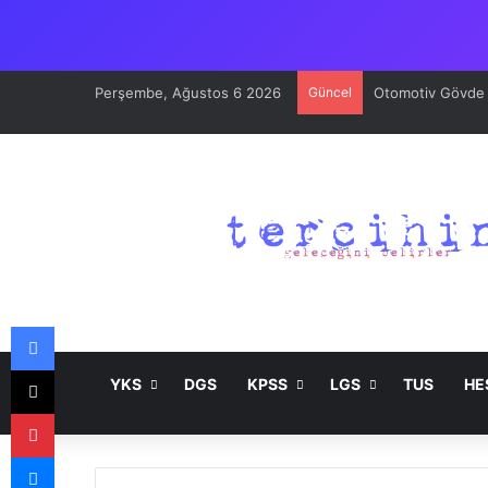
Perşembe, Ağustos 6 2026
Güncel
Otomotiv Gövde v
Facebook
X
YKS
DGS
KPSS
LGS
TUS
HE
Pinterest
Messenger