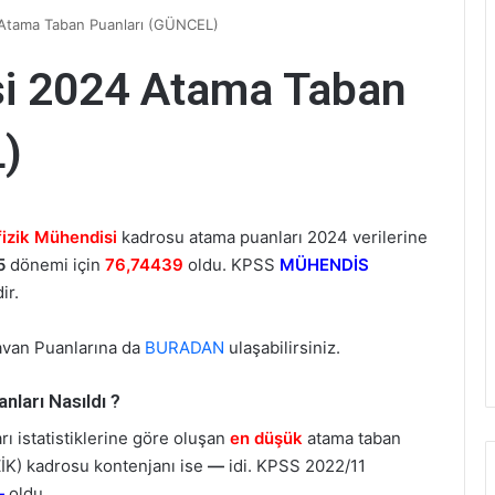
 Atama Taban Puanları (GÜNCEL)
si 2024 Atama Taban
)
fizik Mühendisi
kadrosu atama puanları 2024 verilerine
5
dönemi için
76,74439
oldu. KPSS
MÜHENDİS
ir.
avan Puanlarına da
BURADAN
ulaşabilirsiniz.
ları Nasıldı ?
 istatistiklerine göre oluşan
en düşük
atama taban
K) kadrosu kontenjanı ise
—
idi. KPSS 2022/11
—
oldu.