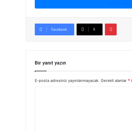
KPSS 202
Pinterest
Facebook
X
Bir yanıt yazın
E-posta adresiniz yayınlanmayacak.
Gerekli alanlar
*
i
Y
o
r
u
m