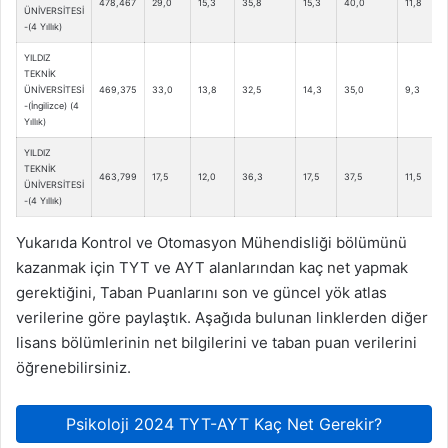
478,467
29,0
15,3
35,8
15,3
40,0
11,8
1
ÜNİVERSİTESİ
-(4 Yıllık)
YILDIZ
TEKNİK
ÜNİVERSİTESİ
469,375
33,0
13,8
32,5
14,3
35,0
9,3
1
-(İngilizce) (4
Yıllık)
YILDIZ
TEKNİK
463,799
17,5
12,0
36,3
17,5
37,5
11,5
1
ÜNİVERSİTESİ
-(4 Yıllık)
Yukarıda Kontrol ve Otomasyon Mühendisliği bölümünü
kazanmak için TYT ve AYT alanlarından kaç net yapmak
gerektiğini, Taban Puanlarını son ve güncel yök atlas
verilerine göre paylaştık. Aşağıda bulunan linklerden diğer
lisans bölümlerinin net bilgilerini ve taban puan verilerini
öğrenebilirsiniz.
Psikoloji 2024 TYT-AYT Kaç Net Gerekir?