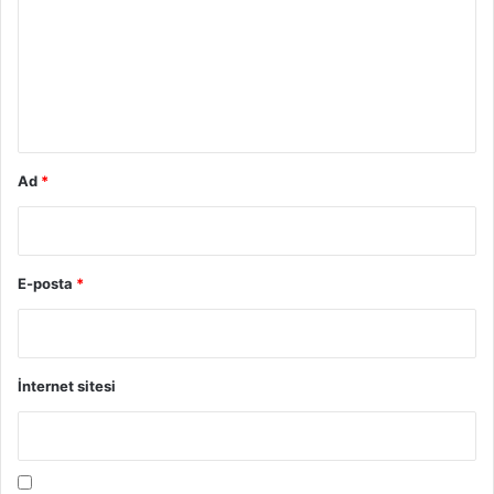
r
u
m
*
Ad
*
E-posta
*
İnternet sitesi