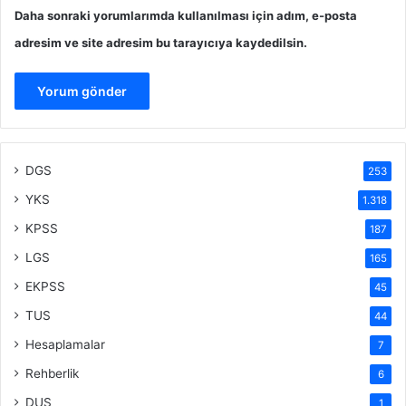
Daha sonraki yorumlarımda kullanılması için adım, e-posta
adresim ve site adresim bu tarayıcıya kaydedilsin.
DGS
253
YKS
1.318
KPSS
187
LGS
165
EKPSS
45
TUS
44
Hesaplamalar
7
Rehberlik
6
DUS
1