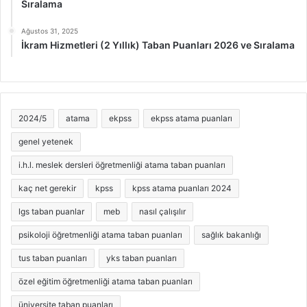
Sıralama
Ağustos 31, 2025
İkram Hizmetleri (2 Yıllık) Taban Puanları 2026 ve Sıralama
2024/5
atama
ekpss
ekpss atama puanları
genel yetenek
i.h.l. meslek dersleri öğretmenliği atama taban puanları
kaç net gerekir
kpss
kpss atama puanları 2024
lgs taban puanlar
meb
nasıl çalışılır
psikoloji öğretmenliği atama taban puanları
sağlık bakanlığı
tus taban puanları
yks taban puanları
özel eğitim öğretmenliği atama taban puanları
üniversite taban puanları