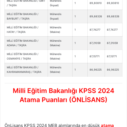
MİLLİ EĞİTİM BAKANLIĞI / SİİRT
Mühendis
1
89,80810
89,80810
/ TAŞRA
(İnşaat)
MİLLİ EĞİTİM BAKANLIĞI /
Mühendis
1
89,68326
89,68326
BAYBURT / TAŞRA
(İnşaat)
MİLLİ EĞİTİM BAKANLIĞI /
Mühendis
1
87,74277
87,74277
HATAY / TAŞRA
(Makine)
MİLLİ EĞİTİM BAKANLIĞI /
Mühendis
1
87,21059
87,21059
ADANA / TAŞRA
(Makine)
MİLLİ EĞİTİM BAKANLIĞI /
Mühendis
1
87,15771
87,15771
OSMANİYE / TAŞRA
(Makine)
MİLLİ EĞİTİM BAKANLIĞI /
Mühendis
1
86,96225
86,96225
KAHRAMANMARAŞ / TAŞRA
(Makine)
Milli Eğitim Bakanlığı KPSS 2024
Atama Puanları (ÖNLİSANS)
ÖnLisans KPSS 2024 MEB alımlarında en düşük
atama