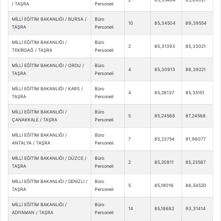
/ TAŞRA
Personeli
MİLLİ EĞİTİM BAKANLIĞI / BURSA /
Büro
10
85,34504
89,39554
TAŞRA
Personeli
MİLLİ EĞİTİM BAKANLIĞI /
Büro
2
85,31393
85,33021
TEKİRDAĞ / TAŞRA
Personeli
MİLLİ EĞİTİM BAKANLIĞI / ORDU /
Büro
4
85,30913
86,39221
TAŞRA
Personeli
MİLLİ EĞİTİM BAKANLIĞI / KARS /
Büro
4
85,28137
85,35151
TAŞRA
Personeli
MİLLİ EĞİTİM BAKANLIĞI /
Büro
5
85,24568
87,24568
ÇANAKKALE / TAŞRA
Personeli
MİLLİ EĞİTİM BAKANLIĞI /
Büro
7
85,23754
91,96077
ANTALYA / TAŞRA
Personeli
MİLLİ EĞİTİM BAKANLIĞI / DÜZCE /
Büro
2
85,20811
85,23587
TAŞRA
Personeli
MİLLİ EĞİTİM BAKANLIĞI / DENİZLİ /
Büro
5
85,19016
86,54520
TAŞRA
Personeli
MİLLİ EĞİTİM BAKANLIĞI /
Büro
14
85,18682
93,31414
ADIYAMAN / TAŞRA
Personeli