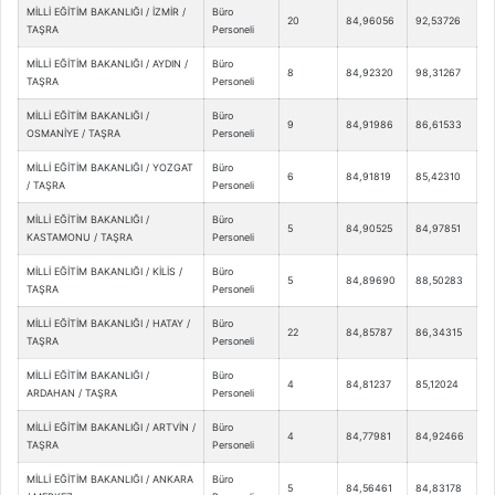
MİLLİ EĞİTİM BAKANLIĞI / İZMİR /
Büro
20
84,96056
92,53726
TAŞRA
Personeli
MİLLİ EĞİTİM BAKANLIĞI / AYDIN /
Büro
8
84,92320
98,31267
TAŞRA
Personeli
MİLLİ EĞİTİM BAKANLIĞI /
Büro
9
84,91986
86,61533
OSMANİYE / TAŞRA
Personeli
MİLLİ EĞİTİM BAKANLIĞI / YOZGAT
Büro
6
84,91819
85,42310
/ TAŞRA
Personeli
MİLLİ EĞİTİM BAKANLIĞI /
Büro
5
84,90525
84,97851
KASTAMONU / TAŞRA
Personeli
MİLLİ EĞİTİM BAKANLIĞI / KİLİS /
Büro
5
84,89690
88,50283
TAŞRA
Personeli
MİLLİ EĞİTİM BAKANLIĞI / HATAY /
Büro
22
84,85787
86,34315
TAŞRA
Personeli
MİLLİ EĞİTİM BAKANLIĞI /
Büro
4
84,81237
85,12024
ARDAHAN / TAŞRA
Personeli
MİLLİ EĞİTİM BAKANLIĞI / ARTVİN /
Büro
4
84,77981
84,92466
TAŞRA
Personeli
MİLLİ EĞİTİM BAKANLIĞI / ANKARA
Büro
5
84,56461
84,83178