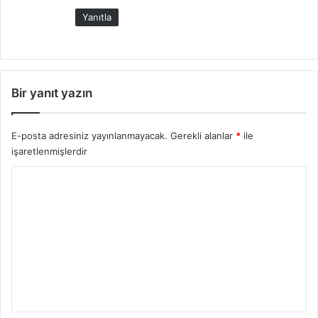
i
Yanıtla
:
Bir yanıt yazın
E-posta adresiniz yayınlanmayacak.
Gerekli alanlar
*
ile
işaretlenmişlerdir
Y
o
r
u
m
*