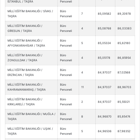
İSTANBUL / TAŞRA
Personeli
MİLLİ EĞİTİM BAKANLIĞI / SİVAS /
Büro
7
85,09582
89,20978
TAŞRA
Personeli
MİLLİ EĞİTİM BAKANLIĞI /
Büro
4
85,08768
86,03383
GİRESUN / TAŞRA
Personeli
MİLLİ EĞİTİM BAKANLIĞI /
Büro
5
85,05324
85,62180
AFYONKARAHİSAR / TAŞRA
Personeli
MİLLİ EĞİTİM BAKANLIĞI /
Büro
4
85,05178
86,85954
ZONGULDAK / TAŞRA
Personeli
MİLLİ EĞİTİM BAKANLIĞI /
Büro
4
84,97037
87,02568
ERZİNCAN / TAŞRA
Personeli
MİLLİ EĞİTİM BAKANLIĞI /
Büro
11
84,97037
88,96703
KAHRAMANMARAŞ / TAŞRA
Personeli
MİLLİ EĞİTİM BAKANLIĞI /
Büro
2
84,97037
85,55021
KIRKLARELİ / TAŞRA
Personeli
MİLLİ EĞİTİM BAKANLIĞI / MUĞLA /
Büro
8
84,96870
85,85474
TAŞRA
Personeli
MİLLİ EĞİTİM BAKANLIĞI / UŞAK /
Büro
5
84,96536
87,98352
TAŞRA
Personeli