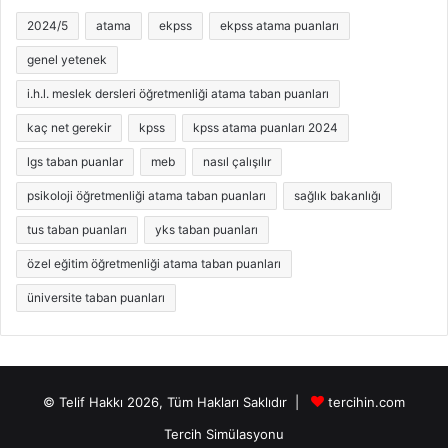
2024/5
atama
ekpss
ekpss atama puanları
genel yetenek
i.h.l. meslek dersleri öğretmenliği atama taban puanları
kaç net gerekir
kpss
kpss atama puanları 2024
lgs taban puanlar
meb
nasıl çalışılır
psikoloji öğretmenliği atama taban puanları
sağlık bakanlığı
tus taban puanları
yks taban puanları
özel eğitim öğretmenliği atama taban puanları
üniversite taban puanları
© Telif Hakkı 2026, Tüm Hakları Saklıdır |
tercihin.com
Tercih Simülasyonu