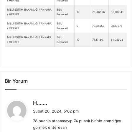
/ MERKEZ
Personeli
MİLLİ EĞİTİM BAKANLIĞI / ANKARA
Büro
10
76,36926
83,00941
/ MERKEZ
Personeli
MİLLİ EĞİTİM BAKANLIĞI / ANKARA
Büro
5
75,44252
78,10376
/ MERKEZ
Personeli
MİLLİ EĞİTİM BAKANLIĞI / ANKARA
Büro
10
74,17180
81,02903
/ MERKEZ
Personeli
Bir Yorum
d
H.......
e
Şubat 20, 2024, 5:02 pm
d
78 puanla atanamayıp 74 puanlı birinin atandığını
i
görmek enteresan
k