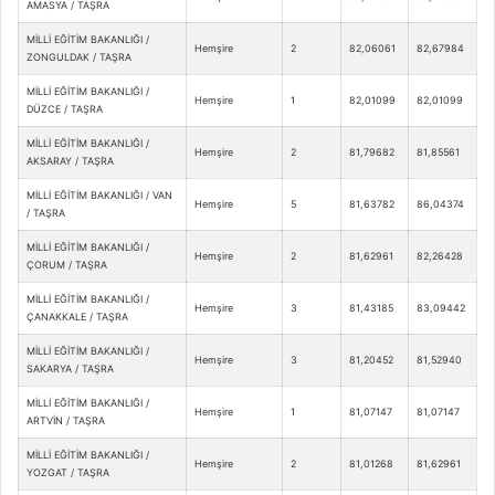
AMASYA / TAŞRA
MİLLİ EĞİTİM BAKANLIĞI /
Hemşire
2
82,06061
82,67984
ZONGULDAK / TAŞRA
MİLLİ EĞİTİM BAKANLIĞI /
Hemşire
1
82,01099
82,01099
DÜZCE / TAŞRA
MİLLİ EĞİTİM BAKANLIĞI /
Hemşire
2
81,79682
81,85561
AKSARAY / TAŞRA
MİLLİ EĞİTİM BAKANLIĞI / VAN
Hemşire
5
81,63782
86,04374
/ TAŞRA
MİLLİ EĞİTİM BAKANLIĞI /
Hemşire
2
81,62961
82,26428
ÇORUM / TAŞRA
MİLLİ EĞİTİM BAKANLIĞI /
Hemşire
3
81,43185
83,09442
ÇANAKKALE / TAŞRA
MİLLİ EĞİTİM BAKANLIĞI /
Hemşire
3
81,20452
81,52940
SAKARYA / TAŞRA
MİLLİ EĞİTİM BAKANLIĞI /
Hemşire
1
81,07147
81,07147
ARTVİN / TAŞRA
MİLLİ EĞİTİM BAKANLIĞI /
Hemşire
2
81,01268
81,62961
YOZGAT / TAŞRA