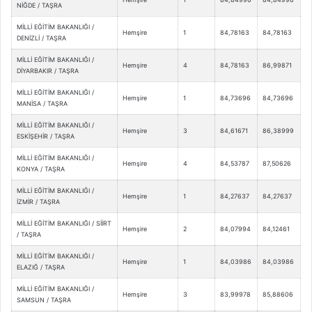
NİĞDE / TAŞRA
MİLLİ EĞİTİM BAKANLIĞI /
Hemşire
1
84,78163
84,78163
DENİZLİ / TAŞRA
MİLLİ EĞİTİM BAKANLIĞI /
Hemşire
4
84,78163
86,99871
DİYARBAKIR / TAŞRA
MİLLİ EĞİTİM BAKANLIĞI /
Hemşire
1
84,73696
84,73696
MANİSA / TAŞRA
MİLLİ EĞİTİM BAKANLIĞI /
Hemşire
3
84,61671
86,38999
ESKİŞEHİR / TAŞRA
MİLLİ EĞİTİM BAKANLIĞI /
Hemşire
4
84,53787
87,50626
KONYA / TAŞRA
MİLLİ EĞİTİM BAKANLIĞI /
Hemşire
1
84,27637
84,27637
İZMİR / TAŞRA
MİLLİ EĞİTİM BAKANLIĞI / SİİRT
Hemşire
2
84,07994
84,12461
/ TAŞRA
MİLLİ EĞİTİM BAKANLIĞI /
Hemşire
1
84,03986
84,03986
ELAZIĞ / TAŞRA
MİLLİ EĞİTİM BAKANLIĞI /
Hemşire
3
83,99978
85,88606
SAMSUN / TAŞRA