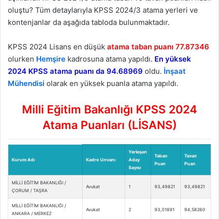
oluştu? Tüm detaylarıyla KPSS 2024/3 atama yerleri ve
kontenjanlar da aşağıda tabloda bulunmaktadır.
KPSS 2024 Lisans en düşük
atama taban puanı 77.87346
olurken
Hemşire
kadrosuna atama yapıldı.
En yüksek
2024 KPSS atama puanı da 94.68969
oldu.
İnşaat
Mühendisi
olarak en yüksek puanla atama yapıldı.
Milli Eğitim Bakanlığı KPSS 2024
Atama Puanları (LİSANS)
Yerleşen
Taban
Tavan
Kurum Adı
Kadro Unvanı
Aday
Puan
Puan
Sayısı
MİLLİ EĞİTİM BAKANLIĞI /
Avukat
1
93,49821
93,49821
ÇORUM / TAŞRA
MİLLİ EĞİTİM BAKANLIĞI /
Avukat
2
93,01891
94,58260
ANKARA / MERKEZ