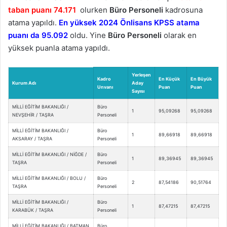
taban puanı 74.171
olurken
Büro Personeli
kadrosuna
atama yapıldı.
En yüksek 2024 Önlisans KPSS atama
puanı da 95.092
oldu. Yine
Büro Personeli
olarak en
yüksek puanla atama yapıldı.
Yerleşen
Kadro
En Küçük
En Büyük
Kurum Adı
Aday
Unvanı
Puan
Puan
Sayısı
MİLLİ EĞİTİM BAKANLIĞI /
Büro
1
95,09268
95,09268
NEVŞEHİR / TAŞRA
Personeli
MİLLİ EĞİTİM BAKANLIĞI /
Büro
1
89,66918
89,66918
AKSARAY / TAŞRA
Personeli
MİLLİ EĞİTİM BAKANLIĞI / NİĞDE /
Büro
1
89,36945
89,36945
TAŞRA
Personeli
MİLLİ EĞİTİM BAKANLIĞI / BOLU /
Büro
2
87,54186
90,51764
TAŞRA
Personeli
MİLLİ EĞİTİM BAKANLIĞI /
Büro
1
87,47215
87,47215
KARABÜK / TAŞRA
Personeli
MİLLİ EĞİTİM BAKANLIĞI / BATMAN
Büro