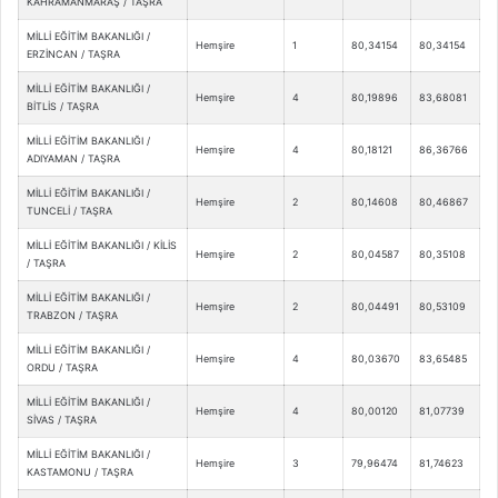
KAHRAMANMARAŞ / TAŞRA
MİLLİ EĞİTİM BAKANLIĞI /
Hemşire
1
80,34154
80,34154
ERZİNCAN / TAŞRA
MİLLİ EĞİTİM BAKANLIĞI /
Hemşire
4
80,19896
83,68081
BİTLİS / TAŞRA
MİLLİ EĞİTİM BAKANLIĞI /
Hemşire
4
80,18121
86,36766
ADIYAMAN / TAŞRA
MİLLİ EĞİTİM BAKANLIĞI /
Hemşire
2
80,14608
80,46867
TUNCELİ / TAŞRA
MİLLİ EĞİTİM BAKANLIĞI / KİLİS
Hemşire
2
80,04587
80,35108
/ TAŞRA
MİLLİ EĞİTİM BAKANLIĞI /
Hemşire
2
80,04491
80,53109
TRABZON / TAŞRA
MİLLİ EĞİTİM BAKANLIĞI /
Hemşire
4
80,03670
83,65485
ORDU / TAŞRA
MİLLİ EĞİTİM BAKANLIĞI /
Hemşire
4
80,00120
81,07739
SİVAS / TAŞRA
MİLLİ EĞİTİM BAKANLIĞI /
Hemşire
3
79,96474
81,74623
KASTAMONU / TAŞRA