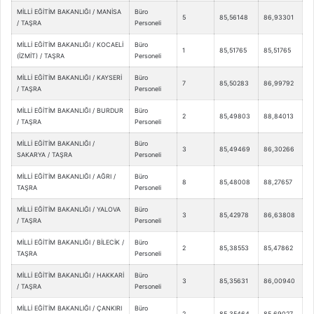
MİLLİ EĞİTİM BAKANLIĞI / MANİSA
Büro
5
85,56148
86,93301
/ TAŞRA
Personeli
MİLLİ EĞİTİM BAKANLIĞI / KOCAELİ
Büro
1
85,51765
85,51765
(İZMİT) / TAŞRA
Personeli
MİLLİ EĞİTİM BAKANLIĞI / KAYSERİ
Büro
7
85,50283
86,99792
/ TAŞRA
Personeli
MİLLİ EĞİTİM BAKANLIĞI / BURDUR
Büro
2
85,49803
88,84013
/ TAŞRA
Personeli
MİLLİ EĞİTİM BAKANLIĞI /
Büro
3
85,49469
86,30266
SAKARYA / TAŞRA
Personeli
MİLLİ EĞİTİM BAKANLIĞI / AĞRI /
Büro
8
85,48008
88,27657
TAŞRA
Personeli
MİLLİ EĞİTİM BAKANLIĞI / YALOVA
Büro
3
85,42978
86,63808
/ TAŞRA
Personeli
MİLLİ EĞİTİM BAKANLIĞI / BİLECİK /
Büro
2
85,38553
85,47862
TAŞRA
Personeli
MİLLİ EĞİTİM BAKANLIĞI / HAKKARİ
Büro
3
85,35631
86,00940
/ TAŞRA
Personeli
MİLLİ EĞİTİM BAKANLIĞI / ÇANKIRI
Büro
2
85,35464
85,69027