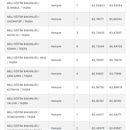
MİLLİ EĞİTİM BAKANLIĞI /
Hemşire
7
80,93843
83,92094
İSTANBUL / TAŞRA
MİLLİ EĞİTİM BAKANLIĞI /
Hemşire
7
80,76071
85,88244
GAZİANTEP / TAŞRA
MİLLİ EĞİTİM BAKANLIĞI /
Hemşire
3
80,73935
83,87857
ANTALYA / TAŞRA
MİLLİ EĞİTİM BAKANLIĞI /
Hemşire
4
80,73246
86,49708
ADANA / TAŞRA
MİLLİ EĞİTİM BAKANLIĞI / MUŞ
Hemşire
2
80,70651
86,76679
/ TAŞRA
MİLLİ EĞİTİM BAKANLIĞI /
Hemşire
4
80,65821
83,71956
ŞANLIURFA / TAŞRA
MİLLİ EĞİTİM BAKANLIĞI /
Hemşire
2
80,56755
83,88678
KÜTAHYA / TAŞRA
MİLLİ EĞİTİM BAKANLIĞI /
Hemşire
1
80,50742
80,50742
YALOVA / TAŞRA
MİLLİ EĞİTİM BAKANLIĞI /
Hemşire
1
80,44271
80,44271
GÜMÜŞHANE / TAŞRA
MİLLİ EĞİTİM BAKANLIĞI /
Hemşire
2
80,36979
80,85597