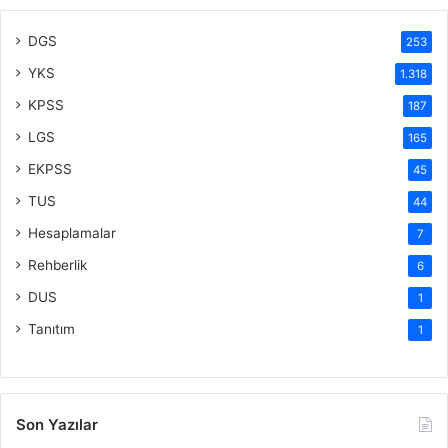
DGS
253
YKS
1.318
KPSS
187
LGS
165
EKPSS
45
TUS
44
Hesaplamalar
7
Rehberlik
6
DUS
1
Tanıtım
1
Son Yazılar