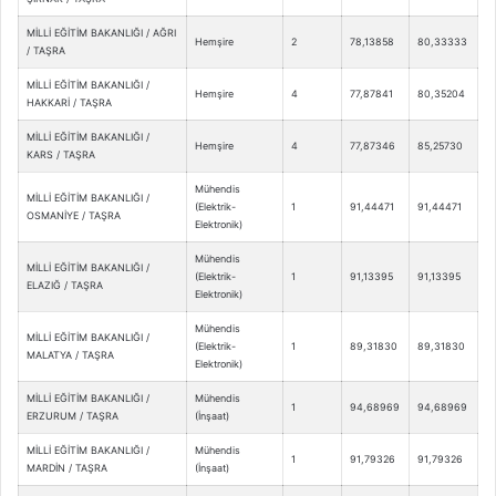
MİLLİ EĞİTİM BAKANLIĞI / AĞRI
Hemşire
2
78,13858
80,33333
/ TAŞRA
MİLLİ EĞİTİM BAKANLIĞI /
Hemşire
4
77,87841
80,35204
HAKKARİ / TAŞRA
MİLLİ EĞİTİM BAKANLIĞI /
Hemşire
4
77,87346
85,25730
KARS / TAŞRA
Mühendis
MİLLİ EĞİTİM BAKANLIĞI /
(Elektrik-
1
91,44471
91,44471
OSMANİYE / TAŞRA
Elektronik)
Mühendis
MİLLİ EĞİTİM BAKANLIĞI /
(Elektrik-
1
91,13395
91,13395
ELAZIĞ / TAŞRA
Elektronik)
Mühendis
MİLLİ EĞİTİM BAKANLIĞI /
(Elektrik-
1
89,31830
89,31830
MALATYA / TAŞRA
Elektronik)
MİLLİ EĞİTİM BAKANLIĞI /
Mühendis
1
94,68969
94,68969
ERZURUM / TAŞRA
(İnşaat)
MİLLİ EĞİTİM BAKANLIĞI /
Mühendis
1
91,79326
91,79326
MARDİN / TAŞRA
(İnşaat)