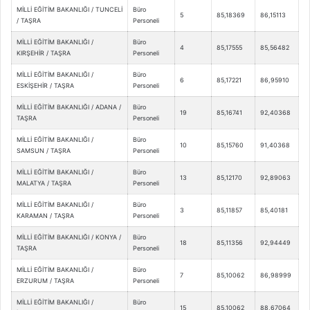
MİLLİ EĞİTİM BAKANLIĞI / TUNCELİ
Büro
5
85,18369
86,15113
/ TAŞRA
Personeli
MİLLİ EĞİTİM BAKANLIĞI /
Büro
4
85,17555
85,56482
KIRŞEHİR / TAŞRA
Personeli
MİLLİ EĞİTİM BAKANLIĞI /
Büro
6
85,17221
86,95910
ESKİŞEHİR / TAŞRA
Personeli
MİLLİ EĞİTİM BAKANLIĞI / ADANA /
Büro
19
85,16741
92,40368
TAŞRA
Personeli
MİLLİ EĞİTİM BAKANLIĞI /
Büro
10
85,15760
91,40368
SAMSUN / TAŞRA
Personeli
MİLLİ EĞİTİM BAKANLIĞI /
Büro
13
85,12170
92,89063
MALATYA / TAŞRA
Personeli
MİLLİ EĞİTİM BAKANLIĞI /
Büro
3
85,11857
85,40181
KARAMAN / TAŞRA
Personeli
MİLLİ EĞİTİM BAKANLIĞI / KONYA /
Büro
18
85,11356
92,94449
TAŞRA
Personeli
MİLLİ EĞİTİM BAKANLIĞI /
Büro
7
85,10062
86,98999
ERZURUM / TAŞRA
Personeli
MİLLİ EĞİTİM BAKANLIĞI /
Büro
15
85,10062
88,67064