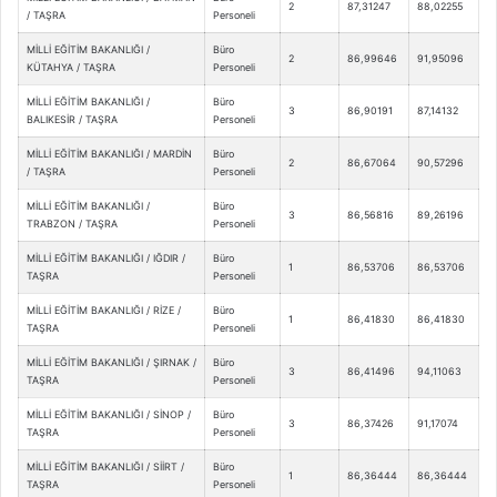
2
87,31247
88,02255
/ TAŞRA
Personeli
MİLLİ EĞİTİM BAKANLIĞI /
Büro
2
86,99646
91,95096
KÜTAHYA / TAŞRA
Personeli
MİLLİ EĞİTİM BAKANLIĞI /
Büro
3
86,90191
87,14132
BALIKESİR / TAŞRA
Personeli
MİLLİ EĞİTİM BAKANLIĞI / MARDİN
Büro
2
86,67064
90,57296
/ TAŞRA
Personeli
MİLLİ EĞİTİM BAKANLIĞI /
Büro
3
86,56816
89,26196
TRABZON / TAŞRA
Personeli
MİLLİ EĞİTİM BAKANLIĞI / IĞDIR /
Büro
1
86,53706
86,53706
TAŞRA
Personeli
MİLLİ EĞİTİM BAKANLIĞI / RİZE /
Büro
1
86,41830
86,41830
TAŞRA
Personeli
MİLLİ EĞİTİM BAKANLIĞI / ŞIRNAK /
Büro
3
86,41496
94,11063
TAŞRA
Personeli
MİLLİ EĞİTİM BAKANLIĞI / SİNOP /
Büro
3
86,37426
91,17074
TAŞRA
Personeli
MİLLİ EĞİTİM BAKANLIĞI / SİİRT /
Büro
1
86,36444
86,36444
TAŞRA
Personeli