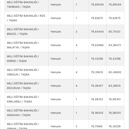
MİLLİ EĞİTİM BAKANLIĞI /
Hemşire
1
79,89049
79,89049
TEKİRDAĞ / TAŞRA
MİLLİ EĞİTİM BAKANLIĞI / RİZE
Hemşire
1
79,82675
79,82675
/ TAŞRA
MİLLİ EĞİTİM BAKANLIĞI /
Hemşire
2
79,64444
80,70421
BİNGÖL / TAŞRA
MİLLİ EĞİTİM BAKANLIĞI /
Hemşire
4
79,63986
83,59473
MALATYA / TAŞRA
MİLLİ EĞİTİM BAKANLIĞI /
Hemşire
1
79,43256
79,43256
EDİRNE / TAŞRA
MİLLİ EĞİTİM BAKANLIĞI /
Hemşire
4
79,39610
80,49692
GİRESUN / TAŞRA
MİLLİ EĞİTİM BAKANLIĞI /
Hemşire
4
79,28407
83,29810
ERZURUM / TAŞRA
MİLLİ EĞİTİM BAKANLIĞI /
Hemşire
1
78,98743
78,98743
KIRKLARELİ / TAŞRA
MİLLİ EĞİTİM BAKANLIĞI /
Hemşire
1
78,56005
78,56005
ARDAHAN / TAŞRA
MİLLİ EĞİTİM BAKANLIĞI /
Hemşire
2
78,17866
78,36229
ŞIRNAK / TAŞRA