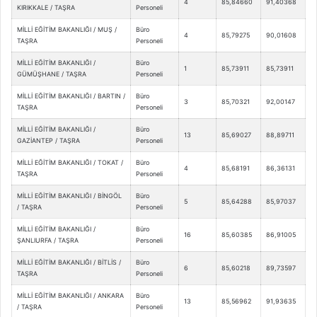
4
85,84660
91,40368
KIRIKKALE / TAŞRA
Personeli
MİLLİ EĞİTİM BAKANLIĞI / MUŞ /
Büro
4
85,79275
90,01608
TAŞRA
Personeli
MİLLİ EĞİTİM BAKANLIĞI /
Büro
1
85,73911
85,73911
GÜMÜŞHANE / TAŞRA
Personeli
MİLLİ EĞİTİM BAKANLIĞI / BARTIN /
Büro
3
85,70321
92,00147
TAŞRA
Personeli
MİLLİ EĞİTİM BAKANLIĞI /
Büro
13
85,69027
88,89711
GAZİANTEP / TAŞRA
Personeli
MİLLİ EĞİTİM BAKANLIĞI / TOKAT /
Büro
4
85,68191
86,36131
TAŞRA
Personeli
MİLLİ EĞİTİM BAKANLIĞI / BİNGÖL
Büro
5
85,64288
85,97037
/ TAŞRA
Personeli
MİLLİ EĞİTİM BAKANLIĞI /
Büro
16
85,60385
86,91005
ŞANLIURFA / TAŞRA
Personeli
MİLLİ EĞİTİM BAKANLIĞI / BİTLİS /
Büro
6
85,60218
89,73597
TAŞRA
Personeli
MİLLİ EĞİTİM BAKANLIĞI / ANKARA
Büro
13
85,56962
91,93635
/ TAŞRA
Personeli