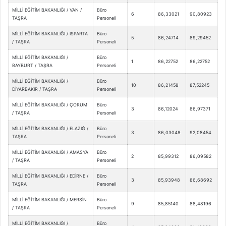
MİLLİ EĞİTİM BAKANLIĞI / VAN /
Büro
6
86,33021
90,80923
TAŞRA
Personeli
MİLLİ EĞİTİM BAKANLIĞI / ISPARTA
Büro
5
86,24714
89,29452
/ TAŞRA
Personeli
MİLLİ EĞİTİM BAKANLIĞI /
Büro
1
86,22752
86,22752
BAYBURT / TAŞRA
Personeli
MİLLİ EĞİTİM BAKANLIĞI /
Büro
10
86,21458
87,52245
DİYARBAKIR / TAŞRA
Personeli
MİLLİ EĞİTİM BAKANLIĞI / ÇORUM
Büro
3
86,12024
86,97371
/ TAŞRA
Personeli
MİLLİ EĞİTİM BAKANLIĞI / ELAZIĞ /
Büro
3
86,03048
92,08454
TAŞRA
Personeli
MİLLİ EĞİTİM BAKANLIĞI / AMASYA
Büro
2
85,99312
86,09582
/ TAŞRA
Personeli
MİLLİ EĞİTİM BAKANLIĞI / EDİRNE /
Büro
3
85,93948
86,68692
TAŞRA
Personeli
MİLLİ EĞİTİM BAKANLIĞI / MERSİN
Büro
9
85,85140
88,48196
/ TAŞRA
Personeli
MİLLİ EĞİTİM BAKANLIĞI /
Büro