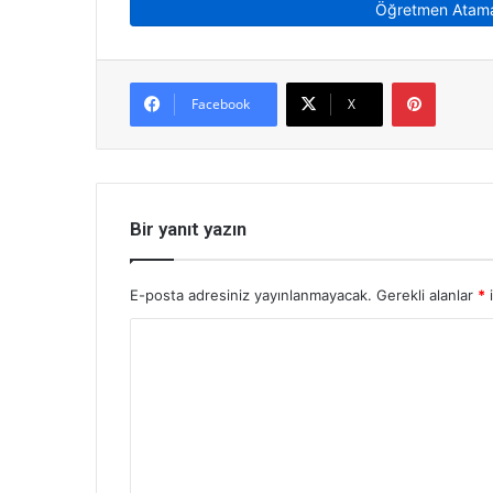
Öğretmen Atama
Pinterest
Facebook
X
Bir yanıt yazın
E-posta adresiniz yayınlanmayacak.
Gerekli alanlar
*
i
Y
o
r
u
m