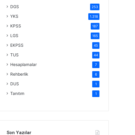
DGS
253
YKS
1.318
KPSS
187
LGS
165
EKPSS
45
TUS
44
Hesaplamalar
7
Rehberlik
6
DUS
1
Tanıtım
1
Son Yazılar