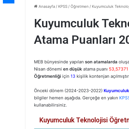
Anasayfa
/
KPSS
/
Öğretmen
/
Kuyumculuk Teknoloj
Kuyumculuk Teknol
Atama Puanları 2
MEB bünyesinde yapılan
son atamalarda
oluş
Nisan dönemi
en düşük
atama puanı
53,57371
Öğretmenliği
için
13
kişilik kontenjan açılmıştır
Önceki dönem (2024-2023-2022)
Kuyumculuk 
bilgiler hemen aşağıda. Gerçeğe en yakın
KPS
kullanabilirsiniz.
Kuyumculuk Teknolojisi Öğretm