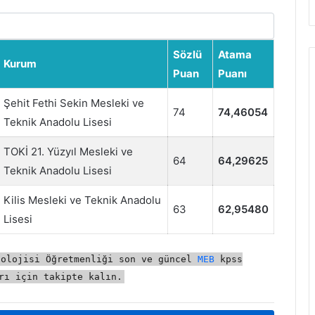
Sözlü
Atama
Kurum
Puan
Puanı
Şehit Fethi Sekin Mesleki ve
74
74,46054
Teknik Anadolu Lisesi
TOKİ 21. Yüzyıl Mesleki ve
64
64,29625
Teknik Anadolu Lisesi
Kilis Mesleki ve Teknik Anadolu
63
62,95480
Lisesi
nolojisi Öğretmenliği son ve güncel
MEB
kpss
rı için takipte kalın.