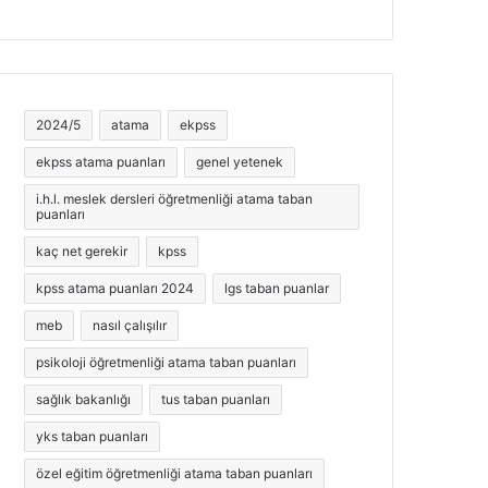
2024/5
atama
ekpss
ekpss atama puanları
genel yetenek
i.h.l. meslek dersleri öğretmenliği atama taban
puanları
kaç net gerekir
kpss
kpss atama puanları 2024
lgs taban puanlar
meb
nasıl çalışılır
psikoloji öğretmenliği atama taban puanları
sağlık bakanlığı
tus taban puanları
yks taban puanları
özel eğitim öğretmenliği atama taban puanları