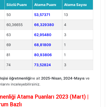
Sözlü Puanı
Atama Puanı
Atama Sayısı
50
53,57371
13
60,36655
66,329380
4
63
62,95480
3
69
68,81809
1
81
80,93806
1
74
73,52824
3
jisi öğretmenliği
ne ait
2025-Nisan, 2024-Mayıs
ve
arını inceleyebilirsiniz.
enliği Atama Puanları 2023 (Mart) |
rum Bazlı