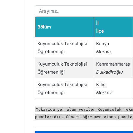
İl
Bölüm
İlçe
Kuyumculuk Teknolojisi
Konya
Öğretmenliği
Meram
Kuyumculuk Teknolojisi
Kahramanmaraş
Öğretmenliği
Dulkadiroğlu
Kuyumculuk Teknolojisi
Kilis
Öğretmenliği
Merkez
Yukarıda yer alan veriler Kuyumculuk Tek
puanlarıdır. Güncel öğretmen atama puanla