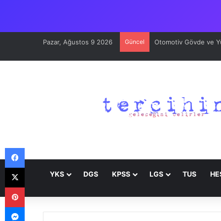
Pazar, Ağustos 9 2026
Güncel
Otomotiv Gövde ve Yüz
Facebook
X
YKS
DGS
KPSS
LGS
TUS
HE
Pinterest
Messenger