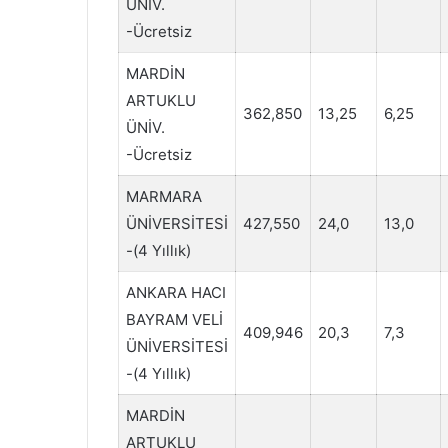
ÜNİV.
-Ücretsiz
MARDİN
ARTUKLU
362,850
13,25
6,25
ÜNİV.
-Ücretsiz
MARMARA
ÜNİVERSİTESİ
427,550
24,0
13,0
-(4 Yıllık)
ANKARA HACI
BAYRAM VELİ
409,946
20,3
7,3
ÜNİVERSİTESİ
-(4 Yıllık)
MARDİN
ARTUKLU