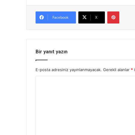
Pinterest
Facebook
X
Bir yanıt yazın
E-posta adresiniz yayınlanmayacak.
Gerekli alanlar
*
i
Y
o
r
u
m
*