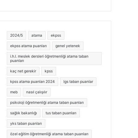
2024/5
atama
ekpss
ekpss atama puanları
genel yetenek
i.h.l. meslek dersleri öğretmenliği atama taban
puanları
kaç net gerekir
kpss
kpss atama puanları 2024
lgs taban puanlar
meb
nasıl çalışılır
psikoloji öğretmenliği atama taban puanları
sağlık bakanlığı
tus taban puanları
yks taban puanları
özel eğitim öğretmenliği atama taban puanları