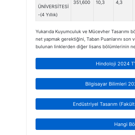
351,600
10,3
4,3
ÜNİVERSİTESİ
-(4 Yıllık)
Yukarıda Kuyumculuk ve Mücevher Tasarımı bö
net yapmak gerektiğini, Taban Puanlarını son ve
bulunan linklerden diğer lisans bölümlerinin net
Hindoloji 2024 
Bilgisayar Bilimleri 
Endüstriyel Tasarım (Fakü
Hangi Bö