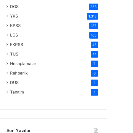
DGS
253
YKS
1.318
KPSS
187
LGS
165
EKPSS
45
TUS
44
Hesaplamalar
7
Rehberlik
6
DUS
1
Tanıtım
1
Son Yazılar