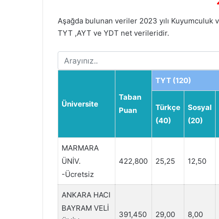
Aşağda bulunan veriler 2023 yılı Kuyumculuk 
TYT ,AYT ve YDT net verileridir.
TYT (120)
Taban
Üniversite
Türkçe
Sosyal
Puan
(40)
(20)
MARMARA
ÜNİV.
422,800
25,25
12,50
-Ücretsiz
ANKARA HACI
BAYRAM VELİ
391,450
29,00
8,00