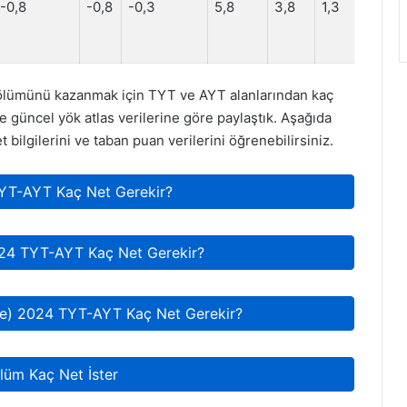
-0,8
-0,8
-0,3
5,8
3,8
1,3
lümünü kazanmak için TYT ve AYT alanlarından kaç
 güncel yök atlas verilerine göre paylaştık. Aşağıda
 bilgilerini ve taban puan verilerini öğrenebilirsiniz.
TYT-AYT Kaç Net Gerekir?
2024 TYT-AYT Kaç Net Gerekir?
lte) 2024 TYT-AYT Kaç Net Gerekir?
lüm Kaç Net İster