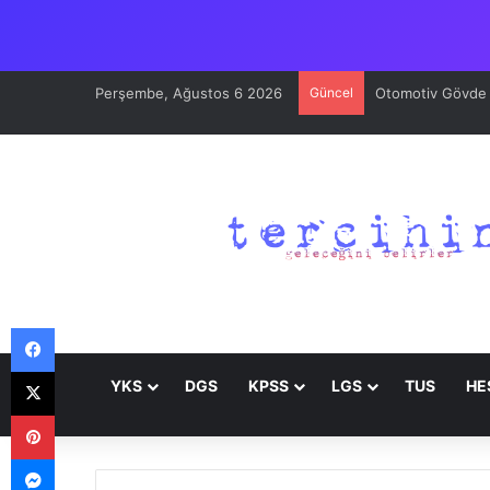
Perşembe, Ağustos 6 2026
Güncel
Otomotiv Gövde v
Facebook
X
YKS
DGS
KPSS
LGS
TUS
HE
Pinterest
Messenger