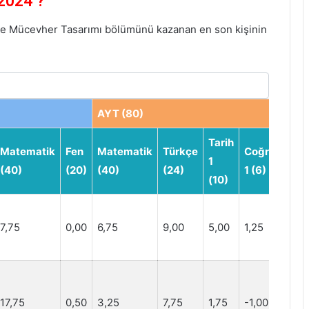
2024 ?
ve Mücevher Tasarımı bölümünü kazanan en son kişinin
AYT (80)
Tarih
Matematik
Fen
Matematik
Türkçe
Coğrafya
1
(40)
(20)
(40)
(24)
1 (6)
(10)
7,75
0,00
6,75
9,00
5,00
1,25
17,75
0,50
3,25
7,75
1,75
-1,00