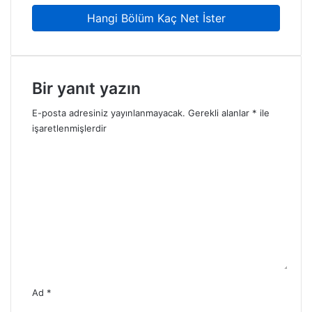
Hangi Bölüm Kaç Net İster
Bir yanıt yazın
E-posta adresiniz yayınlanmayacak.
Gerekli alanlar
*
ile
işaretlenmişlerdir
Y
o
r
u
m
*
Ad
*