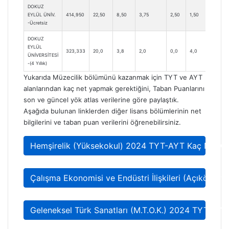
DOKUZ
EYLÜL ÜNİV.
414,950
22,50
8,50
3,75
2,50
1,50
6,5
-Ücretsiz
DOKUZ
EYLÜL
323,333
20,0
3,8
2,0
0,0
4,0
10,
ÜNİVERSİTESİ
-(4 Yıllık)
Yukarıda Müzecilik bölümünü kazanmak için TYT ve AYT
alanlarından kaç net yapmak gerektiğini, Taban Puanlarını
son ve güncel yök atlas verilerine göre paylaştık.
Aşağıda bulunan linklerden diğer lisans bölümlerinin net
bilgilerini ve taban puan verilerini öğrenebilirsiniz.
Hemşirelik (Yüksekokul) 2024 TYT-AYT Kaç Net Ge
Çalışma Ekonomisi ve Endüstri İlişkileri (Açıköğr
Geleneksel Türk Sanatları (M.T.O.K.) 2024 TYT-AYT