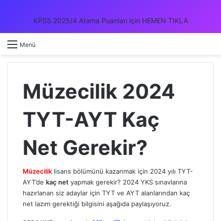
KPSS 2025/4 Atama Puanları için HEMEN TIKLA
Kayıt 
A
Menü
Müzecilik 2024
TYT-AYT Kaç
Net Gerekir?
Müzecilik
lisans bölümünü kazanmak için 2024 yılı TYT-
AYT’de
kaç net
yapmak gerekir? 2024 YKS sınavlarına
hazırlanan siz adaylar için TYT ve AYT alanlarından kaç
net lazım gerektiği bilgisini aşağıda paylaşıyoruz.