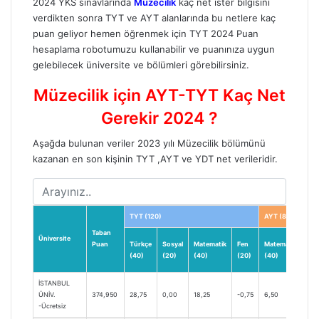
2024 YKS sınavlarında
Müzecilik
kaç net ister bilgisini
verdikten sonra TYT ve AYT alanlarında bu netlere kaç
puan geliyor hemen öğrenmek için
TYT 2024 Puan
hesaplama
robotumuzu kullanabilir ve puanınıza uygun
gelebilecek üniversite ve bölümleri görebilirsiniz.
Müzecilik için AYT-TYT Kaç Net
Gerekir 2024 ?
Aşağda bulunan veriler 2023 yılı Müzecilik bölümünü
kazanan en son kişinin TYT ,AYT ve YDT net verileridir.
TYT (120)
AYT (80)
Taban
Üniversite
Puan
Türkçe
Sosyal
Matematik
Fen
Matematik
Tür
(40)
(20)
(40)
(20)
(40)
(24
İSTANBUL
ÜNİV.
374,950
28,75
0,00
18,25
-0,75
6,50
11,
-Ücretsiz