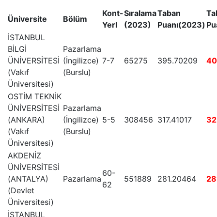
Kont-
Sıralama
Taban
Ta
Üniversite
Bölüm
Yerl
(2023)
Puanı(2023)
Pu
İSTANBUL
BİLGİ
Pazarlama
ÜNİVERSİTESİ
(İngilizce)
7-7
65275
395.70209
40
(Vakıf
(Burslu)
Üniversitesi)
OSTİM TEKNİK
ÜNİVERSİTESİ
Pazarlama
(ANKARA)
(İngilizce)
5-5
308456
317.41017
32
(Vakıf
(Burslu)
Üniversitesi)
AKDENİZ
ÜNİVERSİTESİ
60-
(ANTALYA)
Pazarlama
551889
281.20464
28
62
(Devlet
Üniversitesi)
İSTANBUL