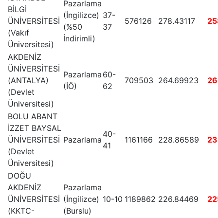
Pazarlama
BİLGİ
(İngilizce)
37-
ÜNİVERSİTESİ
576126
278.43117
25
(%50
37
(Vakıf
İndirimli)
Üniversitesi)
AKDENİZ
ÜNİVERSİTESİ
Pazarlama
60-
(ANTALYA)
709503
264.69923
26
(İÖ)
62
(Devlet
Üniversitesi)
BOLU ABANT
İZZET BAYSAL
40-
ÜNİVERSİTESİ
Pazarlama
1161166
228.86589
23
41
(Devlet
Üniversitesi)
DOĞU
AKDENİZ
Pazarlama
ÜNİVERSİTESİ
(İngilizce)
10-10
1189862
226.84469
22
(KKTC-
(Burslu)