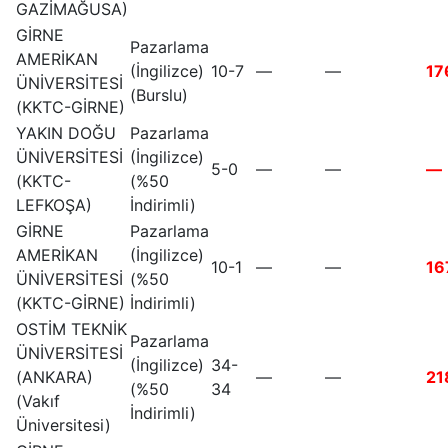
GAZİMAĞUSA)
GİRNE
Pazarlama
AMERİKAN
(İngilizce)
10-7
—
—
17
ÜNİVERSİTESİ
(Burslu)
(KKTC-GİRNE)
YAKIN DOĞU
Pazarlama
ÜNİVERSİTESİ
(İngilizce)
5-0
—
—
—
(KKTC-
(%50
LEFKOŞA)
İndirimli)
GİRNE
Pazarlama
AMERİKAN
(İngilizce)
10-1
—
—
16
ÜNİVERSİTESİ
(%50
(KKTC-GİRNE)
İndirimli)
OSTİM TEKNİK
Pazarlama
ÜNİVERSİTESİ
(İngilizce)
34-
(ANKARA)
—
—
21
(%50
34
(Vakıf
İndirimli)
Üniversitesi)