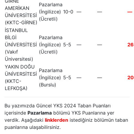
GİRNE
Pazarlama
AMERİKAN
(İngilizce)
10-0
—
—
—
ÜNİVERSİTESİ
(Ücretli)
(KKTC-GİRNE)
İSTANBUL
BİLGİ
Pazarlama
ÜNİVERSİTESİ
(İngilizce)
5-5
—
—
26
(Vakıf
(Ücretli)
Üniversitesi)
YAKIN DOĞU
Pazarlama
ÜNİVERSİTESİ
(İngilizce)
5-5
—
—
20
(KKTC-
(Burslu)
LEFKOŞA)
Bu yazımızda Güncel YKS 2024 Taban Puanları
içerisinde
Pazarlama
bölümü YKS Puanlarına yer
verdik. Aşağıdaki
linklerden
istediğiniz bölümün taban
puanlarına ulaşabilirsiniz.