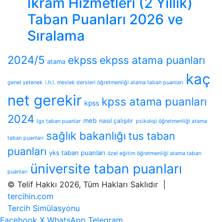
İkram Hizmetleri (2 Yıllık)
Taban Puanları 2026 ve
Sıralama
2024/5
ekpss
ekpss atama puanları
atama
kaç
genel yetenek
i.h.l. meslek dersleri öğretmenliği atama taban puanları
net gerekir
kpss atama puanları
kpss
2024
meb
nasıl çalışılır
lgs taban puanlar
psikoloji öğretmenliği atama
sağlık bakanlığı
tus taban
taban puanları
puanları
yks taban puanları
özel eğitim öğretmenliği atama taban
üniversite taban puanları
puanları
© Telif Hakkı 2026, Tüm Hakları Saklıdır |
tercihin.com
Tercih Simülasyonu
Facebook
X
WhatsApp
Telegram