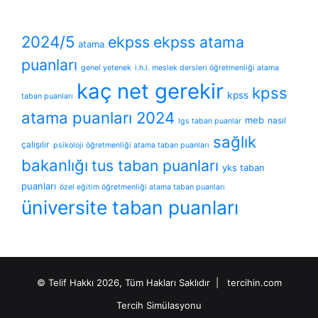
2024/5
ekpss
ekpss atama
atama
puanları
genel yetenek
i.h.l. meslek dersleri öğretmenliği atama
kaç net gerekir
kpss
kpss
taban puanları
atama puanları 2024
meb
nasıl
lgs taban puanlar
sağlık
çalışılır
psikoloji öğretmenliği atama taban puanları
bakanlığı
tus taban puanları
yks taban
puanları
özel eğitim öğretmenliği atama taban puanları
üniversite taban puanları
© Telif Hakkı 2026, Tüm Hakları Saklıdır |
tercihin.com
Tercih Simülasyonu