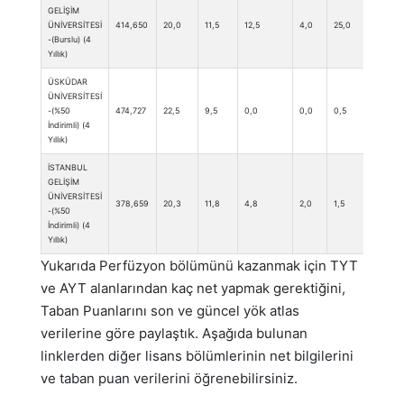
GELİŞİM
ÜNİVERSİTESİ
414,650
20,0
11,5
12,5
4,0
25,0
0,0
-(Burslu) (4
Yıllık)
ÜSKÜDAR
ÜNİVERSİTESİ
-(%50
474,727
22,5
9,5
0,0
0,0
0,5
3,0
İndirimli) (4
Yıllık)
İSTANBUL
GELİŞİM
ÜNİVERSİTESİ
378,659
20,3
11,8
4,8
2,0
1,5
1,5
-(%50
İndirimli) (4
Yıllık)
Yukarıda Perfüzyon bölümünü kazanmak için TYT
ve AYT alanlarından kaç net yapmak gerektiğini,
Taban Puanlarını son ve güncel yök atlas
verilerine göre paylaştık. Aşağıda bulunan
linklerden diğer lisans bölümlerinin net bilgilerini
ve taban puan verilerini öğrenebilirsiniz.