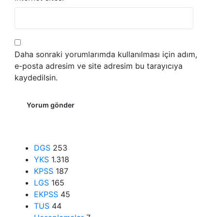
Daha sonraki yorumlarımda kullanılması için adım,
e-posta adresim ve site adresim bu tarayıcıya
kaydedilsin.
DGS
253
YKS
1.318
KPSS
187
LGS
165
EKPSS
45
TUS
44