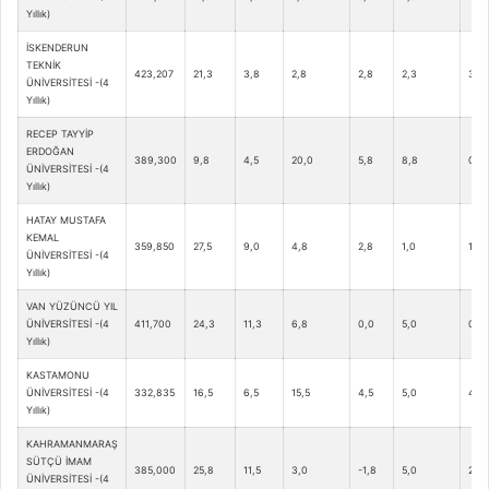
Yıllık)
İSKENDERUN
TEKNİK
423,207
21,3
3,8
2,8
2,8
2,3
3,3
ÜNİVERSİTESİ -(4
Yıllık)
RECEP TAYYİP
ERDOĞAN
389,300
9,8
4,5
20,0
5,8
8,8
0,0
ÜNİVERSİTESİ -(4
Yıllık)
HATAY MUSTAFA
KEMAL
359,850
27,5
9,0
4,8
2,8
1,0
1,5
ÜNİVERSİTESİ -(4
Yıllık)
VAN YÜZÜNCÜ YIL
ÜNİVERSİTESİ -(4
411,700
24,3
11,3
6,8
0,0
5,0
0,0
Yıllık)
KASTAMONU
ÜNİVERSİTESİ -(4
332,835
16,5
6,5
15,5
4,5
5,0
4,0
Yıllık)
KAHRAMANMARAŞ
SÜTÇÜ İMAM
385,000
25,8
11,5
3,0
-1,8
5,0
2,0
ÜNİVERSİTESİ -(4