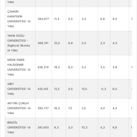
Yıllık)
ÇANKIRI
KARATEKİN
394,877
11,3
4,5
3,5
6,8
9,0
1,8
ÜNİVERSİTESİ -(4
Yıllık)
YAKIN DOĞU
ÜNİVERSİTESİ -
368,741
22,0
6,8
0,5
3,3
4,3
-0,5
(İngilizce) (Burslu)
(4 Yıllık)
NİĞDE ÖMER
HALİSDEMİR
428,313
19,5
8,0
5,3
3,5
3,8
1,0
ÜNİVERSİTESİ -(4
Yıllık)
SİİRT
ÜNİVERSİTESİ -(4
420,145
12,5
4,5
15,0
-0,3
8,0
-0,3
Yıllık)
ARTVİN ÇORUH
ÜNİVERSİTESİ -(4
385,737
16,5
7,0
2,0
4,0
4,0
0,3
Yıllık)
BİNGÖL
ÜNİVERSİTESİ -(4
391,600
9,3
3,0
10,3
4,3
9,8
0,0
Yıllık)