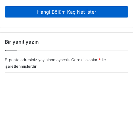
Hangi Bölüm Kaç Net İster
Bir yanıt yazın
E-posta adresiniz yayınlanmayacak.
Gerekli alanlar
*
ile
işaretlenmişlerdir
Y
o
r
u
m
*