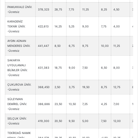
PAMUKKALE ÜNİV.
378,323
28,75
7,75
11,25
8,25
4,50
3,75
-Ücretsiz
KARADENİZ
TEKNİK ÜNİV.
422,613
14,25
5,25
9,00
7,75
4,00
4,75
-Ücretsiz
AYDIN ADNAN
MENDERES ÜNİV.
441,447
8,50
6,75
9,75
10,00
11,25
2,50
-Ücretsiz
SAKARYA
UYGULAMALI
431,383
18,75
9,00
7,50
6,50
8,00
3,0
BİLİMLER ÜNİV.
-Ücretsiz
ÇUKUROVA ÜNİV.
368,450
2,50
3,75
19,50
8,75
12,75
8,0
-Ücretsiz
SÜLEYMAN
DEMİREL ÜNİV.
386,686
23,50
13,50
7,25
4,25
7,00
1,50
-Ücretsiz
SELÇUK ÜNİV.
419,300
20,50
9,50
5,00
7,50
12,00
2,50
-Ücretsiz
TEKİRDAĞ NAMIK
KEMAL ÜNİV.
384,576
29,25
10,50
10,50
-1,50
10,25
2,0