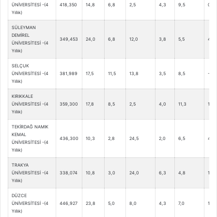
ÜNİVERSİTESİ -(4
418,350
14,8
6,8
2,5
4,3
9,5
0,5
Yıllık)
SÜLEYMAN
DEMİREL
349,453
24,0
6,8
12,0
3,8
5,5
4,8
ÜNİVERSİTESİ -(4
Yıllık)
SELÇUK
ÜNİVERSİTESİ -(4
381,989
17,5
11,5
13,8
3,5
8,5
-0,8
Yıllık)
KIRIKKALE
ÜNİVERSİTESİ -(4
359,300
17,8
8,5
2,5
4,0
11,3
1,5
Yıllık)
TEKİRDAĞ NAMIK
KEMAL
436,300
10,3
2,8
24,5
2,0
6,5
4,0
ÜNİVERSİTESİ -(4
Yıllık)
TRAKYA
ÜNİVERSİTESİ -(4
338,074
10,8
3,0
24,0
6,3
4,8
1,8
Yıllık)
DÜZCE
ÜNİVERSİTESİ -(4
446,927
23,8
5,0
8,0
4,3
7,0
1,0
Yıllık)