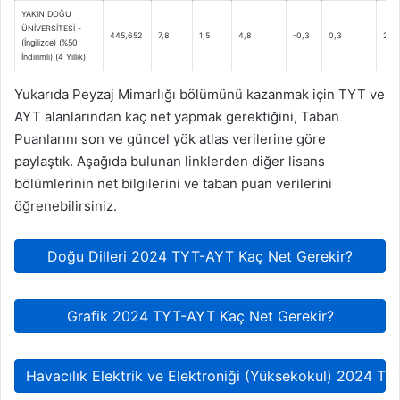
YAKIN DOĞU
ÜNİVERSİTESİ -
445,652
7,8
1,5
4,8
-0,3
0,3
2,5
(İngilizce) (%50
İndirimli) (4 Yıllık)
Yukarıda Peyzaj Mimarlığı bölümünü kazanmak için TYT ve
AYT alanlarından kaç net yapmak gerektiğini, Taban
Puanlarını son ve güncel yök atlas verilerine göre
paylaştık. Aşağıda bulunan linklerden diğer lisans
bölümlerinin net bilgilerini ve taban puan verilerini
öğrenebilirsiniz.
Doğu Dilleri 2024 TYT-AYT Kaç Net Gerekir?
Grafik 2024 TYT-AYT Kaç Net Gerekir?
Havacılık Elektrik ve Elektroniği (Yüksekokul) 2024 T