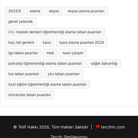
2024/5
atama
ekpss
ekpss atama puanları
genel yetenek
i.h.l. meslek dersleri öğretmenliği atama taban puanları
kaç net gerekir
kpss
kpss atama puanları 2024
lgs taban puanlar
meb
nasıl çalışılır
psikoloji öğretmenliği atama taban puanları
sağlık bakanlığı
tus taban puanları
yks taban puanları
özel eğitim öğretmenliği atama taban puanları
üniversite taban puanları
© Telif Hakkı 2026, Tüm Hakları Saklıdır |
tercihin.com
Tercih Simülasyonu