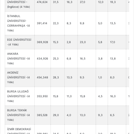
ÜNİVERSİTESİ -
474,624
31,5
16,3
27,0
12,0
19,3
4,8
(İngilizce) (4 Yıllık)
İSTANBUL
ÜNİVERSİTESİ-
391,414
22,3
8,3
9,8
5,0
13,5
3,5
CERRAHPAŞA -(4
Yıllık)
EGE ÜNİVERSİTESİ
369,928
15,3
2,8
23,0
5,8
17,0
-0,5
-(4 Yıllık)
ANKARA
ÜNİVERSİTESİ -(4
434,926
25,3
6,8
16,5
3,8
13,8
3,5
Yıllık)
AKDENİZ
ÜNİVERSİTESİ -(4
454,348
28,3
13,5
9,5
1,0
8,0
0,3
Yıllık)
BURSA ULUDAĞ
ÜNİVERSİTESİ -(4
353,950
15,8
11,0
15,8
4,5
16,0
1,5
Yıllık)
BURSA TEKNİK
ÜNİVERSİTESİ -(4
385,528
29,0
4,0
13,0
9,3
6,5
2,0
Yıllık)
İZMİR DEMOKRASİ
ÜNİVERSİTESİ -(4
358,981
24,5
8,0
6,0
2,0
19,0
0,8