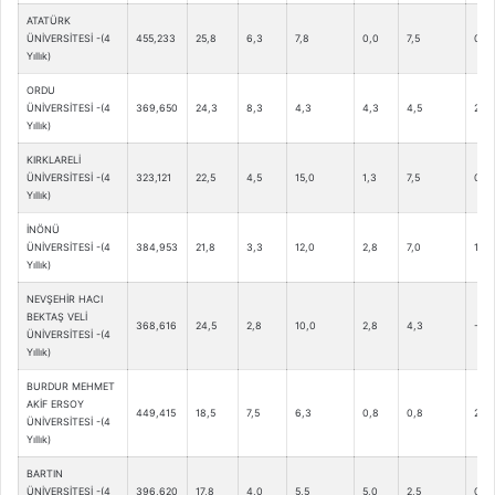
ATATÜRK
ÜNİVERSİTESİ -(4
455,233
25,8
6,3
7,8
0,0
7,5
0,0
Yıllık)
ORDU
ÜNİVERSİTESİ -(4
369,650
24,3
8,3
4,3
4,3
4,5
2,8
Yıllık)
KIRKLARELİ
ÜNİVERSİTESİ -(4
323,121
22,5
4,5
15,0
1,3
7,5
0,3
Yıllık)
İNÖNÜ
ÜNİVERSİTESİ -(4
384,953
21,8
3,3
12,0
2,8
7,0
1,0
Yıllık)
NEVŞEHİR HACI
BEKTAŞ VELİ
368,616
24,5
2,8
10,0
2,8
4,3
-0,3
ÜNİVERSİTESİ -(4
Yıllık)
BURDUR MEHMET
AKİF ERSOY
449,415
18,5
7,5
6,3
0,8
0,8
2,8
ÜNİVERSİTESİ -(4
Yıllık)
BARTIN
ÜNİVERSİTESİ -(4
396,620
17,8
4,0
5,5
5,0
2,5
0,0