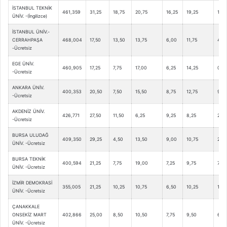
İSTANBUL TEKNİK
461,359
31,25
18,75
20,75
16,25
19,25
10,2
ÜNİV. -(İngilizce)
İSTANBUL ÜNİV.-
CERRAHPAŞA
468,004
17,50
13,50
13,75
6,00
11,75
4,5
-Ücretsiz
EGE ÜNİV.
460,905
17,25
7,75
17,00
6,25
14,25
0,5
-Ücretsiz
ANKARA ÜNİV.
400,353
20,50
7,50
15,50
8,75
12,75
9,25
-Ücretsiz
AKDENİZ ÜNİV.
426,771
27,50
11,50
6,25
9,25
8,25
2,75
-Ücretsiz
BURSA ULUDAĞ
409,350
29,25
4,50
13,50
9,00
10,75
2,50
ÜNİV. -Ücretsiz
BURSA TEKNİK
400,594
21,25
7,75
19,00
7,25
9,75
7,00
ÜNİV. -Ücretsiz
İZMİR DEMOKRASİ
355,005
21,25
10,25
10,75
6,50
10,25
1,50
ÜNİV. -Ücretsiz
ÇANAKKALE
ONSEKİZ MART
402,866
25,00
8,50
10,50
7,75
9,50
6,25
ÜNİV. -Ücretsiz