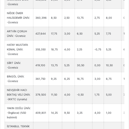
-Ücretsiz
NİĞDE ÖMER
HALİSDEMİR ÜNİV.
360,396
8,50
2,50
13,75
2,75
8,00
0,25
-Ücretsiz
ARTVİN ÇORUH
427,644
17,75
3,00
6,50
5,25
7,75
1,25
ÜNİV. -Ücretsiz
HATAY MUSTAFA
KEMAL ÜNİV.
355,350
18,75
4,00
2,25
-0,75
5,25
6,75
-Ücretsiz
SİİRT ÜNİV.
419,100
13,75
5,25
30,50
0,00
10,50
0,0
-Ücretsiz
BİNGÖL ÜNİV.
361,750
9,25
6,25
16,75
3,00
6,75
1,75
-Ücretsiz
NEVŞEHİR HACI
BEKTAŞ VELİ ÜNİV.
379,500
11,50
4,00
-0,50
1,75
5,00
7,00
-(KKTC Uyruklu)
YAKIN DOĞU ÜNİV.
-(İngilizce) (%50
409,801
14,25
9,50
3,25
4,00
1,00
3,75
İndirimli)
İSTANBUL TEKNİK