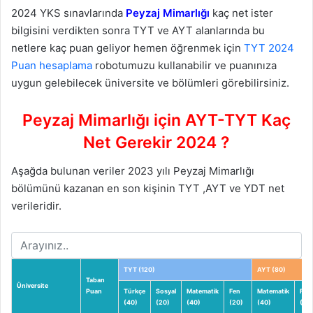
2024 YKS sınavlarında
Peyzaj Mimarlığı
kaç net ister
bilgisini verdikten sonra TYT ve AYT alanlarında bu
netlere kaç puan geliyor hemen öğrenmek için
TYT 2024
Puan hesaplama
robotumuzu kullanabilir ve puanınıza
uygun gelebilecek üniversite ve bölümleri görebilirsiniz.
Peyzaj Mimarlığı için AYT-TYT Kaç
Net Gerekir 2024 ?
Aşağda bulunan veriler 2023 yılı Peyzaj Mimarlığı
bölümünü kazanan en son kişinin TYT ,AYT ve YDT net
verileridir.
TYT (120)
AYT (80)
Taban
Üniversite
Puan
Türkçe
Sosyal
Matematik
Fen
Matematik
Fizik
(40)
(20)
(40)
(20)
(40)
(14)