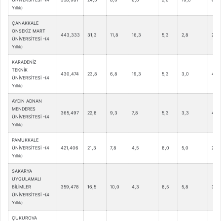
Yıllık)
ÇANAKKALE
ONSEKİZ MART
443,333
31,3
11,8
16,3
5,3
2,8
2,8
ÜNİVERSİTESİ -(4
Yıllık)
KARADENİZ
TEKNİK
430,474
23,8
6,8
19,3
5,3
3,0
4,5
ÜNİVERSİTESİ -(4
Yıllık)
AYDIN ADNAN
MENDERES
365,497
22,8
9,3
7,8
5,3
3,3
4,0
ÜNİVERSİTESİ -(4
Yıllık)
PAMUKKALE
ÜNİVERSİTESİ -(4
421,406
21,3
7,8
4,5
8,0
5,0
2,8
Yıllık)
SAKARYA
UYGULAMALI
BİLİMLER
359,478
16,5
10,0
4,3
8,5
5,8
3,0
ÜNİVERSİTESİ -(4
Yıllık)
ÇUKUROVA