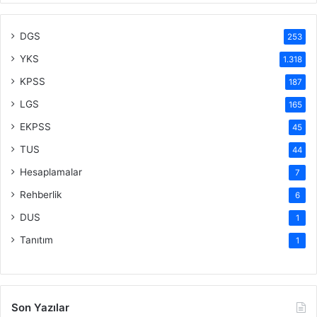
DGS
253
YKS
1.318
KPSS
187
LGS
165
EKPSS
45
TUS
44
Hesaplamalar
7
Rehberlik
6
DUS
1
Tanıtım
1
Son Yazılar