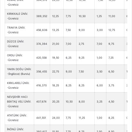
-Ücretsiz
KIRIKKALE ÜNİV.
389,352
12,25
7,75
10,50
1,25
11,00
6,75
-Ücretsiz
TRAKYA ÜNİV.
456,636
13,25
7,50
9,00
3,00
12,75
0,5
-Ücretsiz
DÜZCE ÜNİV.
374,394
21,00
7,00
2,75
7,00
9,75
3,5
-Ücretsiz
ORDU ÜNİV.
420,558
19,50
6,25
9,25
1,00
7,25
6,0
-Ücretsiz
YAKIN DOĞU ÜNİV.
356,455
22,75
9,00
7,50
3,50
6,50
1,75
-(İngilizce) (Burslu)
KIRKLARELİ ÜNİV.
416,370
18,25
8,25
8,25
6,00
3,75
2,25
-Ücretsiz
NEVŞEHİR HACI
BEKTAŞ VELİ ÜNİV.
407,674
20,25
10,50
8,00
3,25
4,50
1,00
-Ücretsiz
ATATÜRK ÜNİV.
441,551
24,00
7,75
11,25
1,00
8,25
0,0
-Ücretsiz
İNÖNÜ ÜNİV.
393,617
15,50
7,75
8,75
2,50
8,50
2,25