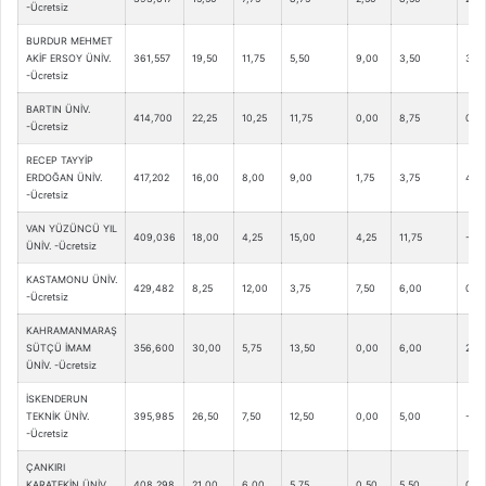
-Ücretsiz
BURDUR MEHMET
AKİF ERSOY ÜNİV.
361,557
19,50
11,75
5,50
9,00
3,50
3,0
-Ücretsiz
BARTIN ÜNİV.
414,700
22,25
10,25
11,75
0,00
8,75
0,0
-Ücretsiz
RECEP TAYYİP
ERDOĞAN ÜNİV.
417,202
16,00
8,00
9,00
1,75
3,75
4,0
-Ücretsiz
VAN YÜZÜNCÜ YIL
409,036
18,00
4,25
15,00
4,25
11,75
-1,0
ÜNİV. -Ücretsiz
KASTAMONU ÜNİV.
429,482
8,25
12,00
3,75
7,50
6,00
0,75
-Ücretsiz
KAHRAMANMARAŞ
SÜTÇÜ İMAM
356,600
30,00
5,75
13,50
0,00
6,00
2,75
ÜNİV. -Ücretsiz
İSKENDERUN
TEKNİK ÜNİV.
395,985
26,50
7,50
12,50
0,00
5,00
-1,0
-Ücretsiz
ÇANKIRI
KARATEKİN ÜNİV.
408,298
21,00
6,00
5,75
0,50
5,50
0,5