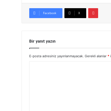
Pinterest
Facebook
X
Bir yanıt yazın
E-posta adresiniz yayınlanmayacak.
Gerekli alanlar
*
i
Y
o
r
u
m
*