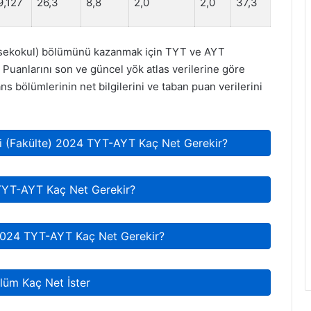
9,127
26,3
8,8
2,0
2,0
37,3
ksekokul) bölümünü kazanmak için TYT ve AYT
 Puanlarını son ve güncel yök atlas verilerine göre
ns bölümlerinin net bilgilerini ve taban puan verilerini
i (Fakülte) 2024 TYT-AYT Kaç Net Gerekir?
TYT-AYT Kaç Net Gerekir?
 2024 TYT-AYT Kaç Net Gerekir?
lüm Kaç Net İster