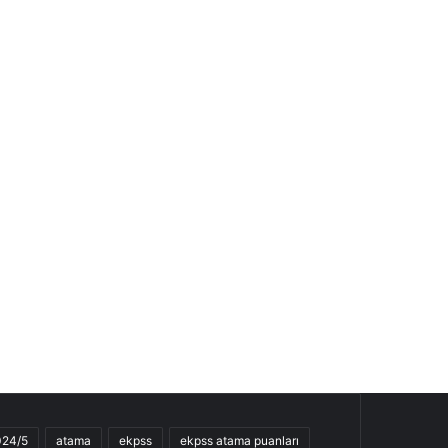
024/5
atama
ekpss
ekpss atama puanları