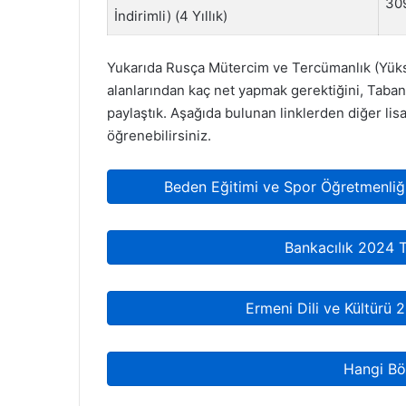
30
İndirimli) (4 Yıllık)
Yukarıda Rusça Mütercim ve Tercümanlık (Yü
alanlarından kaç net yapmak gerektiğini, Taban
paylaştık. Aşağıda bulunan linklerden diğer lisa
öğrenebilirsiniz.
Beden Eğitimi ve Spor Öğretmenliğ
Bankacılık 2024 
Ermeni Dili ve Kültürü
Hangi Bö