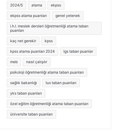
2024/5
atama
ekpss
ekpss atama puanları
genel yetenek
i.h.l. meslek dersleri öğretmenliği atama taban
puanları
kaç net gerekir
kpss
kpss atama puanları 2024
lgs taban puanlar
meb
nasıl çalışılır
psikoloji öğretmenliği atama taban puanları
sağlık bakanlığı
tus taban puanları
yks taban puanları
özel eğitim öğretmenliği atama taban puanları
üniversite taban puanları