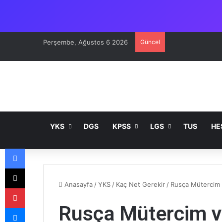
Perşembe, Ağustos 6 2026
Güncel
YKS
DGS
KPSS
LGS
TUS
HE
Facebook
X
Anasayfa
/
YKS
/
Kaç Net Gerekir
/
Rusça Mütercim 
Pinterest
Rusça Mütercim v
Messenger