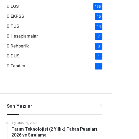
LGS
165
EKPSS
45
TUS
44
Hesaplamalar
7
Rehberlik
6
DUS
1
Tanıtım
1
Son Yazılar
Ağustos 31, 2025
Tarım Teknolojisi (2 Yıllık) Taban Puanları
2026 ve Sıralama