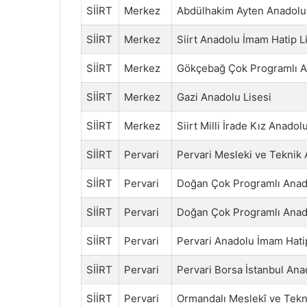
SİİRT
Merkez
Abdülhakim Ayten Anadolu 
SİİRT
Merkez
Siirt Anadolu İmam Hatip L
SİİRT
Merkez
Gökçebağ Çok Programlı A
SİİRT
Merkez
Gazi Anadolu Lisesi
SİİRT
Merkez
Siirt Milli İrade Kız Anado
SİİRT
Pervari
Pervari Mesleki ve Teknik 
SİİRT
Pervari
Doğan Çok Programlı Anado
SİİRT
Pervari
Doğan Çok Programlı Anado
SİİRT
Pervari
Pervari Anadolu İmam Hatip
SİİRT
Pervari
Pervari Borsa İstanbul Ana
SİİRT
Pervari
Ormandalı Meslekî ve Tekn