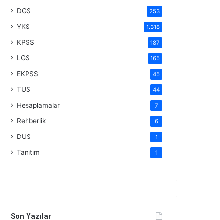
DGS
253
YKS
1.318
KPSS
187
LGS
165
EKPSS
45
TUS
44
Hesaplamalar
7
Rehberlik
6
DUS
1
Tanıtım
1
Son Yazılar