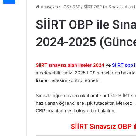
Anasayfa
/
LGS
/
OBP
/
SİİRT OBP ile Sınavsız Alan
SİİRT OBP ile Sına
2024-2025 (Günce
SİİRT sınavsız alan liseler 2024
ve
SİİRT obp i
inceleyebilirsiniz. 2025 LGS sınavlarına hazırl
liseler
listesini kontrol etmeli !
Sınavla öğrenci alan okullar ile birlikte SİİRT s
hazırlanan öğrencilere ışık tutacaktır. Merkez ,
OBP puanları nasıl oluştu bir bakalım.
SİİRT Sınavsız OBP i