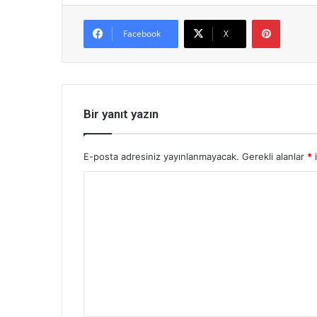
Pinterest
Facebook
X
Bir yanıt yazın
E-posta adresiniz yayınlanmayacak.
Gerekli alanlar
*
i
Y
o
r
u
m
*