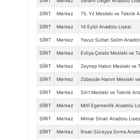
SİİRT
Merkez
Selami Değer Anadolu Lise
SİİRT
Merkez
75. Yıl Mesleki ve Teknik 
SİİRT
Merkez
14 Eylül Anadolu Lisesi
SİİRT
Merkez
Yavuz Sultan Selim Anadol
SİİRT
Merkez
Evliya Çelebi Mesleki ve T
SİİRT
Merkez
Zeynep Hatun Mesleki ve T
SİİRT
Merkez
Zübeyde Hanım Mesleki ve 
SİİRT
Merkez
Siirt Mesleki ve Teknik An
SİİRT
Merkez
Millî Egemenlik Anadolu Li
SİİRT
Merkez
Mimar Sinan Anadolu Lises
SİİRT
Merkez
İhsan Süreyya Sırma Anado