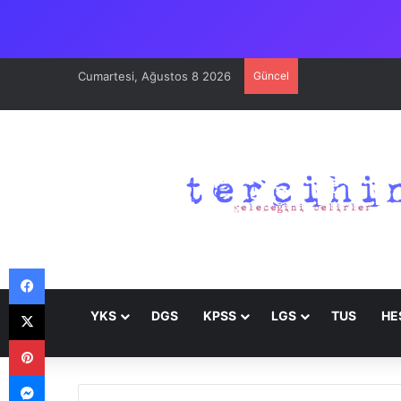
Cumartesi, Ağustos 8 2026
Güncel
Facebook
X
YKS
DGS
KPSS
LGS
TUS
HE
Pinterest
Messenger