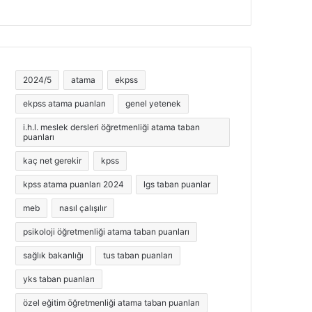
2024/5
atama
ekpss
ekpss atama puanları
genel yetenek
i.h.l. meslek dersleri öğretmenliği atama taban
puanları
kaç net gerekir
kpss
kpss atama puanları 2024
lgs taban puanlar
meb
nasıl çalışılır
psikoloji öğretmenliği atama taban puanları
sağlık bakanlığı
tus taban puanları
yks taban puanları
özel eğitim öğretmenliği atama taban puanları