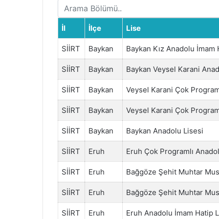
İl
İlçe
Lise
SİİRT
Baykan
Baykan Kız Anadolu İmam H
SİİRT
Baykan
Baykan Veysel Karani Anad
SİİRT
Baykan
Veysel Karani Çok Program
SİİRT
Baykan
Veysel Karani Çok Program
SİİRT
Baykan
Baykan Anadolu Lisesi
SİİRT
Eruh
Eruh Çok Programlı Anadol
SİİRT
Eruh
Bağgöze Şehit Muhtar Must
SİİRT
Eruh
Bağgöze Şehit Muhtar Must
SİİRT
Eruh
Eruh Anadolu İmam Hatip L