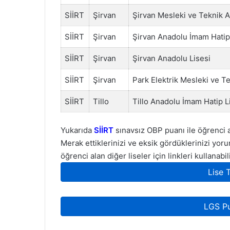
SİİRT
Şirvan
Şirvan Mesleki ve Teknik A
SİİRT
Şirvan
Şirvan Anadolu İmam Hatip
SİİRT
Şirvan
Şirvan Anadolu Lisesi
SİİRT
Şirvan
Park Elektrik Mesleki ve T
SİİRT
Tillo
Tillo Anadolu İmam Hatip L
Yukarıda
SİİRT
sınavsız OBP puanı ile öğrenci al
Merak ettiklerinizi ve eksik gördüklerinizi yorum
öğrenci alan diğer liseler için linkleri kullanabil
Lise 
LGS P