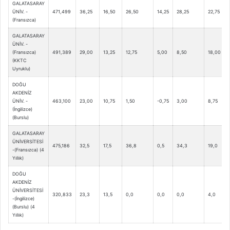
GALATASARAY
ÜNİV. -
471,499
36,25
16,50
26,50
14,25
28,25
22,75
(Fransızca)
GALATASARAY
ÜNİV. -
(Fransızca)
491,389
29,00
13,25
12,75
5,00
8,50
18,00
(KKTC
Uyruklu)
DOĞU
AKDENİZ
ÜNİV. -
463,100
23,00
10,75
1,50
-0,75
3,00
8,75
(İngilizce)
(Burslu)
GALATASARAY
ÜNİVERSİTESİ
475,186
32,5
17,5
36,8
0,5
34,3
19,0
-(Fransızca) (4
Yıllık)
DOĞU
AKDENİZ
ÜNİVERSİTESİ
320,833
23,3
13,5
0,0
0,0
0,0
4,0
-(İngilizce)
(Burslu) (4
Yıllık)