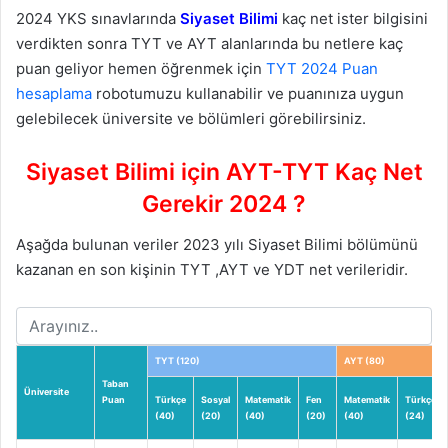
2024 YKS sınavlarında
Siyaset Bilimi
kaç net ister bilgisini
verdikten sonra TYT ve AYT alanlarında bu netlere kaç
puan geliyor hemen öğrenmek için
TYT 2024 Puan
hesaplama
robotumuzu kullanabilir ve puanınıza uygun
gelebilecek üniversite ve bölümleri görebilirsiniz.
Siyaset Bilimi için AYT-TYT Kaç Net
Gerekir 2024 ?
Aşağda bulunan veriler 2023 yılı Siyaset Bilimi bölümünü
kazanan en son kişinin TYT ,AYT ve YDT net verileridir.
TYT (120)
AYT (80)
Taban
Üniversite
Puan
Türkçe
Sosyal
Matematik
Fen
Matematik
Türkçe
(40)
(20)
(40)
(20)
(40)
(24)