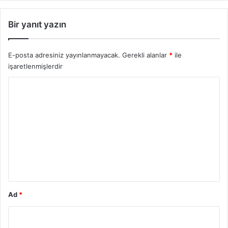
Bir yanıt yazın
E-posta adresiniz yayınlanmayacak.
Gerekli alanlar
*
ile
işaretlenmişlerdir
Y
o
r
u
m
*
Ad
*