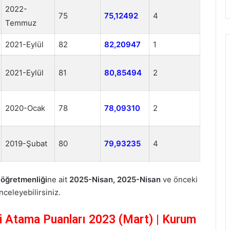
2022-
75
75,12492
4
Temmuz
2021-Eylül
82
82,20947
1
2021-Eylül
81
80,85494
2
2020-Ocak
78
78,09310
2
2019-Şubat
80
79,93235
4
 öğretmenliği
ne ait
2025-Nisan, 2025-Nisan
ve önceki
nceleyebilirsiniz.
ği Atama Puanları 2023 (Mart) | Kurum