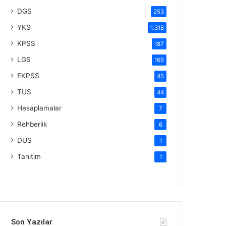
DGS
253
YKS
1.318
KPSS
187
LGS
165
EKPSS
45
TUS
44
Hesaplamalar
7
Rehberlik
6
DUS
1
Tanıtım
1
Son Yazılar