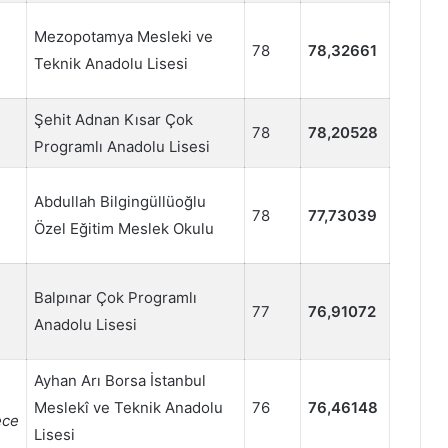
Mezopotamya Mesleki ve
78
78,32661
Teknik Anadolu Lisesi
Şehit Adnan Kısar Çok
78
78,20528
Programlı Anadolu Lisesi
Abdullah Bilgingüllüoğlu
78
77,73039
Özel Eğitim Meslek Okulu
Balpınar Çok Programlı
77
76,91072
Anadolu Lisesi
Ayhan Arı Borsa İstanbul
Meslekî ve Teknik Anadolu
76
76,46148
ece
Lisesi