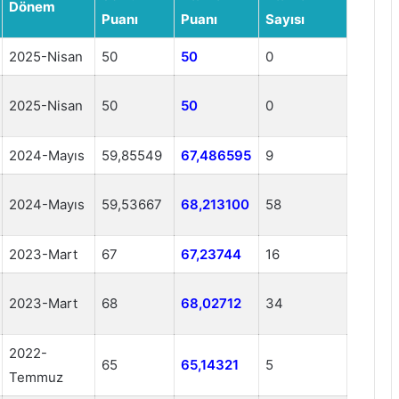
Dönem
Puanı
Puanı
Sayısı
2025-Nisan
50
50
0
2025-Nisan
50
50
0
2024-Mayıs
59,85549
67,486595
9
2024-Mayıs
59,53667
68,213100
58
2023-Mart
67
67,23744
16
2023-Mart
68
68,02712
34
2022-
65
65,14321
5
Temmuz