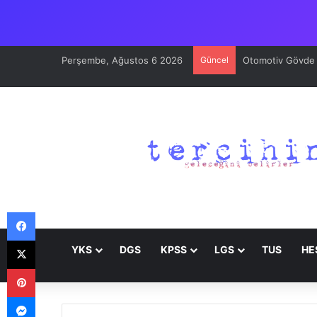
Perşembe, Ağustos 6 2026
Güncel
Otomotiv Gövde v
Facebook
X
YKS
DGS
KPSS
LGS
TUS
HE
Pinterest
Messenger