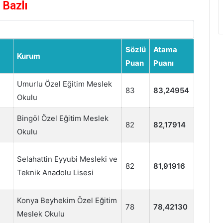
Bazlı
Sözlü
Atama
Kurum
Puan
Puanı
Umurlu Özel Eğitim Meslek
83
83,24954
Okulu
Bingöl Özel Eğitim Meslek
82
82,17914
Okulu
Selahattin Eyyubi Mesleki ve
82
81,91916
Teknik Anadolu Lisesi
Konya Beyhekim Özel Eğitim
78
78,42130
Meslek Okulu