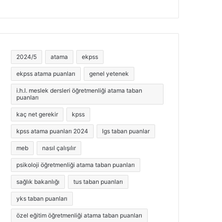
2024/5
atama
ekpss
ekpss atama puanları
genel yetenek
i.h.l. meslek dersleri öğretmenliği atama taban
puanları
kaç net gerekir
kpss
kpss atama puanları 2024
lgs taban puanlar
meb
nasıl çalışılır
psikoloji öğretmenliği atama taban puanları
sağlık bakanlığı
tus taban puanları
yks taban puanları
özel eğitim öğretmenliği atama taban puanları