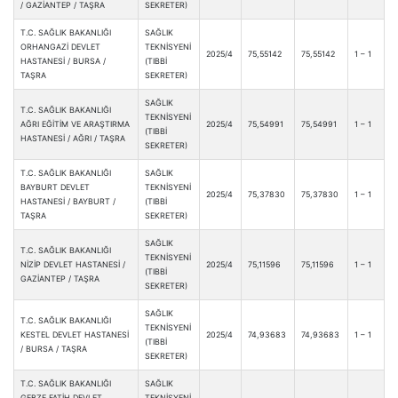
/ GAZİANTEP / TAŞRA
SEKRETER)
T.C. SAĞLIK BAKANLIĞI
SAĞLIK
ORHANGAZİ DEVLET
TEKNİSYENİ
2025/4
75,55142
75,55142
1 – 1
HASTANESİ / BURSA /
(TIBBİ
TAŞRA
SEKRETER)
SAĞLIK
T.C. SAĞLIK BAKANLIĞI
TEKNİSYENİ
AĞRI EĞİTİM VE ARAŞTIRMA
2025/4
75,54991
75,54991
1 – 1
(TIBBİ
HASTANESİ / AĞRI / TAŞRA
SEKRETER)
T.C. SAĞLIK BAKANLIĞI
SAĞLIK
BAYBURT DEVLET
TEKNİSYENİ
2025/4
75,37830
75,37830
1 – 1
HASTANESİ / BAYBURT /
(TIBBİ
TAŞRA
SEKRETER)
SAĞLIK
T.C. SAĞLIK BAKANLIĞI
TEKNİSYENİ
NİZİP DEVLET HASTANESİ /
2025/4
75,11596
75,11596
1 – 1
(TIBBİ
GAZİANTEP / TAŞRA
SEKRETER)
SAĞLIK
T.C. SAĞLIK BAKANLIĞI
TEKNİSYENİ
KESTEL DEVLET HASTANESİ
2025/4
74,93683
74,93683
1 – 1
(TIBBİ
/ BURSA / TAŞRA
SEKRETER)
T.C. SAĞLIK BAKANLIĞI
SAĞLIK
GEBZE FATİH DEVLET
TEKNİSYENİ