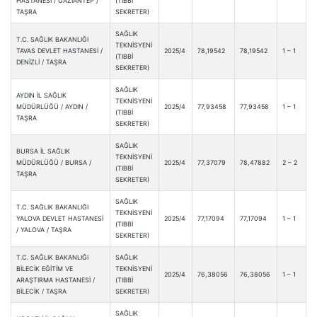
HASTANESİ / GAZİANTEP /
(TIBBİ
TAŞRA
SEKRETER)
SAĞLIK
T.C. SAĞLIK BAKANLIĞI
TEKNİSYENİ
TAVAS DEVLET HASTANESİ /
2025/4
78,19542
78,19542
1 – 1
(TIBBİ
DENİZLİ / TAŞRA
SEKRETER)
SAĞLIK
AYDIN İL SAĞLIK
TEKNİSYENİ
MÜDÜRLÜĞÜ / AYDIN /
2025/4
77,93458
77,93458
1 – 1
(TIBBİ
TAŞRA
SEKRETER)
SAĞLIK
BURSA İL SAĞLIK
TEKNİSYENİ
MÜDÜRLÜĞÜ / BURSA /
2025/4
77,37079
78,47882
2 – 2
(TIBBİ
TAŞRA
SEKRETER)
SAĞLIK
T.C. SAĞLIK BAKANLIĞI
TEKNİSYENİ
YALOVA DEVLET HASTANESİ
2025/4
77,17094
77,17094
1 – 1
(TIBBİ
/ YALOVA / TAŞRA
SEKRETER)
T.C. SAĞLIK BAKANLIĞI
SAĞLIK
BİLECİK EĞİTİM VE
TEKNİSYENİ
2025/4
76,38056
76,38056
1 – 1
ARAŞTIRMA HASTANESİ /
(TIBBİ
BİLECİK / TAŞRA
SEKRETER)
SAĞLIK