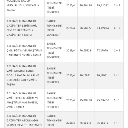
KOCAELİ İL SAĞLIK
TEKNİSYENİ
MÜDÜRLÜĞÜ / KOCAELİ /
2025/4
76,28498
79,61092
2 – 2
(TIBBİ
TAŞRA
SEKRETER)
T.C. SAĞLIK BAKANLIĞI
SAĞLIK
GAZİANTEP ŞEHİTKAMİL
TEKNİSYENİ
2025/4
76,26877
84,27264
2 – 2
DEVLET HASTANESİ /
(TIBBİ
GAZİANTEP / TAŞRA
SEKRETER)
SAĞLIK
T.C. SAĞLIK BAKANLIĞI
TEKNİSYENİ
ÇİĞLİ EĞİTİM VE ARAŞTIRMA
2025/4
76,25223
77,27070
2 – 2
(TIBBİ
HASTANESİ / İZMİR / TAŞRA
SEKRETER)
T.C. SAĞLIK BAKANLIĞI
SAĞLIK
İZMİR DR.SUAT SEREN
TEKNİSYENİ
GÖĞÜS HASTALIKLARI VE
2025/4
76,17921
76,17921
1 – 1
(TIBBİ
CERRAHİSİ EAH / İZMİR /
SEKRETER)
TAŞRA
T.C. SAĞLIK BAKANLIĞI
SAĞLIK
İZMİR TEPECİK EĞİTİM VE
TEKNİSYENİ
2025/4
75,89430
75,89430
1 – 1
ARAŞTIRMA HASTANESİ /
(TIBBİ
İZMİR / TAŞRA
SEKRETER)
T.C. SAĞLIK BAKANLIĞI
SAĞLIK
GAZİANTEP ABDULKADİR
TEKNİSYENİ
2025/4
75,56612
75,56612
1 – 1
YÜKSEL DEVLET HASTANESİ
(TIBBİ