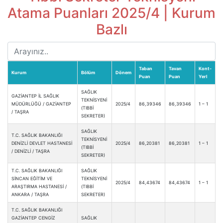
Atama Puanları 2025/4 | Kurum
Bazlı
Taban
Tavan
Kont-
Kurum
Bölüm
Dönem
Puan
Puan
Yerl
SAĞLIK
GAZİANTEP İL SAĞLIK
TEKNİSYENİ
MÜDÜRLÜĞÜ / GAZİANTEP
2025/4
86,39346
86,39346
1 – 1
(TIBBİ
/ TAŞRA
SEKRETER)
SAĞLIK
T.C. SAĞLIK BAKANLIĞI
TEKNİSYENİ
DENİZLİ DEVLET HASTANESİ
2025/4
86,20381
86,20381
1 – 1
(TIBBİ
/ DENİZLİ / TAŞRA
SEKRETER)
T.C. SAĞLIK BAKANLIĞI
SAĞLIK
SİNCAN EĞİTİM VE
TEKNİSYENİ
2025/4
84,43674
84,43674
1 – 1
ARAŞTIRMA HASTANESİ /
(TIBBİ
ANKARA / TAŞRA
SEKRETER)
T.C. SAĞLIK BAKANLIĞI
GAZİANTEP CENGİZ
SAĞLIK