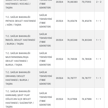
2025/4
74,86380
75,17093
2 – 2
HASTANESİ / KOCAELİ /
(TIBBİ
TAŞRA
SEKRETER)
SAĞLIK
T.C. SAĞLIK BAKANLIĞI
TEKNİSYENİ
PATNOS DEVLET HASTANESİ
2025/4
74,85478
74,85478
1 – 1
(TIBBİ
/ AĞRI / TAŞRA
SEKRETER)
SAĞLIK
T.C. SAĞLIK BAKANLIĞI
TEKNİSYENİ
İNEGÖL DEVLET HASTANESİ
2025/4
74,80248
74,80248
1 – 1
(TIBBİ
/ BURSA / TAŞRA
SEKRETER)
T.C. SAĞLIK BAKANLIĞI
SAĞLIK
MUSTAFAKEMALPAŞA
TEKNİSYENİ
2025/4
74,78928
74,78928
1 – 1
DEVLET HASTANESİ /
(TIBBİ
BURSA / TAŞRA
SEKRETER)
T.C. SAĞLIK BAKANLIĞI
SAĞLIK
ORHANELİ DEVLET
TEKNİSYENİ
2025/4
74,78777
74,78777
1 – 1
HASTANESİ / BURSA /
(TIBBİ
TAŞRA
SEKRETER)
T.C. SAĞLIK BAKANLIĞI
SAĞLIK
KARKAMIŞ ŞEHİT FUAT
TEKNİSYENİ
OĞUZCAN İLÇE DEVLET
2025/4
74,67598
74,67598
1 – 1
(TIBBİ
HASTANESİ / GAZİANTEP /
SEKRETER)
TAŞRA