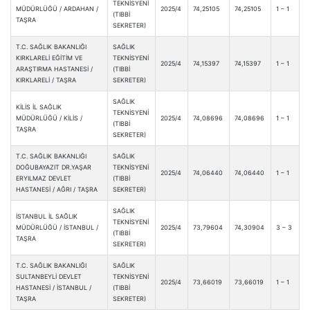
TEKNİSYENİ
MÜDÜRLÜĞÜ / ARDAHAN /
2025/4
74,25105
74,25105
1 – 1
(TIBBİ
TAŞRA
SEKRETER)
T.C. SAĞLIK BAKANLIĞI
SAĞLIK
KIRKLARELİ EĞİTİM VE
TEKNİSYENİ
2025/4
74,15397
74,15397
1 – 1
ARAŞTIRMA HASTANESİ /
(TIBBİ
KIRKLARELİ / TAŞRA
SEKRETER)
SAĞLIK
KİLİS İL SAĞLIK
TEKNİSYENİ
MÜDÜRLÜĞÜ / KİLİS /
2025/4
74,08696
74,08696
1 – 1
(TIBBİ
TAŞRA
SEKRETER)
T.C. SAĞLIK BAKANLIĞI
SAĞLIK
DOĞUBAYAZIT DR.YAŞAR
TEKNİSYENİ
2025/4
74,06440
74,06440
1 – 1
ERYILMAZ DEVLET
(TIBBİ
HASTANESİ / AĞRI / TAŞRA
SEKRETER)
SAĞLIK
İSTANBUL İL SAĞLIK
TEKNİSYENİ
MÜDÜRLÜĞÜ / İSTANBUL /
2025/4
73,79604
74,30904
3 – 3
(TIBBİ
TAŞRA
SEKRETER)
T.C. SAĞLIK BAKANLIĞI
SAĞLIK
SULTANBEYLİ DEVLET
TEKNİSYENİ
2025/4
73,66019
73,66019
1 – 1
HASTANESİ / İSTANBUL /
(TIBBİ
TAŞRA
SEKRETER)