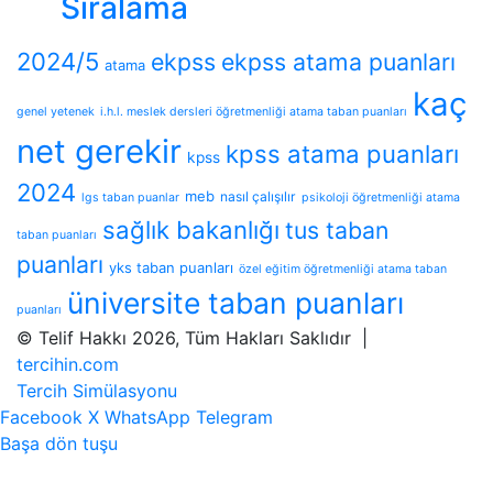
Sıralama
2024/5
ekpss
ekpss atama puanları
atama
kaç
genel yetenek
i.h.l. meslek dersleri öğretmenliği atama taban puanları
net gerekir
kpss atama puanları
kpss
2024
meb
nasıl çalışılır
lgs taban puanlar
psikoloji öğretmenliği atama
sağlık bakanlığı
tus taban
taban puanları
puanları
yks taban puanları
özel eğitim öğretmenliği atama taban
üniversite taban puanları
puanları
© Telif Hakkı 2026, Tüm Hakları Saklıdır |
tercihin.com
Tercih Simülasyonu
Facebook
X
WhatsApp
Telegram
Başa dön tuşu