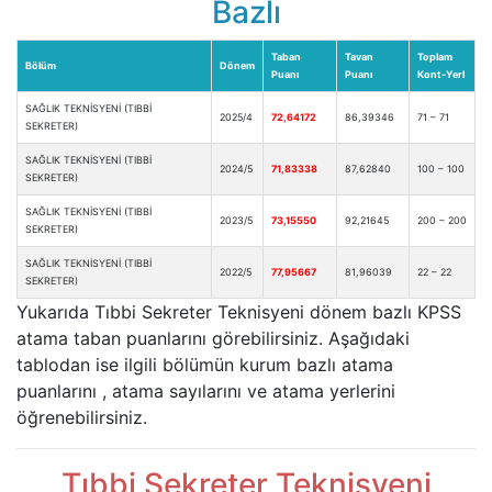
Bazlı
Taban
Tavan
Toplam
Bölüm
Dönem
Puanı
Puanı
Kont-Yerl
SAĞLIK TEKNİSYENİ (TIBBİ
2025/4
72,64172
86,39346
71 – 71
SEKRETER)
SAĞLIK TEKNİSYENİ (TIBBİ
2024/5
71,83338
87,62840
100 – 100
SEKRETER)
SAĞLIK TEKNİSYENİ (TIBBİ
2023/5
73,15550
92,21645
200 – 200
SEKRETER)
SAĞLIK TEKNİSYENİ (TIBBİ
2022/5
77,95667
81,96039
22 – 22
SEKRETER)
Yukarıda Tıbbi Sekreter Teknisyeni dönem bazlı KPSS
atama taban puanlarını görebilirsiniz. Aşağıdaki
tablodan ise ilgili bölümün kurum bazlı atama
puanlarını , atama sayılarını ve atama yerlerini
öğrenebilirsiniz.
Tıbbi Sekreter Teknisyeni