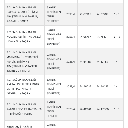
T.C. SAĞLIK BAKANLIĞI
SAĞLIK
DARICA FARABİ EĞİTİM VE
TEKNİSYENİ
2025/4
74,67298
74,67298
1 – 1
ARAŞTIRMA HASTANESİ /
(TIBBİ
KOCAELİ / TAŞRA
SEKRETER)
SAĞLIK
T.C. SAĞLIK BAKANLIĞI
TEKNİSYENİ
KOCAELİ ŞEHİR HASTANESİ
2025/4
74,65794
75,78101
2 – 2
(TIBBİ
/ KOCAELİ / TAŞRA
SEKRETER)
T.C. SAĞLIK BAKANLIĞI
SAĞLIK
MARMARA ÜNİVERSİTESİ
TEKNİSYENİ
PENDİK EĞİTİM VE
2025/4
74,57138
74,57138
1 – 1
(TIBBİ
ARAŞTIRMA HASTANESİ /
SEKRETER)
İSTANBUL / TAŞRA
T.C. SAĞLIK BAKANLIĞI
SAĞLIK
KARTAL DR. LÜTFİ KIRDAR
TEKNİSYENİ
2025/4
74,46227
74,46227
1 – 1
ŞEHİR HASTANESİ /
(TIBBİ
İSTANBUL / TAŞRA
SEKRETER)
SAĞLIK
T.C. SAĞLIK BAKANLIĞI
TEKNİSYENİ
KAPAKLI DEVLET HASTANESİ
2025/4
74,42985
74,42985
1 – 1
(TIBBİ
/ TEKİRDAĞ / TAŞRA
SEKRETER)
SAĞLIK
ARDAHAN İL SAĞLIK