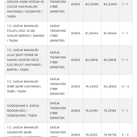
GÖKÇEK KADIN DOĞUM VE
TEKNİSYENİ
2025/4
84,32495
84,32495
1 – 1
ÇOCUK HASTALIKLARI
(TIBBİ
HASTANESİ / GAZİANTEP /
SEKRETER)
TAŞRA
T.C. SAĞLIK BAKANLIĞI
SAĞLIK
POLATLI AĞIZ VE DİŞ
TEKNİSYENİ
2025/4
81,29444
81,29444
1 – 1
SAĞLIĞI MERKEZİ / ANKARA
(TIBBİ
/ TAŞRA
SEKRETER)
T.C. SAĞLIK BAKANLIĞI
SAĞLIK
ULUS ŞEHİT PİYADE ER
TEKNİSYENİ
HASAN HÜSEYİN OĞUZ
2025/4
80,22818
80,22818
1 – 1
(TIBBİ
İLÇE DEVLET HASTANESİ /
SEKRETER)
BARTIN / TAŞRA
SAĞLIK
T.C. SAĞLIK BAKANLIĞI
TEKNİSYENİ
İZMİR ŞEHİR HASTANESİ /
2025/4
79,33922
83,28542
4 – 4
(TIBBİ
İZMİR / TAŞRA
SEKRETER)
SAĞLIK
GÜMÜŞHANE İL SAĞLIK
TEKNİSYENİ
MÜDÜRLÜĞÜ /
2025/4
79,23194
79,23194
1 – 1
(TIBBİ
GÜMÜŞHANE / TAŞRA
SEKRETER)
T.C. SAĞLIK BAKANLIĞI
SAĞLIK
GAZİANTEP ŞEHİR
TEKNİSYENİ
2025/4
79,22743
79,59738
2 – 2