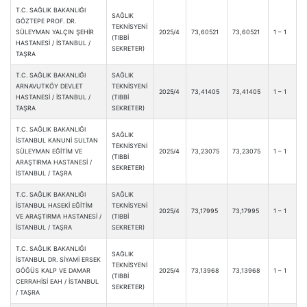
T.C. SAĞLIK BAKANLIĞI
SAĞLIK
GÖZTEPE PROF. DR.
TEKNİSYENİ
SÜLEYMAN YALÇIN ŞEHİR
2025/4
73,60521
73,60521
1 – 1
(TIBBİ
HASTANESİ / İSTANBUL /
SEKRETER)
TAŞRA
T.C. SAĞLIK BAKANLIĞI
SAĞLIK
ARNAVUTKÖY DEVLET
TEKNİSYENİ
2025/4
73,41405
73,41405
1 – 1
HASTANESİ / İSTANBUL /
(TIBBİ
TAŞRA
SEKRETER)
T.C. SAĞLIK BAKANLIĞI
SAĞLIK
İSTANBUL KANUNİ SULTAN
TEKNİSYENİ
SÜLEYMAN EĞİTİM VE
2025/4
73,23075
73,23075
1 – 1
(TIBBİ
ARAŞTIRMA HASTANESİ /
SEKRETER)
İSTANBUL / TAŞRA
T.C. SAĞLIK BAKANLIĞI
SAĞLIK
İSTANBUL HASEKİ EĞİTİM
TEKNİSYENİ
2025/4
73,17995
73,17995
1 – 1
VE ARAŞTIRMA HASTANESİ /
(TIBBİ
İSTANBUL / TAŞRA
SEKRETER)
T.C. SAĞLIK BAKANLIĞI
SAĞLIK
İSTANBUL DR. SİYAMİ ERSEK
TEKNİSYENİ
GÖĞÜS KALP VE DAMAR
2025/4
73,13968
73,13968
1 – 1
(TIBBİ
CERRAHİSİ EAH / İSTANBUL
SEKRETER)
/ TAŞRA