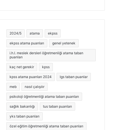
75
8,25
4,75
25
8,50
2,50
2024/5
atama
ekpss
ekpss atama puanları
genel yetenek
75
9,75
5,00
i.h.l. meslek dersleri öğretmenliği atama taban
puanları
kaç net gerekir
kpss
50
7,25
2,50
kpss atama puanları 2024
lgs taban puanlar
meb
nasıl çalışılır
psikoloji öğretmenliği atama taban puanları
75
5,75
3,75
sağlık bakanlığı
tus taban puanları
yks taban puanları
25
7,25
5,00
özel eğitim öğretmenliği atama taban puanları