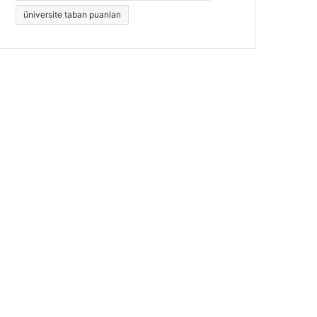
üniversite taban puanları
25
7,00
5,00
00
7,00
2,50
50
7,00
5,00
25
7,00
3,75
75
4,75
5,00
50
6,00
6,00