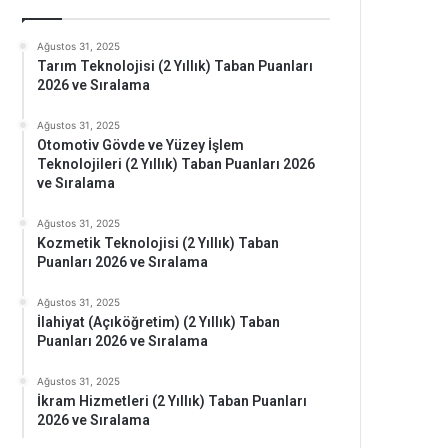
Ağustos 31, 2025
Tarım Teknolojisi (2 Yıllık) Taban Puanları
2026 ve Sıralama
Ağustos 31, 2025
Otomotiv Gövde ve Yüzey İşlem
Teknolojileri (2 Yıllık) Taban Puanları 2026
ve Sıralama
oğrafya
Felsefe
Din
(11)
(12)
(6)
Ağustos 31, 2025
Kozmetik Teknolojisi (2 Yıllık) Taban
Puanları 2026 ve Sıralama
50
8,75
3,75
Ağustos 31, 2025
İlahiyat (Açıköğretim) (2 Yıllık) Taban
Puanları 2026 ve Sıralama
25
7,00
5,00
Ağustos 31, 2025
İkram Hizmetleri (2 Yıllık) Taban Puanları
00
6,25
3,75
2026 ve Sıralama