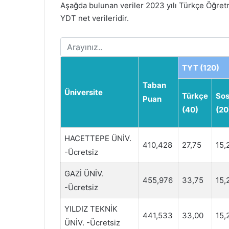
Aşağda bulunan veriler 2023 yılı Türkçe Öğre
YDT net verileridir.
TYT (120)
Taban
Üniversite
Türkçe
Sos
Puan
(40)
(20
HACETTEPE ÜNİV.
410,428
27,75
15,
-Ücretsiz
GAZİ ÜNİV.
455,976
33,75
15,
-Ücretsiz
YILDIZ TEKNİK
441,533
33,00
15,
ÜNİV. -Ücretsiz