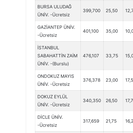
BURSA ULUDAĞ
399,700
25,50
12,
ÜNİV. -Ücretsiz
GAZİANTEP ÜNİV.
401,100
35,00
10,
-Ücretsiz
İSTANBUL
SABAHATTİN ZAİM
476,107
33,75
15,
ÜNİV. -(Burslu)
ONDOKUZ MAYIS
376,378
23,00
17,
ÜNİV. -Ücretsiz
DOKUZ EYLÜL
340,350
26,50
17,
ÜNİV. -Ücretsiz
DİCLE ÜNİV.
317,659
21,75
16,
-Ücretsiz