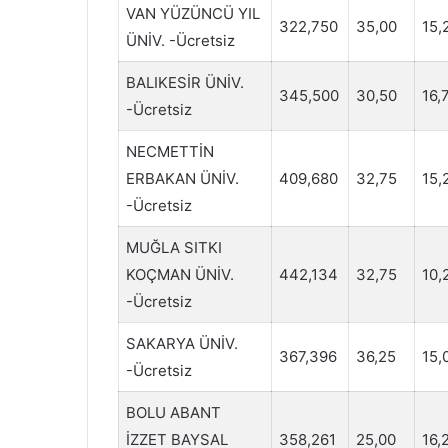
VAN YÜZÜNCÜ YIL
322,750
35,00
15,
ÜNİV. -Ücretsiz
BALIKESİR ÜNİV.
345,500
30,50
16,
-Ücretsiz
NECMETTİN
ERBAKAN ÜNİV.
409,680
32,75
15,
-Ücretsiz
MUĞLA SITKI
KOÇMAN ÜNİV.
442,134
32,75
10,
-Ücretsiz
SAKARYA ÜNİV.
367,396
36,25
15,
-Ücretsiz
BOLU ABANT
İZZET BAYSAL
358,261
25,00
16,