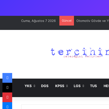
Cuma, Ağustos 7 2026
Güncel
Otomotiv Gövde ve Yüz
Facebook
X
YKS
DGS
KPSS
LGS
TUS
HE
Pinterest
Messenger