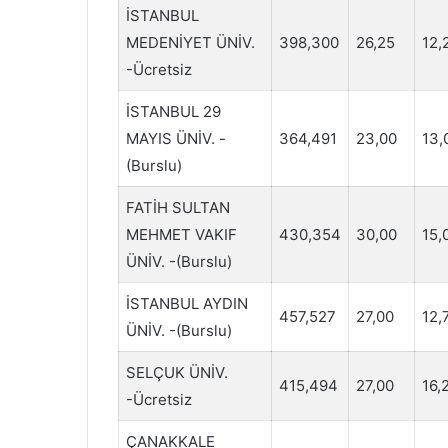
İSTANBUL
MEDENİYET ÜNİV.
398,300
26,25
12,
-Ücretsiz
İSTANBUL 29
MAYIS ÜNİV. -
364,491
23,00
13,
(Burslu)
FATİH SULTAN
MEHMET VAKIF
430,354
30,00
15,
ÜNİV. -(Burslu)
İSTANBUL AYDIN
457,527
27,00
12,
ÜNİV. -(Burslu)
SELÇUK ÜNİV.
415,494
27,00
16,
-Ücretsiz
ÇANAKKALE