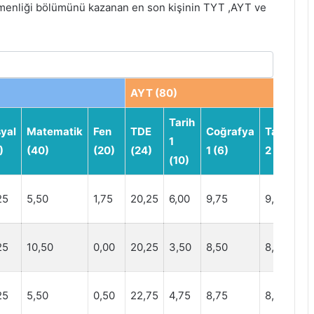
tmenliği bölümünü kazanan en son kişinin TYT ,AYT ve
AYT (80)
Tarih
yal
Matematik
Fen
TDE
Coğrafya
Tarih
C
1
)
(40)
(20)
(24)
1 (6)
2 (11)
2 
(10)
25
5,50
1,75
20,25
6,00
9,75
9,75
7,
25
10,50
0,00
20,25
3,50
8,50
8,50
2,
25
5,50
0,50
22,75
4,75
8,75
8,75
6,