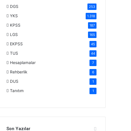
DGS
253
YKS
1.318
KPSS
187
LGS
165
EKPSS
45
TUS
44
Hesaplamalar
7
Rehberlik
6
DUS
1
Tanıtım
1
Son Yazılar