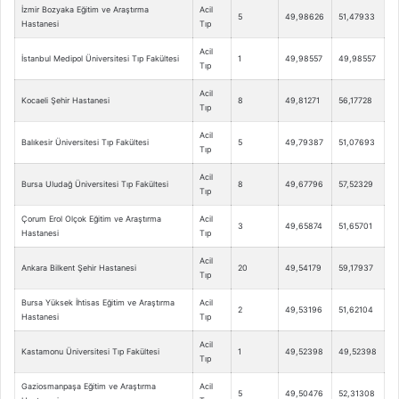
İzmir Bozyaka Eğitim ve Araştırma
Acil
5
49,98626
51,47933
Hastanesi
Tıp
Acil
İstanbul Medipol Üniversitesi Tıp Fakültesi
1
49,98557
49,98557
Tıp
Acil
Kocaeli Şehir Hastanesi
8
49,81271
56,17728
Tıp
Acil
Balıkesir Üniversitesi Tıp Fakültesi
5
49,79387
51,07693
Tıp
Acil
Bursa Uludağ Üniversitesi Tıp Fakültesi
8
49,67796
57,52329
Tıp
Çorum Erol Olçok Eğitim ve Araştırma
Acil
3
49,65874
51,65701
Hastanesi
Tıp
Acil
Ankara Bilkent Şehir Hastanesi
20
49,54179
59,17937
Tıp
Bursa Yüksek İhtisas Eğitim ve Araştırma
Acil
2
49,53196
51,62104
Hastanesi
Tıp
Acil
Kastamonu Üniversitesi Tıp Fakültesi
1
49,52398
49,52398
Tıp
Gaziosmanpaşa Eğitim ve Araştırma
Acil
5
49,50476
52,31308