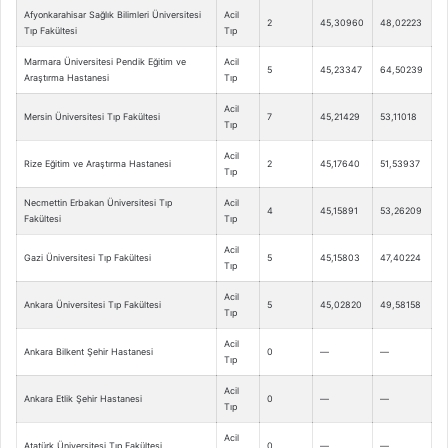
Afyonkarahisar Sağlık Bilimleri Üniversitesi
Acil
2
45,30960
48,02223
Tıp Fakültesi
Tıp
Marmara Üniversitesi Pendik Eğitim ve
Acil
5
45,23347
64,50239
Araştırma Hastanesi
Tıp
Acil
Mersin Üniversitesi Tıp Fakültesi
7
45,21429
53,11018
Tıp
Acil
Rize Eğitim ve Araştırma Hastanesi
2
45,17640
51,53937
Tıp
Necmettin Erbakan Üniversitesi Tıp
Acil
4
45,15891
53,26209
Fakültesi
Tıp
Acil
Gazi Üniversitesi Tıp Fakültesi
5
45,15803
47,40224
Tıp
Acil
Ankara Üniversitesi Tıp Fakültesi
5
45,02820
49,58158
Tıp
Acil
Ankara Bilkent Şehir Hastanesi
0
—
—
Tıp
Acil
Ankara Etlik Şehir Hastanesi
0
—
—
Tıp
Acil
Atatürk Üniversitesi Tıp Fakültesi
0
—
—