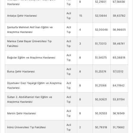
8
52,21601
67,56656
Hastanesi
Tıp
Acil
Antalya Şehir Hastanesi
15
52,13644
59,63782
Tıp
Şanlıurfa Mehmet Akif İnan Eğitim ve
Acil
4
52,00046
56,96605
Araştırma Hastanesi
Tıp
Manisa Celal Bayar Üniversitesi Tıp
Acil
3
51,73313
59,46741
Fakültesi
Tıp
Acil
Bağcılar Eğitim ve Araştırma Hastanesi
8
51,54075
65,38819
Tıp
Acil
Bursa Şehir Hastanesi
8
51,25374
57,12312
Tıp
Diyarbakır Gazi Yaşargil Eğitim ve Araştırma
Acil
8
51,21068
64,11942
Hastanesi
Tıp
Sultan 2. Abdülhamid Han Eğitim ve
Acil
8
50,92621
53,81194
Araştırma Hastanesi
Tıp
Acil
Mersin Şehir Hastanesi
8
50,92553
56,16549
Tıp
Acil
İnönü Üniversitesi Tıp Fakültesi
2
50,79318
51,75682
Tıp