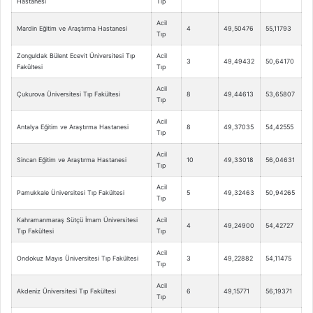
Hastanesi
Tıp
Acil
Mardin Eğitim ve Araştırma Hastanesi
4
49,50476
55,11793
Tıp
Zonguldak Bülent Ecevit Üniversitesi Tıp
Acil
3
49,49432
50,64170
Fakültesi
Tıp
Acil
Çukurova Üniversitesi Tıp Fakültesi
8
49,44613
53,65807
Tıp
Acil
Antalya Eğitim ve Araştırma Hastanesi
8
49,37035
54,42555
Tıp
Acil
Sincan Eğitim ve Araştırma Hastanesi
10
49,33018
56,04631
Tıp
Acil
Pamukkale Üniversitesi Tıp Fakültesi
5
49,32463
50,94265
Tıp
Kahramanmaraş Sütçü İmam Üniversitesi
Acil
4
49,24900
54,42727
Tıp Fakültesi
Tıp
Acil
Ondokuz Mayıs Üniversitesi Tıp Fakültesi
3
49,22882
54,11475
Tıp
Acil
Akdeniz Üniversitesi Tıp Fakültesi
6
49,15771
56,19371
Tıp