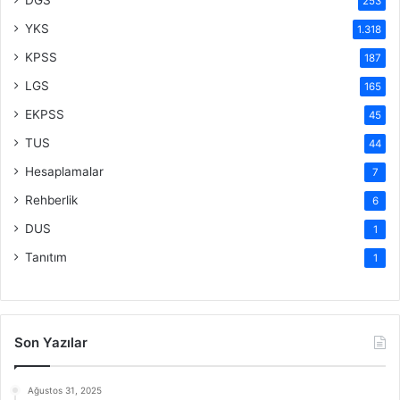
253
YKS
1.318
KPSS
187
LGS
165
EKPSS
45
TUS
44
Hesaplamalar
7
Rehberlik
6
DUS
1
Tanıtım
1
Son Yazılar
Ağustos 31, 2025