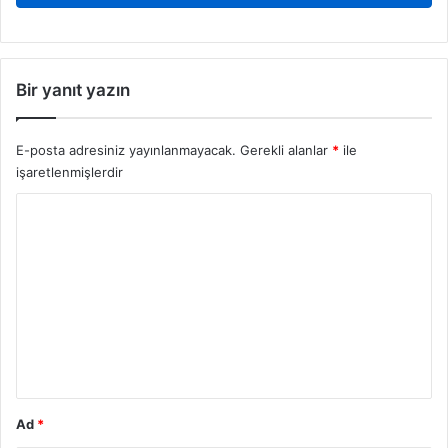
Bir yanıt yazın
E-posta adresiniz yayınlanmayacak.
Gerekli alanlar
*
ile
işaretlenmişlerdir
Y
o
r
u
m
*
Ad
*