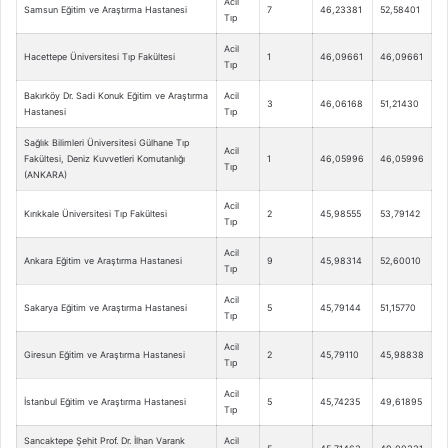
Acil
Samsun Eğitim ve Araştırma Hastanesi
7
46,23381
52,58401
Tıp
Acil
Hacettepe Üniversitesi Tıp Fakültesi
1
46,09661
46,09661
Tıp
Bakırköy Dr. Sadi Konuk Eğitim ve Araştırma
Acil
3
46,06168
51,21430
Hastanesi
Tıp
Sağlık Bilimleri Üniversitesi Gülhane Tıp
Acil
Fakültesi, Deniz Kuvvetleri Komutanlığı
1
46,05996
46,05996
Tıp
(ANKARA)
Acil
Kırıkkale Üniversitesi Tıp Fakültesi
2
45,98555
53,79142
Tıp
Acil
Ankara Eğitim ve Araştırma Hastanesi
9
45,98314
52,60010
Tıp
Acil
Sakarya Eğitim ve Araştırma Hastanesi
5
45,79144
51,15770
Tıp
Acil
Giresun Eğitim ve Araştırma Hastanesi
2
45,79110
45,98838
Tıp
Acil
İstanbul Eğitim ve Araştırma Hastanesi
5
45,74235
49,61895
Tıp
Sancaktepe Şehit Prof. Dr. İlhan Varank
Acil