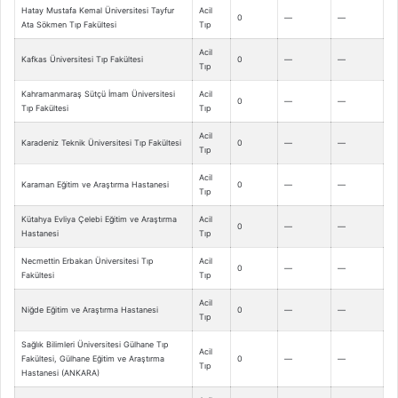
Hatay Mustafa Kemal Üniversitesi Tayfur
Acil
0
—
—
Ata Sökmen Tıp Fakültesi
Tıp
Acil
Kafkas Üniversitesi Tıp Fakültesi
0
—
—
Tıp
Kahramanmaraş Sütçü İmam Üniversitesi
Acil
0
—
—
Tıp Fakültesi
Tıp
Acil
Karadeniz Teknik Üniversitesi Tıp Fakültesi
0
—
—
Tıp
Acil
Karaman Eğitim ve Araştırma Hastanesi
0
—
—
Tıp
Kütahya Evliya Çelebi Eğitim ve Araştırma
Acil
0
—
—
Hastanesi
Tıp
Necmettin Erbakan Üniversitesi Tıp
Acil
0
—
—
Fakültesi
Tıp
Acil
Niğde Eğitim ve Araştırma Hastanesi
0
—
—
Tıp
Sağlık Bilimleri Üniversitesi Gülhane Tıp
Acil
Fakültesi, Gülhane Eğitim ve Araştırma
0
—
—
Tıp
Hastanesi (ANKARA)