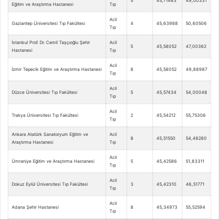
5
45,71463
49,00331
Eğitim ve Araştırma Hastanesi
Tıp
Acil
Gaziantep Üniversitesi Tıp Fakültesi
4
45,63988
50,60506
Tıp
İstanbul Prof. Dr. Cemil Taşçıoğlu Şehir
Acil
5
45,58052
47,00362
Hastanesi
Tıp
Acil
İzmir Tepecik Eğitim ve Araştırma Hastanesi
8
45,58052
49,88987
Tıp
Acil
Düzce Üniversitesi Tıp Fakültesi
5
45,57434
54,00048
Tıp
Acil
Trakya Üniversitesi Tıp Fakültesi
2
45,54212
55,75306
Tıp
Ankara Atatürk Sanatoryum Eğitim ve
Acil
8
45,51550
54,48280
Araştırma Hastanesi
Tıp
Acil
Ümraniye Eğitim ve Araştırma Hastanesi
5
45,42586
51,83311
Tıp
Acil
Dokuz Eylül Üniversitesi Tıp Fakültesi
3
45,42310
46,51771
Tıp
Acil
Adana Şehir Hastanesi
8
45,34973
55,52594
Tıp