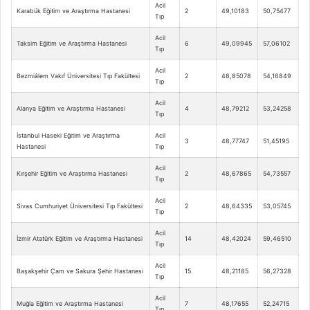
Acil
Karabük Eğitim ve Araştırma Hastanesi
2
49,10183
50,75477
Tıp
Acil
Taksim Eğitim ve Araştırma Hastanesi
6
49,09945
57,06102
Tıp
Acil
Bezmiâlem Vakıf Üniversitesi Tıp Fakültesi
2
48,85078
54,16849
Tıp
Acil
Alanya Eğitim ve Araştırma Hastanesi
4
48,79212
53,24258
Tıp
İstanbul Haseki Eğitim ve Araştırma
Acil
3
48,77747
51,45195
Hastanesi
Tıp
Acil
Kırşehir Eğitim ve Araştırma Hastanesi
2
48,67865
54,73557
Tıp
Acil
Sivas Cumhuriyet Üniversitesi Tıp Fakültesi
2
48,64335
53,05745
Tıp
Acil
İzmir Atatürk Eğitim ve Araştırma Hastanesi
14
48,42024
59,46510
Tıp
Acil
Başakşehir Çam ve Sakura Şehir Hastanesi
15
48,21185
56,27328
Tıp
Acil
Muğla Eğitim ve Araştırma Hastanesi
7
48,17655
52,24715
Tıp