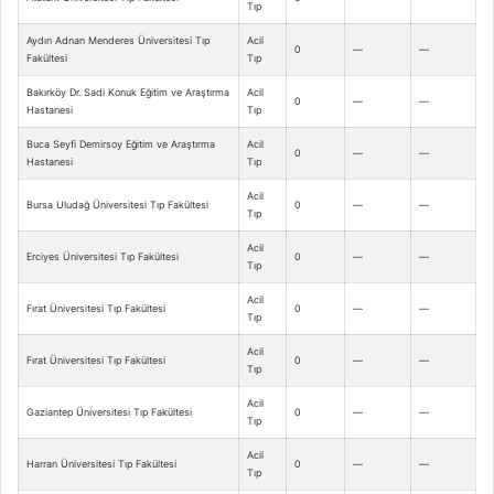
Tıp
Aydın Adnan Menderes Üniversitesi Tıp
Acil
0
—
—
Fakültesi
Tıp
Bakırköy Dr. Sadi Konuk Eğitim ve Araştırma
Acil
0
—
—
Hastanesi
Tıp
Buca Seyfi Demirsoy Eğitim ve Araştırma
Acil
0
—
—
Hastanesi
Tıp
Acil
Bursa Uludağ Üniversitesi Tıp Fakültesi
0
—
—
Tıp
Acil
Erciyes Üniversitesi Tıp Fakültesi
0
—
—
Tıp
Acil
Fırat Üniversitesi Tıp Fakültesi
0
—
—
Tıp
Acil
Fırat Üniversitesi Tıp Fakültesi
0
—
—
Tıp
Acil
Gaziantep Üniversitesi Tıp Fakültesi
0
—
—
Tıp
Acil
Harran Üniversitesi Tıp Fakültesi
0
—
—
Tıp