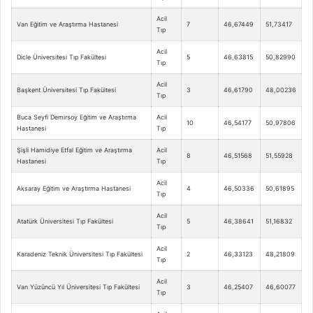
Acil
Van Eğitim ve Araştırma Hastanesi
7
46,67449
51,73417
Tıp
Acil
Dicle Üniversitesi Tıp Fakültesi
5
46,63815
50,82990
Tıp
Acil
Başkent Üniversitesi Tıp Fakültesi
3
46,61790
48,00236
Tıp
Buca Seyfi Demirsoy Eğitim ve Araştırma
Acil
10
46,54177
50,97806
Hastanesi
Tıp
Şişli Hamidiye Etfal Eğitim ve Araştırma
Acil
8
46,51568
51,55928
Hastanesi
Tıp
Acil
Aksaray Eğitim ve Araştırma Hastanesi
4
46,50336
50,61895
Tıp
Acil
Atatürk Üniversitesi Tıp Fakültesi
5
46,38641
51,16832
Tıp
Acil
Karadeniz Teknik Üniversitesi Tıp Fakültesi
2
46,33123
48,21809
Tıp
Acil
Van Yüzüncü Yıl Üniversitesi Tıp Fakültesi
3
46,25407
46,60077
Tıp