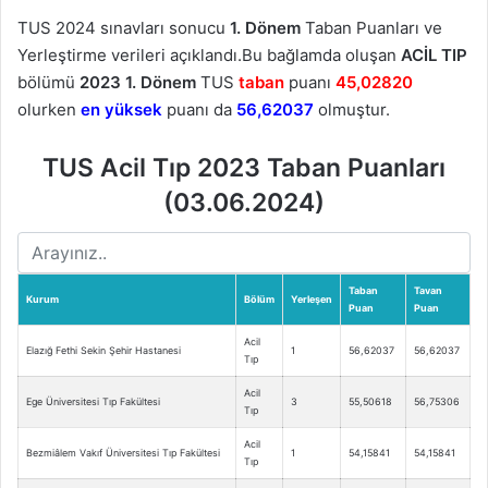
TUS 2024 sınavları sonucu
1. Dönem
Taban Puanları ve
Yerleştirme verileri açıklandı.Bu bağlamda oluşan
ACİL TIP
bölümü
2023 1. Dönem
TUS
taban
puanı
45,02820
olurken
en yüksek
puanı da
56,62037
olmuştur.
TUS Acil Tıp 2023 Taban Puanları
(03.06.2024)
Taban
Tavan
Kurum
Bölüm
Yerleşen
Puan
Puan
Acil
Elazığ Fethi Sekin Şehir Hastanesi
1
56,62037
56,62037
Tıp
Acil
Ege Üniversitesi Tıp Fakültesi
3
55,50618
56,75306
Tıp
Acil
Bezmiâlem Vakıf Üniversitesi Tıp Fakültesi
1
54,15841
54,15841
Tıp