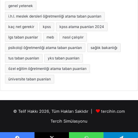
genel yetenek
i.h.l. meslek dersleri öğretmenliği atama taban puanları
kaç net gerekir
kpss
kpss atama puanları 2024
lgs taban puanlar
meb
nasıl çalışılır
psikoloji öğretmenliği atama taban puanları
sağlık bakanlığı
tus taban puanları
yks taban puanları
özel eğitim öğretmenliği atama taban puanları
üniversite taban puanları
© Telif Hakkı 2026, Tüm Hakları Saklıdır |
tercihin.com
Tercih Simülasyonu