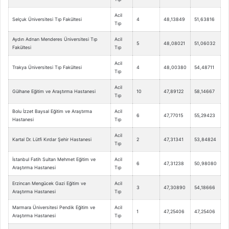
Acil
Selçuk Üniversitesi Tıp Fakültesi
4
48,13849
51,63816
Tıp
Aydın Adnan Menderes Üniversitesi Tıp
Acil
5
48,08021
51,06032
Fakültesi
Tıp
Acil
Trakya Üniversitesi Tıp Fakültesi
4
48,00380
54,48711
Tıp
Acil
Gülhane Eğitim ve Araştırma Hastanesi
10
47,89122
58,14667
Tıp
Bolu İzzet Baysal Eğitim ve Araştırma
Acil
6
47,77015
55,29423
Hastanesi
Tıp
Acil
Kartal Dr. Lütfi Kırdar Şehir Hastanesi
2
47,31341
53,84824
Tıp
İstanbul Fatih Sultan Mehmet Eğitim ve
Acil
6
47,31238
50,98080
Araştırma Hastanesi
Tıp
Erzincan Mengücek Gazi Eğitim ve
Acil
3
47,30890
54,18666
Araştırma Hastanesi
Tıp
Marmara Üniversitesi Pendik Eğitim ve
Acil
1
47,25406
47,25406
Araştırma Hastanesi
Tıp