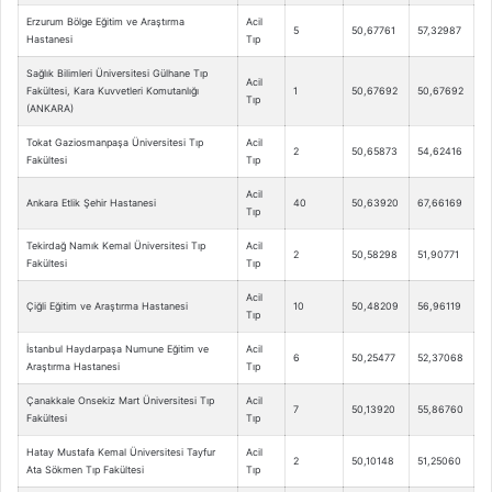
Erzurum Bölge Eğitim ve Araştırma
Acil
5
50,67761
57,32987
Hastanesi
Tıp
Sağlık Bilimleri Üniversitesi Gülhane Tıp
Acil
Fakültesi, Kara Kuvvetleri Komutanlığı
1
50,67692
50,67692
Tıp
(ANKARA)
Tokat Gaziosmanpaşa Üniversitesi Tıp
Acil
2
50,65873
54,62416
Fakültesi
Tıp
Acil
Ankara Etlik Şehir Hastanesi
40
50,63920
67,66169
Tıp
Tekirdağ Namık Kemal Üniversitesi Tıp
Acil
2
50,58298
51,90771
Fakültesi
Tıp
Acil
Çiğli Eğitim ve Araştırma Hastanesi
10
50,48209
56,96119
Tıp
İstanbul Haydarpaşa Numune Eğitim ve
Acil
6
50,25477
52,37068
Araştırma Hastanesi
Tıp
Çanakkale Onsekiz Mart Üniversitesi Tıp
Acil
7
50,13920
55,86760
Fakültesi
Tıp
Hatay Mustafa Kemal Üniversitesi Tayfur
Acil
2
50,10148
51,25060
Ata Sökmen Tıp Fakültesi
Tıp