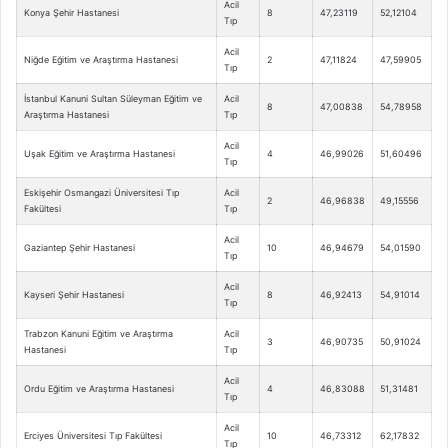
Acil
Konya Şehir Hastanesi
8
47,23119
52,12104
Tıp
Acil
Niğde Eğitim ve Araştırma Hastanesi
2
47,11824
47,59905
Tıp
İstanbul Kanuni Sultan Süleyman Eğitim ve
Acil
8
47,00838
54,78958
Araştırma Hastanesi
Tıp
Acil
Uşak Eğitim ve Araştırma Hastanesi
4
46,99026
51,60496
Tıp
Eskişehir Osmangazi Üniversitesi Tıp
Acil
2
46,96838
49,15556
Fakültesi
Tıp
Acil
Gaziantep Şehir Hastanesi
10
46,94679
54,01590
Tıp
Acil
Kayseri Şehir Hastanesi
8
46,92413
54,91014
Tıp
Trabzon Kanuni Eğitim ve Araştırma
Acil
3
46,90735
50,91024
Hastanesi
Tıp
Acil
Ordu Eğitim ve Araştırma Hastanesi
4
46,83088
51,31481
Tıp
Acil
Erciyes Üniversitesi Tıp Fakültesi
10
46,73312
62,17832
Tıp