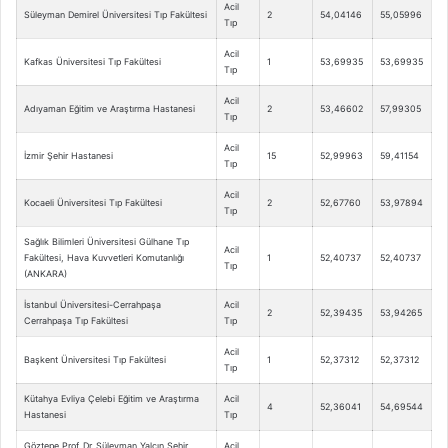
Acil
Süleyman Demirel Üniversitesi Tıp Fakültesi
2
54,04146
55,05996
Tıp
Acil
Kafkas Üniversitesi Tıp Fakültesi
1
53,69935
53,69935
Tıp
Acil
Adıyaman Eğitim ve Araştırma Hastanesi
2
53,46602
57,99305
Tıp
Acil
İzmir Şehir Hastanesi
15
52,99963
59,41154
Tıp
Acil
Kocaeli Üniversitesi Tıp Fakültesi
2
52,67760
53,97894
Tıp
Sağlık Bilimleri Üniversitesi Gülhane Tıp
Acil
Fakültesi, Hava Kuvvetleri Komutanlığı
1
52,40737
52,40737
Tıp
(ANKARA)
İstanbul Üniversitesi-Cerrahpaşa
Acil
2
52,39435
53,94265
Cerrahpaşa Tıp Fakültesi
Tıp
Acil
Başkent Üniversitesi Tıp Fakültesi
1
52,37312
52,37312
Tıp
Kütahya Evliya Çelebi Eğitim ve Araştırma
Acil
4
52,36041
54,69544
Hastanesi
Tıp
Göztepe Prof. Dr. Süleyman Yalçın Şehir
Acil