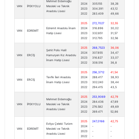
Mehmet Erdemoğlu
2024
305.155
38,26
VAN
İPEKYOLU
Mesleki ve Teknik
2023
304.391
43,12
Anadolu Lisesi
2022
283.409
49,66
2025
272,7027
32,55
Edremit Anadolu İmam
2024
316.896
30,02
VAN
EDREMİT
Hatip Lisesi
2023
332.851
31,57
2022
312.795
32,56
2025
268,7523
36,06
Şehit Polis Halil
2024
307.855
34,47
VAN
ERCİŞ
Hamuryen Kız Anadolu
2023
316.827
33,07
İmam Hatip Lisesi
2022
308.516
36,8
2025
256,3712
41,54
Tevfik İleri Anadolu
2024
288.417
38,93
VAN
ERCİŞ
İmam Hatip Lisesi
2023
302.240
38,44
2022
294.415
43,5
2025
253,9069
42,79
Mehmet Erdemoğlu
2024
284.436
47,89
VAN
İPEKYOLU
Mesleki ve Teknik
2023
276.582
49,69
Anadolu Lisesi
2022
269.471
52,86
2025
247,0166
42,75
Evliya Çelebi Turizm
2024
-
-
VAN
EDREMİT
Mesleki ve Teknik
2023
-
-
Anadolu Lisesi
2022
-
-