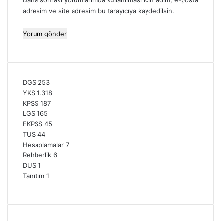
Daha sonraki yorumlarımda kullanılması için adım, e-posta
adresim ve site adresim bu tarayıcıya kaydedilsin.
DGS
253
YKS
1.318
KPSS
187
LGS
165
EKPSS
45
TUS
44
Hesaplamalar
7
Rehberlik
6
DUS
1
Tanıtım
1