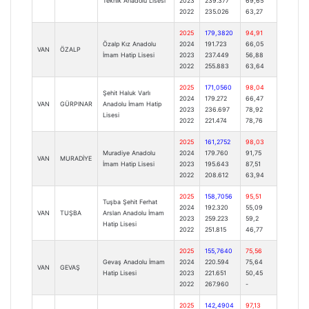
Teknik Anadolu Lisesi
2023
239.377
69,65
2022
235.026
63,27
2025
179,3820
94,91
Özalp Kız Anadolu
2024
191.723
66,05
VAN
ÖZALP
İmam Hatip Lisesi
2023
237.449
56,88
2022
255.883
63,64
2025
171,0560
98,04
Şehit Haluk Varlı
2024
179.272
66,47
VAN
GÜRPINAR
Anadolu İmam Hatip
2023
236.697
78,92
Lisesi
2022
221.474
78,76
2025
161,2752
98,03
Muradiye Anadolu
2024
179.760
91,75
VAN
MURADİYE
İmam Hatip Lisesi
2023
195.643
87,51
2022
208.612
63,94
2025
158,7056
95,51
Tuşba Şehit Ferhat
2024
192.320
55,09
VAN
TUŞBA
Arslan Anadolu İmam
2023
259.223
59,2
Hatip Lisesi
2022
251.815
46,77
2025
155,7640
75,56
Gevaş Anadolu İmam
2024
220.594
75,64
VAN
GEVAŞ
Hatip Lisesi
2023
221.651
50,45
2022
267.960
-
2025
142,4904
97,13