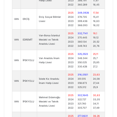
Hatip Lisesi
2023
386.791
17,97
2022
360.289
18,45
2025
349,0926
17,54
Erciş Sosyal Bilimler
2024
378.735
15,41
VAN
ERCİŞ
Lisesi
2023
399.436
16,63
2022
366.093
18,02
2025
332,7141
19,1
Van-Borsa İstanbul
2024
370.445
19,12
VAN
EDREMİT
Mesleki ve Teknik
2023
380.134
20,52
Anadolu Lisesi
2022
349.743
20,76
2025
325,2523
25,11
Van Anadolu İmam
2024
346.344
25,7
VAN
İPEKYOLU
Hatip Lisesi
2023
350.025
25,85
2022
330.426
27,2
2025
316,0501
23,63
İskele Kız Anadolu
2024
351.515
24,08
VAN
İPEKYOLU
İmam Hatip Lisesi
2023
356.873
27,44
2022
325.312
25,9
2025
302,1645
30,63
Mehmet Erdemoğlu
2024
322.727
33,05
VAN
İPEKYOLU
Mesleki ve Teknik
2023
321.740
34,11
Anadolu Lisesi
2022
305.707
37,49
2025
277,0631
36,26