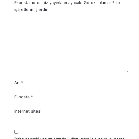
E-posta adresiniz yayınlanmayacak.
Gerekli alanlar
*
ile
işaretlenmişlerdir
Y
o
r
u
m
*
Ad
*
E-posta
*
İnternet sitesi