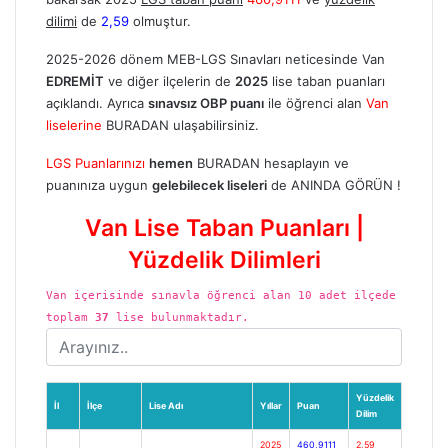
dilimi
de
2,59
olmuştur.
2025-2026 dönem MEB-LGS Sınavları neticesinde Van
EDREMİT
ve diğer ilçelerin de
2025
lise taban puanları
açıklandı. Ayrıca
sınavsız OBP puanı
ile öğrenci alan
Van
liselerine
BURADAN
ulaşabilirsiniz.
LGS Puanlarınızı
hemen
BURADAN
hesaplayın ve
puanınıza uygun
gelebilecek liseleri
de ANINDA GÖRÜN !
Van Lise Taban Puanları |
Yüzdelik Dilimleri
Van içerisinde sınavla öğrenci alan 10 adet ilçede
toplam
37
lise bulunmaktadır.
Yüzdelik
İl
İlçe
Lise Adı
Yıllar
Puan
Dilim
2025
460,9111
2,59