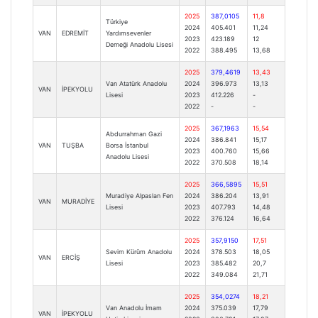
2025
387,0105
11,8
Türkiye
2024
405.401
11,24
VAN
EDREMİT
Yardımsevenler
2023
423.189
12
Derneği Anadolu Lisesi
2022
388.495
13,68
2025
379,4619
13,43
Van Atatürk Anadolu
2024
396.973
13,13
VAN
İPEKYOLU
Lisesi
2023
412.226
-
2022
-
-
2025
367,1963
15,54
Abdurrahman Gazi
2024
386.841
15,17
VAN
TUŞBA
Borsa İstanbul
2023
400.760
15,66
Anadolu Lisesi
2022
370.508
18,14
2025
366,5895
15,51
Muradiye Alpaslan Fen
2024
386.204
13,91
VAN
MURADİYE
Lisesi
2023
407.793
14,48
2022
376.124
16,64
2025
357,9150
17,51
Sevim Kürüm Anadolu
2024
378.503
18,05
VAN
ERCİŞ
Lisesi
2023
385.482
20,7
2022
349.084
21,71
2025
354,0274
18,21
Van Anadolu İmam
2024
375.039
17,79
VAN
İPEKYOLU