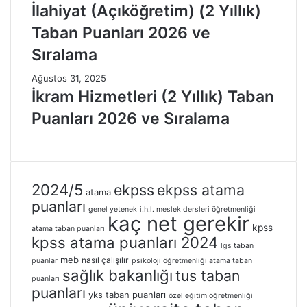
İlahiyat (Açıköğretim) (2 Yıllık)
Taban Puanları 2026 ve
Sıralama
Ağustos 31, 2025
İkram Hizmetleri (2 Yıllık) Taban
Puanları 2026 ve Sıralama
2024/5
ekpss
ekpss atama
atama
puanları
genel yetenek
i.h.l. meslek dersleri öğretmenliği
kaç net gerekir
kpss
atama taban puanları
kpss atama puanları 2024
lgs taban
meb
nasıl çalışılır
puanlar
psikoloji öğretmenliği atama taban
sağlık bakanlığı
tus taban
puanları
puanları
yks taban puanları
özel eğitim öğretmenliği