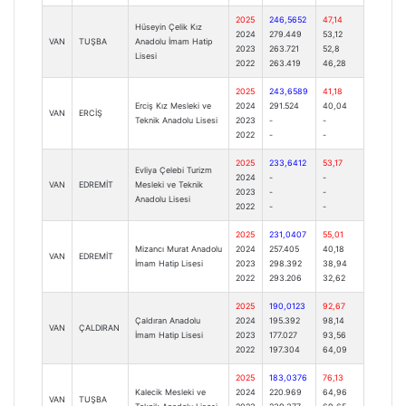
2025
246,5652
47,14
Hüseyin Çelik Kız
2024
279.449
53,12
VAN
TUŞBA
Anadolu İmam Hatip
2023
263.721
52,8
Lisesi
2022
263.419
46,28
2025
243,6589
41,18
Erciş Kız Mesleki ve
2024
291.524
40,04
VAN
ERCİŞ
Teknik Anadolu Lisesi
2023
-
-
2022
-
-
2025
233,6412
53,17
Evliya Çelebi Turizm
2024
-
-
VAN
EDREMİT
Mesleki ve Teknik
2023
-
-
Anadolu Lisesi
2022
-
-
2025
231,0407
55,01
Mizancı Murat Anadolu
2024
257.405
40,18
VAN
EDREMİT
İmam Hatip Lisesi
2023
298.392
38,94
2022
293.206
32,62
2025
190,0123
92,67
Çaldıran Anadolu
2024
195.392
98,14
VAN
ÇALDIRAN
İmam Hatip Lisesi
2023
177.027
93,56
2022
197.304
64,09
2025
183,0376
76,13
Kalecik Mesleki ve
2024
220.969
64,96
VAN
TUŞBA