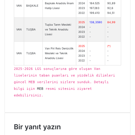
Başkale Anadolu İmam
2024
184.525
90,89
VAN
BAŞKALE
Hatip Lisesi
2023
197.283
92,6
2022
199.410
94,51
2025
138,3590
84,99
Tuşba Tarım Mesleki
2024
-
-
VAN
TUŞBA
ve Teknik Anadolu
2023
-
-
Lisesi
2022
-
-
2025
(*)
Van Piri Reis Denizcilik
2024
-
-
VAN
TUŞBA
Mesleki ve Teknik
2023
-
-
Anadolu Lisesi
2022
-
-
2025-2026 LGS sonuçlarına göre oluşan Van
liselerinin taban puanları ve yüzdelik dilimleri
güncel MEB verilerini sizlere sunduk. Detaylı
bilgi için
MEB
resmi sitesini ziyaret
edebilirsiniz.
Bir yanıt yazın