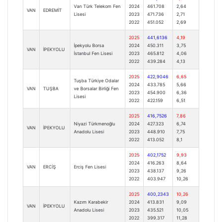
Van Türk Telekom Fen
2024
461.708
2,64
VAN
EDREMİT
Lisesi
2023
471.736
2,71
2022
451.052
2,69
2025
441,6136
4,19
İpekyolu Borsa
2024
450.311
3,75
VAN
İPEKYOLU
İstanbul Fen Lisesi
2023
465.812
4,06
2022
439.284
4,13
2025
422,9046
6,65
Tuşba Türkiye Odalar
2024
433.785
5,66
VAN
TUŞBA
ve Borsalar Birliği Fen
2023
454.900
6,36
Lisesi
2022
422.159
6,51
2025
416,7526
7,86
Niyazi Türkmenoğlu
2024
427.323
6,74
VAN
İPEKYOLU
Anadolu Lisesi
2023
448.910
7,75
2022
413.052
8,1
2025
402,1752
9,93
2024
416.263
8,64
VAN
ERCİŞ
Erciş Fen Lisesi
2023
438.137
9,26
2022
403.947
10,26
2025
400,2343
10,26
Kazım Karabekir
2024
413.831
9,09
VAN
İPEKYOLU
Anadolu Lisesi
2023
435.521
10,05
2022
399.317
11,28