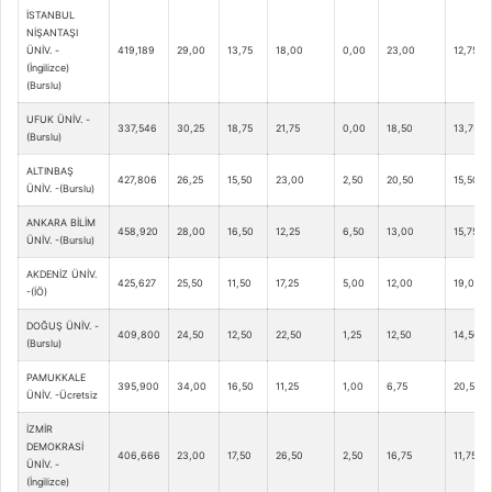
İSTANBUL
NİŞANTAŞI
ÜNİV. -
419,189
29,00
13,75
18,00
0,00
23,00
12,75
(İngilizce)
(Burslu)
UFUK ÜNİV. -
337,546
30,25
18,75
21,75
0,00
18,50
13,75
(Burslu)
ALTINBAŞ
427,806
26,25
15,50
23,00
2,50
20,50
15,50
ÜNİV. -(Burslu)
ANKARA BİLİM
458,920
28,00
16,50
12,25
6,50
13,00
15,75
ÜNİV. -(Burslu)
AKDENİZ ÜNİV.
425,627
25,50
11,50
17,25
5,00
12,00
19,00
-(İÖ)
DOĞUŞ ÜNİV. -
409,800
24,50
12,50
22,50
1,25
12,50
14,50
(Burslu)
PAMUKKALE
395,900
34,00
16,50
11,25
1,00
6,75
20,50
ÜNİV. -Ücretsiz
İZMİR
DEMOKRASİ
406,666
23,00
17,50
26,50
2,50
16,75
11,75
ÜNİV. -
(İngilizce)