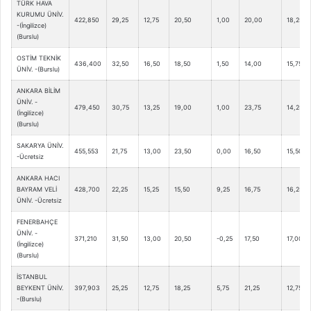
TÜRK HAVA
KURUMU ÜNİV.
422,850
29,25
12,75
20,50
1,00
20,00
18,25
-(İngilizce)
(Burslu)
OSTİM TEKNİK
436,400
32,50
16,50
18,50
1,50
14,00
15,75
ÜNİV. -(Burslu)
ANKARA BİLİM
ÜNİV. -
479,450
30,75
13,25
19,00
1,00
23,75
14,25
(İngilizce)
(Burslu)
SAKARYA ÜNİV.
455,553
21,75
13,00
23,50
0,00
16,50
15,50
-Ücretsiz
ANKARA HACI
BAYRAM VELİ
428,700
22,25
15,25
15,50
9,25
16,75
16,25
ÜNİV. -Ücretsiz
FENERBAHÇE
ÜNİV. -
371,210
31,50
13,00
20,50
-0,25
17,50
17,00
(İngilizce)
(Burslu)
İSTANBUL
BEYKENT ÜNİV.
397,903
25,25
12,75
18,25
5,75
21,25
12,75
-(Burslu)