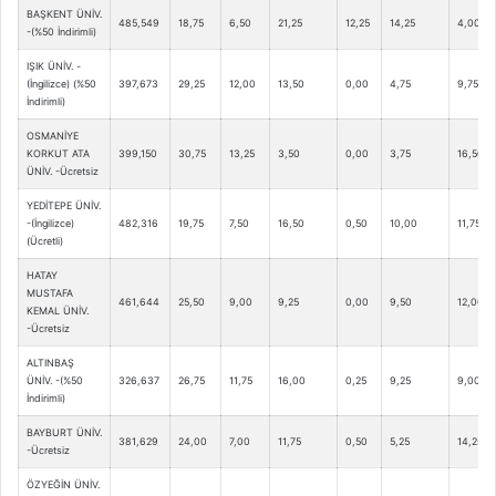
BAŞKENT ÜNİV.
485,549
18,75
6,50
21,25
12,25
14,25
4,00
-(%50 İndirimli)
IŞIK ÜNİV. -
(İngilizce) (%50
397,673
29,25
12,00
13,50
0,00
4,75
9,75
İndirimli)
OSMANİYE
KORKUT ATA
399,150
30,75
13,25
3,50
0,00
3,75
16,50
ÜNİV. -Ücretsiz
YEDİTEPE ÜNİV.
-(İngilizce)
482,316
19,75
7,50
16,50
0,50
10,00
11,75
(Ücretli)
HATAY
MUSTAFA
461,644
25,50
9,00
9,25
0,00
9,50
12,00
KEMAL ÜNİV.
-Ücretsiz
ALTINBAŞ
ÜNİV. -(%50
326,637
26,75
11,75
16,00
0,25
9,25
9,00
İndirimli)
BAYBURT ÜNİV.
381,629
24,00
7,00
11,75
0,50
5,25
14,25
-Ücretsiz
ÖZYEĞİN ÜNİV.