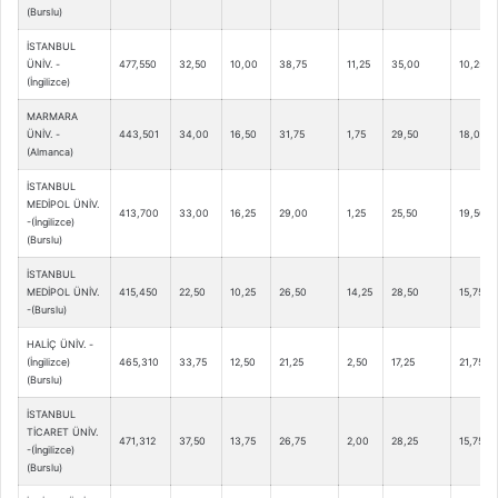
(Burslu)
İSTANBUL
ÜNİV. -
477,550
32,50
10,00
38,75
11,25
35,00
10,25
(İngilizce)
MARMARA
ÜNİV. -
443,501
34,00
16,50
31,75
1,75
29,50
18,00
(Almanca)
İSTANBUL
MEDİPOL ÜNİV.
413,700
33,00
16,25
29,00
1,25
25,50
19,50
-(İngilizce)
(Burslu)
İSTANBUL
MEDİPOL ÜNİV.
415,450
22,50
10,25
26,50
14,25
28,50
15,75
-(Burslu)
HALİÇ ÜNİV. -
(İngilizce)
465,310
33,75
12,50
21,25
2,50
17,25
21,75
(Burslu)
İSTANBUL
TİCARET ÜNİV.
471,312
37,50
13,75
26,75
2,00
28,25
15,75
-(İngilizce)
(Burslu)