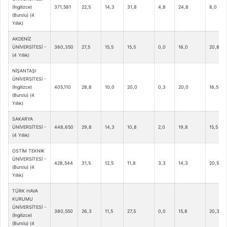
(İngilizce)
371,581
22,5
14,3
31,8
4,8
24,8
8,0
(Burslu) (4
Yıllık)
AKDENİZ
ÜNİVERSİTESİ -
360,350
27,5
15,5
15,5
0,0
16,0
20,8
(4 Yıllık)
NİŞANTAŞI
ÜNİVERSİTESİ -
(İngilizce)
405,110
28,8
10,0
20,0
0,3
20,0
16,5
(Burslu) (4
Yıllık)
SAKARYA
ÜNİVERSİTESİ -
448,650
29,8
14,3
10,8
2,0
19,8
15,5
(4 Yıllık)
OSTİM TEKNİK
ÜNİVERSİTESİ -
428,544
31,5
12,5
11,8
3,3
14,3
20,5
(Burslu) (4
Yıllık)
TÜRK HAVA
KURUMU
ÜNİVERSİTESİ -
380,550
26,3
11,5
27,5
0,0
15,8
20,3
(İngilizce)
(Burslu) (4