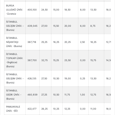
BURSA
ULUDAĞ ÜNİV.
400,100
24,50
15,00
18,50
8,00
13,50
18,00
-Ücretsiz
İSTANBUL
GELİŞİM ÜNİV. -
439,045
27,00
15,50
20,00
6,00
8,75
16,25
(Burslu)
İSTANBUL
NİŞANTAŞI
387,718
25,25
16,25
20,25
2,50
18,25
12,75
ÜNİV. -(Burslu)
İSTANBUL
TOPKAPI ÜNİV.
387,700
32,75
15,25
23,50
0,00
15,75
14,50
-(İngilizce)
(Burslu)
İSTANBUL
GELİŞİM ÜNİV. -
426,135
27,50
10,50
19,00
0,25
13,50
18,25
(Burslu)
İSTANBUL
GEDİK ÜNİV. -
460,939
27,25
10,50
11,75
1,00
12,75
16,50
(Burslu)
PAMUKKALE
422,477
26,25
10,25
12,25
0,00
11,00
18,00
ÜNİV. -(İÖ)