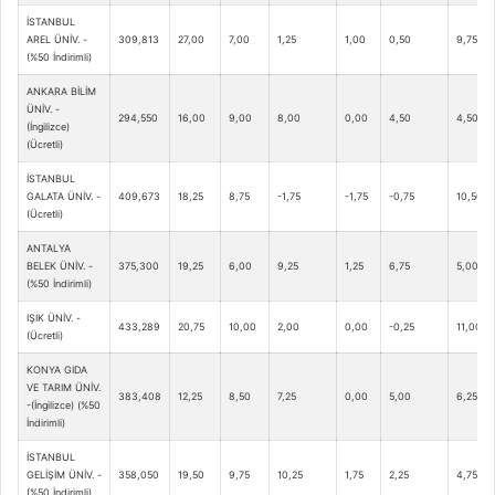
İSTANBUL
AREL ÜNİV. -
309,813
27,00
7,00
1,25
1,00
0,50
9,75
(%50 İndirimli)
ANKARA BİLİM
ÜNİV. -
294,550
16,00
9,00
8,00
0,00
4,50
4,50
(İngilizce)
(Ücretli)
İSTANBUL
GALATA ÜNİV. -
409,673
18,25
8,75
-1,75
-1,75
-0,75
10,50
(Ücretli)
ANTALYA
BELEK ÜNİV. -
375,300
19,25
6,00
9,25
1,25
6,75
5,00
(%50 İndirimli)
IŞIK ÜNİV. -
433,289
20,75
10,00
2,00
0,00
-0,25
11,00
(Ücretli)
KONYA GIDA
VE TARIM ÜNİV.
383,408
12,25
8,50
7,25
0,00
5,00
6,25
-(İngilizce) (%50
İndirimli)
İSTANBUL
GELİŞİM ÜNİV. -
358,050
19,50
9,75
10,25
1,75
2,25
4,75
(%50 İndirimli)