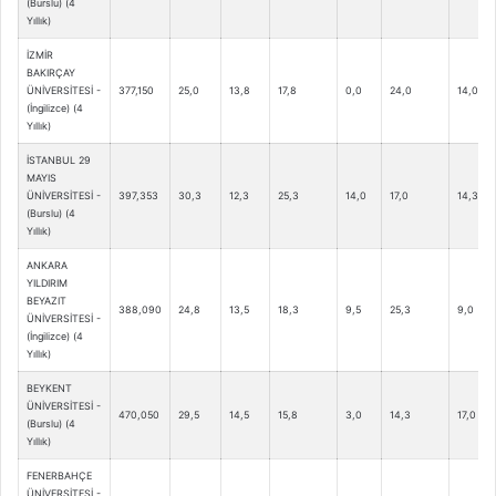
(Burslu) (4
Yıllık)
İZMİR
BAKIRÇAY
ÜNİVERSİTESİ -
377,150
25,0
13,8
17,8
0,0
24,0
14,0
(İngilizce) (4
Yıllık)
İSTANBUL 29
MAYIS
ÜNİVERSİTESİ -
397,353
30,3
12,3
25,3
14,0
17,0
14,3
(Burslu) (4
Yıllık)
ANKARA
YILDIRIM
BEYAZIT
388,090
24,8
13,5
18,3
9,5
25,3
9,0
ÜNİVERSİTESİ -
(İngilizce) (4
Yıllık)
BEYKENT
ÜNİVERSİTESİ -
470,050
29,5
14,5
15,8
3,0
14,3
17,0
(Burslu) (4
Yıllık)
FENERBAHÇE
ÜNİVERSİTESİ -