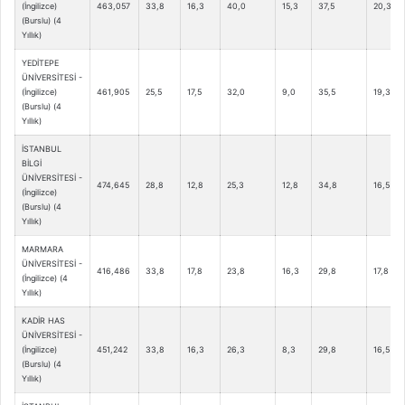
(İngilizce)
463,057
33,8
16,3
40,0
15,3
37,5
20,3
(Burslu) (4
Yıllık)
YEDİTEPE
ÜNİVERSİTESİ -
(İngilizce)
461,905
25,5
17,5
32,0
9,0
35,5
19,3
(Burslu) (4
Yıllık)
İSTANBUL
BİLGİ
ÜNİVERSİTESİ -
474,645
28,8
12,8
25,3
12,8
34,8
16,5
(İngilizce)
(Burslu) (4
Yıllık)
MARMARA
ÜNİVERSİTESİ -
416,486
33,8
17,8
23,8
16,3
29,8
17,8
(İngilizce) (4
Yıllık)
KADİR HAS
ÜNİVERSİTESİ -
(İngilizce)
451,242
33,8
16,3
26,3
8,3
29,8
16,5
(Burslu) (4
Yıllık)