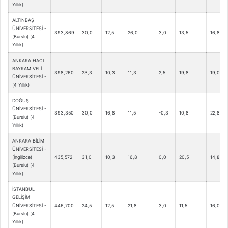
Yıllık)
ALTINBAŞ
ÜNİVERSİTESİ -
393,869
30,0
12,5
26,0
3,0
13,5
16,8
(Burslu) (4
Yıllık)
ANKARA HACI
BAYRAM VELİ
398,260
23,3
10,3
11,3
2,5
19,8
19,0
ÜNİVERSİTESİ -
(4 Yıllık)
DOĞUŞ
ÜNİVERSİTESİ -
393,350
30,0
16,8
11,5
-0,3
10,8
22,8
(Burslu) (4
Yıllık)
ANKARA BİLİM
ÜNİVERSİTESİ -
(İngilizce)
435,572
31,0
10,3
16,8
0,0
20,5
14,8
(Burslu) (4
Yıllık)
İSTANBUL
GELİŞİM
ÜNİVERSİTESİ -
446,700
24,5
12,5
21,8
3,0
11,5
16,0
(Burslu) (4
Yıllık)