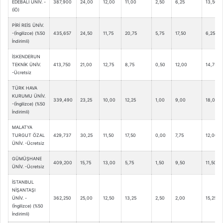
EDEBALİ ÜNİV. -
387,900
24,00
12,00
11,00
2,50
6,25
13,50
(İÖ)
PİRİ REİS ÜNİV.
-(İngilizce) (%50
435,657
24,50
11,75
20,75
5,75
17,50
6,25
İndirimli)
İSKENDERUN
TEKNİK ÜNİV.
413,750
21,00
12,75
8,75
0,50
12,00
14,75
-Ücretsiz
TÜRK HAVA
KURUMU ÜNİV.
339,490
23,25
10,00
12,25
1,00
9,00
18,00
-(İngilizce) (%50
İndirimli)
MALATYA
TURGUT ÖZAL
429,737
30,25
11,50
17,50
0,00
7,75
12,00
ÜNİV. -Ücretsiz
GÜMÜŞHANE
409,200
15,75
13,00
5,75
1,50
9,50
11,50
ÜNİV. -Ücretsiz
İSTANBUL
NİŞANTAŞI
ÜNİV. -
362,250
25,00
12,50
13,25
2,50
2,00
15,25
(İngilizce) (%50
İndirimli)