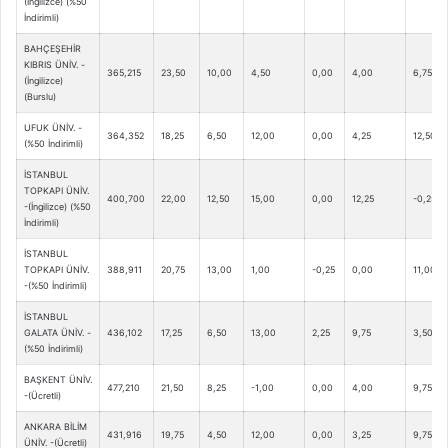
(İngilizce) (%50
İndirimli)
BAHÇEŞEHİR
KIBRIS ÜNİV. -
365,215
23,50
10,00
4,50
0,00
4,00
6,75
(İngilizce)
(Burslu)
UFUK ÜNİV. -
364,352
18,25
6,50
12,00
0,00
4,25
12,50
(%50 İndirimli)
İSTANBUL
TOPKAPI ÜNİV.
400,700
22,00
12,50
15,00
0,00
12,25
-0,25
-(İngilizce) (%50
İndirimli)
İSTANBUL
TOPKAPI ÜNİV.
388,911
20,75
13,00
1,00
-0,25
0,00
11,00
-(%50 İndirimli)
İSTANBUL
GALATA ÜNİV. -
436,102
17,25
6,50
13,00
2,25
9,75
3,50
(%50 İndirimli)
BAŞKENT ÜNİV.
477,210
21,50
8,25
-1,00
0,00
4,00
9,75
-(Ücretli)
ANKARA BİLİM
431,916
19,75
4,50
12,00
0,00
3,25
9,75
ÜNİV. -(Ücretli)