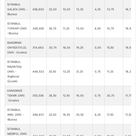
İSTANBUL
GALATA ÜNİV. -
458,600
23,00
10,00
13,25
4,25
13,75
16,75
(Burslu)
İSTANBUL
TOPKAPI ÜNİV.
348,450
26,75
11,25
13,00
6,50
10,75
19,50
-(Burslu)
BANDIRMA
ONYEDİ EYLÜL
314,663
30,75
16,00
19,25
0,00
15,50
19,50
ÜNİV. -Ücretsiz
İSTANBUL
NİŞANTAŞI
ÜNİV. -
448,533
25,50
13,25
21,25
0,75
11,25
18,25
(İngilizce)
(Ücretli)
KARADENİZ
TEKNİK ÜNİV.
353,536
26,50
12,50
16,00
0,75
20,75
11,75
-Ücretsiz
İSTANBUL
AREL ÜNİV. -
386,831
22,00
16,25
20,50
6,25
17,50
11,50
(Burslu)
İSTANBUL
MEDİPOL ÜNİV.