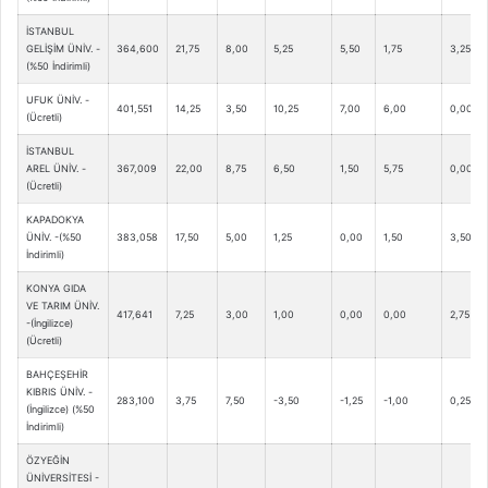
İSTANBUL
GELİŞİM ÜNİV. -
364,600
21,75
8,00
5,25
5,50
1,75
3,25
(%50 İndirimli)
UFUK ÜNİV. -
401,551
14,25
3,50
10,25
7,00
6,00
0,00
(Ücretli)
İSTANBUL
AREL ÜNİV. -
367,009
22,00
8,75
6,50
1,50
5,75
0,00
(Ücretli)
KAPADOKYA
ÜNİV. -(%50
383,058
17,50
5,00
1,25
0,00
1,50
3,50
İndirimli)
KONYA GIDA
VE TARIM ÜNİV.
417,641
7,25
3,00
1,00
0,00
0,00
2,75
-(İngilizce)
(Ücretli)
BAHÇEŞEHİR
KIBRIS ÜNİV. -
283,100
3,75
7,50
-3,50
-1,25
-1,00
0,25
(İngilizce) (%50
İndirimli)
ÖZYEĞİN
ÜNİVERSİTESİ -