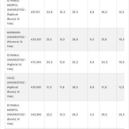
İSTANBUL
MEDİPOL
ÜNİVERSİTESİ -
457,511
33,8
16,3
29,3
8,8
26,0
15,3
(İngilizce)
(Burslu) (4
Yıllık)
MARMARA
ÜNİVERSİTESİ -
430,657
25,0
15,0
28,8
9,0
25,8
19,3
(Almanca) (4
Yıllık)
İSTANBUL
ÜNİVERSİTESİ -
413,545
30,3
12,8
20,3
8,0
34,3
19,0
(İngilizce) (4
Yıllık)
HALİÇ
ÜNİVERSİTESİ -
(İngilizce)
425,950
31,5
11,8
26,5
9,8
31,8
12,5
(Burslu) (4
Yıllık)
İSTANBUL
MEDİPOL
ÜNİVERSİTESİ -
345,590
22,0
14,5
26,5
4,5
29,5
20,5
(Burslu) (4
Yıllık)