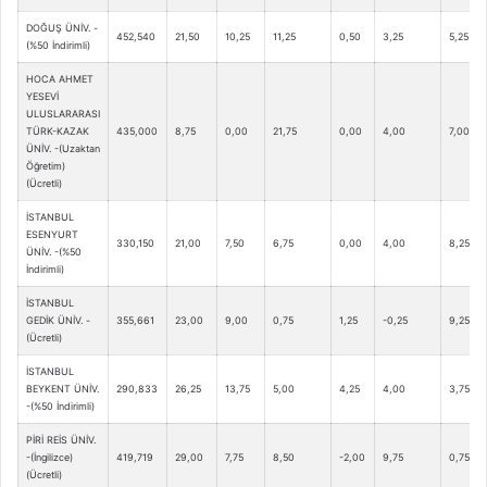
DOĞUŞ ÜNİV. -
452,540
21,50
10,25
11,25
0,50
3,25
5,25
(%50 İndirimli)
HOCA AHMET
YESEVİ
ULUSLARARASI
TÜRK-KAZAK
435,000
8,75
0,00
21,75
0,00
4,00
7,00
ÜNİV. -(Uzaktan
Öğretim)
(Ücretli)
İSTANBUL
ESENYURT
330,150
21,00
7,50
6,75
0,00
4,00
8,25
ÜNİV. -(%50
İndirimli)
İSTANBUL
GEDİK ÜNİV. -
355,661
23,00
9,00
0,75
1,25
-0,25
9,25
(Ücretli)
İSTANBUL
BEYKENT ÜNİV.
290,833
26,25
13,75
5,00
4,25
4,00
3,75
-(%50 İndirimli)
PİRİ REİS ÜNİV.
-(İngilizce)
419,719
29,00
7,75
8,50
-2,00
9,75
0,75
(Ücretli)