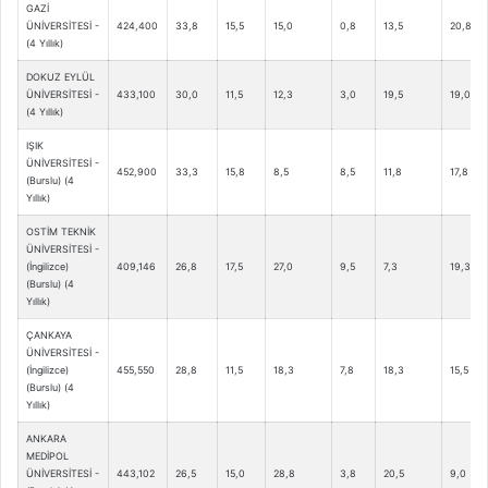
GAZİ
ÜNİVERSİTESİ -
424,400
33,8
15,5
15,0
0,8
13,5
20,8
(4 Yıllık)
DOKUZ EYLÜL
ÜNİVERSİTESİ -
433,100
30,0
11,5
12,3
3,0
19,5
19,0
(4 Yıllık)
IŞIK
ÜNİVERSİTESİ -
452,900
33,3
15,8
8,5
8,5
11,8
17,8
(Burslu) (4
Yıllık)
OSTİM TEKNİK
ÜNİVERSİTESİ -
(İngilizce)
409,146
26,8
17,5
27,0
9,5
7,3
19,3
(Burslu) (4
Yıllık)
ÇANKAYA
ÜNİVERSİTESİ -
(İngilizce)
455,550
28,8
11,5
18,3
7,8
18,3
15,5
(Burslu) (4
Yıllık)
ANKARA
MEDİPOL
ÜNİVERSİTESİ -
443,102
26,5
15,0
28,8
3,8
20,5
9,0