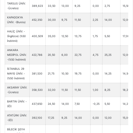
TARSUS ÜNİV.
389,623
33,50
13,00
9,25
0,00
2,75
15,50
-Ücretsiz
KAPADOKYA
452,350
30,00
9,75
11,50
2,25
14,00
12,00
ÜNİV. -(Burslu)
HALİÇ ÜNİV. -
(İngilizce) (%50
400,509
35,00
12,50
13,75
1,75
5,50
17,00
İndirimli)
ANKARA
MEDİPOL ÜNİV.
422,786
20,50
6,00
22,75
4,75
25,25
12,00
-(%50 İndirimli)
İSTANBUL 29
MAYIS ÜNİV. -
381,530
21,75
10,50
19,75
0,00
14,25
14,50
(%50 İndirimli)
AKSARAY ÜNİV.
358,530
32,00
11,50
11,50
1,00
8,25
18,25
-Ücretsiz
BARTIN ÜNİV. -
437,650
24,50
14,00
7,50
-0,25
5,50
14,25
(İÖ)
ATATÜRK ÜNİV.
392,100
17,25
9,25
14,00
0,00
12,00
15,00
-(İÖ)
BİLECİK ŞEYH