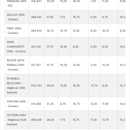
ERBAKAN ÜNİV.
416,647
30,50
15,00
16,00
1,00
11,25
9,50
-(İÖ)
SELÇUK ÜNİV.
368,100
27,50
7,75
16,75
0,00
8,75
20,25
-Ücretsiz
FIRAT ÜNİV.
484,813
18,75
10,75
21,50
6,00
18,75
8,50
-Ücretsiz
SİVAS
CUMHURİYET
301,391
27,75
16,50
6,50
0,00
6,00
19,00
ÜNİV. -Ücretsiz
BİLECİK ŞEYH
EDEBALİ ÜNİV.
417,767
31,75
10,00
14,50
3,00
10,25
10,25
-Ücretsiz
İSTANBUL
BİLGİ ÜNİV. -
432,793
35,00
15,50
16,25
-0,75
6,50
12,75
(İngilizce) (%50
İndirimli)
ATATÜRK ÜNİV.
414,550
31,25
8,75
19,75
12,25
11,50
14,00
-Ücretsiz
ÖZYEĞİN ÜNİV.
-(İngilizce) (%25
466,149
28,00
7,75
15,75
11,50
12,75
10,25
İndirimli)