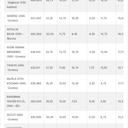
484,603
28,75
14,00
21,00
6,00
18,25
6,00
-(İngilizce) (%50
İndirimli)
AKDENİZ ÜNİV.
401,400
31,25
13,75
16,50
0,00
11,75
15,50
-Ücretsiz
ANTALYA
BELEK ÜNİV. -
482,384
30,00
11,75
8,50
4,50
10,75
18,00
(Burslu)
AYDIN ADNAN
MENDERES
426,100
22,75
13,75
18,75
3,00
13,50
17,75
ÜNİV. -Ücretsiz
TRAKYA ÜNİV.
425,147
31,50
11,50
16,75
1,75
15,50
10,75
-Ücretsiz
MUĞLA SITKI
KOÇMAN ÜNİV.
428,566
18,25
15,00
13,25
3,50
4,75
17,75
-Ücretsiz
BANDIRMA
ONYEDİ EYLÜL
382,000
25,50
15,25
7,00
9,25
5,50
14,25
ÜNİV. -(İÖ)
DÜZCE ÜNİV.
450,926
30,25
15,00
12,50
0,00
6,75
14,00
-Ücretsiz