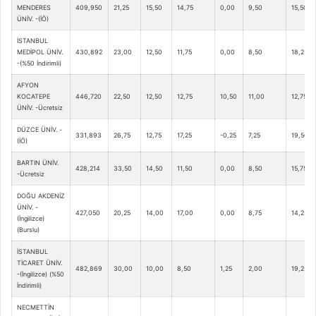
MENDERES
409,950
21,25
15,50
14,75
0,00
9,50
15,50
ÜNİV. -(İÖ)
İSTANBUL
MEDİPOL ÜNİV.
430,892
23,00
12,50
11,75
0,00
8,50
18,25
-(%50 İndirimli)
AFYON
KOCATEPE
446,720
22,50
12,50
12,75
10,50
11,00
12,75
ÜNİV. -Ücretsiz
DÜZCE ÜNİV. -
331,893
26,75
12,75
17,25
-0,25
7,25
19,50
(İÖ)
BARTIN ÜNİV.
428,214
33,50
14,50
11,50
0,00
8,50
15,75
-Ücretsiz
DOĞU AKDENİZ
ÜNİV. -
427,050
20,25
14,00
17,00
0,00
8,75
14,25
(İngilizce)
(Burslu)
İSTANBUL
TİCARET ÜNİV.
482,869
30,00
10,00
8,50
1,25
2,00
19,25
-(İngilizce) (%50
İndirimli)
NECMETTİN