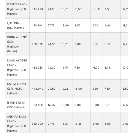
İSTİNYE ÜNİV. -
(İngilizce) (%50
345,496
23,00
13,75
15,50
-0,50
9,50
12,25
İndirimli)
IŞIK ÜNİV. -
450,701
27,75
13,00
8,50
1,00
4,00
11,25
(%50 İndirimli)
DOĞU AKDENİZ
ÜNİV. -
450,829
24,50
10,25
3,00
0,50
1,00
17,25
(İngilizce)
(Ücretli)
DOĞU AKDENİZ
ÜNİV. -
432,050
23,00
11,75
7,50
-1,00
5,75
10,00
(İngilizce) (%50
İndirimli)
OSTİM TEKNİK
ÜNİV. -(%50
448,049
24,50
12,25
18,00
1,50
7,50
5,50
İndirimli)
İSTİNYE ÜNİV. -
388,250
14,25
10,00
9,00
0,00
3,75
12,50
(%50 İndirimli)
ANKARA BİLİM
ÜNİV. -
350,900
27,75
11,25
13,25
6,00
8,00
9,00
(İngilizce) (%50
İndirimli)