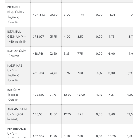
İSTANBUL
BİLGİ ÜNİV. -
404,343
20,00
9,00
11,75
0,00
11,25
11,00
(İngilizce)
(Ücretli)
İSTANBUL
GEDİK ÜNİV. -
373,077
25,75
4,00
8,50
0,00
4,75
13,75
(%50 İndirimli)
KAFKAS ÜNİV.
418,756
22,50
5,25
7,75
0,00
6,00
14,00
-Ücretsiz
KADİR HAS
ÜNİV. -
451,068
24,25
8,75
7,50
-0,50
6,00
7,25
(İngilizce)
(Ücretli)
IŞIK ÜNİV. -
(İngilizce)
435,600
21,75
13,50
16,00
4,75
7,25
6,00
(Ücretli)
ANKARA BİLİM
ÜNİV. -(%50
345,561
18,00
12,75
5,75
0,00
3,00
12,50
İndirimli)
FENERBAHÇE
ÜNİV. -
357,835
19,75
8,50
7,50
6,50
13,75
1,50