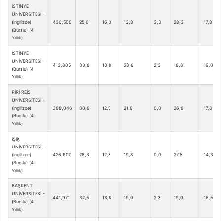
İSTİNYE
ÜNİVERSİTESİ -
(İngilizce)
436,500
25,0
16,3
13,8
3,3
28,3
17,8
(Burslu) (4
Yıllık)
İSTİNYE
ÜNİVERSİTESİ -
413,805
33,8
13,8
28,8
2,3
18,8
19,0
(Burslu) (4
Yıllık)
PİRİ REİS
ÜNİVERSİTESİ -
(İngilizce)
388,046
30,8
12,5
21,8
0,0
26,8
17,8
(Burslu) (4
Yıllık)
IŞIK
ÜNİVERSİTESİ -
(İngilizce)
426,600
28,3
12,8
19,8
0,0
27,5
14,3
(Burslu) (4
Yıllık)
BAŞKENT
ÜNİVERSİTESİ -
441,971
32,5
13,8
19,0
2,3
19,0
16,5
(Burslu) (4
Yıllık)