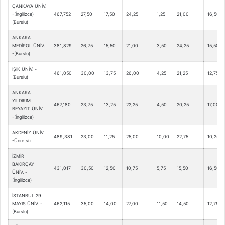
ÇANKAYA ÜNİV.
-(İngilizce)
467,752
27,50
17,50
24,25
1,25
21,00
16,50
(Burslu)
ANKARA
MEDİPOL ÜNİV.
381,829
26,75
15,50
21,00
3,50
24,25
15,50
-(Burslu)
IŞIK ÜNİV. -
461,050
30,00
13,75
26,00
4,25
21,25
12,75
(Burslu)
ANKARA
YILDIRIM
467,180
23,75
13,25
22,25
4,50
20,25
17,00
BEYAZIT ÜNİV.
-(İngilizce)
AKDENİZ ÜNİV.
489,381
23,00
11,25
25,00
10,00
22,75
10,25
-Ücretsiz
İZMİR
BAKIRÇAY
431,017
30,50
12,50
10,75
5,75
15,50
16,50
ÜNİV. -
(İngilizce)
İSTANBUL 29
MAYIS ÜNİV. -
462,115
35,00
14,00
27,00
11,50
14,50
12,75
(Burslu)