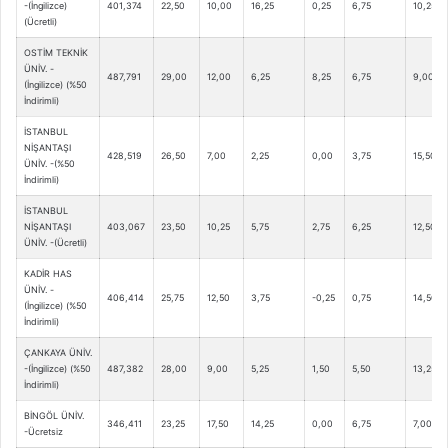
-(İngilizce)
401,374
22,50
10,00
16,25
0,25
6,75
10,25
(Ücretli)
OSTİM TEKNİK
ÜNİV. -
487,791
29,00
12,00
6,25
8,25
6,75
9,00
(İngilizce) (%50
İndirimli)
İSTANBUL
NİŞANTAŞI
428,519
26,50
7,00
2,25
0,00
3,75
15,50
ÜNİV. -(%50
İndirimli)
İSTANBUL
NİŞANTAŞI
403,067
23,50
10,25
5,75
2,75
6,25
12,50
ÜNİV. -(Ücretli)
KADİR HAS
ÜNİV. -
406,414
25,75
12,50
3,75
-0,25
0,75
14,50
(İngilizce) (%50
İndirimli)
ÇANKAYA ÜNİV.
-(İngilizce) (%50
487,382
28,00
9,00
5,25
1,50
5,50
13,25
İndirimli)
BİNGÖL ÜNİV.
346,411
23,25
17,50
14,25
0,00
6,75
7,00
-Ücretsiz