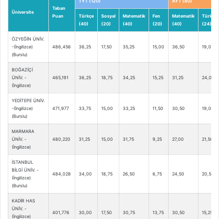
TYT (120)
AYT (80)
Taban
Üniversite
Puan
Türkçe
Sosyal
Matematik
Fen
Matematik
Türkçe
(40)
(20)
(40)
(20)
(40)
(24)
ÖZYEĞİN ÜNİV.
-(İngilizce)
486,456
36,25
17,50
35,25
15,00
36,50
19,00
(Burslu)
BOĞAZİÇİ
ÜNİV. -
465,191
36,25
18,75
34,25
15,25
31,25
24,00
(İngilizce)
YEDİTEPE ÜNİV.
-(İngilizce)
471,977
33,75
15,00
33,25
11,50
30,50
19,00
(Burslu)
MARMARA
ÜNİV. -
480,220
31,25
15,00
31,75
9,25
27,00
21,50
(İngilizce)
İSTANBUL
BİLGİ ÜNİV. -
484,028
34,00
18,75
26,50
6,75
24,50
20,50
(İngilizce)
(Burslu)
KADİR HAS
ÜNİV. -
401,776
30,00
17,50
30,75
13,75
30,50
15,25
(İngilizce)