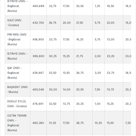
İSTİNYE ÜNİV. -
(İngilizce)
469,699
32,75
17,50
20,50
1,25
19,50
18,00
(Burslu)
GAZİ ÜNİV.
430,700
26,75
20,00
27,50
5,75
22,00
15,25
-Ücretsiz
PİRİ REİS ÜNİV.
-(İngilizce)
456,900
33,75
17,50
16,25
5,75
13,00
20,50
(Burslu)
İSTİNYE ÜNİV. -
398,800
30,25
15,25
21,75
2,00
23,25
23,00
(Burslu)
IŞIK ÜNİV. -
(İngilizce)
429,667
32,50
15,50
26,75
3,00
23,75
18,50
(Burslu)
BAŞKENT ÜNİV.
465,048
30,00
14,00
20,50
7,50
13,75
20,25
-(Burslu)
DOKUZ EYLÜL
476,691
32,50
13,75
20,25
1,00
15,25
20,25
ÜNİV. -Ücretsiz
OSTİM TEKNİK
ÜNİV. -
460,260
31,25
17,50
26,75
10,25
15,50
7,25
(İngilizce)
(Burslu)