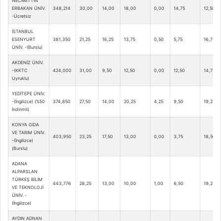
NECMETTİN
ERBAKAN ÜNİV.
348,214
30,00
14,00
18,00
0,00
14,75
12,50
-Ücretsiz
İSTANBUL
ESENYURT
381,350
21,25
16,25
13,75
0,50
5,75
16,75
ÜNİV. -(Burslu)
AKDENİZ ÜNİV.
-(KKTC
424,000
31,00
9,50
12,50
0,00
12,50
14,75
Uyruklu)
YEDİTEPE ÜNİV.
-(İngilizce) (%50
374,850
27,50
14,00
20,25
4,25
9,50
19,25
İndirimli)
KONYA GIDA
VE TARIM ÜNİV.
403,950
23,25
17,50
13,00
0,00
3,75
18,50
-(İngilizce)
(Burslu)
ADANA
ALPARSLAN
TÜRKEŞ BİLİM
443,776
28,25
13,00
10,00
1,00
6,50
19,25
VE TEKNOLOJİ
ÜNİV. -
(İngilizce)
AYDIN ADNAN