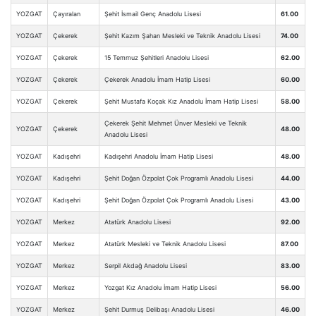
YOZGAT
Çayıralan
Şehit İsmail Genç Anadolu Lisesi
61.00
YOZGAT
Çekerek
Şehit Kazım Şahan Mesleki ve Teknik Anadolu Lisesi
74.00
YOZGAT
Çekerek
15 Temmuz Şehitleri Anadolu Lisesi
62.00
YOZGAT
Çekerek
Çekerek Anadolu İmam Hatip Lisesi
60.00
YOZGAT
Çekerek
Şehit Mustafa Koçak Kız Anadolu İmam Hatip Lisesi
58.00
Çekerek Şehit Mehmet Ünver Mesleki ve Teknik
YOZGAT
Çekerek
48.00
Anadolu Lisesi
YOZGAT
Kadışehri
Kadışehri Anadolu İmam Hatip Lisesi
48.00
YOZGAT
Kadışehri
Şehit Doğan Özpolat Çok Programlı Anadolu Lisesi
44.00
YOZGAT
Kadışehri
Şehit Doğan Özpolat Çok Programlı Anadolu Lisesi
43.00
YOZGAT
Merkez
Atatürk Anadolu Lisesi
92.00
YOZGAT
Merkez
Atatürk Mesleki ve Teknik Anadolu Lisesi
87.00
YOZGAT
Merkez
Serpil Akdağ Anadolu Lisesi
83.00
YOZGAT
Merkez
Yozgat Kız Anadolu İmam Hatip Lisesi
56.00
YOZGAT
Merkez
Şehit Durmuş Delibaşı Anadolu Lisesi
46.00