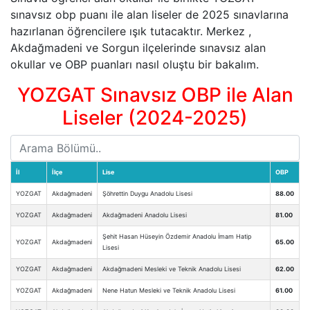
sınavsız obp puanı ile alan liseler de 2025 sınavlarına
hazırlanan öğrencilere ışık tutacaktır. Merkez ,
Akdağmadeni ve Sorgun ilçelerinde sınavsız alan
okullar ve OBP puanları nasıl oluştu bir bakalım.
YOZGAT Sınavsız OBP ile Alan
Liseler (2024-2025)
İl
İlçe
Lise
OBP
YOZGAT
Akdağmadeni
Şöhrettin Duygu Anadolu Lisesi
88.00
YOZGAT
Akdağmadeni
Akdağmadeni Anadolu Lisesi
81.00
Şehit Hasan Hüseyin Özdemir Anadolu İmam Hatip
YOZGAT
Akdağmadeni
65.00
Lisesi
YOZGAT
Akdağmadeni
Akdağmadeni Mesleki ve Teknik Anadolu Lisesi
62.00
YOZGAT
Akdağmadeni
Nene Hatun Mesleki ve Teknik Anadolu Lisesi
61.00