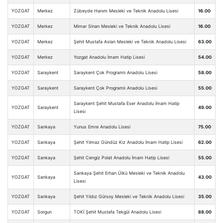
YOZGAT
Merkez
Zübeyde Hanım Mesleki ve Teknik Anadolu Lisesi
16.00
YOZGAT
Merkez
Mimar Sinan Mesleki ve Teknik Anadolu Lisesi
16.00
YOZGAT
Merkez
Şehit Mustafa Aslan Mesleki ve Teknik Anadolu Lisesi
63.00
YOZGAT
Merkez
Yozgat Anadolu İmam Hatip Lisesi
54.00
YOZGAT
Saraykent
Saraykent Çok Programlı Anadolu Lisesi
58.00
YOZGAT
Saraykent
Saraykent Çok Programlı Anadolu Lisesi
55.00
Saraykent Şehit Mustafa Eser Anadolu İmam Hatip
YOZGAT
Saraykent
49.00
Lisesi
YOZGAT
Sarıkaya
Yunus Emre Anadolu Lisesi
75.00
YOZGAT
Sarıkaya
Şehit Yılmaz Gündüz Kız Anadolu İmam Hatip Lisesi
62.00
YOZGAT
Sarıkaya
Şehit Cengiz Polat Anadolu İmam Hatip Lisesi
55.00
Sarıkaya Şehit Erhan Ülkü Mesleki ve Teknik Anadolu
YOZGAT
Sarıkaya
43.00
Lisesi
YOZGAT
Sarıkaya
Şehit Yıldız Gürsoy Mesleki ve Teknik Anadolu Lisesi
35.00
YOZGAT
Sorgun
TOKİ Şehit Mustafa Tekgül Anadolu Lisesi
88.00