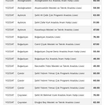
YOZGAT
Akdağmadeni
Akdağmadeni Kız Anadolu İmam Hatip Lisesi
60.00
YOZGAT
Akdağmadeni
Akşemseddin Mesleki ve Teknik Anadolu Lisesi
59.00
YOZGAT
Aydıncık
Şehit Ali Çelik Çok Programlı Anadolu Lisesi
63.00
YOZGAT
Aydıncık
Şehit Zafer Kurt Anadolu İmam Hatip Lisesi
51.00
YOZGAT
Aydıncık
Kazankaya Mesleki ve Teknik Anadolu Lisesi
47.00
YOZGAT
Boğazlıyan
Boğazlıyan Anadolu Lisesi
76.00
YOZGAT
Boğazlıyan
Cemil Çiçek Mesleki ve Teknik Anadolu Lisesi
67.00
YOZGAT
Boğazlıyan
Boğazlıyan Zeynel Deniz Anadolu İmam Hatip Lisesi
55.00
YOZGAT
Boğazlıyan
Boğazlıyan Kız Anadolu İmam Hatip Lisesi
46.00
YOZGAT
Boğazlıyan
Necmettin Yıldız Mesleki ve Teknik Anadolu Lisesi
45.00
YOZGAT
Çandır
Şehit Yıldırım Yılmaz Çok Programlı Anadolu Lisesi
80.00
YOZGAT
Çandır
Şehit Yıldırım Yılmaz Çok Programlı Anadolu Lisesi
60.00
YOZGAT
Çandır
Şehit Yıldırım Yılmaz Çok Programlı Anadolu Lisesi
49.00
YOZGAT
Çayıralan
Şehit Ali Mehmet Vurel Anadolu İmam Hatip Lisesi
70.00
YOZGAT
Çayıralan
Ertuğrul Bey Mesleki ve Teknik Anadolu Lisesi
62.00