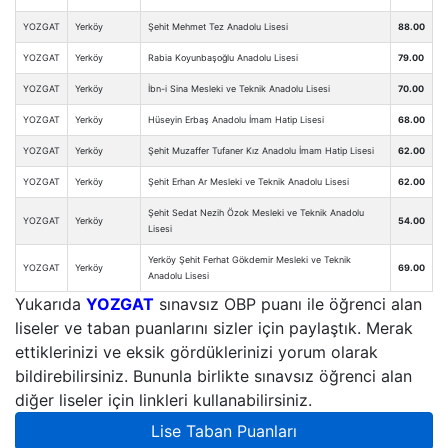
YOZGAT
Yerköy
Şehit Mehmet Tez Anadolu Lisesi
88.00
YOZGAT
Yerköy
Rabia Koyunbaşoğlu Anadolu Lisesi
79.00
YOZGAT
Yerköy
İbn-i Sina Mesleki ve Teknik Anadolu Lisesi
70.00
YOZGAT
Yerköy
Hüseyin Erbaş Anadolu İmam Hatip Lisesi
68.00
YOZGAT
Yerköy
Şehit Muzaffer Tufaner Kız Anadolu İmam Hatip Lisesi
62.00
YOZGAT
Yerköy
Şehit Erhan Ar Mesleki ve Teknik Anadolu Lisesi
62.00
Şehit Sedat Nezih Özok Mesleki ve Teknik Anadolu
YOZGAT
Yerköy
54.00
Lisesi
Yerköy Şehit Ferhat Gökdemir Mesleki ve Teknik
YOZGAT
Yerköy
69.00
Anadolu Lisesi
Yukarıda
YOZGAT
sınavsız OBP puanı ile öğrenci alan
liseler ve taban puanlarını sizler için paylaştık. Merak
ettiklerinizi ve eksik gördüklerinizi yorum olarak
bildirebilirsiniz. Bununla birlikte sınavsız öğrenci alan
diğer liseler için linkleri kullanabilirsiniz.
Lise Taban Puanları