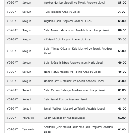
YOZGAT
Sorgun
Gevher Nesibe Mesleki ve Teknik Anadolu Lisesi
85.00
YOZGAT
Sorgun
Türk Telekom Anadolu Lisesi
77.00
YOZGAT
Sorgun
Çiğdemli Çok Programlı Anadolu Lisesi
61.00
YOZGAT
Sorgun
Şehit Nusrat Atmaca Kız Anadolu İmam Hatip Lisesi
60.00
YOZGAT
Sorgun
Çiğdemli Çok Programlı Anadolu Lisesi
55.00
Şehit Yılmaz Oğuzhan Kula Mesleki ve Teknik Anadolu
YOZGAT
Sorgun
51.00
Lisesi
YOZGAT
Sorgun
Şehit Mücahit Erbaş Anadolu İmam Hatip Lisesi
49.00
YOZGAT
Sorgun
Nene Hatun Mesleki ve Teknik Anadolu Lisesi
46.00
YOZGAT
Sorgun
Osman Çavuş Mesleki ve Teknik Anadolu Lisesi
41.00
YOZGAT
Şefaatli
Şehit Osman Belkaya Anadolu İmam Hatip Lisesi
67.00
YOZGAT
Şefaatli
Şehit İsmail Dursun Anadolu Lisesi
62.00
YOZGAT
Şefaatli
İsmail Yeşilyurt Mesleki ve Teknik Anadolu Lisesi
48.00
YOZGAT
Yenifakıllı
Adem Karacabay Anadolu Lisesi
67.00
Yenifakılı Şehit Mevlüt Gökdemir Çok Programlı Anadolu
YOZGAT
Yenifakıllı
61.00
Lisesi