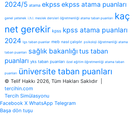
2024/5
ekpss
ekpss atama puanları
atama
kaç
genel yetenek
i.h.l. meslek dersleri öğretmenliği atama taban puanları
net gerekir
kpss atama puanları
kpss
2024
meb
nasıl çalışılır
lgs taban puanlar
psikoloji öğretmenliği atama
sağlık bakanlığı
tus taban
taban puanları
puanları
yks taban puanları
özel eğitim öğretmenliği atama taban
üniversite taban puanları
puanları
© Telif Hakkı 2026, Tüm Hakları Saklıdır |
tercihin.com
Tercih Simülasyonu
Facebook
X
WhatsApp
Telegram
Başa dön tuşu