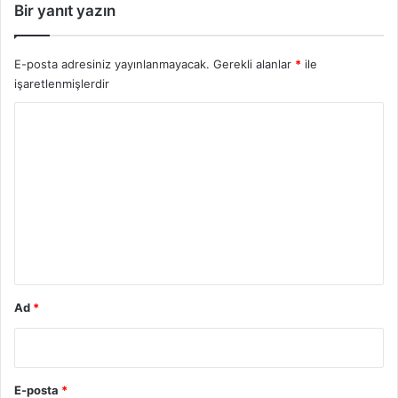
Bir yanıt yazın
E-posta adresiniz yayınlanmayacak.
Gerekli alanlar
*
ile
işaretlenmişlerdir
Y
o
r
u
m
*
Ad
*
E-posta
*