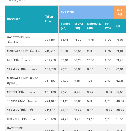
YDT
TYT (120)
(80)
Taban
Üniversite
Puan
Türkçe
Sosyal
Matematik
Fen
Dil
(40)
(20)
(40)
(20)
HACETTEPE ÜNİV.
394,167
32,75
15,00
15,75
0,00
75,00
-Ücretsiz
MARMARA ÜNİV. -Ücretsiz
415,582
31,50
16,50
2,50
6,25
74,00
EGE ÜNİV. -Ücretsiz
402,950
30,00
16,25
12,00
0,00
71,25
SAKARYA ÜNİV. -Ücretsiz
368,750
27,75
10,00
6,00
1,75
61,00
MARMARA ÜNİV. -(KKTC
381,500
24,00
5,25
1,75
2,50
62,25
Uyruklu)
MERSİN ÜNİV. -Ücretsiz
361,493
27,50
8,75
9,25
-0,50
52,50
TRAKYA ÜNİV. -Ücretsiz
444,860
34,25
10,00
5,50
5,25
40,50
SAKARYA ÜNİV. -(İÖ)
411,800
24,00
12,75
6,00
-0,25
48,25
İSTANBUL ÜNİV. -Ücretsiz
401,900
26,75
9,25
13,25
5,25
11,00
HACETTEPE
436,600
29,0
6,8
19,5
1,0
73,8