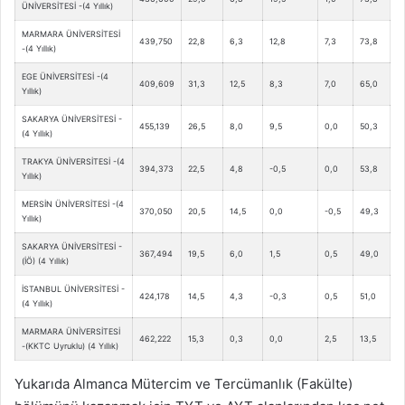
ÜNİVERSİTESİ -(4 Yıllık)
MARMARA ÜNİVERSİTESİ
439,750
22,8
6,3
12,8
7,3
73,8
-(4 Yıllık)
EGE ÜNİVERSİTESİ -(4
409,609
31,3
12,5
8,3
7,0
65,0
Yıllık)
SAKARYA ÜNİVERSİTESİ -
455,139
26,5
8,0
9,5
0,0
50,3
(4 Yıllık)
TRAKYA ÜNİVERSİTESİ -(4
394,373
22,5
4,8
-0,5
0,0
53,8
Yıllık)
MERSİN ÜNİVERSİTESİ -(4
370,050
20,5
14,5
0,0
-0,5
49,3
Yıllık)
SAKARYA ÜNİVERSİTESİ -
367,494
19,5
6,0
1,5
0,5
49,0
(İÖ) (4 Yıllık)
İSTANBUL ÜNİVERSİTESİ -
424,178
14,5
4,3
-0,3
0,5
51,0
(4 Yıllık)
MARMARA ÜNİVERSİTESİ
462,222
15,3
0,3
0,0
2,5
13,5
-(KKTC Uyruklu) (4 Yıllık)
Yukarıda Almanca Mütercim ve Tercümanlık (Fakülte)