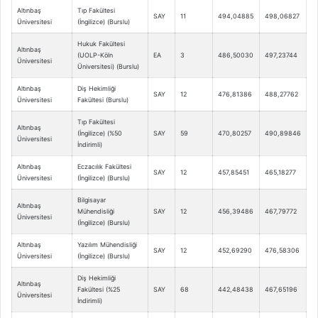
Altınbaş
Tıp Fakültesi
SAY
11
494,04885
498,06827
Üniversitesi
(İngilizce) (Burslu)
Hukuk Fakültesi
Altınbaş
(UOLP-Köln
EA
3
486,50030
497,23744
Üniversitesi
Üniversitesi) (Burslu)
Altınbaş
Diş Hekimliği
SAY
12
476,81386
488,27762
Üniversitesi
Fakültesi (Burslu)
Tıp Fakültesi
Altınbaş
(İngilizce) (%50
SAY
59
470,80257
490,89846
Üniversitesi
İndirimli)
Altınbaş
Eczacılık Fakültesi
SAY
12
457,85451
465,18277
Üniversitesi
(İngilizce) (Burslu)
Bilgisayar
Altınbaş
Mühendisliği
SAY
12
456,39486
467,79772
Üniversitesi
(İngilizce) (Burslu)
Altınbaş
Yazılım Mühendisliği
SAY
12
452,69290
476,58306
Üniversitesi
(İngilizce) (Burslu)
Diş Hekimliği
Altınbaş
Fakültesi (%25
SAY
68
442,48438
467,65196
Üniversitesi
İndirimli)