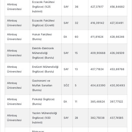
Eczacılık Fakültesi
Altınbaş
(İngilizce) (%25
SAY
36
427,37617
456,84682
Üniversitesi
İndirimli)
Altınbaş
Eczacılık Fakültesi
SAY
32
416,09142
427,30491
Üniversitesi
(İngilizce) (Ücretli)
Altınbaş
Hukuk Fakültesi
EA
60
411,81624
428,66246
Üniversitesi
(Burslu)
Elektrik-Elektronik
Altınbaş
Mühendisliği
SAY
15
409,90668
426,06509
Üniversitesi
(İngilizce) (Burslu)
Altınbaş
Endüstri Mühendisliği
SAY
13
407,71824
453,69768
Üniversitesi
(İngilizce) (Burslu)
Gastronomi ve
Altınbaş
Mutfak Sanatları
SÖZ
5
404,63390
430,90493
Üniversitesi
(Burslu)
Altınbaş
Psikoloji (İngilizce)
EA
11
385,48824
397,77522
Üniversitesi
(Burslu)
Yazılım Mühendisliği
Altınbaş
(İngilizce) (%50
SAY
28
382,75038
437,74585
Üniversitesi
İndirimli)
Bilgisayar