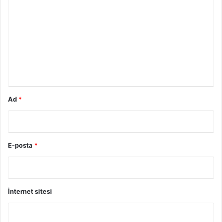
o
r
u
m
*
Ad
*
E-posta
*
İnternet sitesi