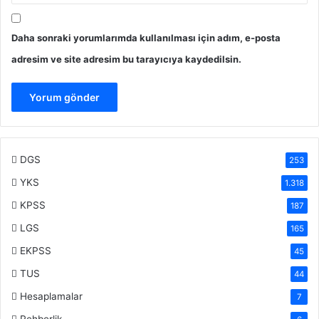
Daha sonraki yorumlarımda kullanılması için adım, e-posta
adresim ve site adresim bu tarayıcıya kaydedilsin.
DGS
253
YKS
1.318
KPSS
187
LGS
165
EKPSS
45
TUS
44
Hesaplamalar
7
Rehberlik