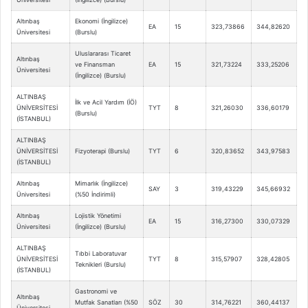
Altınbaş
Ekonomi (İngilizce)
EA
15
323,73866
344,82620
Üniversitesi
(Burslu)
Uluslararası Ticaret
Altınbaş
ve Finansman
EA
15
321,73224
333,25206
Üniversitesi
(İngilizce) (Burslu)
ALTINBAŞ
İlk ve Acil Yardım (İÖ)
ÜNİVERSİTESİ
TYT
8
321,26030
336,60179
(Burslu)
(İSTANBUL)
ALTINBAŞ
ÜNİVERSİTESİ
Fizyoterapi (Burslu)
TYT
6
320,83652
343,97583
(İSTANBUL)
Altınbaş
Mimarlık (İngilizce)
SAY
3
319,43229
345,66932
Üniversitesi
(%50 İndirimli)
Altınbaş
Lojistik Yönetimi
EA
15
316,27300
330,07329
Üniversitesi
(İngilizce) (Burslu)
ALTINBAŞ
Tıbbi Laboratuvar
ÜNİVERSİTESİ
TYT
8
315,57907
328,42805
Teknikleri (Burslu)
(İSTANBUL)
Gastronomi ve
Altınbaş
Mutfak Sanatları (%50
SÖZ
30
314,76221
360,44137
Üniversitesi