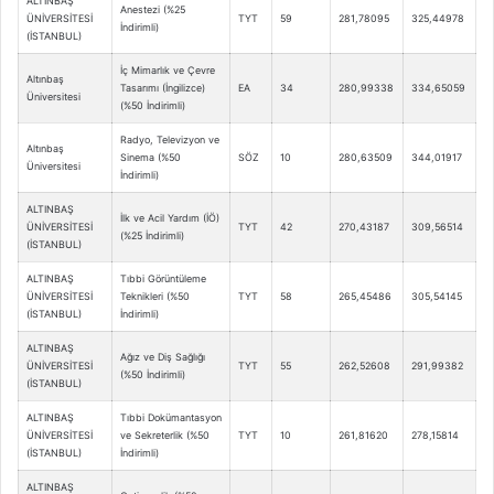
ALTINBAŞ
Anestezi (%25
ÜNİVERSİTESİ
TYT
59
281,78095
325,44978
İndirimli)
(İSTANBUL)
İç Mimarlık ve Çevre
Altınbaş
Tasarımı (İngilizce)
EA
34
280,99338
334,65059
Üniversitesi
(%50 İndirimli)
Radyo, Televizyon ve
Altınbaş
Sinema (%50
SÖZ
10
280,63509
344,01917
Üniversitesi
İndirimli)
ALTINBAŞ
İlk ve Acil Yardım (İÖ)
ÜNİVERSİTESİ
TYT
42
270,43187
309,56514
(%25 İndirimli)
(İSTANBUL)
ALTINBAŞ
Tıbbi Görüntüleme
ÜNİVERSİTESİ
Teknikleri (%50
TYT
58
265,45486
305,54145
(İSTANBUL)
İndirimli)
ALTINBAŞ
Ağız ve Diş Sağlığı
ÜNİVERSİTESİ
TYT
55
262,52608
291,99382
(%50 İndirimli)
(İSTANBUL)
ALTINBAŞ
Tıbbi Dokümantasyon
ÜNİVERSİTESİ
ve Sekreterlik (%50
TYT
10
261,81620
278,15814
(İSTANBUL)
İndirimli)
ALTINBAŞ