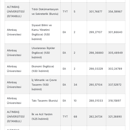
ALTINBAŞ
Tıbbi Dokümantasyon
ÜNİVERSİTESİ
TYT
5
301,74877
354,59967
ve Sekreterlik (Burslu)
(İSTANBUL)
Siyaset Bilimi ve
Altınbaş
Kamu Yönetimi
EA
2
299,27107
301,86640
Üniversitesi
(İngilizce) (%50
İndirimli)
Uluslararası İlişkiler
Altınbaş
(İngilizce) (%50
EA
2
298,36880
305,48949
Üniversitesi
İndirimli)
Altınbaş
Ekonomi (İngilizce)
EA
2
298,03229
302,24789
Üniversitesi
(%50 İndirimli)
İç Mimarlık ve Çevre
Altınbaş
Tasarımı (%50
EA
34
290,57104
337,52972
Üniversitesi
İndirimli)
Altınbaş
Takı Tasarımı (Burslu)
EA
10
288,01033
318,15897
Üniversitesi
ALTINBAŞ
İlk ve Acil Yardım
ÜNİVERSİTESİ
TYT
68
282,24724
321,26890
(%25 İndirimli)
(İSTANBUL)