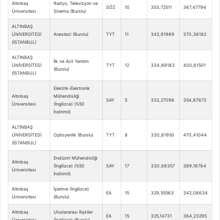
Altınbaş
Radyo, Televizyon ve
SÖZ
10
353,72511
367,47794
Üniversitesi
Sinema (Burslu)
ALTINBAŞ
ÜNİVERSİTESİ
Anestezi (Burslu)
TYT
11
342,91989
370,36182
(İSTANBUL)
ALTINBAŞ
İlk ve Acil Yardım
ÜNİVERSİTESİ
TYT
12
334,89183
400,61501
(Burslu)
(İSTANBUL)
Elektrik-Elektronik
Altınbaş
Mühendisliği
SAY
5
332,27096
354,87672
Üniversitesi
(İngilizce) (%50
İndirimli)
ALTINBAŞ
ÜNİVERSİTESİ
Optisyenlik (Burslu)
TYT
8
330,81950
470,41044
(İSTANBUL)
Endüstri Mühendisliği
Altınbaş
(İngilizce) (%50
SAY
17
330,68357
389,16764
Üniversitesi
İndirimli)
Altınbaş
İşletme (İngilizce)
EA
15
329,55563
342,08634
Üniversitesi
(Burslu)
Altınbaş
Uluslararası İlişkiler
EA
15
325,14731
364,23295
Üniversitesi
(İngilizce) (Burslu)