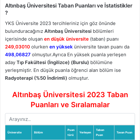
Altınbaş Üniversitesi Taban Puanları ve İstatistikler
?
YKS Üniversite 2023 tercihleriniz için göz önünde
bulunduracağınız
Altınbaş Üniversitesi
bölümleri
içerisinde oluşan
en düşük üniversite
(taban) puanı
249,03010
olurken
en yüksek
üniversite tavan puanı da
498,06827
olmuştur.Ayrıca En yüksek puanla yerleşen
aday
Tıp Fakültesi (İngilizce) (Burslu)
bölümüne
yerleşmiştir. En düşük puanla öğrenci alan bölüm ise
Radyoterapi (%50 İndirimli)
olmuştur.
Altınbaş Üniversitesi 2023 Taban
Puanları ve Sıralamalar
Puan
Taban
Üniversite
Bölüm
Yerleşen
Tavan Puan
türü
Puan