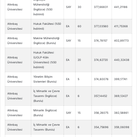
Altınbaş
Mühendisliği
SAY
30
377,66831
441,21186
Üniversitesi
(İngilizce) (%50
İndirimli)
Altınbaş
Hukuk Fakültesi (%50
EA
60
377,03560
411,75368
Üniversitesi
İndirimli)
Altınbaş
Makine Mühendisliği
SAY
15
374,78157
402,89773
Üniversitesi
(İngilizce) (Burslu)
Hukuk Fakültesi
Altınbaş
(UOLP-Köln
EA
20
374,62720
440,32438
Üniversitesi
Üniversitesi) (%50
İndirimli)
Altınbaş
Yönetim Bilişim
EA
5
374,60076
399,17741
Üniversitesi
Sistemleri (Burslu)
İç Mimarlık ve Çevre
Altınbaş
Tasarımı (İngilizce)
EA
6
357,14452
369,12427
Üniversitesi
(Burslu)
Altınbaş
Mimarlık (İngilizce)
SAY
15
356,26075
382,58861
Üniversitesi
(Burslu)
Altınbaş
İç Mimarlık ve Çevre
EA
6
354,75696
359,06098
Üniversitesi
Tasarımı (Burslu)