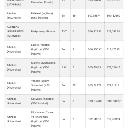
Hizmetleri (Burslu)
(İSTANBUL)
Altınbaş
Psikoloji (İngilizce)
EA
59
307,81874
360,52660
Üniversitesi
(%50 İndirimli)
ALTINBAŞ
ÜNİVERSİTESİ
Radyoterapi (Burslu)
TYT
6
306,72431
322,31634
(İSTANBUL)
Lojistik Yönetimi
Altınbaş
(İngilizce) (%50
EA
2
306,25033
315,47535
Üniversitesi
İndirimli)
Makine Mühendisliği
Altınbaş
(İngilizce) (%50
SAY
5
305,45139
374,35847
Üniversitesi
İndirimli)
Yönetim Bilişim
Altınbaş
Sistemleri (%50
EA
25
305,26979
371,31912
Üniversitesi
İndirimli)
Altınbaş
Sosyoloji (İngilizce)
EA
2
303,65760
303,68237
Üniversitesi
(%50 İndirimli)
Uluslararası Ticaret
Altınbaş
ve Finansman
EA
2
302,51980
318,76953
Üniversitesi
(İngilizce) (%50
İndirimli)