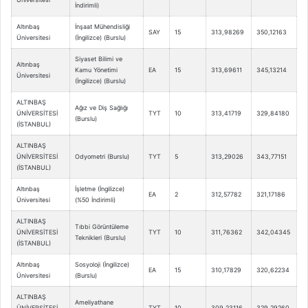
İndirimli)
Altınbaş
İnşaat Mühendisliği
SAY
15
313,98269
350,12163
Üniversitesi
(İngilizce) (Burslu)
Siyaset Bilimi ve
Altınbaş
Kamu Yönetimi
EA
15
313,69611
345,13214
Üniversitesi
(İngilizce) (Burslu)
ALTINBAŞ
Ağız ve Diş Sağlığı
ÜNİVERSİTESİ
TYT
10
313,41719
329,84180
(Burslu)
(İSTANBUL)
ALTINBAŞ
ÜNİVERSİTESİ
Odyometri (Burslu)
TYT
5
313,29026
343,77151
(İSTANBUL)
Altınbaş
İşletme (İngilizce)
EA
2
312,57782
321,17186
Üniversitesi
(%50 İndirimli)
ALTINBAŞ
Tıbbi Görüntüleme
ÜNİVERSİTESİ
TYT
10
311,76362
342,04345
Teknikleri (Burslu)
(İSTANBUL)
Altınbaş
Sosyoloji (İngilizce)
EA
15
310,17829
320,62234
Üniversitesi
(Burslu)
ALTINBAŞ
Ameliyathane
ÜNİVERSİTESİ
TYT
10
309,23116
329,29260