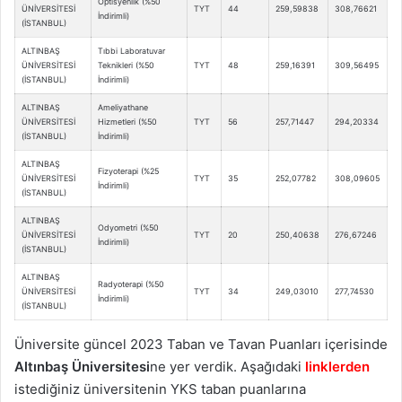
Optisyenlik (%50
ÜNİVERSİTESİ
TYT
44
259,59838
308,76621
İndirimli)
(İSTANBUL)
ALTINBAŞ
Tıbbi Laboratuvar
ÜNİVERSİTESİ
Teknikleri (%50
TYT
48
259,16391
309,56495
(İSTANBUL)
İndirimli)
ALTINBAŞ
Ameliyathane
ÜNİVERSİTESİ
Hizmetleri (%50
TYT
56
257,71447
294,20334
(İSTANBUL)
İndirimli)
ALTINBAŞ
Fizyoterapi (%25
ÜNİVERSİTESİ
TYT
35
252,07782
308,09605
İndirimli)
(İSTANBUL)
ALTINBAŞ
Odyometri (%50
ÜNİVERSİTESİ
TYT
20
250,40638
276,67246
İndirimli)
(İSTANBUL)
ALTINBAŞ
Radyoterapi (%50
ÜNİVERSİTESİ
TYT
34
249,03010
277,74530
İndirimli)
(İSTANBUL)
Üniversite güncel 2023 Taban ve Tavan Puanları içerisinde
Altınbaş Üniversitesi
ne yer verdik. Aşağıdaki
linklerden
istediğiniz üniversitenin YKS taban puanlarına