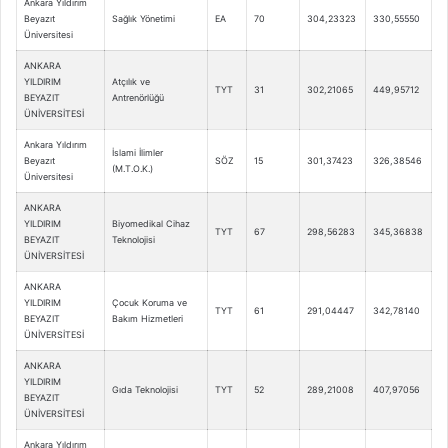
Ankara Yıldırım
Beyazıt
Sağlık Yönetimi
EA
70
304,23323
330,55550
Üniversitesi
ANKARA
YILDIRIM
Atçılık ve
TYT
31
302,21065
449,95712
BEYAZIT
Antrenörlüğü
ÜNİVERSİTESİ
Ankara Yıldırım
İslami İlimler
Beyazıt
SÖZ
15
301,37423
326,38546
(M.T.O.K.)
Üniversitesi
ANKARA
YILDIRIM
Biyomedikal Cihaz
TYT
67
298,56283
345,36838
BEYAZIT
Teknolojisi
ÜNİVERSİTESİ
ANKARA
YILDIRIM
Çocuk Koruma ve
TYT
61
291,04447
342,78140
BEYAZIT
Bakım Hizmetleri
ÜNİVERSİTESİ
ANKARA
YILDIRIM
Gıda Teknolojisi
TYT
52
289,21008
407,97056
BEYAZIT
ÜNİVERSİTESİ
Ankara Yıldırım