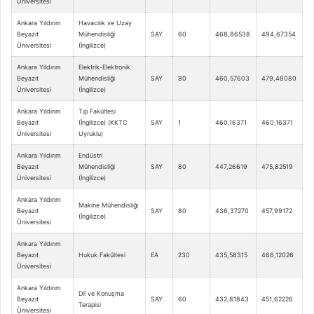
Üniversitesi
Ankara Yıldırım
Havacılık ve Uzay
Beyazıt
Mühendisliği
SAY
60
468,86538
494,67354
Üniversitesi
(İngilizce)
Ankara Yıldırım
Elektrik-Elektronik
Beyazıt
Mühendisliği
SAY
80
460,57603
479,48080
Üniversitesi
(İngilizce)
Ankara Yıldırım
Tıp Fakültesi
Beyazıt
(İngilizce) (KKTC
SAY
1
460,16371
460,16371
Üniversitesi
Uyruklu)
Ankara Yıldırım
Endüstri
Beyazıt
Mühendisliği
SAY
80
447,26619
475,82519
Üniversitesi
(İngilizce)
Ankara Yıldırım
Makine Mühendisliği
Beyazıt
SAY
80
436,37270
457,99172
(İngilizce)
Üniversitesi
Ankara Yıldırım
Beyazıt
Hukuk Fakültesi
EA
230
435,58315
466,12026
Üniversitesi
Ankara Yıldırım
Dil ve Konuşma
Beyazıt
SAY
60
432,81843
451,62226
Terapisi
Üniversitesi