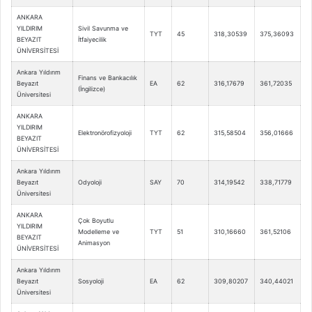
ANKARA
YILDIRIM
Sivil Savunma ve
TYT
45
318,30539
375,36093
BEYAZIT
İtfaiyecilik
ÜNİVERSİTESİ
Ankara Yıldırım
Finans ve Bankacılık
Beyazıt
EA
62
316,17679
361,72035
(İngilizce)
Üniversitesi
ANKARA
YILDIRIM
Elektronörofizyoloji
TYT
62
315,58504
356,01666
BEYAZIT
ÜNİVERSİTESİ
Ankara Yıldırım
Beyazıt
Odyoloji
SAY
70
314,19542
338,71779
Üniversitesi
ANKARA
Çok Boyutlu
YILDIRIM
Modelleme ve
TYT
51
310,16660
361,52106
BEYAZIT
Animasyon
ÜNİVERSİTESİ
Ankara Yıldırım
Beyazıt
Sosyoloji
EA
62
309,80207
340,44021
Üniversitesi