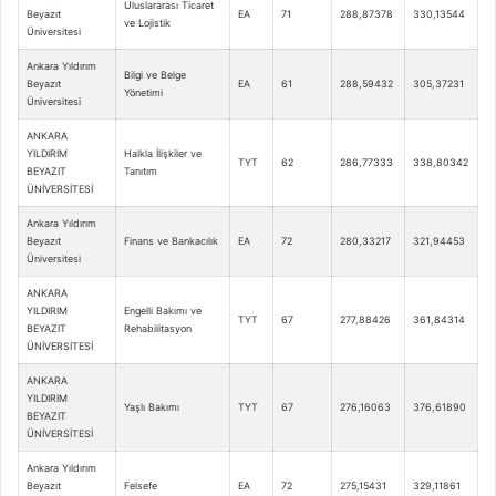
Uluslararası Ticaret
Beyazıt
EA
71
288,87378
330,13544
ve Lojistik
Üniversitesi
Ankara Yıldırım
Bilgi ve Belge
Beyazıt
EA
61
288,59432
305,37231
Yönetimi
Üniversitesi
ANKARA
YILDIRIM
Halkla İlişkiler ve
TYT
62
286,77333
338,80342
BEYAZIT
Tanıtım
ÜNİVERSİTESİ
Ankara Yıldırım
Beyazıt
Finans ve Bankacılık
EA
72
280,33217
321,94453
Üniversitesi
ANKARA
YILDIRIM
Engelli Bakımı ve
TYT
67
277,88426
361,84314
BEYAZIT
Rehabilitasyon
ÜNİVERSİTESİ
ANKARA
YILDIRIM
Yaşlı Bakımı
TYT
67
276,16063
376,61890
BEYAZIT
ÜNİVERSİTESİ
Ankara Yıldırım
Beyazıt
Felsefe
EA
72
275,15431
329,11861