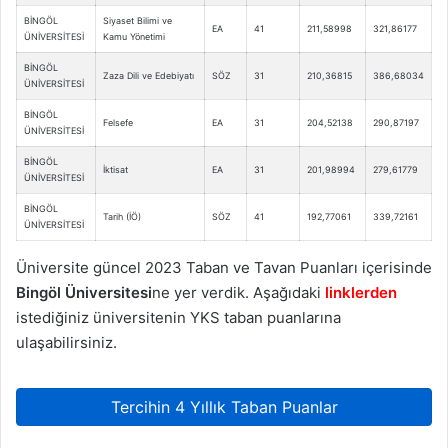
BİNGÖL
Siyaset Bilimi ve
EA
41
211,58998
321,86177
ÜNİVERSİTESİ
Kamu Yönetimi
BİNGÖL
Zaza Dili ve Edebiyatı
SÖZ
31
210,36815
386,68034
ÜNİVERSİTESİ
BİNGÖL
Felsefe
EA
31
204,52138
290,87197
ÜNİVERSİTESİ
BİNGÖL
İktisat
EA
31
201,98994
279,61779
ÜNİVERSİTESİ
BİNGÖL
Tarih (İÖ)
SÖZ
41
192,77061
339,72161
ÜNİVERSİTESİ
Üniversite güncel 2023 Taban ve Tavan Puanları içerisinde
Bingöl Üniversitesi
ne yer verdik. Aşağıdaki
linklerden
istediğiniz üniversitenin YKS taban puanlarına
ulaşabilirsiniz.
Tercihin 4 Yıllık Taban Puanlar