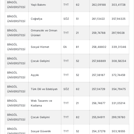
BİNGÖL
Yaşlı Bakımı
TYT
62
262,09188
303,41728
ÜNİVERSİTESİ
BİNGÖL
Coğrafya
SÖZ
51
261,13422
357,94325
ÜNİVERSİTESİ
BİNGÖL
Ormancılık ve Orman
TYT
21
259,74788
297,19028
ÜNİVERSİTESİ
Ürünleri
BİNGÖL
Sosyal Hizmet
EA
81
258,48802
339,31346
ÜNİVERSİTESİ
BİNGÖL
Çocuk Gelişimi
TYT
52
257,66889
308,58234
ÜNİVERSİTESİ
BİNGÖL
Aşçılık
TYT
52
257,38187
372,74459
ÜNİVERSİTESİ
BİNGÖL
Türk Dili ve Edebiyatı
SÖZ
62
257,04729
354,79475
ÜNİVERSİTESİ
BİNGÖL
Web Tasarımı ve
TYT
21
256,74677
331,05314
ÜNİVERSİTESİ
Kodlama
BİNGÖL
Çocuk Gelişimi
TYT
82
255,94911
299,19780
ÜNİVERSİTESİ
BİNGÖL
Sosyal Güvenlik
TYT
52
254,37278
303,18555
ÜNİVERSİTESİ