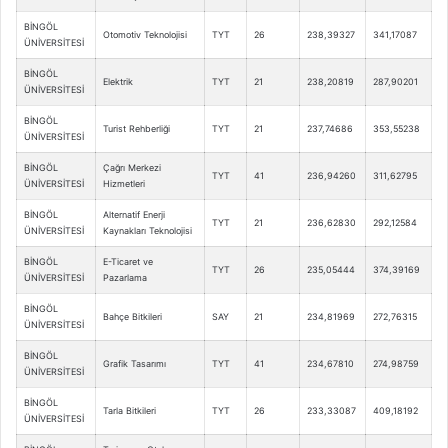
BİNGÖL
Otomotiv Teknolojisi
TYT
26
238,39327
341,17087
ÜNİVERSİTESİ
BİNGÖL
Elektrik
TYT
21
238,20819
287,90201
ÜNİVERSİTESİ
BİNGÖL
Turist Rehberliği
TYT
21
237,74686
353,55238
ÜNİVERSİTESİ
BİNGÖL
Çağrı Merkezi
TYT
41
236,94260
311,62795
ÜNİVERSİTESİ
Hizmetleri
BİNGÖL
Alternatif Enerji
TYT
21
236,62830
292,12584
ÜNİVERSİTESİ
Kaynakları Teknolojisi
BİNGÖL
E-Ticaret ve
TYT
26
235,05444
374,39169
ÜNİVERSİTESİ
Pazarlama
BİNGÖL
Bahçe Bitkileri
SAY
21
234,81969
272,76315
ÜNİVERSİTESİ
BİNGÖL
Grafik Tasarımı
TYT
41
234,67810
274,98759
ÜNİVERSİTESİ
BİNGÖL
Tarla Bitkileri
TYT
26
233,33087
409,18192
ÜNİVERSİTESİ