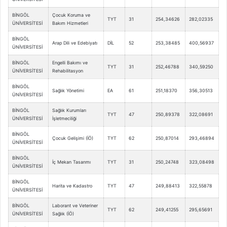
BİNGÖL
Çocuk Koruma ve
TYT
31
254,34626
282,02335
ÜNİVERSİTESİ
Bakım Hizmetleri
BİNGÖL
Arap Dili ve Edebiyatı
DİL
52
253,38485
400,56937
ÜNİVERSİTESİ
BİNGÖL
Engelli Bakımı ve
TYT
31
252,46788
340,59250
ÜNİVERSİTESİ
Rehabilitasyon
BİNGÖL
Sağlık Yönetimi
EA
61
251,18370
356,30513
ÜNİVERSİTESİ
BİNGÖL
Sağlık Kurumları
TYT
47
250,89378
322,08691
ÜNİVERSİTESİ
İşletmeciliği
BİNGÖL
Çocuk Gelişimi (İÖ)
TYT
62
250,87014
293,46894
ÜNİVERSİTESİ
BİNGÖL
İç Mekan Tasarımı
TYT
31
250,24748
323,08498
ÜNİVERSİTESİ
BİNGÖL
Harita ve Kadastro
TYT
47
249,88413
322,55878
ÜNİVERSİTESİ
BİNGÖL
Laborant ve Veteriner
TYT
62
249,41255
295,65691
ÜNİVERSİTESİ
Sağlık (İÖ)