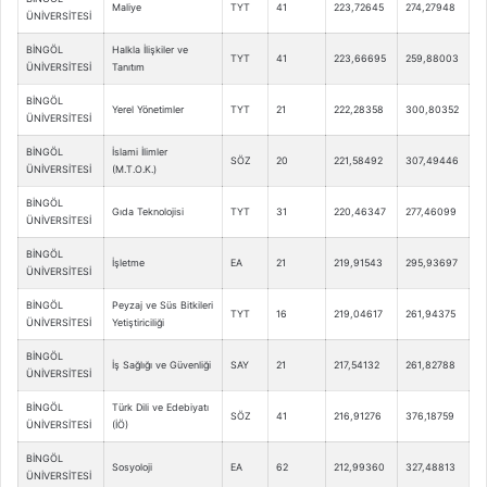
Maliye
TYT
41
223,72645
274,27948
ÜNİVERSİTESİ
BİNGÖL
Halkla İlişkiler ve
TYT
41
223,66695
259,88003
ÜNİVERSİTESİ
Tanıtım
BİNGÖL
Yerel Yönetimler
TYT
21
222,28358
300,80352
ÜNİVERSİTESİ
BİNGÖL
İslami İlimler
SÖZ
20
221,58492
307,49446
ÜNİVERSİTESİ
(M.T.O.K.)
BİNGÖL
Gıda Teknolojisi
TYT
31
220,46347
277,46099
ÜNİVERSİTESİ
BİNGÖL
İşletme
EA
21
219,91543
295,93697
ÜNİVERSİTESİ
BİNGÖL
Peyzaj ve Süs Bitkileri
TYT
16
219,04617
261,94375
ÜNİVERSİTESİ
Yetiştiriciliği
BİNGÖL
İş Sağlığı ve Güvenliği
SAY
21
217,54132
261,82788
ÜNİVERSİTESİ
BİNGÖL
Türk Dili ve Edebiyatı
SÖZ
41
216,91276
376,18759
ÜNİVERSİTESİ
(İÖ)
BİNGÖL
Sosyoloji
EA
62
212,99360
327,48813
ÜNİVERSİTESİ