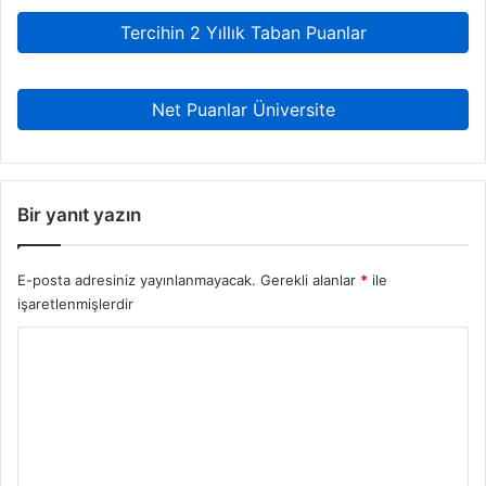
Tercihin 2 Yıllık Taban Puanlar
Net Puanlar Üniversite
Bir yanıt yazın
E-posta adresiniz yayınlanmayacak.
Gerekli alanlar
*
ile
işaretlenmişlerdir
Y
o
r
u
m