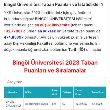
Bingöl Üniversitesi Taban Puanları ve İstatistikler ?
YKS Üniversite 2023 tercihleriniz için göz önünde
bulunduracağınız
BİNGÖL ÜNİVERSİTESİ
bölümleri
içerisinde oluşan
en düşük üniversite
(taban) puanı
192,77061
olurken
en yüksek
üniversite tavan puanı da
474,85897
olmuştur.Ayrıca En yüksek puanla yerleşen
aday
Diş Hekimliği Fakültesi
bölümüne yerleşmiştir. En
düşük puanla öğrenci alan bölüm ise
Tarih (İÖ)
olmuştur.
Bingöl Üniversitesi 2023 Taban
Puanları ve Sıralamalar
Puan
Taban
Üniversite
Bölüm
Yerleşen
Tavan Puan
türü
Puan
BİNGÖL
Diş Hekimliği Fakültesi
SAY
60
465,84359
474,85897
ÜNİVERSİTESİ