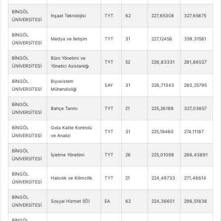
BİNGÖL
İnşaat Teknolojisi
TYT
62
227,65308
327,65875
ÜNİVERSİTESİ
BİNGÖL
Medya ve İletişim
TYT
31
227,12456
359,31581
ÜNİVERSİTESİ
BİNGÖL
Büro Yönetimi ve
TYT
52
226,83331
281,86027
ÜNİVERSİTESİ
Yönetici Asistanlığı
BİNGÖL
Biyosistem
SAY
31
226,71343
280,25795
ÜNİVERSİTESİ
Mühendisliği
BİNGÖL
Bahçe Tarımı
TYT
21
225,26189
327,03657
ÜNİVERSİTESİ
BİNGÖL
Gıda Kalite Kontrolü
TYT
31
225,19460
274,11187
ÜNİVERSİTESİ
ve Analizi
BİNGÖL
İşletme Yönetimi
TYT
26
225,01098
266,43891
ÜNİVERSİTESİ
BİNGÖL
Halıcılık ve Kilimcilik
TYT
21
224,49733
271,48614
ÜNİVERSİTESİ
BİNGÖL
Sosyal Hizmet (İÖ)
EA
62
224,36601
296,51836
ÜNİVERSİTESİ
BİNGÖL