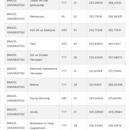
BİNGÖL
Turizm ve Otel
TYT
21
233,29910
268,41222
ÜNİVERSİTESİ
İşletmeciliği
BİNGÖL
Rekreasyon
EA
52
232,71626
350,96320
ÜNİVERSİTESİ
BİNGÖL
Kürt Dili ve Edebiyatı
SÖZ
31
232,71338
381,71415
ÜNİVERSİTESİ
BİNGÖL
Tarih
SÖZ
62
232,62654
361,11437
ÜNİVERSİTESİ
BİNGÖL
Süt ve Ürünleri
TYT
26
232,42405
307,48672
ÜNİVERSİTESİ
Teknolojisi
BİNGÖL
Elektronik Haberleşme
TYT
21
231,81549
272,72490
ÜNİVERSİTESİ
Teknolojisi
BİNGÖL
Makine
TYT
36
231,10827
268,90459
ÜNİVERSİTESİ
BİNGÖL
Peyzaj Mimarlığı
SAY
41
230,60424
275,80453
ÜNİVERSİTESİ
BİNGÖL
Arıcılık
TYT
21
230,32969
309,25563
ÜNİVERSİTESİ
BİNGÖL
Muhasebe ve Vergi
TYT
36
229,44290
326,14976
ÜNİVERSİTESİ
Uygulamaları