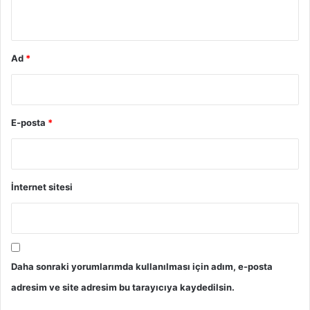
*
Ad
*
E-posta
*
İnternet sitesi
Daha sonraki yorumlarımda kullanılması için adım, e-posta
adresim ve site adresim bu tarayıcıya kaydedilsin.