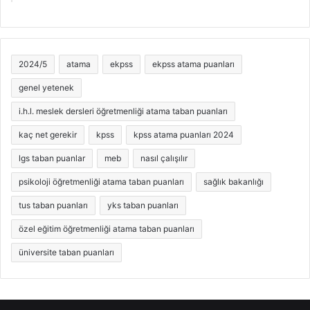
2024/5
atama
ekpss
ekpss atama puanları
genel yetenek
i.h.l. meslek dersleri öğretmenliği atama taban puanları
kaç net gerekir
kpss
kpss atama puanları 2024
lgs taban puanlar
meb
nasıl çalışılır
psikoloji öğretmenliği atama taban puanları
sağlık bakanlığı
tus taban puanları
yks taban puanları
özel eğitim öğretmenliği atama taban puanları
üniversite taban puanları