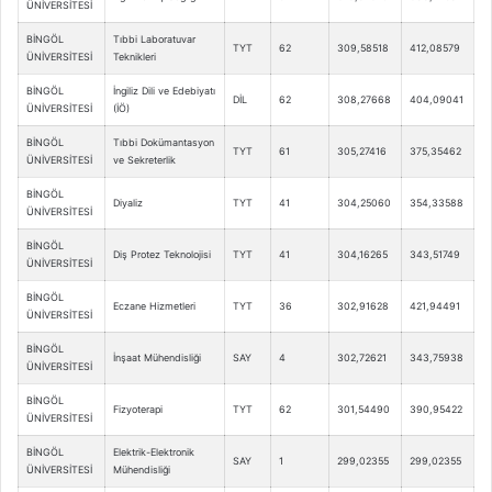
ÜNİVERSİTESİ
BİNGÖL
Tıbbi Laboratuvar
TYT
62
309,58518
412,08579
ÜNİVERSİTESİ
Teknikleri
BİNGÖL
İngiliz Dili ve Edebiyatı
DİL
62
308,27668
404,09041
ÜNİVERSİTESİ
(İÖ)
BİNGÖL
Tıbbi Dokümantasyon
TYT
61
305,27416
375,35462
ÜNİVERSİTESİ
ve Sekreterlik
BİNGÖL
Diyaliz
TYT
41
304,25060
354,33588
ÜNİVERSİTESİ
BİNGÖL
Diş Protez Teknolojisi
TYT
41
304,16265
343,51749
ÜNİVERSİTESİ
BİNGÖL
Eczane Hizmetleri
TYT
36
302,91628
421,94491
ÜNİVERSİTESİ
BİNGÖL
İnşaat Mühendisliği
SAY
4
302,72621
343,75938
ÜNİVERSİTESİ
BİNGÖL
Fizyoterapi
TYT
62
301,54490
390,95422
ÜNİVERSİTESİ
BİNGÖL
Elektrik-Elektronik
SAY
1
299,02355
299,02355
ÜNİVERSİTESİ
Mühendisliği