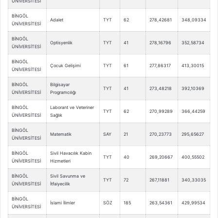
ÜNİVERSİTESİ
BİNGÖL
Adalet
TYT
62
278,42681
348,09334
ÜNİVERSİTESİ
BİNGÖL
Optisyenlik
TYT
41
278,16796
352,58734
ÜNİVERSİTESİ
BİNGÖL
Çocuk Gelişimi
TYT
61
277,86317
413,30015
ÜNİVERSİTESİ
BİNGÖL
Bilgisayar
TYT
41
273,48218
392,10369
ÜNİVERSİTESİ
Programcılığı
BİNGÖL
Laborant ve Veteriner
TYT
62
270,99289
366,44259
ÜNİVERSİTESİ
Sağlık
BİNGÖL
Matematik
SAY
21
270,23773
295,65627
ÜNİVERSİTESİ
BİNGÖL
Sivil Havacılık Kabin
TYT
40
269,20667
400,55502
ÜNİVERSİTESİ
Hizmetleri
BİNGÖL
Sivil Savunma ve
TYT
72
267,11881
340,33035
ÜNİVERSİTESİ
İtfaiyecilik
BİNGÖL
İslami İlimler
SÖZ
185
263,54361
429,99534
ÜNİVERSİTESİ