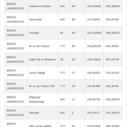
BİNGÖL
Veteriner Fakültesi
SAY
60
353,80695
383,88624
ÜNİVERSİTESİ
BİNGÖL
Hemşirelik
SAY
80
347,52945
464,10746
ÜNİVERSİTESİ
BİNGÖL
Psikoloji
EA
90
343,00868
396,80922
ÜNİVERSİTESİ
BİNGÖL
İlk ve Acil Yardım
TYT
50
335,89249
404,55187
ÜNİVERSİTESİ
BİNGÖL
İngiliz Dili ve Edebiyatı
DİL
62
328,05832
381,06720
ÜNİVERSİTESİ
BİNGÖL
Çevre Sağlığı
TYT
31
326,63921
374,00705
ÜNİVERSİTESİ
BİNGÖL
İlk ve Acil Yardım (İÖ)
TYT
30
321,59498
424,54116
ÜNİVERSİTESİ
BİNGÖL
Bilgisayar
SAY
31
315,49735
369,68970
ÜNİVERSİTESİ
Mühendisliği
BİNGÖL
Mimarlık
SAY
2
315,41937
343,39301
ÜNİVERSİTESİ
BİNGÖL
Ağız ve Diş Sağlığı
TYT
52
313,62325
386,42582