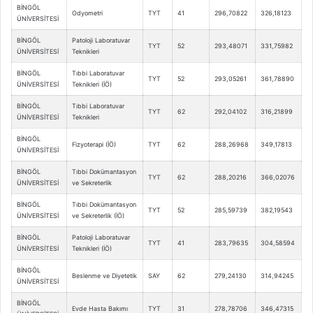
BİNGÖL
Odyometri
TYT
41
296,70822
326,18123
ÜNİVERSİTESİ
BİNGÖL
Patoloji Laboratuvar
TYT
52
293,48071
331,75982
ÜNİVERSİTESİ
Teknikleri
BİNGÖL
Tıbbi Laboratuvar
TYT
52
293,05261
361,78890
ÜNİVERSİTESİ
Teknikleri (İÖ)
BİNGÖL
Tıbbi Laboratuvar
TYT
62
292,04102
316,21899
ÜNİVERSİTESİ
Teknikleri
BİNGÖL
Fizyoterapi (İÖ)
TYT
62
288,26968
349,17813
ÜNİVERSİTESİ
BİNGÖL
Tıbbi Dokümantasyon
TYT
62
288,20216
366,02076
ÜNİVERSİTESİ
ve Sekreterlik
BİNGÖL
Tıbbi Dokümantasyon
TYT
52
285,59739
382,19543
ÜNİVERSİTESİ
ve Sekreterlik (İÖ)
BİNGÖL
Patoloji Laboratuvar
TYT
41
283,79635
304,58594
ÜNİVERSİTESİ
Teknikleri (İÖ)
BİNGÖL
Beslenme ve Diyetetik
SAY
62
279,24130
314,94245
ÜNİVERSİTESİ
BİNGÖL
Evde Hasta Bakımı
TYT
31
278,78706
346,47315