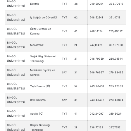
BİNGÖL
Elektrik
TYT
36
249,20254
333,70615
ÜNİVERSİTESİ
BİNGÖL
İş Sağlığı ve Güvenliği
TYT
62
248,52541
351,47181
ÜNİVERSİTESİ
BİNGÖL
Özel Güvenlik ve
TYT
41
248,14124
275,49322
ÜNİVERSİTESİ
Koruma
BİNGÖL
Mekatronik
TYT
21
247,18425
337,07950
ÜNİVERSİTESİ
BİNGÖL
Sağlık Bilgi Sistemleri
TYT
31
246,79959
286,01544
ÜNİVERSİTESİ
Teknikerliği
BİNGÖL
Moleküler Biyoloji ve
SAY
31
246,76667
279,83496
ÜNİVERSİTESİ
Genetik
BİNGÖL
Yaşlı Bakımı (İÖ)
TYT
52
243,90458
285,42083
ÜNİVERSİTESİ
BİNGÖL
Bitki Koruma
SAY
31
243,43437
273,43804
ÜNİVERSİTESİ
BİNGÖL
Aşçılık (İÖ)
TYT
41
242,24097
319,30241
ÜNİVERSİTESİ
BİNGÖL
Bilişim Güvenliği
TYT
21
238,77163
297,75561
ÜNİVERSİTESİ
Teknolojisi