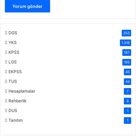
DGS
253
YKS
1.318
KPSS
187
LGS
165
EKPSS
45
TUS
44
Hesaplamalar
7
Rehberlik
6
DUS
1
Tanıtım
1