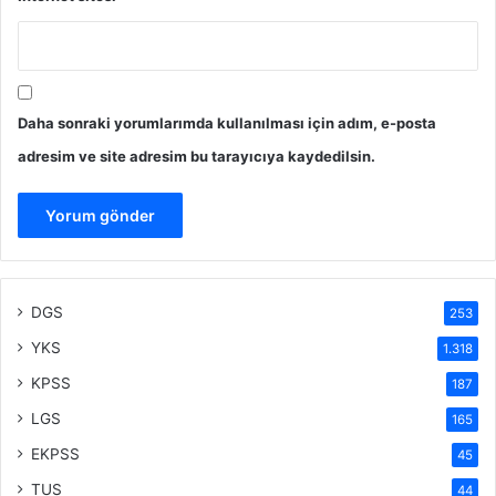
Daha sonraki yorumlarımda kullanılması için adım, e-posta
adresim ve site adresim bu tarayıcıya kaydedilsin.
DGS
253
YKS
1.318
KPSS
187
LGS
165
EKPSS
45
TUS
44