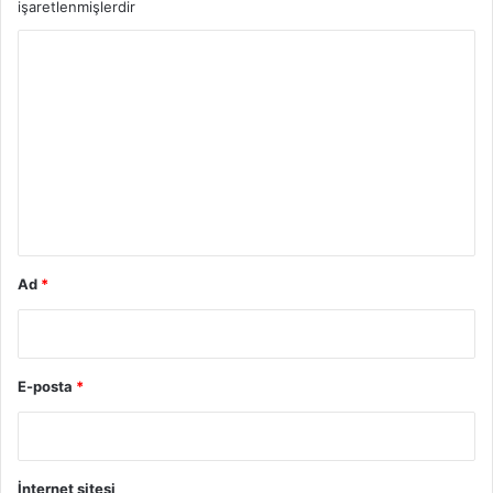
işaretlenmişlerdir
Y
o
r
u
m
*
Ad
*
E-posta
*
İnternet sitesi