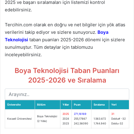
2025 ve başarı sıralamaları için listemizi kontrol
edebilirsiniz.
Tercihin.com olarak en doğru ve net bilgiler için yök atlas
verilerini takip ediyor ve sizlere sunuyoruz.
Boya
Teknolojisi
taban puanları 2025-2026 dönemi için sizlere
sunulmuştur. Tüm detaylar için tablomuzu
inceleyebilirsiniz.
Boya Teknolojisi Taban Puanları
2025-2026 ve Sıralama
Üniversite
Bölüm
Yıllar
Puan
Sıralama
Yerl
2025
271,16169
31
Boya Teknolojisi
Kocaeli Üniversitesi
2024
255,17867
1.563.672
Doldu# -32
(2 Yıllık)
2023
242,56090
1.744.940
Doldu-32