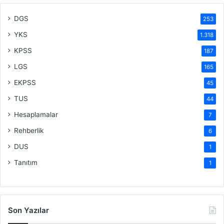
DGS
253
YKS
1.318
KPSS
187
LGS
165
EKPSS
45
TUS
44
Hesaplamalar
7
Rehberlik
6
DUS
1
Tanıtım
1
Son Yazılar