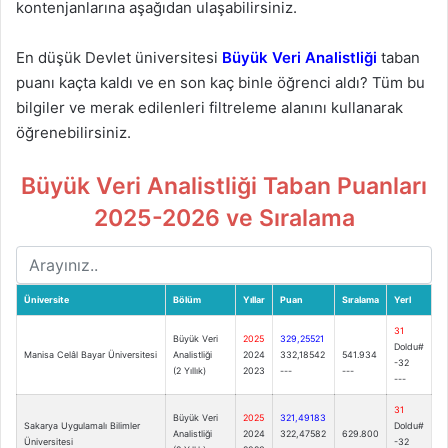
kontenjanlarına aşağıdan ulaşabilirsiniz.
En düşük Devlet üniversitesi
Büyük Veri Analistliği
taban
puanı kaçta kaldı ve en son kaç binle öğrenci aldı? Tüm bu
bilgiler ve merak edilenleri filtreleme alanını kullanarak
öğrenebilirsiniz.
Büyük Veri Analistliği Taban Puanları
2025-2026 ve Sıralama
Üniversite
Bölüm
Yıllar
Puan
Sıralama
Yerl
31
Büyük Veri
2025
329,25521
Doldu#
Manisa Celâl Bayar Üniversitesi
Analistliği
2024
332,18542
541.934
-32
(2 Yıllık)
2023
---
---
---
31
Büyük Veri
2025
321,49183
Sakarya Uygulamalı Bilimler
Doldu#
Analistliği
2024
322,47582
629.800
Üniversitesi
-32