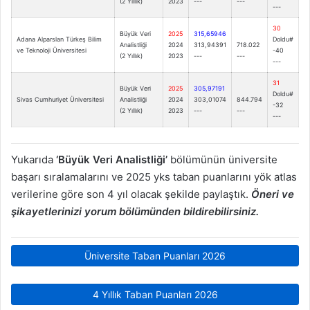
(2 Yıllık)
2023
---
---
---
30
Büyük Veri
2025
315,65946
Adana Alparslan Türkeş Bilim
Doldu#
Analistliği
2024
313,94391
718.022
ve Teknoloji Üniversitesi
-40
(2 Yıllık)
2023
---
---
---
31
Büyük Veri
2025
305,97191
Doldu#
Sivas Cumhuriyet Üniversitesi
Analistliği
2024
303,01074
844.794
-32
(2 Yıllık)
2023
---
---
---
Yukarıda
‘Büyük Veri Analistliği’
bölümünün üniversite
başarı sıralamalarını ve 2025 yks taban puanlarını yök atlas
verilerine göre son 4 yıl olacak şekilde paylaştık.
Öneri ve
şikayetlerinizi yorum bölümünden bildirebilirsiniz.
Üniversite Taban Puanları 2026
4 Yıllık Taban Puanları 2026