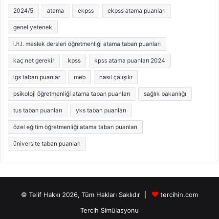
2024/5
atama
ekpss
ekpss atama puanları
genel yetenek
i.h.l. meslek dersleri öğretmenliği atama taban puanları
kaç net gerekir
kpss
kpss atama puanları 2024
lgs taban puanlar
meb
nasıl çalışılır
psikoloji öğretmenliği atama taban puanları
sağlık bakanlığı
tus taban puanları
yks taban puanları
özel eğitim öğretmenliği atama taban puanları
üniversite taban puanları
© Telif Hakkı 2026, Tüm Hakları Saklıdır |
tercihin.com
Tercih Simülasyonu