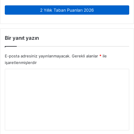
2 Yıllık Taban Puanları 2026
Bir yanıt yazın
E-posta adresiniz yayınlanmayacak.
Gerekli alanlar
*
ile
işaretlenmişlerdir
Y
o
r
u
m
*