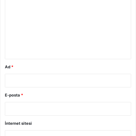
Y
o
r
u
m
*
Ad
*
E-posta
*
İnternet sitesi