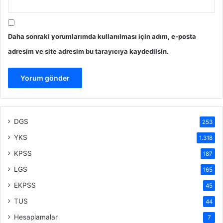
Daha sonraki yorumlarımda kullanılması için adım, e-posta
adresim ve site adresim bu tarayıcıya kaydedilsin.
DGS
253
YKS
1.318
KPSS
187
LGS
165
EKPSS
45
TUS
44
Hesaplamalar
7