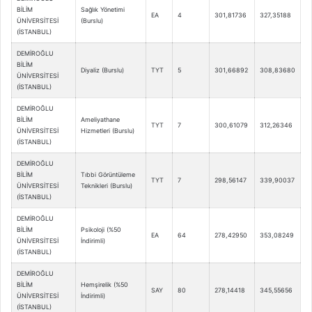
BİLİM
Sağlık Yönetimi
EA
4
301,81736
327,35188
ÜNİVERSİTESİ
(Burslu)
(İSTANBUL)
DEMİROĞLU
BİLİM
Diyaliz (Burslu)
TYT
5
301,66892
308,83680
ÜNİVERSİTESİ
(İSTANBUL)
DEMİROĞLU
BİLİM
Ameliyathane
TYT
7
300,61079
312,26346
ÜNİVERSİTESİ
Hizmetleri (Burslu)
(İSTANBUL)
DEMİROĞLU
BİLİM
Tıbbi Görüntüleme
TYT
7
298,56147
339,90037
ÜNİVERSİTESİ
Teknikleri (Burslu)
(İSTANBUL)
DEMİROĞLU
BİLİM
Psikoloji (%50
EA
64
278,42950
353,08249
ÜNİVERSİTESİ
İndirimli)
(İSTANBUL)
DEMİROĞLU
BİLİM
Hemşirelik (%50
SAY
80
278,14418
345,55656
ÜNİVERSİTESİ
İndirimli)
(İSTANBUL)