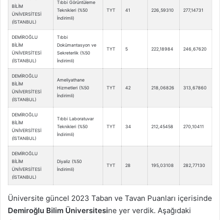
Tıbbi Görüntüleme
BİLİM
Teknikleri (%50
TYT
41
226,59310
277,14731
ÜNİVERSİTESİ
İndirimli)
(İSTANBUL)
DEMİROĞLU
Tıbbi
BİLİM
Dokümantasyon ve
TYT
5
222,18984
246,67620
ÜNİVERSİTESİ
Sekreterlik (%50
(İSTANBUL)
İndirimli)
DEMİROĞLU
Ameliyathane
BİLİM
Hizmetleri (%50
TYT
42
218,06826
313,67860
ÜNİVERSİTESİ
İndirimli)
(İSTANBUL)
DEMİROĞLU
Tıbbi Laboratuvar
BİLİM
Teknikleri (%50
TYT
34
212,45458
270,10411
ÜNİVERSİTESİ
İndirimli)
(İSTANBUL)
DEMİROĞLU
BİLİM
Diyaliz (%50
TYT
28
195,03108
282,77130
ÜNİVERSİTESİ
İndirimli)
(İSTANBUL)
Üniversite güncel 2023 Taban ve Tavan Puanları içerisinde
Demiroğlu Bilim Üniversitesi
ne yer verdik. Aşağıdaki