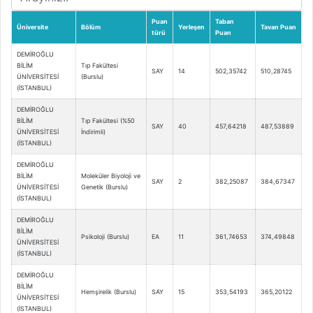
Puan
Taban
Üniversite
Bölüm
Yerleşen
Tavan Puan
türü
Puan
DEMİROĞLU
BİLİM
Tıp Fakültesi
SAY
14
502,35742
510,28745
ÜNİVERSİTESİ
(Burslu)
(İSTANBUL)
DEMİROĞLU
BİLİM
Tıp Fakültesi (%50
SAY
40
457,64218
487,53889
ÜNİVERSİTESİ
İndirimli)
(İSTANBUL)
DEMİROĞLU
BİLİM
Moleküler Biyoloji ve
SAY
2
382,25087
384,67347
ÜNİVERSİTESİ
Genetik (Burslu)
(İSTANBUL)
DEMİROĞLU
BİLİM
Psikoloji (Burslu)
EA
11
361,74653
374,49848
ÜNİVERSİTESİ
(İSTANBUL)
DEMİROĞLU
BİLİM
Hemşirelik (Burslu)
SAY
15
353,54193
365,20122
ÜNİVERSİTESİ
(İSTANBUL)