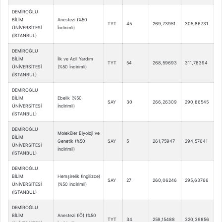
DEMİROĞLU
BİLİM
Anestezi (%50
TYT
45
269,73951
305,86731
ÜNİVERSİTESİ
İndirimli)
(İSTANBUL)
DEMİROĞLU
BİLİM
İlk ve Acil Yardım
TYT
54
268,59693
311,78394
ÜNİVERSİTESİ
(%50 İndirimli)
(İSTANBUL)
DEMİROĞLU
BİLİM
Ebelik (%50
SAY
30
266,26309
290,86545
ÜNİVERSİTESİ
İndirimli)
(İSTANBUL)
DEMİROĞLU
Moleküler Biyoloji ve
BİLİM
Genetik (%50
SAY
5
261,75947
294,57641
ÜNİVERSİTESİ
İndirimli)
(İSTANBUL)
DEMİROĞLU
BİLİM
Hemşirelik (İngilizce)
SAY
27
260,06246
295,63766
ÜNİVERSİTESİ
(%50 İndirimli)
(İSTANBUL)
DEMİROĞLU
BİLİM
Anestezi (İÖ) (%50
TYT
34
259,15488
320,39856