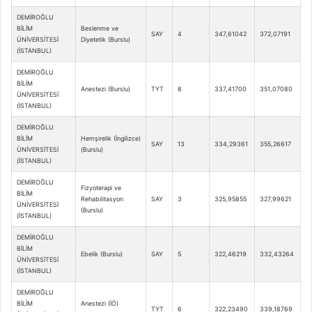
DEMİROĞLU
BİLİM
Beslenme ve
SAY
4
347,61042
372,07191
ÜNİVERSİTESİ
Diyetetik (Burslu)
(İSTANBUL)
DEMİROĞLU
BİLİM
Anestezi (Burslu)
TYT
8
337,41700
351,07080
ÜNİVERSİTESİ
(İSTANBUL)
DEMİROĞLU
BİLİM
Hemşirelik (İngilizce)
SAY
13
334,29361
355,26617
ÜNİVERSİTESİ
(Burslu)
(İSTANBUL)
DEMİROĞLU
Fizyoterapi ve
BİLİM
Rehabilitasyon
SAY
3
325,95855
327,99621
ÜNİVERSİTESİ
(Burslu)
(İSTANBUL)
DEMİROĞLU
BİLİM
Ebelik (Burslu)
SAY
5
322,46219
332,43264
ÜNİVERSİTESİ
(İSTANBUL)
DEMİROĞLU
BİLİM
Anestezi (İÖ)
TYT
6
322,23490
339,18769