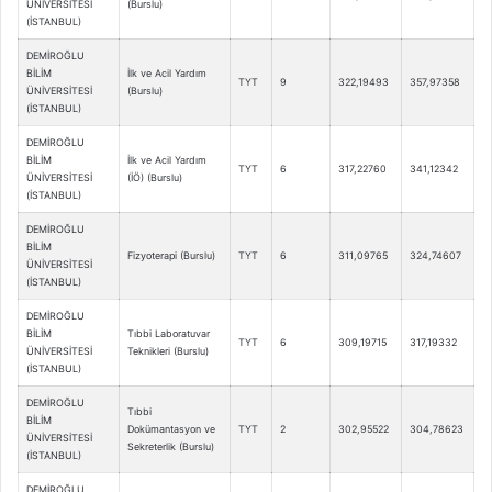
ÜNİVERSİTESİ
(Burslu)
(İSTANBUL)
DEMİROĞLU
BİLİM
İlk ve Acil Yardım
TYT
9
322,19493
357,97358
ÜNİVERSİTESİ
(Burslu)
(İSTANBUL)
DEMİROĞLU
BİLİM
İlk ve Acil Yardım
TYT
6
317,22760
341,12342
ÜNİVERSİTESİ
(İÖ) (Burslu)
(İSTANBUL)
DEMİROĞLU
BİLİM
Fizyoterapi (Burslu)
TYT
6
311,09765
324,74607
ÜNİVERSİTESİ
(İSTANBUL)
DEMİROĞLU
BİLİM
Tıbbi Laboratuvar
TYT
6
309,19715
317,19332
ÜNİVERSİTESİ
Teknikleri (Burslu)
(İSTANBUL)
DEMİROĞLU
Tıbbi
BİLİM
Dokümantasyon ve
TYT
2
302,95522
304,78623
ÜNİVERSİTESİ
Sekreterlik (Burslu)
(İSTANBUL)
DEMİROĞLU