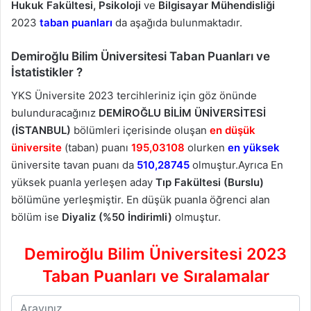
Hukuk Fakültesi, Psikoloji
ve
Bilgisayar Mühendisliği
2023
taban puanları
da aşağıda bulunmaktadır.
Demiroğlu Bilim Üniversitesi Taban Puanları ve
İstatistikler ?
YKS Üniversite 2023 tercihleriniz için göz önünde
bulunduracağınız
DEMİROĞLU BİLİM ÜNİVERSİTESİ
(İSTANBUL)
bölümleri içerisinde oluşan
en düşük
üniversite
(taban) puanı
195,03108
olurken
en yüksek
üniversite tavan puanı da
510,28745
olmuştur.Ayrıca En
yüksek puanla yerleşen aday
Tıp Fakültesi (Burslu)
bölümüne yerleşmiştir. En düşük puanla öğrenci alan
bölüm ise
Diyaliz (%50 İndirimli)
olmuştur.
Demiroğlu Bilim Üniversitesi 2023
Taban Puanları ve Sıralamalar