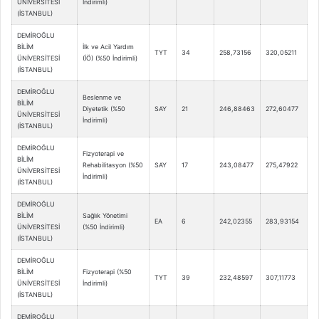
ÜNİVERSİTESİ
İndirimli)
(İSTANBUL)
DEMİROĞLU
BİLİM
İlk ve Acil Yardım
TYT
34
258,73156
320,05211
ÜNİVERSİTESİ
(İÖ) (%50 İndirimli)
(İSTANBUL)
DEMİROĞLU
Beslenme ve
BİLİM
Diyetetik (%50
SAY
21
246,88463
272,60477
ÜNİVERSİTESİ
İndirimli)
(İSTANBUL)
DEMİROĞLU
Fizyoterapi ve
BİLİM
Rehabilitasyon (%50
SAY
17
243,08477
275,47922
ÜNİVERSİTESİ
İndirimli)
(İSTANBUL)
DEMİROĞLU
BİLİM
Sağlık Yönetimi
EA
6
242,02355
283,93154
ÜNİVERSİTESİ
(%50 İndirimli)
(İSTANBUL)
DEMİROĞLU
BİLİM
Fizyoterapi (%50
TYT
39
232,48597
307,11773
ÜNİVERSİTESİ
İndirimli)
(İSTANBUL)
DEMİROĞLU